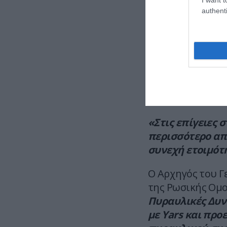
να κινδυνέψει η
authenti
Το 95% των εκτο
πυρηνικών δυνάμ
ετοιμότητα για 
Γενικού Επιτελε
Gerasimov σε εν
ακόλουθους ξέν
«Στις επίγειες 
περισσότερο απ
συνεχή ετοιμότ
Ο Αρχηγός του Γ
της Ρωσικής Ομο
Πυραυλικές Δυν
με Yars και προ