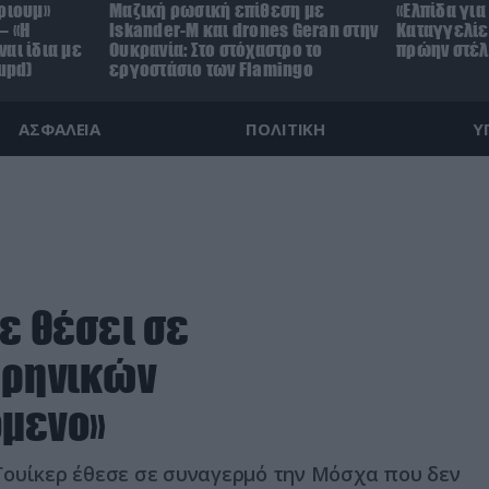
ριουμ»
Μαζική ρωσική επίθεση με
«Ελπίδα για
– «Η
Iskander-M και drones Geran στην
Καταγγελίε
αι ίδια με
Ουκρανία: Στο στόχαστρο το
πρώην στέλ
upd)
εργοστάσιο των Flamingo
ΑΣΦΑΛΕΙΑ
ΠΟΛΙΤΙΚΗ
Υ
ε θέσει σε
υρηνικών
όμενο»
Γουίκερ έθεσε σε συναγερμό την Μόσχα που δεν