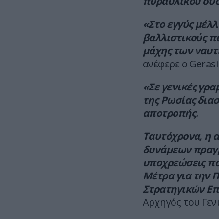
πυραυλικού συσ
«Στο εγγύς μέλλ
βαλλιστικούς π
μάχης των ναυ
ανέφερε ο Gerasi
«Σε γενικές γρα
της Ρωσίας δια
αποτροπής.
Ταυτόχρονα, η 
δυνάμεων πραγμ
υποχρεώσεις πο
Μέτρα για την 
Στρατηγικών Επ
Αρχηγός του Γεν