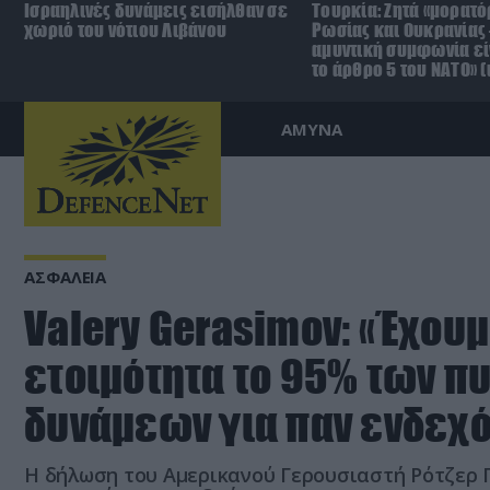
Ισραηλινές δυνάμεις εισήλθαν σε
Τουρκία: Ζητά «μορατό
χωριό του νότιου Λιβάνου
Ρωσίας και Ουκρανίας 
αμυντική συμφωνία είν
το άρθρο 5 του ΝΑΤΟ» (
ΑΜΥΝΑ
ΑΣΦΑΛΕΙΑ
Valery Gerasimov: «Έχουμ
ετοιμότητα το 95% των π
δυνάμεων για παν ενδεχ
Η δήλωση του Αμερικανού Γερουσιαστή Ρότζερ 