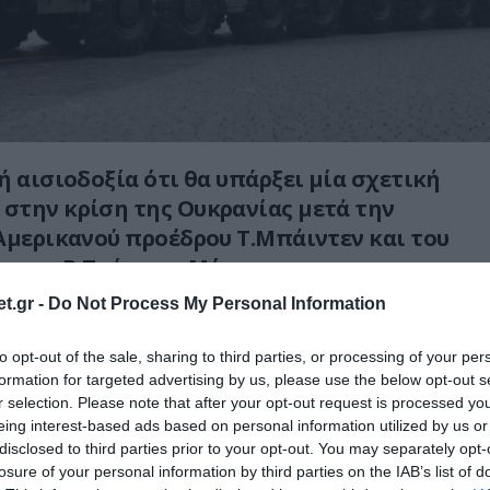
ή αισιοδοξία ότι θα υπάρξει μία σχετική
στην κρίση της Ουκρανίας μετά την
Αμερικανού προέδρου Τ.Μπάιντεν και του
 του Β.Πούτιν, η Μόσχα
όμα και για το απευκταίο σενάριο ενός
t.gr -
Do Not Process My Personal Information
έμου.
to opt-out of the sale, sharing to third parties, or processing of your per
τιωτική εμπλοκή των ΗΠΑ στην κρίση της
formation for targeted advertising by us, please use the below opt-out s
ε σε ετοιμότητα το 95% του συνόλου των
r selection. Please note that after your opt-out request is processed y
eing interest-based ads based on personal information utilized by us or
ικών δυνάμεων.
disclosed to third parties prior to your opt-out. You may separately opt-
losure of your personal information by third parties on the IAB’s list of
 είναι απάντηση
στην ανεύθυνη δήλωση