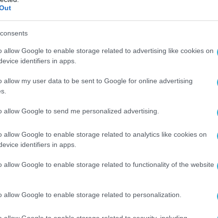
Out
είωσε επίσης τον προσανατολισμό των
ων της Ρωσικής Ομοσπονδίας για αύξηση του
consents
ικού τους συνολικά.
o allow Google to enable storage related to advertising like cookies on
evice identifiers in apps.
ια του έτους, οι Ένοπλες Δυνάμεις επιλύουν
να αυξήσουν το μαχητικό δυναμικό
o allow my user data to be sent to Google for online advertising
s.
αμβανομένου του εξοπλισμού τους με
και στρατιωτικό εξοπλισμό, βελτιώνοντας
to allow Google to send me personalized advertising.
 τον έλεγχο των στρατευμάτων και των
άτων, καθώς και την εκπαίδευση του
o allow Google to enable storage related to analytics like cookies on
evice identifiers in apps.
 είπε ο Gerasimov.
o allow Google to enable storage related to functionality of the website
ενικού Επιτελείου σημείωσε ότι
«στην
αση, η Ρωσική Ομοσπονδία συνεχίζει τις
o allow Google to enable storage related to personalization.
νες δραστηριότητές της για την ενίσχυση
ης ικανότητας, αποκλείοντας το ενδεχόμενο
o allow Google to enable storage related to security, including