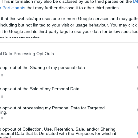
. This information may also be disclosed by us to third parties on the
IA
ρουσιαστή
Ρότζερ Γουίκερ, που ζητά από
Participants
that may further disclose it to other third parties.
πάιντεν
«να χτυπήσει απροειδοποίητα την
 that this website/app uses one or more Google services and may gath
ικά όπλα»
προφανώς θεωρώντας πως έτσι
including but not limited to your visit or usage behaviour. You may click 
δεχτούν τα καταστροφικά ρωσικά
 to Google and its third-party tags to use your data for below specifi
ogle consent section.
οινα και θα μπορούν να ηγεμονεύουν
τον υπόλοιπο πλανήτη.
l Data Processing Opt Outs
ημέρωση με τη συμμετοχή ξένων
o opt-out of the Sharing of my personal data.
όλουθων, ο Αρχηγός του Γενικού Επιτελείου
In
πλων Δυνάμεων Valery Gerasimov μίλησε για
 των στρατηγικών πυρηνικών δυνάμεων και
o opt-out of the Sale of my Personal Data.
όπλων δυνάμεων συνολικά.
In
to opt-out of processing my Personal Data for Targeted
διατήρηση υψηλής ετοιμότητας του
ing.
In
μικού της χώρας
«ένα από τα κύρια
την αύξηση των μχητικών δυνατοτήτων των
o opt-out of Collection, Use, Retention, Sale, and/or Sharing
ersonal Data that Is Unrelated with the Purposes for which it
εων».
lected.