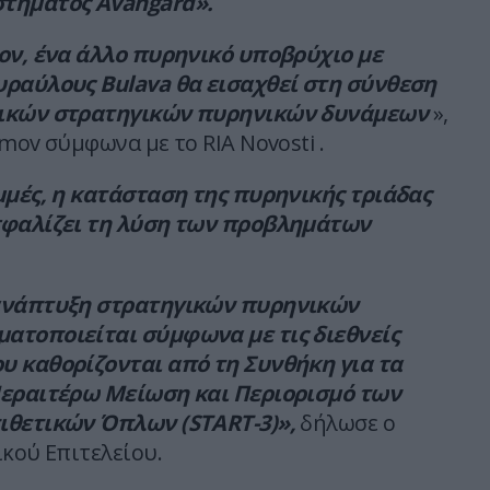
τήματος Avangard».
ον, ένα άλλο πυρηνικό υποβρύχιο με
υραύλους Bulava θα εισαχθεί στη σύνθεση
τικών στρατηγικών πυρηνικών δυνάμεων
»,
mov σύμφωνα με το RIA Novosti .
μμές, η κατάσταση της πυρηνικής τριάδας
σφαλίζει τη λύση των προβλημάτων
ανάπτυξη στρατηγικών πυρηνικών
ατοποιείται σύμφωνα με τις διεθνείς
υ καθορίζονται από τη Συνθήκη για τα
Περαιτέρω Μείωση και Περιορισμό των
ιθετικών Όπλων (START-3)»,
δήλωσε ο
ικού Επιτελείου.