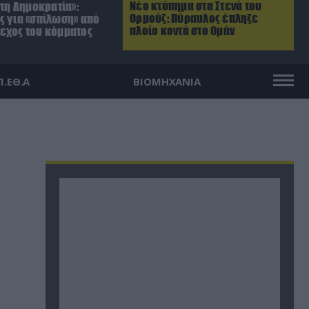
Νέο κτύπημα στα Στενά του
 τη Δημοκρατία»:
Ορμούζ: Πύραυλος έπληξε
ς για «σπίλωση» από
πλοίο κοντά στο Ομάν
εχος του κόμματος
Π.ΕΘ.Α
ΒΙΟΜΗΧΑΝΙΑ