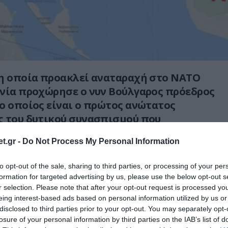
 η οποία προακλεί αναταραχή στο ΝΑΤΟ
νία προχώρησε ο νυν Βούλγαρος πρόεδρος
ο οποίος είναι ο πρώτος ανώτατος
ς του δυτικού συνασπισμού που
 η Κριμαία είναι ρωσική.
t.gr -
Do Not Process My Personal Information
 δυτικό αφήγημα ότι προσαρτήθηκε αλλά
to opt-out of the sale, sharing to third parties, or processing of your per
τή είναι η πολιτική πραγματικότητα αυτή
formation for targeted advertising by us, please use the below opt-out s
r selection. Please note that after your opt-out request is processed y
eing interest-based ads based on personal information utilized by us or
ξωτερικών της Ουκρανίας κάλεσε τον
disclosed to third parties prior to your opt-out. You may separately opt-
Βουλγαρίας στο Κίεβο για να του
losure of your personal information by third parties on the IAB’s list of