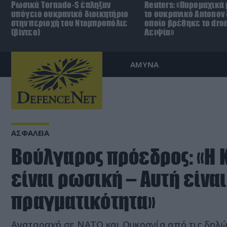
Ρωσικά Tornado-S έπληξαν
Reuters: «Πυρομαχικά
υπόγειο ουκρανικό διοικητήριο
το ουκρανικό Antonov 
στην περιοχή του Ντομπροπόλιε
οποίο βρέθηκε το dro
(βίντεο)
Λειψία»
ΑΜΥΝΑ
ΑΣΦΑΛΕΙΑ
Βούλγαρος πρόεδρος: «Η 
είναι ρωσική – Αυτή είναι
πραγματικότητα»
Αναταραχή σε ΝΑΤΟ και Ουκρανία από τις δηλώ