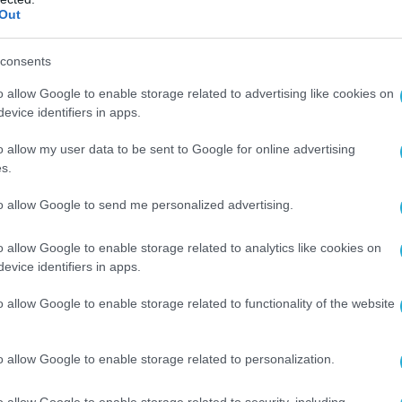
ύρει τη χθεσινή του δήλωση»
, αναφέρει το
Out
consents
μπέιτ στη Βουλγαρική Εθνική Τηλεόραση,
δεύτερου γύρου των προεδρικών εκλογών στη
o allow Google to enable storage related to advertising like cookies on
evice identifiers in apps.
ίπαλος του Ράντεφ, Αναστάς Γκερτζίκοφ, είπε
ίναι ουκρανική και δεν έχει σημασία τι
o allow my user data to be sent to Google for online advertising
ι εκεί».
s.
to allow Google to send me personalized advertising.
 η «Ελεύθερη Ευρώπη» και αποδίδει
το
ισκόπιο
:
o allow Google to enable storage related to analytics like cookies on
evice identifiers in apps.
τά την είδηση ​​της διπλωματικής απάντησης
ο Ρούμεν Ράντεφ σχολίασε ότι η προσάρτηση
o allow Google to enable storage related to functionality of the website
νε κατά παραβίαση του διεθνούς δικαίου ,
κότητα ήταν ότι η χερσόνησος ήταν ρωσική.
o allow Google to enable storage related to personalization.
άμα, το ερώτημα είναι ξεκάθαρο. Η
o allow Google to enable storage related to security, including