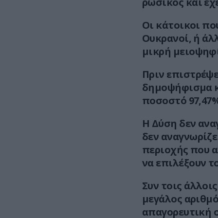
ρωσικός και έχ
Οι κάτοικοι πο
Ουκρανοί, ή άλ
μικρή μειοψηφί
Πριν επιστρέψε
δημοψήφισμα κα
ποσοστό 97,47%
Η Δύση δεν ανα
δεν αναγνωρίζε
περιοχής που 
να επιλέξουν τ
Συν τοις άλλοι
μεγάλος αριθμ
απαγορευτική 