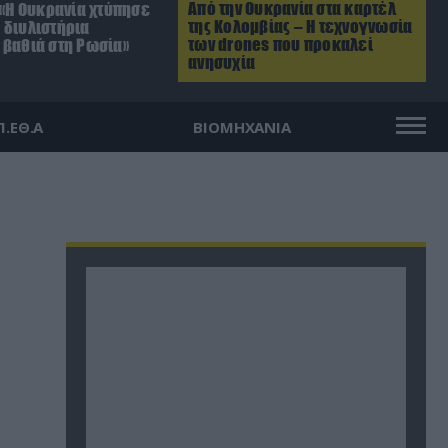
Από την Ουκρανία στα καρτέλ
 «Η Ουκρανία χτύπησε
της Κολομβίας – Η τεχνογνωσία
 διυλιστήρια
των drones που προκαλεί
 βαθιά στη Ρωσία»
ανησυχία
Π.ΕΘ.Α
ΒΙΟΜΗΧΑΝΙΑ