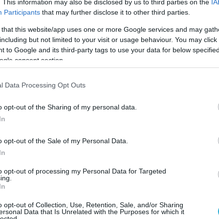
. This information may also be disclosed by us to third parties on the
IA
 διαμαρτυρίας της χώρας για τις
Participants
that may further disclose it to other third parties.
ροέδρου Ρούμεν Ράντεφ κατά τη
 that this website/app uses one or more Google services and may gath
 προεκλογική συζήτηση για την Κριμαία,
including but not limited to your visit or usage behaviour. You may click 
 τη στιγμή είναι ρωσική, ό,τι κι αν είναι».
 to Google and its third-party tags to use your data for below specifi
ogle consent section.
ου Υπουργείου, τα λόγια αυτά αξιολογήθηκαν
 απαράδεκτα.
l Data Processing Opt Outs
τα λόγια του σημερινού Βούλγαρου
o opt-out of the Sharing of my personal data.
υμβάλλουν στην ανάπτυξη σχέσεων καλής
In
ύ Ουκρανίας και Βουλγαρίας και έρχονται σε
o opt-out of the Sale of my Personal Data.
με την επίσημη θέση της Σόφιας για
In
κυριαρχίας και της εδαφικής ακεραιότητας
εντός των διεθνώς αναγνωρισμένων
to opt-out of processing my Personal Data for Targeted
ing.
In
o opt-out of Collection, Use, Retention, Sale, and/or Sharing
ό τον Πρόεδρο της Βουλγαρίας Ρούμεν
ersonal Data that Is Unrelated with the Purposes for which it
lected.