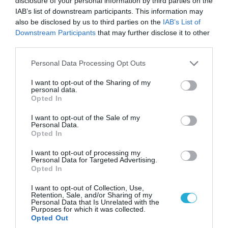
disclosure of your personal information by third parties on the
IAB’s list of downstream participants. This information may
also be disclosed by us to third parties on the
IAB’s List of
Downstream Participants
that may further disclose it to other
third parties.
Please note that this website/app uses one or more Google
Personal Data Processing Opt Outs
07.08.2026 | 20:02
services and may gather and store information including but
Ο Γιάννης Αλαφούζος «τέλειωσε» τον
not limited to your visit or usage behaviour. You may click to
I want to opt-out of the Sharing of my
Κωνσταντίνο Ζούλα από τον ΣΚΑΪ – Ο λόγος της
personal data.
grant or deny consent to Google and its third-party tags to
Opted In
απομάκρυνσής του
use your data for below specified purposes in below Google
consent section.
I want to opt-out of the Sale of my
Personal Data.
Opted In
I want to opt-out of processing my
Personal Data for Targeted Advertising.
Opted In
I want to opt-out of Collection, Use,
Retention, Sale, and/or Sharing of my
Personal Data that Is Unrelated with the
Purposes for which it was collected.
Opted Out