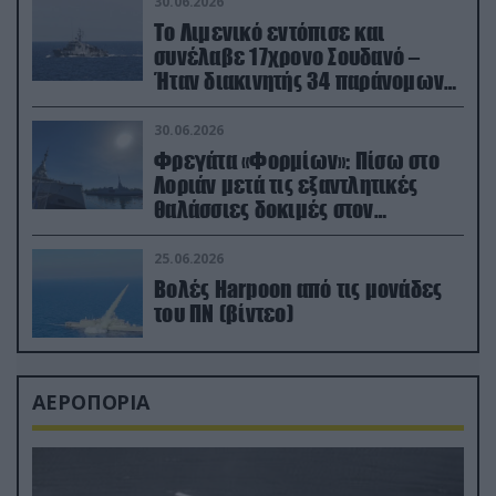
30.06.2026
Το Λιμενικό εντόπισε και
συνέλαβε 17χρονο Σουδανό –
Ήταν διακινητής 34 παράνομων
μεταναστών
30.06.2026
Φρεγάτα «Φορμίων»: Πίσω στο
Λοριάν μετά τις εξαντλητικές
θαλάσσιες δοκιμές στον
απαιτητικό Βισκαϊκό
25.06.2026
Βολές Harpoon από τις μονάδες
του ΠΝ (βίντεο)
ΑΕΡΟΠΟΡΙΑ