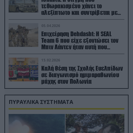
τεθωρακισμένο χάνει το
αλεξίπτωτο και συντρίβεται με
ορμή στο έδαφος (βίντεο)
05.04.2026
Επιχείρηση Dehdasht: Η SEAL
Team 6 που είχε εξοντώσει τον
Μπιν Λάντεν ήταν αυτή που
διέσωσε τον πιλότο του F-15
15.02.2026
Καλή θέση της Σχολής Ευελπίδων
σε διαγωνισμό ημιμαραθωνίου
μάχης στον Πολωνία
ΠΥΡΑΥΛΙΚΑ ΣΥΣΤΗΜΑΤΑ