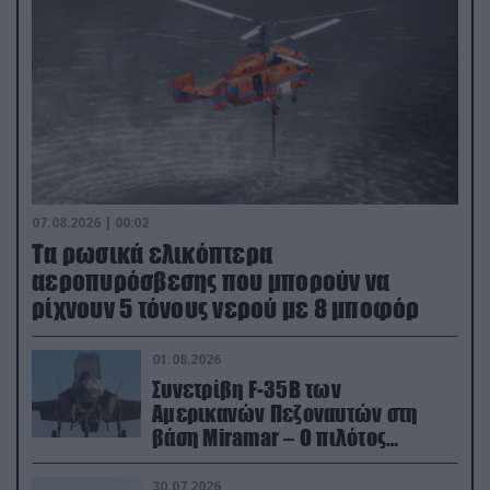
07.08.2026 | 00:02
Τα ρωσικά ελικόπτερα
αεροπυρόσβεσης που μπορούν να
ρίχνουν 5 τόνους νερού με 8 μποφόρ
01.08.2026
Συνετρίβη F-35B των
Αμερικανών Πεζοναυτών στη
βάση Miramar – Ο πιλότος
εκτινάχθηκε εγκαίρως
30.07.2026