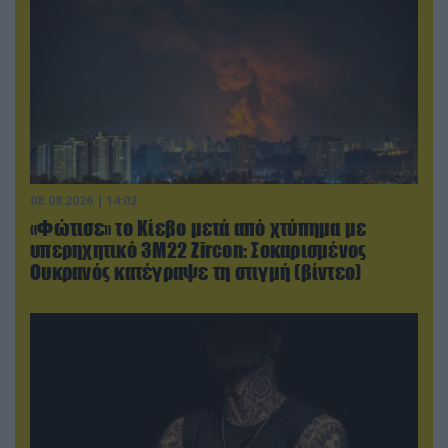
08.08.2026 | 14:02
«Φώτισε» το Κίεβο μετά από χτύπημα με
υπερηχητικό 3M22 Zircon: Σοκαρισμένος
Ουκρανός κατέγραψε τη στιγμή (βίντεο)