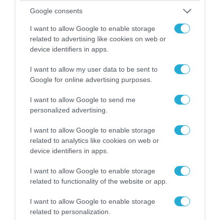
Google consents
06.08.2026 | 14:02
I want to allow Google to enable storage
«Επιχείρηση ελεύθερα πεζοδρόμια» στην
related to advertising like cookies on web or
Αθήνα: Απομακρύνθηκαν παράνομα
device identifiers in apps.
αντικείμενα από κοινόχρηστους χώρους
I want to allow my user data to be sent to
Google for online advertising purposes.
I want to allow Google to send me
personalized advertising.
I want to allow Google to enable storage
related to analytics like cookies on web or
device identifiers in apps.
I want to allow Google to enable storage
related to functionality of the website or app.
06.08.2026 | 09:03
I want to allow Google to enable storage
«Οι εντελώς αθώοι»: Η ανάρτηση του Αρκά για
related to personalization.
τα ζώα που χάθηκαν στις πυρκαγιές της