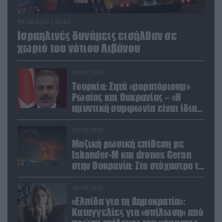
09.08.2026 | 02:02
Ισραηλινές δυνάμεις εισήλθαν σε
χωριό του νότιου Λιβάνου
09.08.2026
Τουρκία: Ζητά «μορατόριουμ»
Ρωσίας και Ουκρανίας – «Η
αμυντική συμφωνία είναι ίδια
με το άρθρο 5 του ΝΑΤΟ» (upd)
09.08.2026
Μαζική ρωσική επίθεση με
Iskander-M και drones Geran
στην Ουκρανία: Στο στόχαστρο το
εργοστάσιο των Flamingo
08.08.2026
«Ελπίδα για τη Δημοκρατία»:
Καταγγελίες για «σπίλωση» από