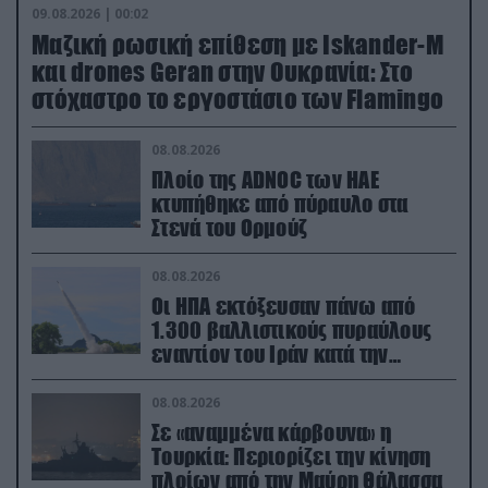
09.08.2026 | 00:02
Μαζική ρωσική επίθεση με Iskander-M
και drones Geran στην Ουκρανία: Στο
στόχαστρο το εργοστάσιο των Flamingo
08.08.2026
Πλοίο της ADNOC των ΗΑΕ
κτυπήθηκε από πύραυλο στα
Στενά του Ορμούζ
08.08.2026
Οι ΗΠΑ εκτόξευσαν πάνω από
1.300 βαλλιστικούς πυραύλους
εναντίον του Ιράν κατά την
διάρκεια του πολέμου
08.08.2026
Σε «αναμμένα κάρβουνα» η
Τουρκία: Περιορίζει την κίνηση
πλοίων από την Μαύρη Θάλασσα