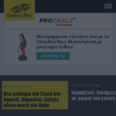
 το
«Μαγική» φόρμουλα τριβόλι + VIP
για αύξηση της λίμπιντο
ΑΓΟΡΑΣΕ ΤΟ
09.08.2026 | 02:02
09.08.2026 | 02:02
Ισραηλινές δυνάμεις
Νέο κτύπημα στα Στενά του
σε χωριό του νότιου
Ορμούζ: Πύραυλος έπληξε
πλοίο κοντά στο Ομάν