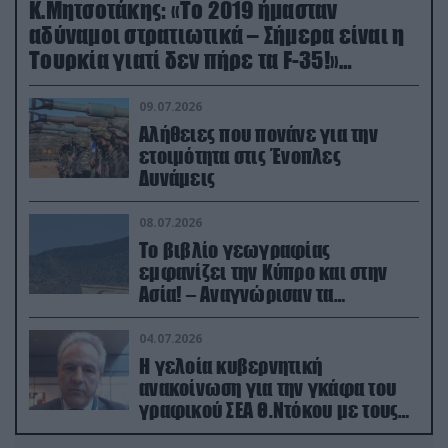
Κ.Μητσοτάκης: «Το 2019 ήμασταν
αδύναμοι στρατιωτικά – Σήμερα είναι η
Τουρκία γιατί δεν πήρε τα F-35!»
(βίντεο)
09.07.2026
Αλήθειες που πονάνε για την
ετοιμότητα στις Ένοπλες
Δυνάμεις
08.07.2026
Το βιβλίο γεωγραφίας
εμφανίζει την Κύπρο και στην
Ασία! – Αναγνώρισαν τα
κατεχόμενα; (φωτο)
04.07.2026
Η γελοία κυβερνητική
ανακοίνωση για την γκάφα του
γραφικού ΣΕΑ Θ.Ντόκου με τους
Ρώσους φαρσέρ