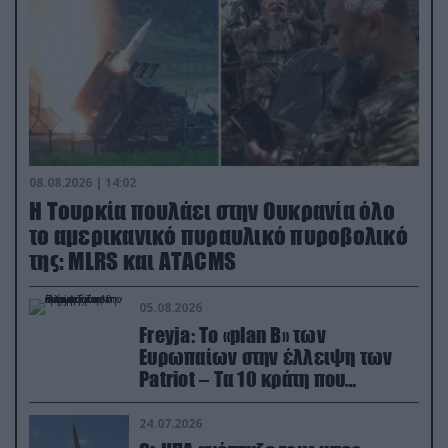
08.08.2026 | 14:02
Η Τουρκία πουλάει στην Ουκρανία όλο
το αμερικανικό πυραυλικό πυροβολικό
της: MLRS και ΑΤΑCMS
05.08.2026
Freyja: Το «plan Β» των
Ευρωπαίων στην έλλειψη των
Patriot – Τα 10 κράτη που
συμμετέχουν στο δίκτυο
συνεργασίας
24.07.2026