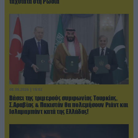
ταχύτατα στη Ρωσία
08.08.2026 | 18:02
Βάσει της τριμερούς συμφωνίας Τουρκίας,
Σ.Αραβίας & Πακιστάν θα πολεμήσουν Ριάντ και
Ισλαμαμπάντ κατά της Ελλάδας!