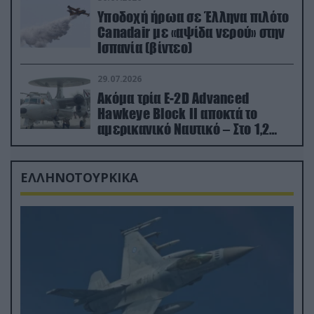
Υποδοχή ήρωα σε Έλληνα πιλότο
Canadair με «αψίδα νερού» στην
Ισπανία (βίντεο)
29.07.2026
Ακόμα τρία E-2D Advanced
Hawkeye Block II αποκτά το
αμερικανικό Ναυτικό – Στο 1,2
δισ.δολάρια το κόστος
ΕΛΛΗΝΟΤΟΥΡΚΙΚΑ