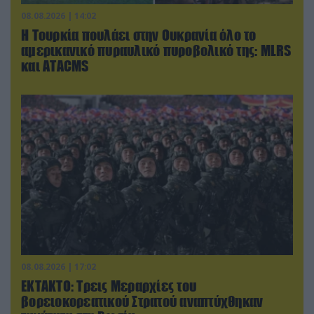
08.08.2026 | 14:02
Η Τουρκία πουλάει στην Ουκρανία όλο το
αμερικανικό πυραυλικό πυροβολικό της: MLRS
και ΑΤΑCMS
08.08.2026 | 17:02
ΕΚΤΑΚΤΟ: Τρεις Μεραρχίες του
βορειοκορεατικού Στρατού αναπτύχθηκαν