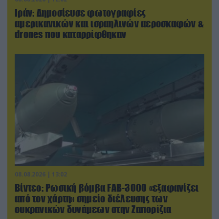
Ιράν: Δημοσίευσε φωτογραφίες
αμερικανικών και ισραηλινών αεροσκαφών &
drones που καταρρίφθηκαν
08.08.2026 | 13:02
Βίντεο: Ρωσική βόμβα FAB-3000 «εξαφανίζει
από τον χάρτη» σημείο διέλευσης των
ουκρανικών δυνάμεων στην Ζαπορίζια