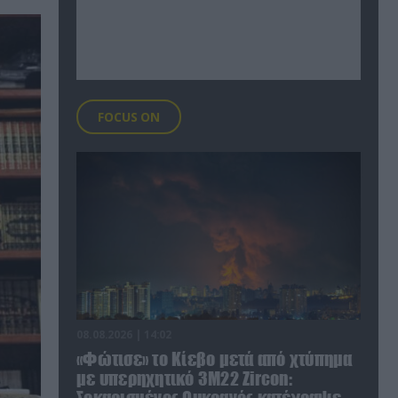
FOCUS ON
08.08.2026 | 14:02
«Φώτισε» το Κίεβο μετά από χτύπημα
με υπερηχητικό 3M22 Zircon: