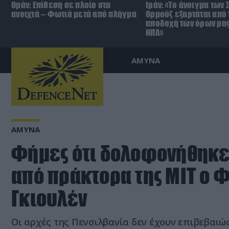
Ομάν: Επίθεση σε πλοίο στα
Ιράν: «Το άνοιγμα των 
ανοιχτά – Φωτιά μετά από πλήγμα
Ορμούζ εξαρτάται από 
αποδοχή των όρων μας
ΗΠΑ»
ΑΜΥΝΑ
ΑΜΥΝΑ
Φήμες ότι δολοφονήθηκε
από πράκτορα της ΜΙΤ ο 
Γκιουλέν
Οι αρχές της Πενσιλβανία δεν έχουν επιβεβαιώσ