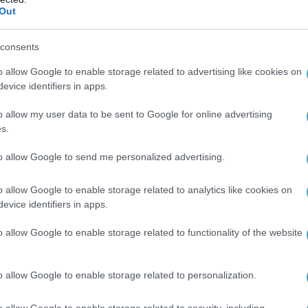
έλιξη»
.
Out
τουλάχ Γκιουλέν (Muhammed Fethullah
consents
ίου 1941), είναι Τούρκος ιερέας,
συγγραφέας και πολιτική μορφή ο οποίος
o allow Google to enable storage related to advertising like cookies on
evice identifiers in apps.
κίνημα Γκιουλέν (γνωστό ως Χιζμέτ στα
o allow my user data to be sent to Google for online advertising
s.
ι αναμιχθεί ενεργά στον κοινωνικό
μέλλον της Τουρκίας και του Ισλάμ στο
to allow Google to send me personalized advertising.
. Διδάσκει την σχόλη χανάφιτου Iσλάμ.
o allow Google to enable storage related to analytics like cookies on
evice identifiers in apps.
 σύμμαχος του Τούρκου προέδρου Ρετζέπ
έχρι το 2013, αλλά αυτό άλλαξε μετά από τις
o allow Google to enable storage related to functionality of the website
σκάνδαλο διαφθοράς στην Τουρκία το 2013.
o allow Google to enable storage related to personalization.
ηγόρησε τον Γκιουλέν ότι κρύβεται πίσω
 για τη διαφθορά. Προς το παρόν η
o allow Google to enable storage related to security, including