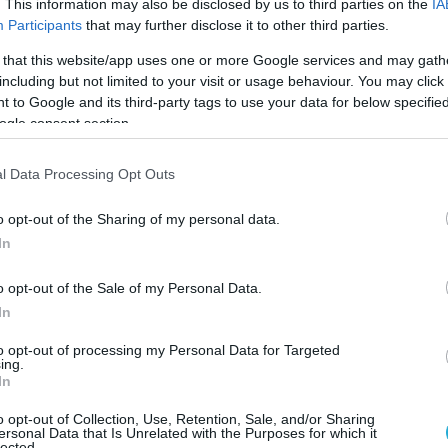
. This information may also be disclosed by us to third parties on the
IA
Participants
that may further disclose it to other third parties.
ε στενά και επίσης ερευνούμε τους
 ο ηγέτης της FETÖ δηλητηριάστηκε, και ότι
 that this website/app uses one or more Google services and may gath
including but not limited to your visit or usage behaviour. You may click 
ε όπως και ότι το άτομο που τον
 to Google and its third-party tags to use your data for below specifi
κοτώθηκε»
.
ogle consent section.
Δεν υπάρχει καμία επιβεβαίωση
l Data Processing Opt Outs
 πηγές στην περιοχή και στα τοπικά μέσα
τικά με τα περιστατικά που αποτελούν το
o opt-out of the Sharing of my personal data.
ν αναφορών”.
In
σε λέγοντας,
“Αυτό δεν σημαίνει ακόμα ότι
o opt-out of the Sale of my Personal Data.
ένα περιστατικό στο αγρόκτημα (στην
In
), κάτι μπορεί να έχει συμβεί και αυτό
to opt-out of processing my Personal Data for Targeted
ing.
χει αναφερθεί στην αστυνομία (ακόμη).
In
αι η οργάνωση δεν μπορεί να κρύψει μια
o opt-out of Collection, Use, Retention, Sale, and/or Sharing
ση για πολύ καιρό. Θα αναφέρουμε
ersonal Data that Is Unrelated with the Purposes for which it
lected.