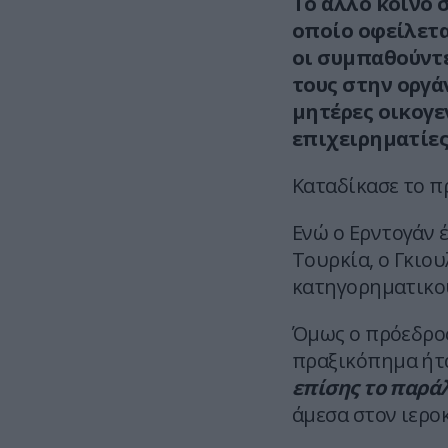
Το άλλο κοινό 
οποίο οφείλεται
οι συμπαθούντε
τους στην οργά
μητέρες οικογε
επιχειρηματίες
Καταδίκασε το π
Ενώ ο Ερντογάν 
Τουρκία, ο Γκιου
κατηγορηματικού
Όμως ο πρόεδρος
πραξικόπημα ήτ
επίσης το παρά
άμεσα στον ιερο