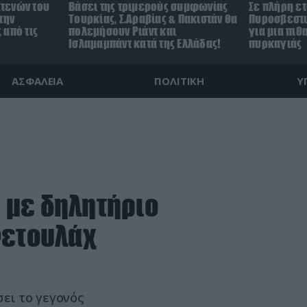
Στενών του
Βάσει της τριμερούς συμφωνίας
Σε πλήρη ετ
την
Τουρκίας, Σ.Αραβίας & Πακιστάν θα
Πυροσβεστι
 από τις
πολεμήσουν Ριάντ και
για μια πι
Ισλαμαμπάντ κατά της Ελλάδας!
πυρκαγιάς
ΑΣΦΑΛΕΙΑ
ΠΟΛΙΤΙΚΗ
Υ
 με δηλητήριο
Φετουλάχ
ει το γεγονός