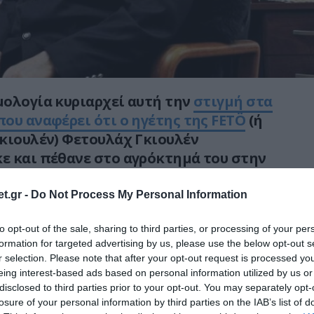
ολογία κυριαρχεί αυτή την
στιγμή στα
ου αναφέρει ότι ο ηγέτης της FETÖ
(ή
κιουλέν) Φετουλάχ Γκιουλέν
ε και πέθανε στο αγρόκτημά του στην
ι ότι το άτομο που τον δηλητηρίασε,
 ΜΙΤ σκοτώθηκε επίσης.
t.gr -
Do Not Process My Personal Information
βαιωθεί η φημολογία αυτή και μάλιστα ο
to opt-out of the sale, sharing to third parties, or processing of your per
formation for targeted advertising by us, please use the below opt-out s
 Γραφείου της Ουάσιγκτον του
r selection. Please note that after your opt-out request is processed y
adolu, Χακάν Κοπούρ σε δήλωση του
eing interest-based ads based on personal information utilized by us or
θέμα στον λογαριασμό του στο Twitter
disclosed to third parties prior to your opt-out. You may separately opt-
losure of your personal information by third parties on the IAB’s list of