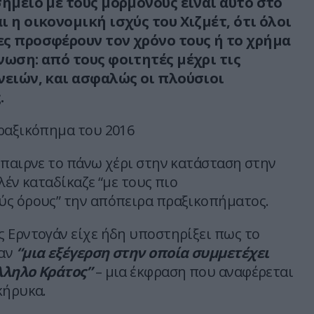
σημείο με τους μορμόνους είναι αυτό στο
 η οικονομική ισχύς του Χιζμέτ, ότι όλοι
ς προσφέρουν τον χρόνο τους ή το χρήμα
νωση: από τους φοιτητές μέχρι τις
νειών, και ασφαλώς οι πλούσιοι
.
ραξικόπημα του 2016
έπαιρνε το πάνω χέρι στην κατάσταση στην
λέν καταδίκαζε “με τους πιο
ς όρους” την απόπειρα πραξικοπήματος.
 Ερντογάν είχε ήδη υποστηρίξει πως το
αν
“μια εξέγερση στην οποία συμμετέχει
λληλο Κράτος”
– μια έκφραση που αναφέρεται
κήρυκα.