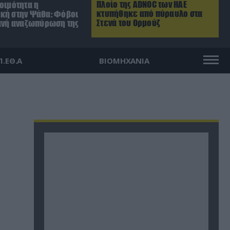
Πλοίο της ADNOC των ΗΑΕ
οιμότητα η
κτυπήθηκε από πύραυλο στα
κή στην Ψάθα: Φόβοι
Στενά του Ορμούζ
θανή αναζωπύρωση της
Π.ΕΘ.Α
ΒΙΟΜΗΧΑΝΙΑ