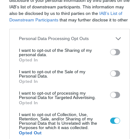
disclosure of your personal information by third parties on the
06.08.2026 | 09:02
IAB’s list of downstream participants. This information may
ΗΠΑ: Nέα στοιχεία για το περιστατικό με το
also be disclosed by us to third parties on the
IAB’s List of
Downstream Participants
that may further disclose it to other
προεδρικό ελικόπτερο Marine One – Βρέθηκε
third parties.
δίπλα σε επιβατικό αεροσκάφος
Please note that this website/app uses one or more Google
Personal Data Processing Opt Outs
services and may gather and store information including but
not limited to your visit or usage behaviour. You may click to
I want to opt-out of the Sharing of my
ΠΟΛΙΤΙΚΗ
personal data.
grant or deny consent to Google and its third-party tags to
Opted In
use your data for below specified purposes in below Google
consent section.
I want to opt-out of the Sale of my
Personal Data.
Opted In
I want to opt-out of processing my
Personal Data for Targeted Advertising.
Opted In
I want to opt-out of Collection, Use,
Retention, Sale, and/or Sharing of my
Personal Data that Is Unrelated with the
Purposes for which it was collected.
Opted Out
06.08.2026 | 14:02