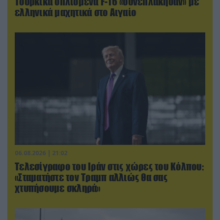
Τουρκικά οπλισμένα F-16 «συνεπλάκησαν» με
ελληνικά μαχητικά στο Αιγαίο
06.08.2026 | 21:02
Τελεσίγραφο του Ιράν στις χώρες του Κόλπου:
«Σταματήστε τον Τραμπ αλλιώς θα σας
χτυπήσουμε σκληρά»