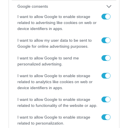
«Επιχείρηση ελεύθερα πεζοδρόμια» στην
Google consents
Αθήνα: Απομακρύνθηκαν παράνομα
I want to allow Google to enable storage
αντικείμενα από κοινόχρηστους χώρους
related to advertising like cookies on web or
device identifiers in apps.
I want to allow my user data to be sent to
Google for online advertising purposes.
I want to allow Google to send me
personalized advertising.
I want to allow Google to enable storage
related to analytics like cookies on web or
device identifiers in apps.
I want to allow Google to enable storage
06.08.2026 | 09:03
related to functionality of the website or app.
«Οι εντελώς αθώοι»: Η ανάρτηση του Αρκά για
τα ζώα που χάθηκαν στις πυρκαγιές της
I want to allow Google to enable storage
Αττικής (φωτο)
related to personalization.