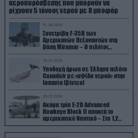
αεροπυρόσβεσης που μπορούν να
ρίχνουν 5 τόνους νερού με 8 μποφόρ
01.08.2026
Συνετρίβη F-35B των
Αμερικανών Πεζοναυτών στη
βάση Miramar – Ο πιλότος
εκτινάχθηκε εγκαίρως
30.07.2026
Υποδοχή ήρωα σε Έλληνα πιλότο
Canadair με «αψίδα νερού» στην
Ισπανία (βίντεο)
29.07.2026
Ακόμα τρία E-2D Advanced
Hawkeye Block II αποκτά το
αμερικανικό Ναυτικό – Στο 1,2
δισ.δολάρια το κόστος