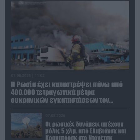
07.08.2026 | 11:02
Η Ρωσία έχει καταστρέψει πάνω από
400.000 τετραγωνικά μέτρα
ουκρανικών εγκαταστάσεων τον
Ιούλιο
07.08.2026
Οι ρωσικές δυνάμεις απέχουν
μόλις 5 χλμ. από Σλαβιάνσκ και
Κραματόρσκ στο Ντονέτσκ