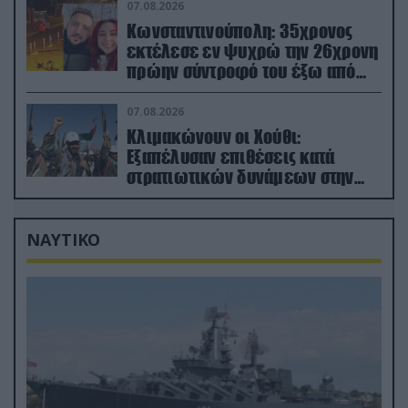
07.08.2026
Κωνσταντινούπολη: 35χρονος
εκτέλεσε εν ψυχρώ την 26χρονη
πρώην σύντροφό του έξω από
φαρμακείο (βίντεο)
07.08.2026
Κλιμακώνουν οι Χούθι:
Eξαπέλυσαν επιθέσεις κατά
στρατιωτικών δυνάμεων στην
Υεμένη – Πλήγματα & στη
Σαουδική Αραβία!
ΝΑΥΤΙΚΟ