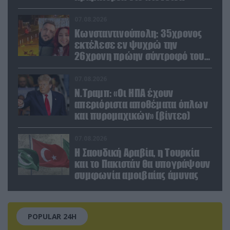
07.08.2026
Κωνσταντινούπολη: 35χρονος
εκτέλεσε εν ψυχρώ την
26χρονη πρώην σύντροφό του
έξω από φαρμακείο (βίντεο)
07.08.2026
Ν.Τραμπ: «Οι ΗΠΑ έχουν
απεριόριστα αποθέματα όπλων
και πυρομαχικών» (βίντεο)
07.08.2026
Η Σαουδική Αραβία, η Τουρκία
και το Πακιστάν θα υπογράψουν
συμφωνία αμοιβαίας άμυνας
POPULAR 24H