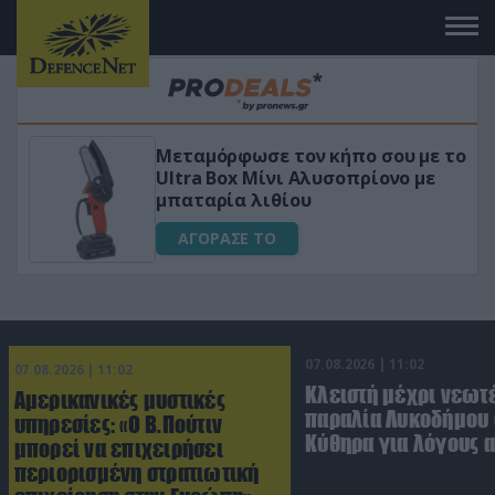
ταμόρφωσε τον κήπο σου με το
«Μαγική»
tra Box Μίνι Αλυσοπρίονο με
για αύξη
αταρία λιθίου
ΑΓΟΡΑ
ΑΓΟΡΑΣΕ ΤΟ
07.08.2026 | 11:02
07.08.2026 | 11:02
Κλειστή μέχρι νεωτ
Αμερικανικές μυστικές
παραλία Λυκοδήμου 
υπηρεσίες: «Ο Β.Πούτιν
Κύθηρα για λόγους 
μπορεί να επιχειρήσει
περιορισμένη στρατιωτική