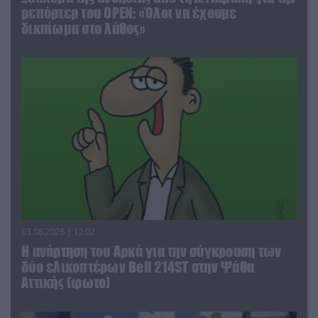
ρεπόρτερ του ΟΡΕΝ: «Όλοι να έχουμε
δικαίωμα στο λάθος»
03.08.2026 | 12:02
Η ανάρτηση του Αρκά για την σύγκρουση των
δύο ελικοπτέρων Bell 214ST στην Ψάθα
Αττικής (φωτο)