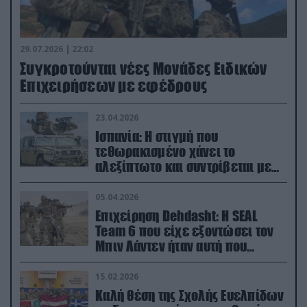
29.07.2026 | 22:02
Συγκροτούνται νέες Μονάδες Ειδικών
Επιχειρήσεων με εφέδρους
23.04.2026
Ισπανία: Η στιγμή που
τεθωρακισμένο χάνει το
αλεξίπτωτο και συντρίβεται με
ορμή στο έδαφος (βίντεο)
05.04.2026
Επιχείρηση Dehdasht: Η SEAL
Team 6 που είχε εξοντώσει τον
Μπιν Λάντεν ήταν αυτή που
διέσωσε τον πιλότο του F-15
15.02.2026
Καλή θέση της Σχολής Ευελπίδων