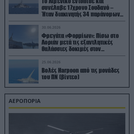
Το Λιμενικό εντόπισε και
συνέλαβε 17χρονο Σουδανό –
Ήταν διακινητής 34 παράνομων
μεταναστών
30.06.2026
Φρεγάτα «Φορμίων»: Πίσω στο
Λοριάν μετά τις εξαντλητικές
θαλάσσιες δοκιμές στον
απαιτητικό Βισκαϊκό
25.06.2026
Βολές Harpoon από τις μονάδες
του ΠΝ (βίντεο)
ΑΕΡΟΠΟΡΙΑ