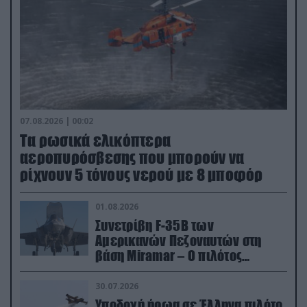
07.08.2026 | 00:02
Τα ρωσικά ελικόπτερα
αεροπυρόσβεσης που μπορούν να
ρίχνουν 5 τόνους νερού με 8 μποφόρ
01.08.2026
Συνετρίβη F-35B των
Αμερικανών Πεζοναυτών στη
βάση Miramar – Ο πιλότος
εκτινάχθηκε εγκαίρως
30.07.2026
Υποδοχή ήρωα σε Έλληνα πιλότο