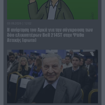
03.08.2026 | 12:02
Η ανάρτηση του Αρκά για την σύγκρουση των
δύο ελικοπτέρων Bell 214ST στην Ψάθα
Αττικής (φωτο)