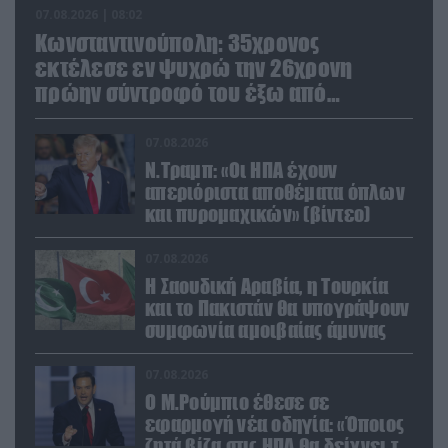
07.08.2026 | 08:02
Κωνσταντινούπολη: 35χρονος
εκτέλεσε εν ψυχρώ την 26χρονη
πρώην σύντροφό του έξω από
φαρμακείο (βίντεο)
07.08.2026
Ν.Τραμπ: «Οι ΗΠΑ έχουν
απεριόριστα αποθέματα όπλων
και πυρομαχικών» (βίντεο)
07.08.2026
Η Σαουδική Αραβία, η Τουρκία
και το Πακιστάν θα υπογράψουν
συμφωνία αμοιβαίας άμυνας
07.08.2026
Ο Μ.Ρούμπιο έθεσε σε
εφαρμογή νέα οδηγία: «Όποιος
ζητά βίζα στις ΗΠΑ θα δείχνει τα