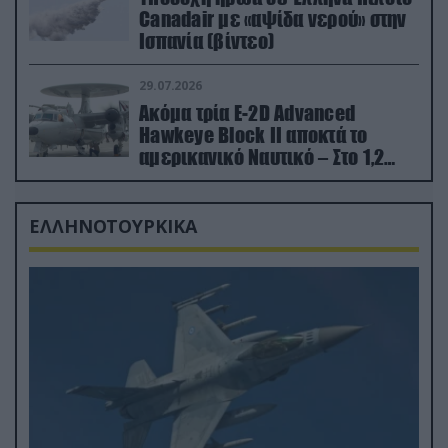
Canadair με «αψίδα νερού» στην
Ισπανία (βίντεο)
29.07.2026
Ακόμα τρία E-2D Advanced
Hawkeye Block II αποκτά το
αμερικανικό Ναυτικό – Στο 1,2
δισ.δολάρια το κόστος
ΕΛΛΗΝΟΤΟΥΡΚΙΚΑ