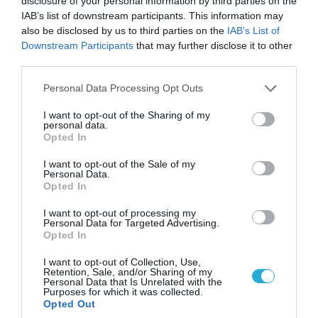
disclosure of your personal information by third parties on the
IAB’s list of downstream participants. This information may
also be disclosed by us to third parties on the
IAB’s List of
Downstream Participants
that may further disclose it to other
third parties.
Please note that this website/app uses one or more Google
Personal Data Processing Opt Outs
services and may gather and store information including but
not limited to your visit or usage behaviour. You may click to
I want to opt-out of the Sharing of my
personal data.
grant or deny consent to Google and its third-party tags to
Opted In
use your data for below specified purposes in below Google
consent section.
I want to opt-out of the Sale of my
06.08.2026 | 14:02
Personal Data.
Opted In
«Επιχείρηση ελεύθερα πεζοδρόμια» στην
Αθήνα: Απομακρύνθηκαν παράνομα
I want to opt-out of processing my
αντικείμενα από κοινόχρηστους χώρους
Personal Data for Targeted Advertising.
Opted In
I want to opt-out of Collection, Use,
Retention, Sale, and/or Sharing of my
ΠΟΛΙΤΙΚΗ
Personal Data that Is Unrelated with the
Purposes for which it was collected.
Opted Out