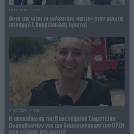
04.08.2026 | 15:02
Αυτή την ώρα το τελευταίο «αντίο» στον πρώην
υπουργό Ι.Βαρβιτσιώτη (φωτο)
04.08.2026 | 13:02
Η ανακοίνωση του Πανελλήνιου Σωματείου
Πυροσβεστών για την δημοσιογράφο του OPEN
που γέλασε στη φωτιά