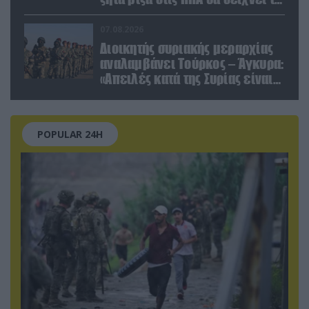
social media – Τίποτα κρυφό»
07.08.2026
Διοικητής συριακής μεραρχίας
αναλαμβάνει Τούρκος – Άγκυρα:
«Απειλές κατά της Συρίας είναι
σαν να απειλούν εμάς»
POPULAR 24H