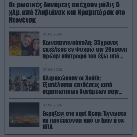
Οι ρωσικές δυνάμεις απέχουν μόλις 5
χλμ. από Σλαβιάνσκ και Κραματόρσκ στο
Ντονέτσκ
07.08.2026
Κωνσταντινούπολη: 35χρονος
εκτέλεσε εν ψυχρώ την 26χρονη
πρώην σύντροφό του έξω από
φαρμακείο (βίντεο)
07.08.2026
Κλιμακώνουν οι Χούθι:
Eξαπέλυσαν επιθέσεις κατά
στρατιωτικών δυνάμεων στην
Υεμένη – Πλήγματα & στη
Σαουδική Αραβία!
07.08.2026
Εκρήξεις στο νησί Κεσμ: Άγνωστο
αν προέρχονται από το Ιράν ή τις
ΗΠΑ