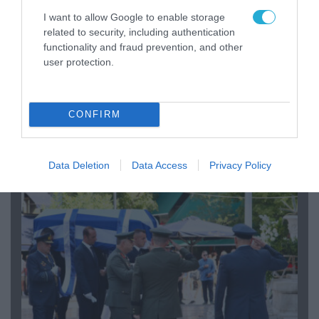
I want to allow Google to enable storage
related to security, including authentication
functionality and fraud prevention, and other
user protection.
06.08.2026 | 09:03
«Οι εντελώς αθώοι»: Η ανάρτηση του Αρκά για
CONFIRM
τα ζώα που χάθηκαν στις πυρκαγιές της
Αττικής (φωτο)
Data Deletion
Data Access
Privacy Policy