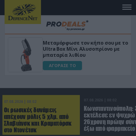
Μεταμόρφωσε τον κήπο σου με το
«
Ultra Box Μίνι Αλυσοπρίονο με
γ
μπαταρία λιθίου
ΑΓΟΡΑΣΕ ΤΟ
07.08.2026 | 08:02
07.08.2026 | 08:02
Κωνσταντινούπολη:
Οι ρωσικές δυνάμεις
εκτέλεσε εν ψυχρώ 
απέχουν μόλις 5 χλμ. από
26χρονη πρώην σύν
Σλαβιάνσκ και Κραματόρσκ
έξω από φαρμακείο 
στο Ντονέτσκ