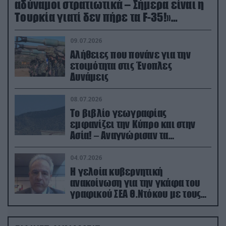
αδύναμοι στρατιωτικά – Σήμερα είναι η
Τουρκία γιατί δεν πήρε τα F-35!»
(βίντεο)
09.07.2026
Αλήθειες που πονάνε για την
ετοιμότητα στις Ένοπλες
Δυνάμεις
08.07.2026
Το βιβλίο γεωγραφίας
εμφανίζει την Κύπρο και στην
Ασία! – Αναγνώρισαν τα
κατεχόμενα; (φωτο)
04.07.2026
Η γελοία κυβερνητική
ανακοίνωση για την γκάφα του
γραφικού ΣΕΑ Θ.Ντόκου με τους
Ρώσους φαρσέρ