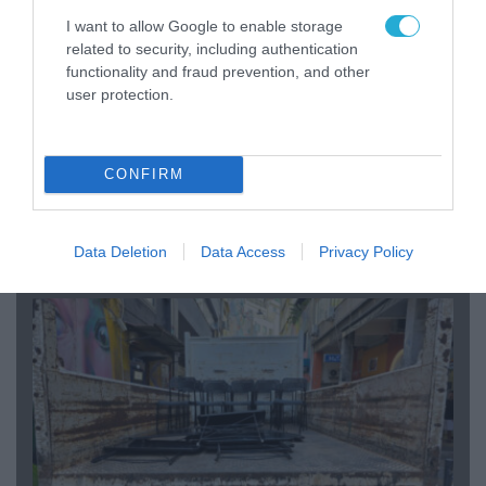
I want to allow Google to enable storage
related to security, including authentication
functionality and fraud prevention, and other
user protection.
CONFIRM
07.08.2026 | 20:02
Ο Γιάννης Αλαφούζος «τέλειωσε» τον
Κωνσταντίνο Ζούλα από τον ΣΚΑΪ – Ο λόγος της
απομάκρυνσής του
Data Deletion
Data Access
Privacy Policy