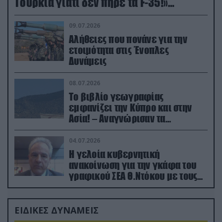
Τουρκία γιατί δεν πήρε τα F-35!»
(βίντεο)
09.07.2026
Αλήθειες που πονάνε για την
ετοιμότητα στις Ένοπλες
Δυνάμεις
08.07.2026
Το βιβλίο γεωγραφίας
εμφανίζει την Κύπρο και στην
Ασία! – Αναγνώρισαν τα
κατεχόμενα; (φωτο)
04.07.2026
Η γελοία κυβερνητική
ανακοίνωση για την γκάφα του
γραφικού ΣΕΑ Θ.Ντόκου με τους
Ρώσους φαρσέρ
ΕΙΔΙΚΕΣ ΔΥΝΑΜΕΙΣ