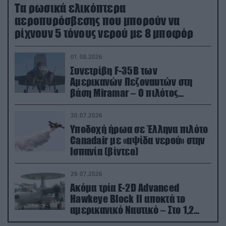
Τα ρωσικά ελικόπτερα
αεροπυρόσβεσης που μπορούν να
ρίχνουν 5 τόνους νερού με 8 μποφόρ
01.08.2026
Συνετρίβη F-35B των
Αμερικανών Πεζοναυτών στη
βάση Miramar – Ο πιλότος
εκτινάχθηκε εγκαίρως
30.07.2026
Υποδοχή ήρωα σε Έλληνα πιλότο
Canadair με «αψίδα νερού» στην
Ισπανία (βίντεο)
29.07.2026
Ακόμα τρία E-2D Advanced
Hawkeye Block II αποκτά το
αμερικανικό Ναυτικό – Στο 1,2
δισ.δολάρια το κόστος