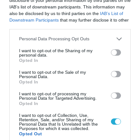
disclosure of your personal information by third parties on the
IAB’s list of downstream participants. This information may
also be disclosed by us to third parties on the
IAB’s List of
Downstream Participants
that may further disclose it to other
07.08.2026 | 01:02
third parties.
Ελέγχεται αμοντάριστο βίντεο της σύγκρουσης
Please note that this website/app uses one or more Google
των ελικοπτέρων στην Ψάθα – Σενάριο για
Personal Data Processing Opt Outs
services and may gather and store information including but
τρίτο ελικόπτερο
not limited to your visit or usage behaviour. You may click to
I want to opt-out of the Sharing of my
personal data.
grant or deny consent to Google and its third-party tags to
Opted In
use your data for below specified purposes in below Google
ΠΟΛΙΤΙΚΗ
consent section.
I want to opt-out of the Sale of my
Personal Data.
Opted In
I want to opt-out of processing my
Personal Data for Targeted Advertising.
Opted In
I want to opt-out of Collection, Use,
Retention, Sale, and/or Sharing of my
Personal Data that Is Unrelated with the
Purposes for which it was collected.
Opted Out