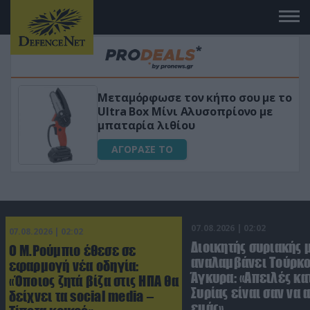
Μεταμόρφωσε τον κήπο σου με το
ικό
Ultra Box Μίνι Αλυσοπρίονο με
μπαταρία λιθίου
ΑΓΟΡΑΣΕ ΤΟ
07.08.2026 | 02:02
07.08.2026 | 02:02
Διοικητής συριακής 
Ο Μ.Ρούμπιο έθεσε σε
αναλαμβάνει Τούρκο
εφαρμογή νέα οδηγία:
Άγκυρα: «Απειλές κα
«Όποιος ζητά βίζα στις ΗΠΑ θα
Συρίας είναι σαν να 
δείχνει τα social media –
εμάς»