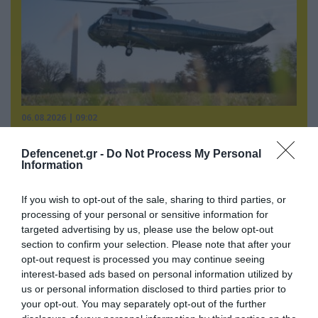
06.08.2026 | 09:02
ΗΠΑ: Nέα στοιχεία για το περιστατικό με το
προεδρικό ελικόπτερο Marine One – Βρέθηκε
Defencenet.gr -
Do Not Process My Personal
Information
δίπλα σε επιβατικό αεροσκάφος
If you wish to opt-out of the sale, sharing to third parties, or
processing of your personal or sensitive information for
targeted advertising by us, please use the below opt-out
section to confirm your selection. Please note that after your
opt-out request is processed you may continue seeing
interest-based ads based on personal information utilized by
us or personal information disclosed to third parties prior to
your opt-out. You may separately opt-out of the further