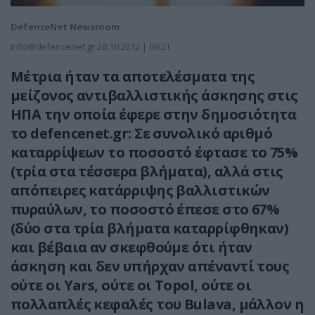
DefenceNet Newsroom
info@defencenet.gr
28.10.2012 | 09:21
Μέτρια ήταν τα αποτελέσματα της
μείζονος αντιβαλλιστικής άσκησης στις
ΗΠΑ την οποία έφερε στην δημοσιότητα
το defencenet.gr: Σε συνολικό αριθμό
καταρρίψεων το ποσοστό έφτασε το 75%
(τρία στα τέσσερα βλήματα), αλλά στις
απόπειρες κατάρριψης βαλλιστικών
πυραύλων, το ποσοστό έπεσε στο 67%
(δύο στα τρία βλήματα καταρρίφθηκαν)
και βέβαια αν σκεφθούμε ότι ήταν
άσκηση και δεν υπήρχαν απέναντί τους
ούτε οι Yars, ούτε οι Topol, ούτε οι
πολλαπλές κεφαλές του Bulava, μάλλον η