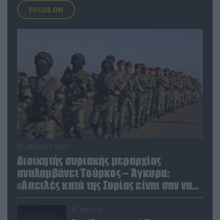
FOCUS ON
07.08.2026 | 02:02
Διοικητής συριακής μεραρχίας
αναλαμβάνει Τούρκος – Άγκυρα:
«Απειλές κατά της Συρίας είναι σαν να
απειλούν εμάς»
07.08.2026