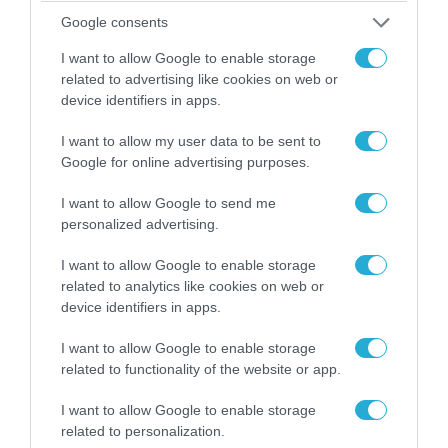
Google consents
06.08.2026 | 14:02
I want to allow Google to enable storage
«Επιχείρηση ελεύθερα πεζοδρόμια» στην
related to advertising like cookies on web or
Αθήνα: Απομακρύνθηκαν παράνομα
device identifiers in apps.
αντικείμενα από κοινόχρηστους χώρους
I want to allow my user data to be sent to
Google for online advertising purposes.
I want to allow Google to send me
personalized advertising.
I want to allow Google to enable storage
related to analytics like cookies on web or
device identifiers in apps.
I want to allow Google to enable storage
related to functionality of the website or app.
06.08.2026 | 09:03
I want to allow Google to enable storage
related to personalization.
«Οι εντελώς αθώοι»: Η ανάρτηση του Αρκά για