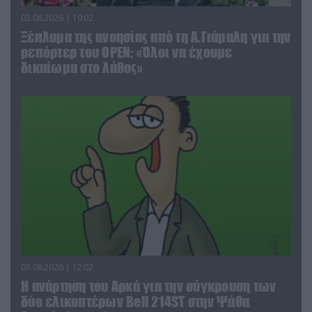
03.08.2026 | 19:02
Ξέπλυμα της ανοησίας από τη Α.Γιάμαλη για την
ρεπόρτερ του ΟΡΕΝ: «Όλοι να έχουμε
δικαίωμα στο λάθος»
03.08.2026 | 12:02
Η ανάρτηση του Αρκά για την σύγκρουση των
δύο ελικοπτέρων Bell 214ST στην Ψάθα