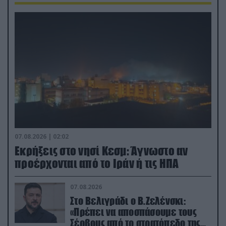
07.08.2026 | 02:02
Εκρήξεις στο νησί Κεσμ: Άγνωστο αν
προέρχονται από το Ιράν ή τις ΗΠΑ
07.08.2026
Στο Βελιγράδι ο Β.Ζελένσκι:
«Πρέπει να αποσπάσουμε τους
Σέρβους από το στρατόπεδο της