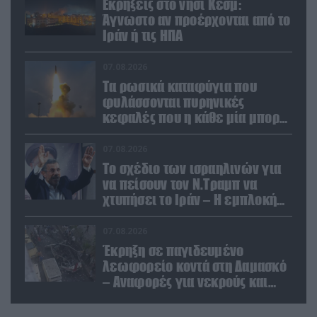
Εκρήξεις στο νησί Κεσμ:
Άγνωστο αν προέρχονται από το
Ιράν ή τις ΗΠΑ
07.08.2026
Τα ρωσικά καταφύγια που
φυλάσσονται πυρηνικές
κεφαλές που η κάθε μία μπορεί
να καταστρέψει «μία
Θεσσαλονίκη»
07.08.2026
Το σχέδιο των ισραηλινών για
να πείσουν τον Ν.Τραμπ να
χτυπήσει το Ιράν – Η εμπλοκή
του Μ.Αχμαντινετζάντ
07.08.2026
Έκρηξη σε παγιδευμένο
λεωφορείο κοντά στη Δαμασκό
– Αναφορές για νεκρούς και
τραυματίες (βίντεο)