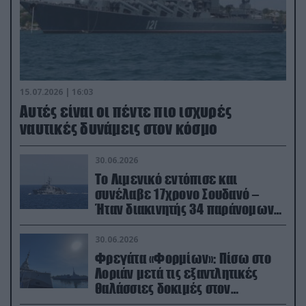
15.07.2026 | 16:03
Aυτές είναι οι πέντε πιο ισχυρές
ναυτικές δυνάμεις στον κόσμο
30.06.2026
Το Λιμενικό εντόπισε και
συνέλαβε 17χρονο Σουδανό –
Ήταν διακινητής 34 παράνομων
μεταναστών
30.06.2026
Φρεγάτα «Φορμίων»: Πίσω στο
Λοριάν μετά τις εξαντλητικές
θαλάσσιες δοκιμές στον
απαιτητικό Βισκαϊκό