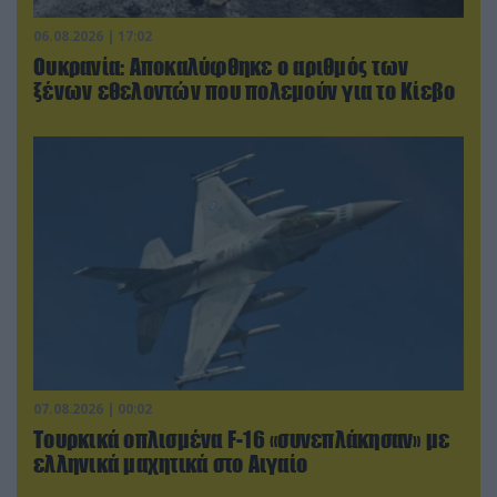
06.08.2026 | 17:02
Ουκρανία: Αποκαλύφθηκε ο αριθμός των
ξένων εθελοντών που πολεμούν για το Κίεβο
07.08.2026 | 00:02
Τουρκικά οπλισμένα F-16 «συνεπλάκησαν» με
ελληνικά μαχητικά στο Αιγαίο