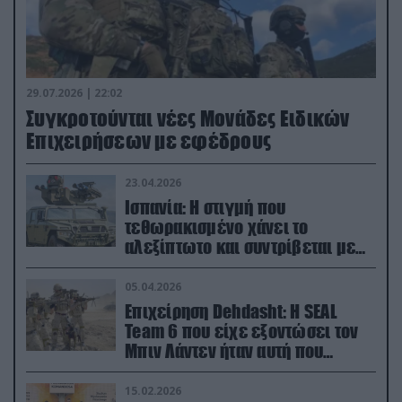
29.07.2026 | 22:02
Συγκροτούνται νέες Μονάδες Ειδικών
Επιχειρήσεων με εφέδρους
23.04.2026
Ισπανία: Η στιγμή που
τεθωρακισμένο χάνει το
αλεξίπτωτο και συντρίβεται με
ορμή στο έδαφος (βίντεο)
05.04.2026
Επιχείρηση Dehdasht: Η SEAL
Team 6 που είχε εξοντώσει τον
Μπιν Λάντεν ήταν αυτή που
διέσωσε τον πιλότο του F-15
15.02.2026