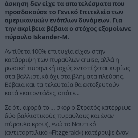
άσκηση δεν είχε τα αποτελέσματα που
προσδοκούσε το Γενικό Επιτελείο των
αμερικανικών ενόπλων δυνάμεων. Για
την ακρίβεια βέβαια ο στόχος εξομοίωνε
πύραυλο Ιskander-M.
Αντίθετα 100% επιτυχία είχαν στην
κατάρριψη των πυραύλων cruise, αλλά η
ρωσική πυρηνική ισχύς εντοπίζεται κυρίως
στα βαλλιστικά όχι στα βλήματα πλεύσης.
Βέβαια και τα τελευταία θα εκτοξευτούν
κατά εκατοντάδες, οπότε…
Σε ότι αφορά το … σκορ ο Στρατός κατέρριψε
δύο βαλλιστικούς πυραύλους και έναν
πύραυλο κρουζ, ενώ το Ναυτικό
(αντιτορπιλικό «Fitzgerald») κατέρριψε έναν