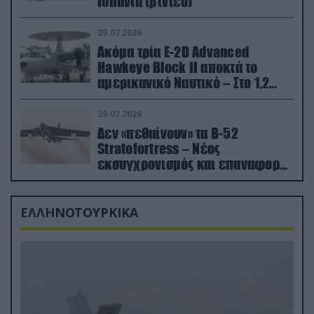
Ισπανία (βίντεο)
29.07.2026
Ακόμα τρία E-2D Advanced
Hawkeye Block II αποκτά το
αμερικανικό Ναυτικό – Στο 1,2
δισ.δολάρια το κόστος
29.07.2026
Δεν «πεθαίνουν» τα Β-52
Stratofortress – Νέος
εκσυγχρονισμός και επαναφορά
από τα «νεκροταφεία»
ΕΛΛΗΝΟΤΟΥΡΚΙΚΑ