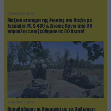
05.08.2026 | 08:02
Μαζικό κτύπημα της Ρωσίας στο Κίεβο με
Iskander-Μ, S-400 & Zircon: Πάνω από 30
πύραυλοι εκτοξεύθηκαν σε 30 λεπτά!
06.08.2026 | 00:02
Θορυβήθηκαν οι Ουκρανοί με τις δηλώσεις