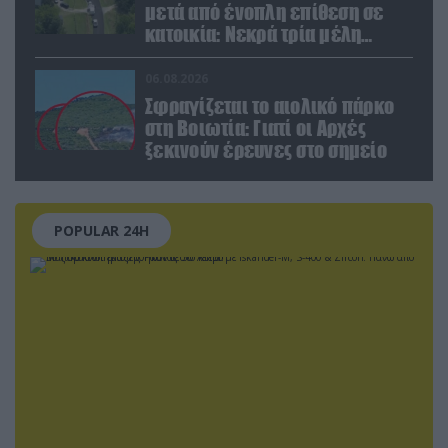
μετά από ένοπλη επίθεση σε
κατοικία: Νεκρά τρία μέλη
οικογένειας – 4 οι τραυματίες
(upd)
06.08.2026
Σφραγίζεται το αιολικό πάρκο
στη Βοιωτία: Γιατί οι Αρχές
ξεκινούν έρευνες στο σημείο
POPULAR 24H