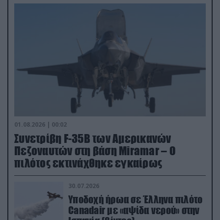
01.08.2026 | 00:02
Συνετρίβη F-35B των Αμερικανών
Πεζοναυτών στη βάση Miramar – Ο
πιλότος εκτινάχθηκε εγκαίρως
30.07.2026
Υποδοχή ήρωα σε Έλληνα πιλότο
Canadair με «αψίδα νερού» στην