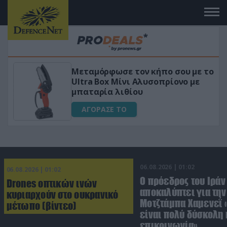
Μεταμόρφωσε τον κήπο σου με το
ικό
Ultra Box Μίνι Αλυσοπρίονο με
μπαταρία λιθίου
ΑΓΟΡΑΣΕ ΤΟ
06.08.2026 | 01:02
06.08.2026 | 01:02
Ο πρόεδρος του Ιράν
Drones οπτικών ινών
αποκαλύπτει για την
κυριαρχούν στο ουκρανικό
Μοτζτάμπα Χαμενεΐ 
μέτωπο (βίντεο)
είναι πολύ δύσκολη 
επικοινωνία»