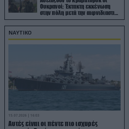
Αδειάζουν το Κραματόρσκ οι
Ουκρανοί: Έκτακτη εκκένωση
στην πόλη μετά την αιφνιδιαστική
προώθηση των Ρώσων (βίντεο)
ΝΑΥΤΙΚΟ
15.07.2026 | 16:03
Aυτές είναι οι πέντε πιο ισχυρές