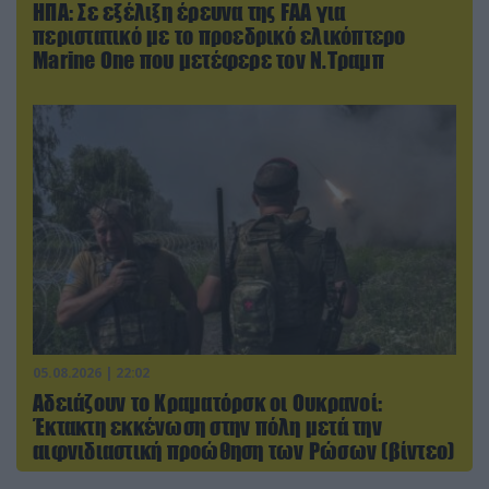
ΗΠΑ: Σε εξέλιξη έρευνα της FAA για
περιστατικό με το προεδρικό ελικόπτερο
Marine One που μετέφερε τον Ν.Τραμπ
05.08.2026 | 22:02
Αδειάζουν το Κραματόρσκ οι Ουκρανοί:
Έκτακτη εκκένωση στην πόλη μετά την
αιφνιδιαστική προώθηση των Ρώσων (βίντεο)