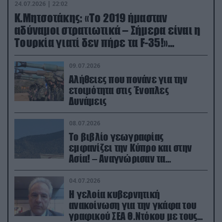
24.07.2026 | 22:02
Κ.Μητσοτάκης: «Το 2019 ήμασταν
αδύναμοι στρατιωτικά – Σήμερα είναι η
Τουρκία γιατί δεν πήρε τα F-35!»
(βίντεο)
09.07.2026
Αλήθειες που πονάνε για την
ετοιμότητα στις Ένοπλες
Δυνάμεις
08.07.2026
Το βιβλίο γεωγραφίας
εμφανίζει την Κύπρο και στην
Ασία! – Αναγνώρισαν τα
κατεχόμενα; (φωτο)
04.07.2026
Η γελοία κυβερνητική
ανακοίνωση για την γκάφα του
γραφικού ΣΕΑ Θ.Ντόκου με τους