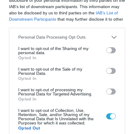
disclosure of your personal information by third parties on the
IAB’s list of downstream participants. This information may
also be disclosed by us to third parties on the
IAB’s List of
Downstream Participants
that may further disclose it to other
third parties.
Please note that this website/app uses one or more Google
Personal Data Processing Opt Outs
services and may gather and store information including but
not limited to your visit or usage behaviour. You may click to
I want to opt-out of the Sharing of my
personal data.
grant or deny consent to Google and its third-party tags to
Opted In
04.08.2026 | 13:02
use your data for below specified purposes in below Google
consent section.
Η ανακοίνωση του Πανελλήνιου Σωματείου
I want to opt-out of the Sale of my
Personal Data.
Πυροσβεστών για την δημοσιογράφο του OPEN
Opted In
που γέλασε στη φωτιά
I want to opt-out of processing my
Personal Data for Targeted Advertising.
Opted In
I want to opt-out of Collection, Use,
Retention, Sale, and/or Sharing of my
Personal Data that Is Unrelated with the
Purposes for which it was collected.
Opted Out