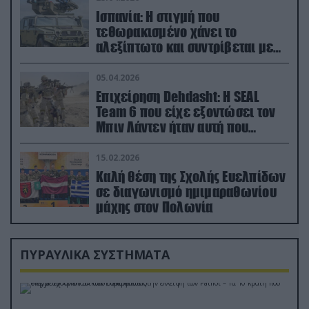
Ισπανία: Η στιγμή που
τεθωρακισμένο χάνει το
αλεξίπτωτο και συντρίβεται με
ορμή στο έδαφος (βίντεο)
05.04.2026
Επιχείρηση Dehdasht: Η SEAL
Team 6 που είχε εξοντώσει τον
Μπιν Λάντεν ήταν αυτή που
διέσωσε τον πιλότο του F-15
15.02.2026
Καλή θέση της Σχολής Ευελπίδων
σε διαγωνισμό ημιμαραθωνίου
μάχης στον Πολωνία
ΠΥΡΑΥΛΙΚΑ ΣΥΣΤΗΜΑΤΑ