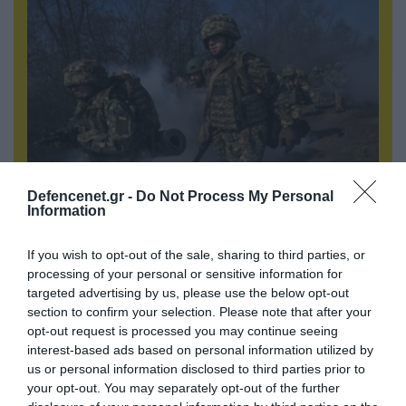
Defencenet.gr -
Do Not Process My Personal
Information
07.08.2026 | 19:02
Απετράπη το εγχείρημα Ουκρανών για
If you wish to opt-out of the sale, sharing to third parties, or
αντεπίθεση στο Κολομίγτσι: Δείτε το πριν & το
processing of your personal or sensitive information for
μετά της προσπάθειάς τους (βίντεο)
targeted advertising by us, please use the below opt-out
section to confirm your selection. Please note that after your
opt-out request is processed you may continue seeing
interest-based ads based on personal information utilized by
us or personal information disclosed to third parties prior to
your opt-out. You may separately opt-out of the further