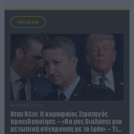
FOCUS ON
08.08.2026 | 11:02
Νταν Κέιν: Ο κορυφαίος Στρατηγός
προειδοποίησε – «Θα μας διαλύσει μια
μετωπική σύγκρουση με το Ιράν» – Τι