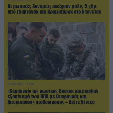
Οι ρωσικές δυνάμεις απέχουν μόλις 5 χλμ.
από Σλαβιάνσκ και Κραματόρσκ στο Ντονέτσκ
07.08.2026 | 18:02
«Κεραυνοί» της ρωσικής Βοστόκ κατέκαψαν
εξοπλισμό των ΗΠΑ με Ουκρανούς και
Αμερικανούς μισθοφόρους – Δείτε βίντεο