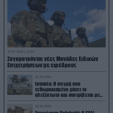
29.07.2026 | 22:02
Συγκροτούνται νέες Μονάδες Ειδικών
Επιχειρήσεων με εφέδρους
23.04.2026
Ισπανία: Η στιγμή που
τεθωρακισμένο χάνει το
αλεξίπτωτο και συντρίβεται με
ορμή στο έδαφος (βίντεο)
05.04.2026
Επιχείρηση Dehdasht: Η SEAL