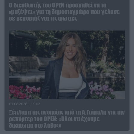
O διευθυντής του OPEN προσπαθεί να τα
«μαζέψει» για τη δημοσιογράφο που γέλασε
σε ρεπορτάζ για τις φωτιές
03.08.2026 | 19:02
Ξέπλυμα της ανοησίας από τη Α.Γιάμαλη για την
ρεπόρτερ του ΟΡΕΝ: «Όλοι να έχουμε
δικαίωμα στο λάθος»