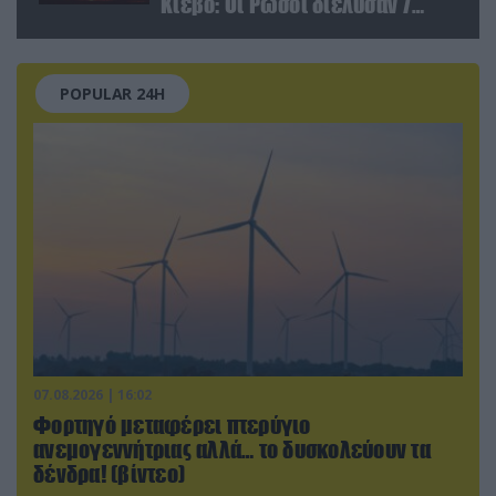
Κίεβο: Οι Ρώσοι διέλυσαν 7
εγκαταστάσεις του ουκρανικού
κολοσσού!
POPULAR 24H
07.08.2026 | 16:02
Φορτηγό μεταφέρει πτερύγιο
ανεμογεννήτριας αλλά… το δυσκολεύουν τα
δένδρα! (βίντεο)