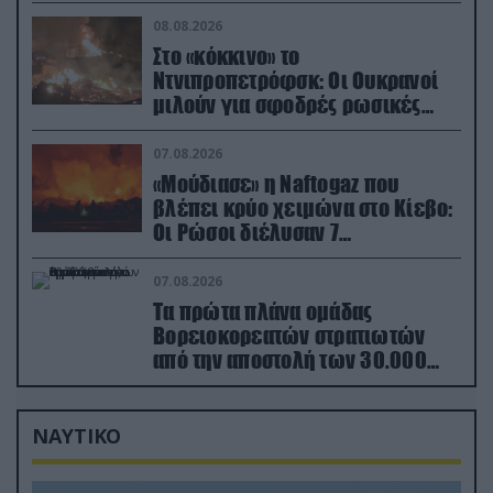
εκρήξεις
08.08.2026
Στο «κόκκινο» το
Ντνιπροπετρόφσκ: Οι Ουκρανοί
μιλούν για σφοδρές ρωσικές
επιθέσεις σε όλη την επικράτεια
07.08.2026
«Μούδιασε» η Naftogaz που
βλέπει κρύο χειμώνα στο Κίεβο:
Οι Ρώσοι διέλυσαν 7
εγκαταστάσεις του ουκρανικού
κολοσσού!
07.08.2026
Τα πρώτα πλάνα ομάδας
Βορειοκορεατών στρατιωτών
από την αποστολή των 30.000
που έφτασαν στη Ρωσία (βίντεο)
ΝΑΥΤΙΚΟ