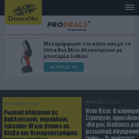
Μεταμόρφωσε τον κήπο σου με το
ικό
Ultra Box Μίνι Αλυσοπρίονο με
μπαταρία λιθίου
ΑΓΟΡΑΣΕ ΤΟ
08.08.2026 | 11:02
08.08.2026 | 11:02
Νταν Κέιν: Ο κορυφα
Ρωσικά πλήγματα με
Στρατηγός προειδοπ
βαλλιστικούς πυραύλους
«Θα μας διαλύσει μι
Iskander-M και drones σε
μετωπική σύγκρουση
Κίεβο και Ντνιπροπετρόφσκ:
Ιράν» – Τι πρότεινε