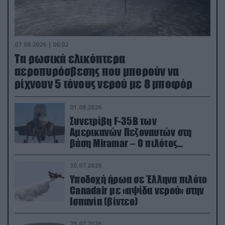
07.08.2026 | 00:02
Τα ρωσικά ελικόπτερα
αεροπυρόσβεσης που μπορούν να
ρίχνουν 5 τόνους νερού με 8 μποφόρ
01.08.2026
Συνετρίβη F-35B των
Αμερικανών Πεζοναυτών στη
βάση Miramar – Ο πιλότος
εκτινάχθηκε εγκαίρως
30.07.2026
Υποδοχή ήρωα σε Έλληνα πιλότο
Canadair με «αψίδα νερού» στην
Ισπανία (βίντεο)
29.07.2026