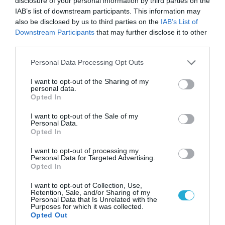
disclosure of your personal information by third parties on the
IAB’s list of downstream participants. This information may
also be disclosed by us to third parties on the
IAB’s List of
Downstream Participants
that may further disclose it to other
third parties.
Please note that this website/app uses one or more Google
Personal Data Processing Opt Outs
services and may gather and store information including but
07.08.2026 | 20:02
not limited to your visit or usage behaviour. You may click to
I want to opt-out of the Sharing of my
Ο Γιάννης Αλαφούζος «τέλειωσε» τον
personal data.
grant or deny consent to Google and its third-party tags to
Opted In
Κωνσταντίνο Ζούλα από τον ΣΚΑΪ – Ο λόγος της
use your data for below specified purposes in below Google
απομάκρυνσής του
consent section.
I want to opt-out of the Sale of my
Personal Data.
Opted In
I want to opt-out of processing my
ΠΟΛΙΤΙΚΗ
Personal Data for Targeted Advertising.
Opted In
I want to opt-out of Collection, Use,
Retention, Sale, and/or Sharing of my
Personal Data that Is Unrelated with the
Purposes for which it was collected.
Opted Out