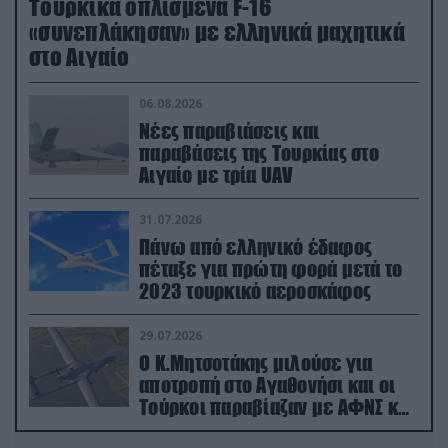
Τουρκικά οπλισμένα F-16
«συνεπλάκησαν» με ελληνικά μαχητικά
στο Αιγαίο
06.08.2026
Νέες παραβιάσεις και
παραβάσεις της Τουρκίας στο
Αιγαίο με τρία UAV
31.07.2026
Πάνω από ελληνικό έδαφος
πέταξε για πρώτη φορά μετά το
2023 τουρκικό αεροσκάφος
29.07.2026
Ο Κ.Μητσοτάκης μιλούσε για
αποτροπή στο Αγαθονήσι και οι
Τούρκοι παραβίαζαν με ΑΦΝΣ και
drone