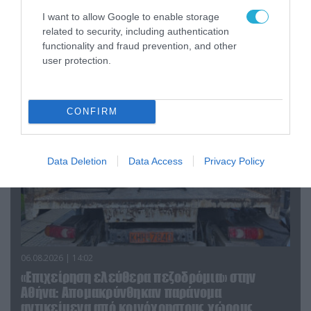
07.08.2026 | 20:02
I want to allow Google to enable storage
Ο Γιάννης Αλαφούζος «τέλειωσε» τον
related to security, including authentication
Κωνσταντίνο Ζούλα από τον ΣΚΑΪ – Ο λόγος της
functionality and fraud prevention, and other
απομάκρυνσής του
user protection.
CONFIRM
Data Deletion
Data Access
Privacy Policy
06.08.2026 | 14:02
«Επιχείρηση ελεύθερα πεζοδρόμια» στην
Αθήνα: Απομακρύνθηκαν παράνομα
αντικείμενα από κοινόχρηστους χώρους