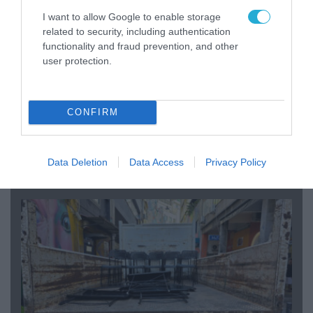
I want to allow Google to enable storage
related to security, including authentication
functionality and fraud prevention, and other
user protection.
CONFIRM
07.08.2026 | 20:02
Ο Γιάννης Αλαφούζος «τέλειωσε» τον
Κωνσταντίνο Ζούλα από τον ΣΚΑΪ – Ο λόγος της
Data Deletion
Data Access
Privacy Policy
απομάκρυνσής του