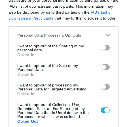
Ρωσικό Su-34 προκάλεσε τον όλεθρο σε
disclosure of your personal information by third parties on the
κτίριο με Ουκρανούς στη Ζαπορίζια – Δείτε
IAB’s list of downstream participants. This information may
βίντεο
also be disclosed by us to third parties on the
IAB’s List of
Downstream Participants
that may further disclose it to other
third parties.
Please note that this website/app uses one or more Google
ΠΟΛΙΤΙΚΗ
Personal Data Processing Opt Outs
services and may gather and store information including but
not limited to your visit or usage behaviour. You may click to
I want to opt-out of the Sharing of my
personal data.
grant or deny consent to Google and its third-party tags to
Opted In
use your data for below specified purposes in below Google
consent section.
I want to opt-out of the Sale of my
Personal Data.
Opted In
I want to opt-out of processing my
Personal Data for Targeted Advertising.
Opted In
I want to opt-out of Collection, Use,
Retention, Sale, and/or Sharing of my
09.08.2026 | 17:02
Personal Data that Is Unrelated with the
Purposes for which it was collected.
ΣΥΡΙΖΑ για υποκλοπές: «Το (παρα)κράτος της ΝΔ
Opted Out
έχει συνέχεια και συνέπεια»