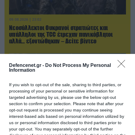
09.08.2026 | 23:02
Νεοσύλλεκτοι Ουκρανοί στρατιώτες και
υπάλληλοι της TCC έτρεχαν πανικόβλητοι
αλλά… εξοντώθηκαν – Δείτε βίντεο
Defencenet.gr -
Do Not Process My Personal
Information
If you wish to opt-out of the sale, sharing to third parties, or
processing of your personal or sensitive information for
targeted advertising by us, please use the below opt-out
section to confirm your selection. Please note that after your
opt-out request is processed you may continue seeing
interest-based ads based on personal information utilized by
us or personal information disclosed to third parties prior to
09.08.2026 | 19:02
your opt-out. You may separately opt-out of the further