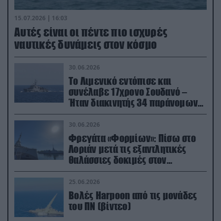
15.07.2026 | 16:03
Aυτές είναι οι πέντε πιο ισχυρές
ναυτικές δυνάμεις στον κόσμο
30.06.2026
Το Λιμενικό εντόπισε και
συνέλαβε 17χρονο Σουδανό –
Ήταν διακινητής 34 παράνομων
μεταναστών
30.06.2026
Φρεγάτα «Φορμίων»: Πίσω στο
Λοριάν μετά τις εξαντλητικές
θαλάσσιες δοκιμές στον
απαιτητικό Βισκαϊκό
25.06.2026
Βολές Harpoon από τις μονάδες
του ΠΝ (βίντεο)