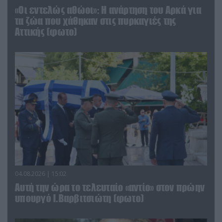
«Οι εντελώς αθώοι»: Η ανάρτηση του Αρκά για
τα ζώα που χάθηκαν στις πυρκαγιές της
Αττικής (φωτο)
04.08.2026 | 15:02
Αυτή την ώρα το τελευταίο «αντίο» στον πρώην
υπουργό Ι.Βαρβιτσιώτη (φωτο)