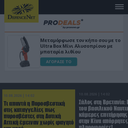
Μεταμόρφωσε τον κήπο σου με το
ικό
Ultra Box Μίνι Αλυσοπρίονο με
μπαταρία λιθίου
ΑΓΟΡΑΣΕ ΤΟ
10.08.2026 | 14:02
10.08.2026 | 14:02
Σάλος στη Βρετανία:
Τι απαντά η Πυροσβεστική
του βασιλικού Ναυτι
στις καταγγελίες πως
κάμερες επιτήρησης
πυροσβέστες στη Δυτική
στην Κίνα απόρρητες
Αττική έμειναν χωρίς φαγητό
πληροφορίες!