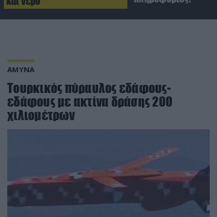
και νερό
ΑΜΥΝΑ
Τουρκικός πύραυλος εδάφους-
εδάφους με ακτίνα δράσης 200
χιλιομέτρων