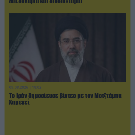
δισ.δολάρια και διόδια» (upd)
09.08.2026 | 18:02
Το Ιράν δημοσίευσε βίντεο με τον Μοτζτάμπα
Χαμενεΐ