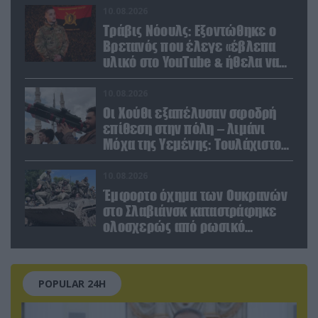
κατοίκων και περαστικών
10.08.2026
Τράβις Νόουλς: Εξοντώθηκε ο
Βρετανός που έλεγε «έβλεπα
υλικό στο YouTube & ήθελα να
καθαρίσω τους Ρώσους»
(βίντεο)
10.08.2026
Οι Χούθι εξαπέλυσαν σφοδρή
επίθεση στην πόλη – λιμάνι
Μόχα της Υεμένης: Toυλάχιστον
επτά νεκροί (βίντεο)
10.08.2026
Έμφορτο όχημα των Ουκρανών
στο Σλαβιάνσκ καταστράφηκε
ολοσχερώς από ρωσικό
μαχητικό μέσα στην πόλη!
(βίντεο)
POPULAR 24H