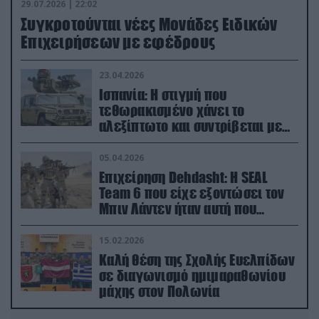
29.07.2026 | 22:02
Συγκροτούνται νέες Μονάδες Ειδικών
Επιχειρήσεων με εφέδρους
23.04.2026
Ισπανία: Η στιγμή που
τεθωρακισμένο χάνει το
αλεξίπτωτο και συντρίβεται με
ορμή στο έδαφος (βίντεο)
05.04.2026
Επιχείρηση Dehdasht: Η SEAL
Team 6 που είχε εξοντώσει τον
Μπιν Λάντεν ήταν αυτή που
διέσωσε τον πιλότο του F-15
15.02.2026
Καλή θέση της Σχολής Ευελπίδων
σε διαγωνισμό ημιμαραθωνίου
μάχης στον Πολωνία