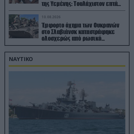
της Υεμένης: Toυλάχιστον επτά
νεκροί (βίντεο)
10.08.2026
Έμφορτο όχημα των Ουκρανών
στο Σλαβιάνσκ καταστράφηκε
ολοσχερώς από ρωσικό
μαχητικό μέσα στην πόλη!
(βίντεο)
ΝΑΥΤΙΚΟ