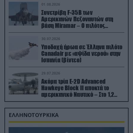
01.08.2026
Συνετρίβη F-35B των
Αμερικανών Πεζοναυτών στη
βάση Miramar – Ο πιλότος
εκτινάχθηκε εγκαίρως
30.07.2026
Υποδοχή ήρωα σε Έλληνα πιλότο
Canadair με «αψίδα νερού» στην
Ισπανία (βίντεο)
29.07.2026
Ακόμα τρία E-2D Advanced
Hawkeye Block II αποκτά το
αμερικανικό Ναυτικό – Στο 1,2
δισ.δολάρια το κόστος
ΕΛΛΗΝΟΤΟΥΡΚΙΚΑ