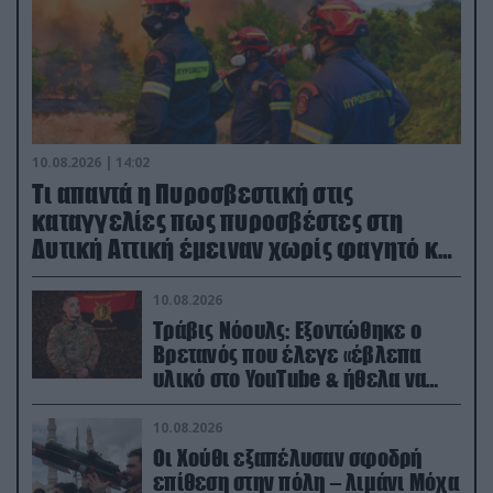
10.08.2026 | 14:02
Τι απαντά η Πυροσβεστική στις
καταγγελίες πως πυροσβέστες στη
Δυτική Αττική έμειναν χωρίς φαγητό και
νερό
10.08.2026
Τράβις Νόουλς: Εξοντώθηκε ο
Βρετανός που έλεγε «έβλεπα
υλικό στο YouTube & ήθελα να
καθαρίσω τους Ρώσους» (βίντεο)
10.08.2026
Οι Χούθι εξαπέλυσαν σφοδρή
επίθεση στην πόλη – λιμάνι Μόχα