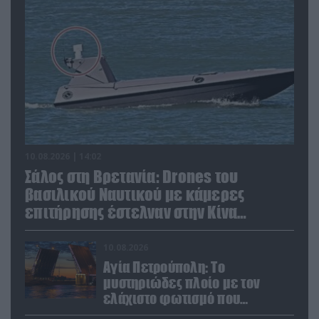
10.08.2026 | 14:02
Σάλος στη Βρετανία: Drones του
βασιλικού Ναυτικού με κάμερες
επιτήρησης έστελναν στην Κίνα
απόρρητες πληροφορίες!
10.08.2026
Αγία Πετρούπολη: Το
μυστηριώδες πλοίο με τον
ελάχιστο φωτισμό που
προκάλεσε την περιέργεια