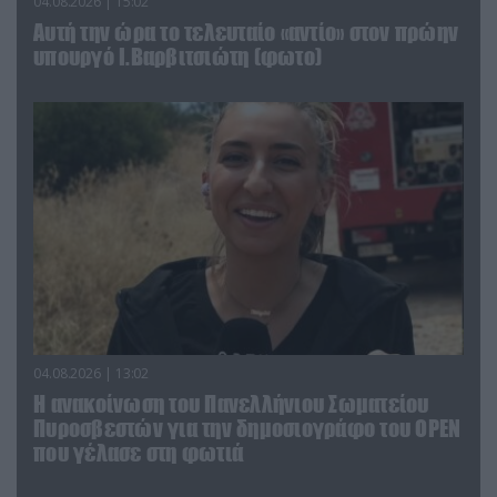
04.08.2026 | 15:02
Αυτή την ώρα το τελευταίο «αντίο» στον πρώην
υπουργό Ι.Βαρβιτσιώτη (φωτο)
04.08.2026 | 13:02
Η ανακοίνωση του Πανελλήνιου Σωματείου
Πυροσβεστών για την δημοσιογράφο του OPEN
που γέλασε στη φωτιά