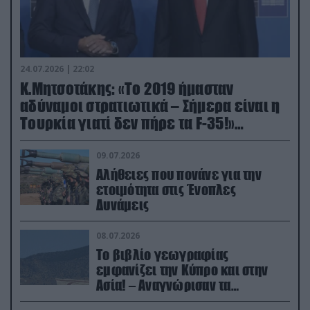
24.07.2026 | 22:02
Κ.Μητσοτάκης: «Το 2019 ήμασταν
αδύναμοι στρατιωτικά – Σήμερα είναι η
Τουρκία γιατί δεν πήρε τα F-35!»
(βίντεο)
09.07.2026
Αλήθειες που πονάνε για την
ετοιμότητα στις Ένοπλες
Δυνάμεις
08.07.2026
Το βιβλίο γεωγραφίας
εμφανίζει την Κύπρο και στην
Ασία! – Αναγνώρισαν τα
κατεχόμενα; (φωτο)