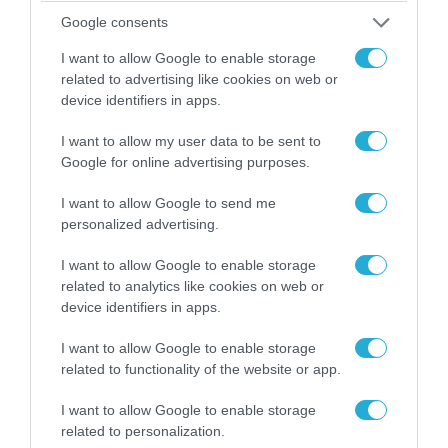
Google consents
08.08.2026 | 18:02
I want to allow Google to enable storage
Βάσει της τριμερούς συμφωνίας Τουρκίας,
related to advertising like cookies on web or
Σ.Αραβίας & Πακιστάν θα πολεμήσουν Ριάντ και
device identifiers in apps.
Ισλαμαμπάντ κατά της Ελλάδας!
I want to allow my user data to be sent to
Google for online advertising purposes.
I want to allow Google to send me
personalized advertising.
I want to allow Google to enable storage
related to analytics like cookies on web or
device identifiers in apps.
I want to allow Google to enable storage
related to functionality of the website or app.
07.08.2026 | 19:02
I want to allow Google to enable storage
related to personalization.
Απετράπη το εγχείρημα Ουκρανών για