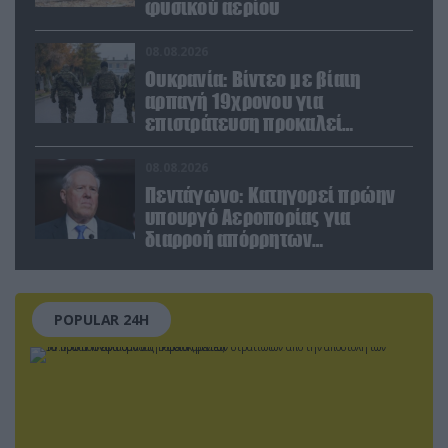
φυσικού αερίου
08.08.2026
Ουκρανία: Βίντεο με βίαιη
αρπαγή 19χρονου για
επιστράτευση προκαλεί
αντιδράσεις
08.08.2026
Πεντάγωνο: Κατηγορεί πρώην
υπουργό Αεροπορίας για
διαρροή απόρρητων
πληροφοριών
POPULAR 24H