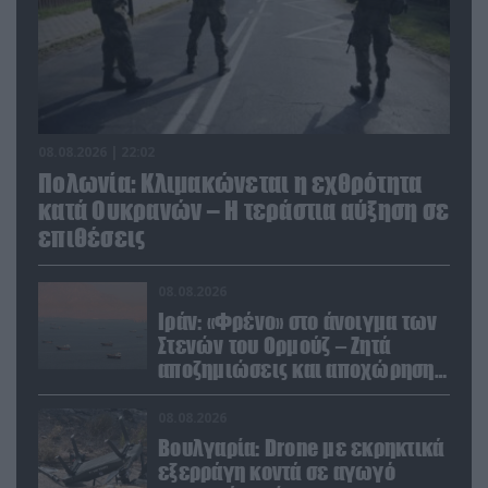
08.08.2026 | 22:02
Πολωνία: Κλιμακώνεται η εχθρότητα
κατά Ουκρανών – Η τεράστια αύξηση σε
επιθέσεις
08.08.2026
Ιράν: «Φρένο» στο άνοιγμα των
Στενών του Ορμούζ – Ζητά
αποζημιώσεις και αποχώρηση
των ΗΠΑ
08.08.2026
Βουλγαρία: Drone με εκρηκτικά
εξερράγη κοντά σε αγωγό