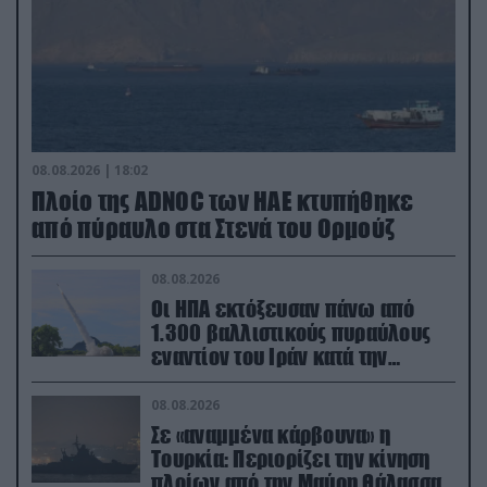
08.08.2026 | 18:02
Πλοίο της ADNOC των ΗΑΕ κτυπήθηκε
από πύραυλο στα Στενά του Ορμούζ
08.08.2026
Οι ΗΠΑ εκτόξευσαν πάνω από
1.300 βαλλιστικούς πυραύλους
εναντίον του Ιράν κατά την
διάρκεια του πολέμου
08.08.2026
Σε «αναμμένα κάρβουνα» η
Τουρκία: Περιορίζει την κίνηση
πλοίων από την Μαύρη Θάλασσα