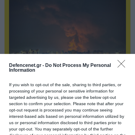
Defencenet.gr -
Do Not Process My Personal
08.08.2026 | 14:02
Information
«Φώτισε» το Κίεβο μετά από χτύπημα με
υπερηχητικό 3M22 Zircon: Σοκαρισμένος
If you wish to opt-out of the sale, sharing to third parties, or
Ουκρανός κατέγραψε τη στιγμή (βίντεο)
processing of your personal or sensitive information for
targeted advertising by us, please use the below opt-out
section to confirm your selection. Please note that after your
opt-out request is processed you may continue seeing
interest-based ads based on personal information utilized by
us or personal information disclosed to third parties prior to
your opt-out. You may separately opt-out of the further