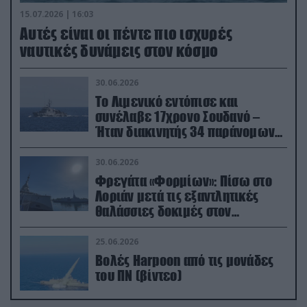
15.07.2026 | 16:03
Aυτές είναι οι πέντε πιο ισχυρές
ναυτικές δυνάμεις στον κόσμο
30.06.2026
Το Λιμενικό εντόπισε και
συνέλαβε 17χρονο Σουδανό –
Ήταν διακινητής 34 παράνομων
μεταναστών
30.06.2026
Φρεγάτα «Φορμίων»: Πίσω στο
Λοριάν μετά τις εξαντλητικές
θαλάσσιες δοκιμές στον
απαιτητικό Βισκαϊκό
25.06.2026
Βολές Harpoon από τις μονάδες
του ΠΝ (βίντεο)