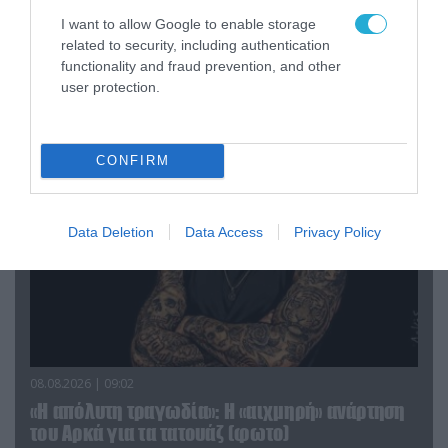
αντεπίθεση στο Κολομίγτσι: Δείτε το πριν & το
I want to allow Google to enable storage
μετά της προσπάθειάς τους (βίντεο)
related to security, including authentication
functionality and fraud prevention, and other
user protection.
ΠΟΛΙΤΙΚΗ
CONFIRM
Data Deletion
Data Access
Privacy Policy
08.08.2026 | 09:02
«Η απόλυτη τραγωδία»: Η «αιχμηρή» ανάρτηση
του Αρκά για τα τατουάζ (φωτο)