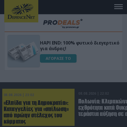
Μεταμόρφωσε τον κήπο σου με το
ικό
Ultra Box Μίνι Αλυσοπρίονο με
μπαταρία λιθίου
ΑΓΟΡΑΣΕ ΤΟ
08.08.2026 | 22:02
08.08.2026 | 23:02
Πολωνία: Κλιμακώνε
«Ελπίδα για τη Δημοκρατία»:
εχθρότητα κατά Ουκ
Καταγγελίες για «σπίλωση»
τεράστια αύξηση σε 
από πρώην στέλεχος του
κόμματος