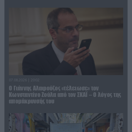
07.08.2026 | 20:02
Ο Γιάννης Αλαφούζος «τέλειωσε» τον
Κωνσταντίνο Ζούλα από τον ΣΚΑΪ – Ο λόγος της
απομάκρυνσής του