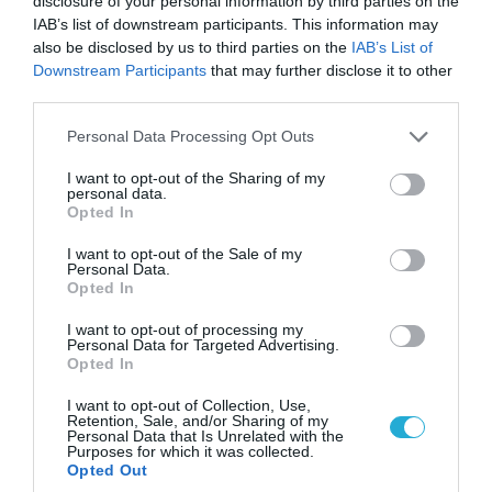
disclosure of your personal information by third parties on the
IAB’s list of downstream participants. This information may
also be disclosed by us to third parties on the
IAB’s List of
Downstream Participants
that may further disclose it to other
third parties.
Please note that this website/app uses one or more Google
Personal Data Processing Opt Outs
services and may gather and store information including but
07.08.2026 | 20:02
not limited to your visit or usage behaviour. You may click to
I want to opt-out of the Sharing of my
Ο Γιάννης Αλαφούζος «τέλειωσε» τον
personal data.
grant or deny consent to Google and its third-party tags to
Κωνσταντίνο Ζούλα από τον ΣΚΑΪ – Ο λόγος της
Opted In
use your data for below specified purposes in below Google
απομάκρυνσής του
consent section.
I want to opt-out of the Sale of my
Personal Data.
Opted In
I want to opt-out of processing my
Personal Data for Targeted Advertising.
Opted In
I want to opt-out of Collection, Use,
Retention, Sale, and/or Sharing of my
Personal Data that Is Unrelated with the
Purposes for which it was collected.
Opted Out