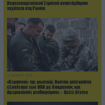
βορειοκορεατικού Στρατού αναπτύχθηκαν
ταχύτατα στη Ρωσία
07.08.2026 | 18:02
«Κεραυνοί» της ρωσικής Βοστόκ κατέκαψαν
εξοπλισμό των ΗΠΑ με Ουκρανούς και
Αμερικανούς μισθοφόρους – Δείτε βίντεο