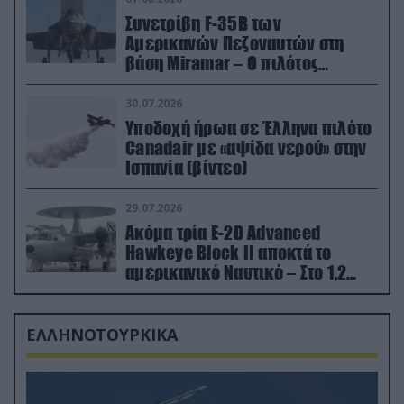
Συνετρίβη F-35B των
Αμερικανών Πεζοναυτών στη
βάση Miramar – Ο πιλότος
εκτινάχθηκε εγκαίρως
30.07.2026
Υποδοχή ήρωα σε Έλληνα πιλότο
Canadair με «αψίδα νερού» στην
Ισπανία (βίντεο)
29.07.2026
Ακόμα τρία E-2D Advanced
Hawkeye Block II αποκτά το
αμερικανικό Ναυτικό – Στο 1,2
δισ.δολάρια το κόστος
ΕΛΛΗΝΟΤΟΥΡΚΙΚΑ