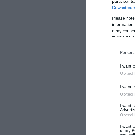
participants
Downstream 
Please note
information 
deny consent
in below Go
Persona
I want t
Opted 
I want t
Opted 
I want 
Advertis
Opted 
I want t
of my P
was col