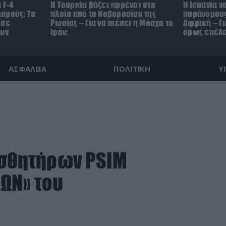
 F-4
Η Τουρκία βάζει «φρένο» στα
Η Ισπανία ν
σμούς: Τα
πλοία από το Νοβοροσίσκ της
παράνομους
 σε
Ρωσίας – Για να πιέσει η Μόσχα το
Αφρική – Γι
ουν
Ιράν;
όμως επέλε
ΑΣΦΑΛΕΙΑ
ΠΟΛΙΤΙΚΗ
Υ
ισθητήρων PSIM
ΜΩΝ» του