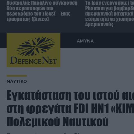
Αυστραλία: Παραλίγο σύγκρουση
Το Ιράν ενεργοποιεί τα
δύο αεροσκαφών στο
Phantom για βομβαρδι
αεροδρόμιο του Σίδνεϊ – Ένας
αμερικανικά μαχητικά
τραυματίας (βίντεο)
ετοιμότητα να χτυπήσ
Αμερικανούς
ΑΜΥΝΑ
ΝΑΥΤΙΚΟ
Εγκατάσταση του ιστού α
στη φρεγάτα FDI HN1 «ΚΙ
Πολεμικού Ναυτικού