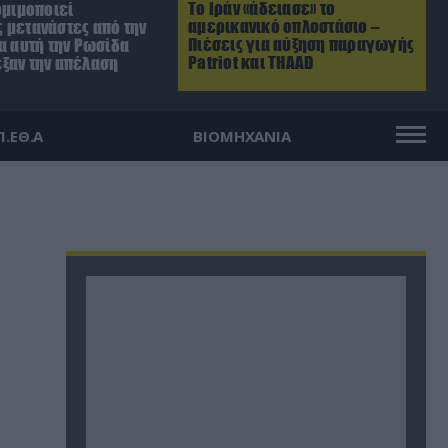
Το Ιράν «άδειασε» το
ομιμοποιεί
αμερικανικό οπλοστάσιο –
 μετανάστες από την
Πιέσεις για αύξηση παραγωγής
α αυτή την Ρωσίδα
Patriot και THAAD
ξαν την απέλαση
Π.ΕΘ.Α
ΒΙΟΜΗΧΑΝΙΑ