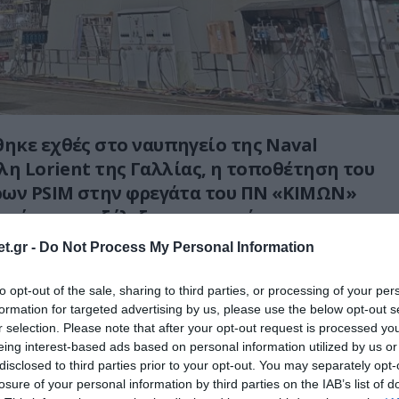
ηκε εχθές στο ναυπηγείο της Naval
λη Lorient της Γαλλίας, η τοποθέτηση του
ρων
PSIM
στην φρεγάτα του ΠΝ «ΚΙΜΩΝ»
μείο στην εξέλιξη της ναυπήγησης
.
t.gr -
Do Not Process My Personal Information
χεία που αποδεσμεύει η εταιρία, το PSIM
 και βάρους 150 τόνων έχει εγκατεστημένες
to opt-out of the sale, sharing to third parties, or processing of your per
ίες προκειμένου να συλλέγει μια σειρά
formation for targeted advertising by us, please use the below opt-out s
 τα επεξεργάζεται.
r selection. Please note that after your opt-out request is processed y
eing interest-based ads based on personal information utilized by us or
disclosed to third parties prior to your opt-out. You may separately opt-
losure of your personal information by third parties on the IAB’s list of