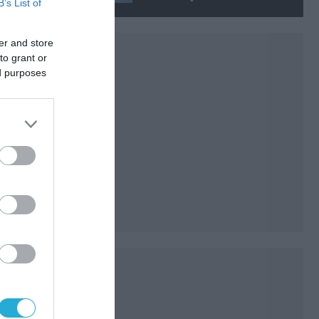
B’s List of
Τζανέιρο (βίντεο)
er and store
to grant or
ed purposes