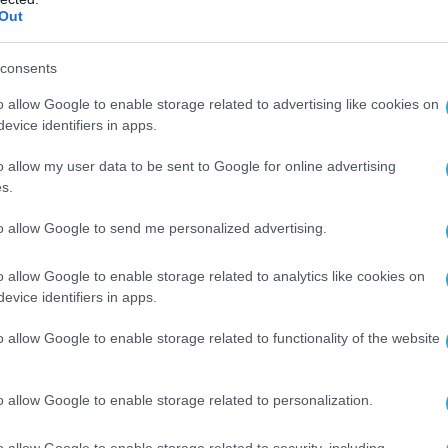
Out
consents
o allow Google to enable storage related to advertising like cookies on
evice identifiers in apps.
να στο PSIM βρίσκονται τα ακόλουθα
o allow my user data to be sent to Google for online advertising
ισθητήρες:
s.
μα Μάχης
to allow Google to send me personalized advertising.
νατότητες υπολογισμών, κέντρο δεδομένων,
o allow Google to enable storage related to analytics like cookies on
πλών λειτουργιών για τη διεξαγωγή όλων
evice identifiers in apps.
εμικών επιχειρήσεων .
o allow Google to enable storage related to functionality of the website
ά 4 σταθερών πάνελ ψηφιακό σύστημα
λιων ή εχθρικών δυνάμεων
o allow Google to enable storage related to personalization.
RS: Πανοραμική οπτική επιτήρηση και
o allow Google to enable storage related to security, including