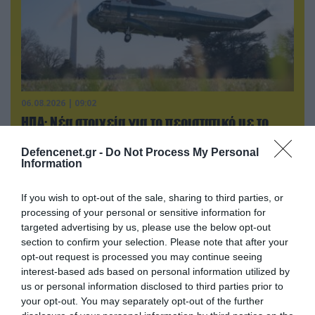
06.08.2026 | 09:02
ΗΠΑ: Nέα στοιχεία για το περιστατικό με το
προεδρικό ελικόπτερο Marine One – Βρέθηκε
δίπλα σε επιβατικό αεροσκάφος
Defencenet.gr -
Do Not Process My Personal
Information
If you wish to opt-out of the sale, sharing to third parties, or
ΠΟΛΙΤΙΚΗ
processing of your personal or sensitive information for
targeted advertising by us, please use the below opt-out
section to confirm your selection. Please note that after your
opt-out request is processed you may continue seeing
interest-based ads based on personal information utilized by
us or personal information disclosed to third parties prior to
your opt-out. You may separately opt-out of the further