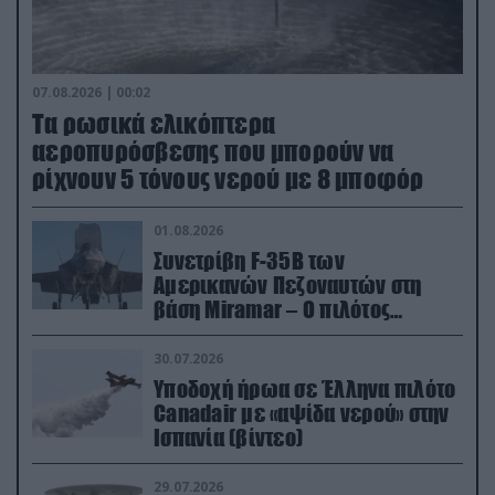
07.08.2026 | 00:02
Τα ρωσικά ελικόπτερα
αεροπυρόσβεσης που μπορούν να
ρίχνουν 5 τόνους νερού με 8 μποφόρ
01.08.2026
Συνετρίβη F-35B των
Αμερικανών Πεζοναυτών στη
βάση Miramar – Ο πιλότος
εκτινάχθηκε εγκαίρως
30.07.2026
Υποδοχή ήρωα σε Έλληνα πιλότο
Canadair με «αψίδα νερού» στην
Ισπανία (βίντεο)
29.07.2026