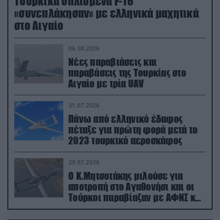
Τουρκικά οπλισμένα F-16
«συνεπλάκησαν» με ελληνικά μαχητικά
στο Αιγαίο
06.08.2026
Νέες παραβιάσεις και
παραβάσεις της Τουρκίας στο
Αιγαίο με τρία UAV
31.07.2026
Πάνω από ελληνικό έδαφος
πέταξε για πρώτη φορά μετά το
2023 τουρκικό αεροσκάφος
29.07.2026
Ο Κ.Μητσοτάκης μιλούσε για
αποτροπή στο Αγαθονήσι και οι
Τούρκοι παραβίαζαν με ΑΦΝΣ και
drone