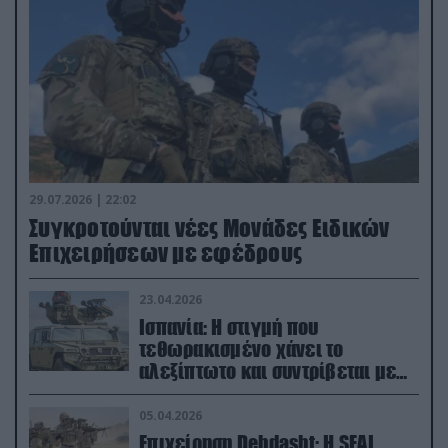
29.07.2026 | 22:02
Συγκροτούνται νέες Μονάδες Ειδικών
Επιχειρήσεων με εφέδρους
23.04.2026
Ισπανία: Η στιγμή που
τεθωρακισμένο χάνει το
αλεξίπτωτο και συντρίβεται με
ορμή στο έδαφος (βίντεο)
05.04.2026
Επιχείρηση Dehdasht: Η SEAL