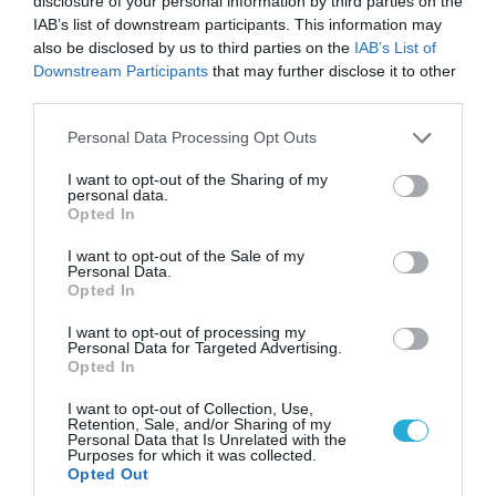
disclosure of your personal information by third parties on the
IAB’s list of downstream participants. This information may
also be disclosed by us to third parties on the
IAB’s List of
Downstream Participants
that may further disclose it to other
third parties.
Please note that this website/app uses one or more Google
06.08.2026 | 14:02
Personal Data Processing Opt Outs
services and may gather and store information including but
«Επιχείρηση ελεύθερα πεζοδρόμια» στην
not limited to your visit or usage behaviour. You may click to
I want to opt-out of the Sharing of my
Αθήνα: Απομακρύνθηκαν παράνομα
personal data.
grant or deny consent to Google and its third-party tags to
αντικείμενα από κοινόχρηστους χώρους
Opted In
use your data for below specified purposes in below Google
consent section.
I want to opt-out of the Sale of my
Personal Data.
Opted In
I want to opt-out of processing my
Personal Data for Targeted Advertising.
Opted In
I want to opt-out of Collection, Use,
Retention, Sale, and/or Sharing of my
Personal Data that Is Unrelated with the
Purposes for which it was collected.
Opted Out