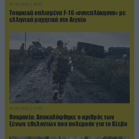
07.08.2026 | 00:02
Τουρκικά οπλισμένα F-16 «συνεπλάκησαν» με
ελληνικά μαχητικά στο Αιγαίο
06.08.2026 | 17:02
Ουκρανία: Αποκαλύφθηκε ο αριθμός των
ξένων εθελοντών που πολεμούν για το Κίεβο