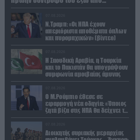
φαρμακείο (βίντεο)
07.08.2026
Ν.Τραμπ: «Οι ΗΠΑ έχουν
απεριόριστα αποθέματα όπλων
και πυρομαχικών» (βίντεο)
07.08.2026
Η Σαουδική Αραβία, η Τουρκία
και το Πακιστάν θα υπογράψουν
συμφωνία αμοιβαίας άμυνας
07.08.2026
Ο Μ.Ρούμπιο έθεσε σε
εφαρμογή νέα οδηγία: «Όποιος
ζητά βίζα στις ΗΠΑ θα δείχνει τα
social media – Τίποτα κρυφό»
07.08.2026
Διοικητής συριακής μεραρχίας
αναλαμβάνει Τούρκος – Άγκυρα: