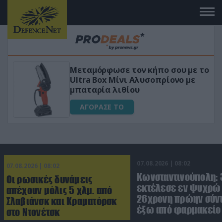
Μεταμόρφωσε τον κήπο σου με το
ικό
Ultra Box Μίνι Αλυσοπρίονο με
μπαταρία λιθίου
ΑΓΟΡΑΣΕ ΤΟ
07.08.2026 | 08:02
07.08.2026 | 08:02
Κωνσταντινούπολη:
Οι ρωσικές δυνάμεις
εκτέλεσε εν ψυχρώ 
απέχουν μόλις 5 χλμ. από
26χρονη πρώην σύν
Σλαβιάνσκ και Κραματόρσκ
έξω από φαρμακείο 
στο Ντονέτσκ