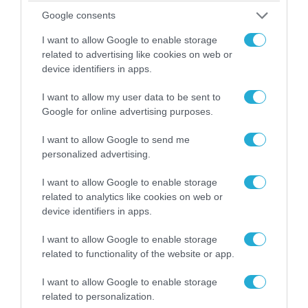
Google consents
06.08.2026 | 09:03
«Οι εντελώς αθώοι»: Η ανάρτηση του Αρκά για
I want to allow Google to enable storage
τα ζώα που χάθηκαν στις πυρκαγιές της
related to advertising like cookies on web or
Αττικής (φωτο)
device identifiers in apps.
I want to allow my user data to be sent to
Google for online advertising purposes.
I want to allow Google to send me
personalized advertising.
I want to allow Google to enable storage
related to analytics like cookies on web or
device identifiers in apps.
I want to allow Google to enable storage
related to functionality of the website or app.
04.08.2026 | 15:02
I want to allow Google to enable storage
Αυτή την ώρα το τελευταίο «αντίο» στον πρώην
related to personalization.
υπουργό Ι.Βαρβιτσιώτη (φωτο)