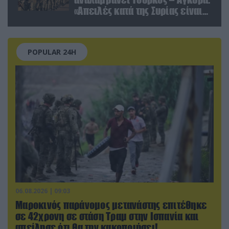
«Απειλές κατά της Συρίας είναι
σαν να απειλούν εμάς»
POPULAR 24H
06.08.2026 | 09:03
Μαροκινός παράνομος μετανάστης επιτέθηκε
σε 42χρονη σε στάση Τραμ στην Ισπανία και
απείλησε ότι θα την κακοποιήσει!