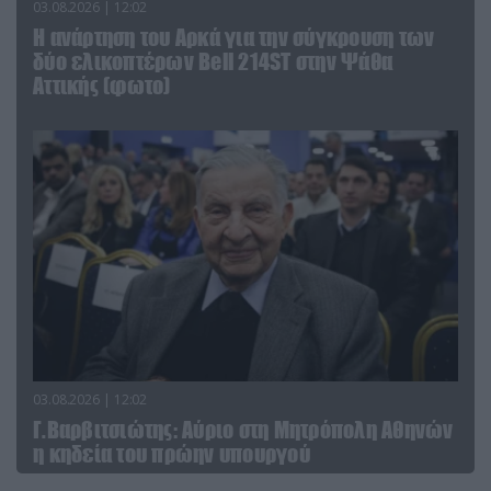
03.08.2026 | 12:02
Η ανάρτηση του Αρκά για την σύγκρουση των
δύο ελικοπτέρων Bell 214ST στην Ψάθα
Αττικής (φωτο)
03.08.2026 | 12:02
Γ.Βαρβιτσιώτης: Aύριο στη Μητρόπολη Αθηνών
η κηδεία του πρώην υπουργού