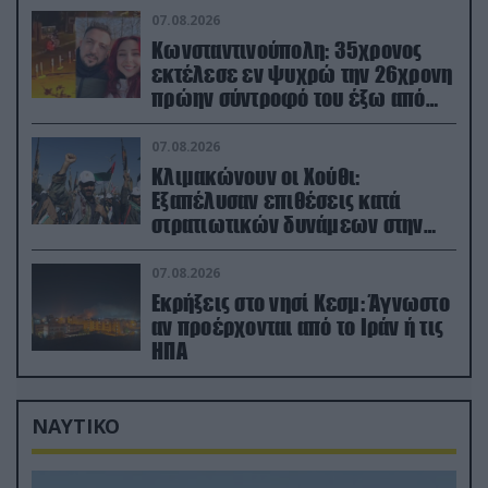
07.08.2026
Κωνσταντινούπολη: 35χρονος
εκτέλεσε εν ψυχρώ την 26χρονη
πρώην σύντροφό του έξω από
φαρμακείο (βίντεο)
07.08.2026
Κλιμακώνουν οι Χούθι:
Eξαπέλυσαν επιθέσεις κατά
στρατιωτικών δυνάμεων στην
Υεμένη – Πλήγματα & στη
Σαουδική Αραβία!
07.08.2026
Εκρήξεις στο νησί Κεσμ: Άγνωστο
αν προέρχονται από το Ιράν ή τις
ΗΠΑ
ΝΑΥΤΙΚΟ