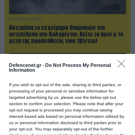
07.08.2026 | 19:02
Απετράπη το εγχείρημα Ουκρανών για
αντεπίθεση στο Κολομίγτσι: Δείτε το πριν & το
μετά της προσπάθειάς τους (βίντεο)
Defencenet.gr -
Do Not Process My Personal
Information
If you wish to opt-out of the sale, sharing to third parties, or
processing of your personal or sensitive information for
targeted advertising by us, please use the below opt-out
section to confirm your selection. Please note that after your
opt-out request is processed you may continue seeing
interest-based ads based on personal information utilized by
us or personal information disclosed to third parties prior to
08.08.2026 | 09:02
your opt-out. You may separately opt-out of the further