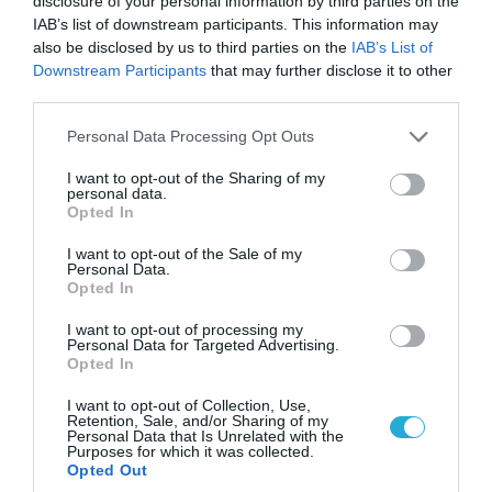
«Η απόλυτη τραγωδία»: Η «αιχμηρή» ανάρτηση
disclosure of your personal information by third parties on the
του Αρκά για τα τατουάζ (φωτο)
IAB’s list of downstream participants. This information may
also be disclosed by us to third parties on the
IAB’s List of
Downstream Participants
that may further disclose it to other
third parties.
ΠΟΛΙΤΙΚΗ
Please note that this website/app uses one or more Google
Personal Data Processing Opt Outs
services and may gather and store information including but
not limited to your visit or usage behaviour. You may click to
I want to opt-out of the Sharing of my
personal data.
grant or deny consent to Google and its third-party tags to
Opted In
use your data for below specified purposes in below Google
consent section.
I want to opt-out of the Sale of my
Personal Data.
Opted In
I want to opt-out of processing my
Personal Data for Targeted Advertising.
Opted In
I want to opt-out of Collection, Use,
08.08.2026 | 09:02
Retention, Sale, and/or Sharing of my
Personal Data that Is Unrelated with the
«Η απόλυτη τραγωδία»: Η «αιχμηρή» ανάρτηση
Purposes for which it was collected.
του Αρκά για τα τατουάζ (φωτο)
Opted Out