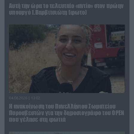
Αυτή την ώρα το τελευταίο «αντίο» στον πρώην
υπουργό Ι.Βαρβιτσιώτη (φωτο)
04.08.2026 | 13:02
Η ανακοίνωση του Πανελλήνιου Σωματείου
Πυροσβεστών για την δημοσιογράφο του OPEN
που γέλασε στη φωτιά