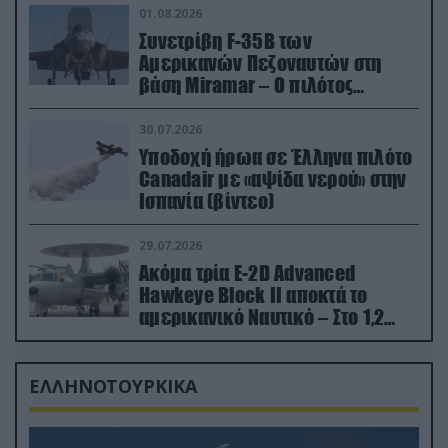
01.08.2026
Συνετρίβη F-35B των
Αμερικανών Πεζοναυτών στη
βάση Miramar – Ο πιλότος
εκτινάχθηκε εγκαίρως
30.07.2026
Υποδοχή ήρωα σε Έλληνα πιλότο
Canadair με «αψίδα νερού» στην
Ισπανία (βίντεο)
29.07.2026
Ακόμα τρία E-2D Advanced
Hawkeye Block II αποκτά το
αμερικανικό Ναυτικό – Στο 1,2
δισ.δολάρια το κόστος
ΕΛΛΗΝΟΤΟΥΡΚΙΚΑ