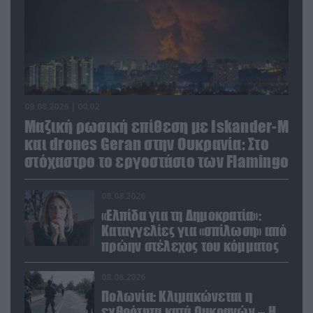
09.08.2026 | 00:02
Μαζική ρωσική επίθεση με Iskander-M
και drones Geran στην Ουκρανία: Στο
στόχαστρο το εργοστάσιο των Flamingo
08.08.2026
«Ελπίδα για τη Δημοκρατία»:
Καταγγελίες για «σπίλωση» από
πρώην στέλεχος του κόμματος
08.08.2026
Πολωνία: Κλιμακώνεται η
εχθρότητα κατά Ουκρανών – Η