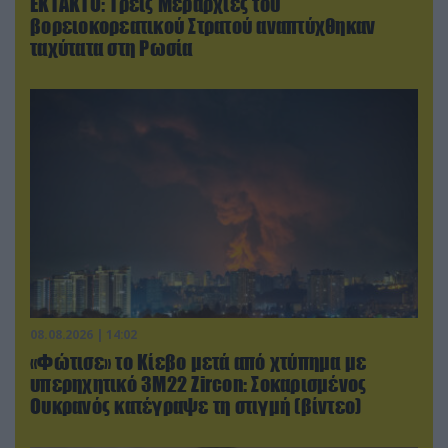
ΕΚΤΑΚΤΟ: Τρεις Μεραρχίες του
βορειοκορεατικού Στρατού αναπτύχθηκαν
ταχύτατα στη Ρωσία
08.08.2026 | 14:02
«Φώτισε» το Κίεβο μετά από χτύπημα με
υπερηχητικό 3M22 Zircon: Σοκαρισμένος
Ουκρανός κατέγραψε τη στιγμή (βίντεο)