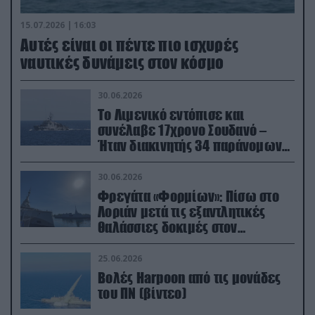
15.07.2026 | 16:03
Aυτές είναι οι πέντε πιο ισχυρές
ναυτικές δυνάμεις στον κόσμο
30.06.2026
Το Λιμενικό εντόπισε και
συνέλαβε 17χρονο Σουδανό –
Ήταν διακινητής 34 παράνομων
μεταναστών
30.06.2026
Φρεγάτα «Φορμίων»: Πίσω στο
Λοριάν μετά τις εξαντλητικές
θαλάσσιες δοκιμές στον
απαιτητικό Βισκαϊκό
25.06.2026
Βολές Harpoon από τις μονάδες
του ΠΝ (βίντεο)