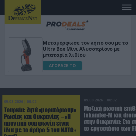
Μεταμόρφωσε τον κήπο σου με το
ικό
Ultra Box Μίνι Αλυσοπρίονο με
μπαταρία λιθίου
ΑΓΟΡΑΣΕ ΤΟ
09.08.2026 | 00:02
09.08.2026 | 00:02
Μαζική ρωσική επίθ
Τουρκία: Ζητά «μορατόριουμ»
Iskander-M και dron
Ρωσίας και Ουκρανίας – «Η
στην Ουκρανία: Στο 
αμυντική συμφωνία είναι
το εργοστάσιο των F
ίδια με το άρθρο 5 του ΝΑΤΟ»