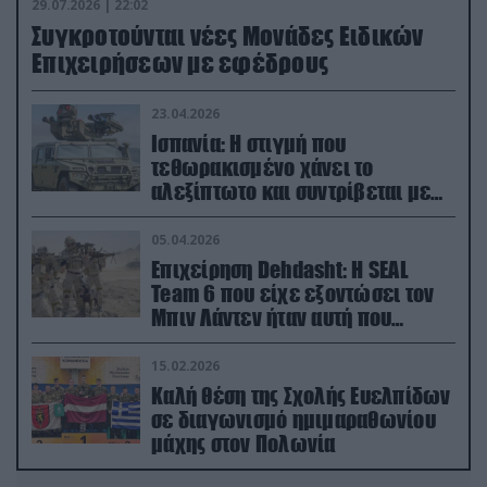
29.07.2026 | 22:02
Συγκροτούνται νέες Μονάδες Ειδικών
Επιχειρήσεων με εφέδρους
23.04.2026
Ισπανία: Η στιγμή που
τεθωρακισμένο χάνει το
αλεξίπτωτο και συντρίβεται με
ορμή στο έδαφος (βίντεο)
05.04.2026
Επιχείρηση Dehdasht: Η SEAL
Team 6 που είχε εξοντώσει τον
Μπιν Λάντεν ήταν αυτή που
διέσωσε τον πιλότο του F-15
15.02.2026
Καλή θέση της Σχολής Ευελπίδων
σε διαγωνισμό ημιμαραθωνίου
μάχης στον Πολωνία