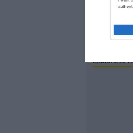
authenti
Η πρώτη συνεδρ
σύμφωνα με τη
Πέμπτη 10 Μαρτ
Τμήμα ειδήσεων
ΣΧΟΛΙΑΣΤΕ Τ