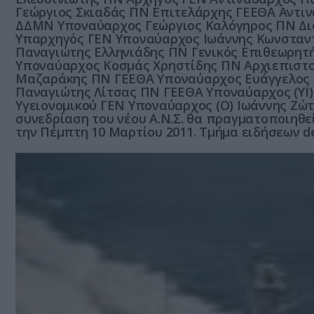
Γεώργιος Σκιαδάς ΠΝ Επιτελάρχης ΓΕΕΘΑ Αντιν
ΔΔΜΝ Υποναύαρχος Γεώργιος Καλόγηρος ΠΝ Δι
Υπαρχηγός ΓΕΝ Υποναύαρχος Ιωάννης Κωνσταντ
Παναγιώτης Ελληνιάδης ΠΝ Γενικός Επιθεωρητ
Υποναύαρχος Κοσμάς Χρηστίδης ΠΝ Αρχιεπιστ
Μαζαράκης ΠΝ ΓΕΕΘΑ Υποναύαρχος Ευάγγελος
Παναγιώτης Λίτσας ΠΝ ΓΕΕΘΑ Υποναύαρχος (ΥΙ
Υγειονομικού ΓΕΝ Υποναύαρχος (Ο) Ιωάννης Ζώ
συνεδρίαση του νέου Α.Ν.Σ. θα πραγματοποιηθ
την Πέμπτη 10 Μαρτίου 2011. Τμήμα ειδήσεων d