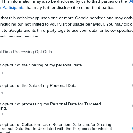
. This information may also be disclosed by us to third parties on the
IA
Participants
that may further disclose it to other third parties.
 that this website/app uses one or more Google services and may gath
ημήτριος Ελευσινιώτης ΠΝ Αρχηγός ΓΕΝ
including but not limited to your visit or usage behaviour. You may click 
 to Google and its third-party tags to use your data for below specifi
αναγιώτης Ευσταθίου ΠΝ Αρχηγός Στόλου
ogle consent section.
ώργιος Σκιαδάς ΠΝ Επιτελάρχης ΓΕΕΘΑ
l Data Processing Opt Outs
) Κωνσταντίνος Αγιατζίδης ΠΝ Διοικητής
o opt-out of the Sharing of my personal data.
In
ώργιος Καλόγηρος ΠΝ Διοικητής ΔΝΕ
o opt-out of the Sale of my Personal Data.
In
κόλαος Κρυονερίτης ΠΝ Υπαρχηγός ΓΕΝ
to opt-out of processing my Personal Data for Targeted
ing.
άννης Κωνσταντινίδης ΠΝ Διοικητής ΣΝΔ
In
o opt-out of Collection, Use, Retention, Sale, and/or Sharing
 Παναγιώτης Ελληνιάδης ΠΝ Γενικός
ersonal Data that Is Unrelated with the Purposes for which it
lected.