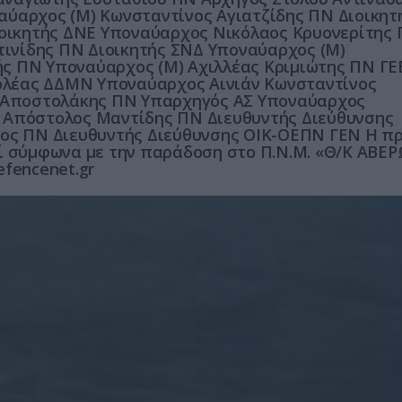
αύαρχος (Μ) Κωνσταντίνος Αγιατζίδης ΠΝ Διοικητ
οικητής ΔΝΕ Υποναύαρχος Νικόλαος Κρυονερίτης
ινίδης ΠΝ Διοικητής ΣΝΔ Υποναύαρχος (Μ)
ής ΠΝ Υποναύαρχος (Μ) Αχιλλέας Κριμιώτης ΠΝ Γ
ολέας ΔΔΜΝ Υποναύαρχος Αινιάν Κωνσταντίνος
 Αποστολάκης ΠΝ Υπαρχηγός ΑΣ Υποναύαρχος
) Απόστολος Μαντίδης ΠΝ Διευθυντής Διεύθυνσης
τος ΠΝ Διευθυντής Διεύθυνσης ΟΙΚ-ΟΕΠΝ ΓΕΝ Η π
εί σύμφωνα με την παράδοση στο Π.Ν.Μ. «Θ/Κ ΑΒΕ
efencenet.gr