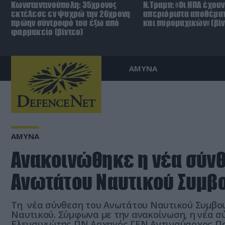
Κωνσταντινούπολη: 35χρονος
Ν.Τραμπ: «Οι ΗΠΑ έχουν
εκτέλεσε εν ψυχρώ την 26χρονη
απεριόριστα αποθέμα
πρώην σύντροφό του έξω από
και πυρομαχικών» (βίν
φαρμακείο (βίντεο)
ΑΜΥΝΑ
ΑΜΥΝΑ
Ανακοινώθηκε η νέα σύνθ
Ανωτάτου Ναυτικού Συμβ
Τη νέα σύνθεση του Ανωτάτου Ναυτικού Συμβουλ
Ναυτικού. Σύμφωνα με την ανακοίνωση, η νέα σ
Ελευσινιώτης ΠΝ Αρχηγός ΓΕΝ Αντιναύαρχος Π