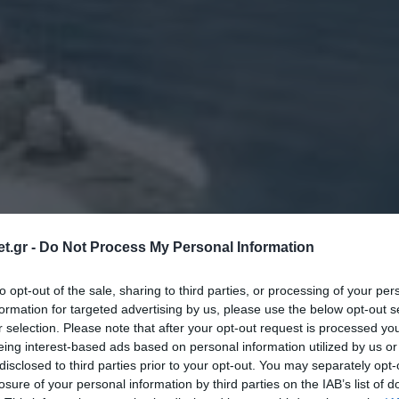
t.gr -
Do Not Process My Personal Information
to opt-out of the sale, sharing to third parties, or processing of your per
η του Ανωτάτου Ναυτικού Συμβουλίου
formation for targeted advertising by us, please use the below opt-out s
r selection. Please note that after your opt-out request is processed y
ίνωσε σήμερα το Γενικό Επιτελείο
eing interest-based ads based on personal information utilized by us or
disclosed to third parties prior to your opt-out. You may separately opt-
losure of your personal information by third parties on the IAB’s list of
 ανακοίνωση, η νέα σύνθεση είναι η