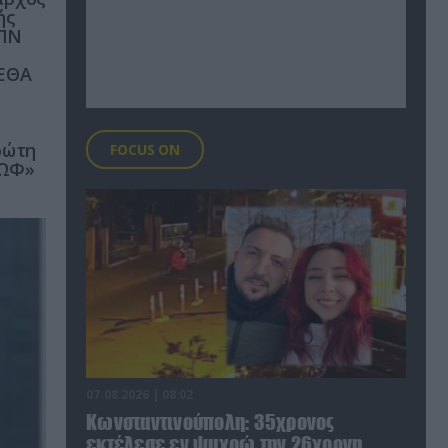
ής
 ΠΝ
ΕΕΘΑ
ρώτη
FOCUS ON
ΡΩΦ»
07.08.2026 | 08:02
Κωνσταντινούπολη: 35χρονος
εκτέλεσε εν ψυχρώ την 26χρονη