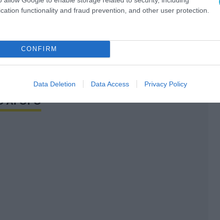
cation functionality and fraud prevention, and other user protection.
ίαση του νέου Α.Ν.Σ. θα πραγματοποιηθεί
ν παράδοση στο Π.Ν.Μ. «Θ/Κ ΑΒΕΡΩΦ» την
ίου 2011.
CONFIRM
 defencenet.gr
Data Deletion
Data Access
Privacy Policy
Ο ΑΡΘΡΟ