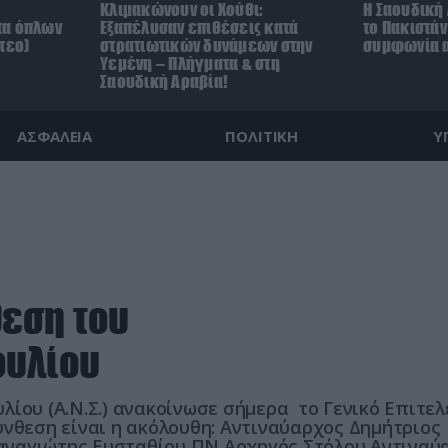
Κλιμακώνουν οι Χούθι:
Η Σαουδική 
τα όπλων
Eξαπέλυσαν επιθέσεις κατά
το Πακιστά
τεο)
στρατιωτικών δυνάμεων στην
συμφωνία α
Υεμένη – Πλήγματα & στη
Σαουδική Αραβία!
ΑΣΦΑΛΕΙΑ
ΠΟΛΙΤΙΚΗ
Υ
εση του
ουλίου
ίου (Α.Ν.Σ.) ανακοίνωσε σήμερα το Γενικό Επιτελ
ύνθεση είναι η ακόλουθη: Αντιναύαρχος Δημήτριος
αναγιώτης Ευσταθίου ΠΝ Αρχηγός Στόλου Αντιναύ