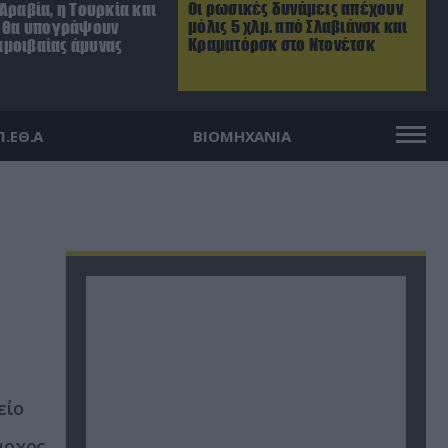
Οι ρωσικές δυνάμεις απέχουν
Αραβία, η Τουρκία και
μόλις 5 χλμ. από Σλαβιάνσκ και
ν θα υπογράψουν
Κραματόρσκ στο Ντονέτσκ
μοιβαίας άμυνας
Π.ΕΘ.Α
ΒΙΟΜΗΧΑΝΙΑ
είο
αρχος