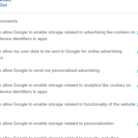
Ν
Out
 Αχιλλέας Κριμιώτης ΠΝ ΓΕΕΘΑ
consents
σμάς Χρηστίδης ΠΝ Αρχιεπιστολέας ΔΔΜΝ
o allow Google to enable storage related to advertising like cookies on
evice identifiers in apps.
νιάν Κωνσταντίνος
o allow my user data to be sent to Google for online advertising
s.
ΕΕΘΑ
to allow Google to send me personalized advertising.
άγγελος Αποστολάκης ΠΝ Υπαρχηγός ΑΣ
o allow Google to enable storage related to analytics like cookies on
ναγιώτης Λίτσας ΠΝ ΓΕΕΘΑ
evice identifiers in apps.
) Απόστολος Μαντίδης ΠΝ Διευθυντής
o allow Google to enable storage related to functionality of the website
ονομικού ΓΕΝ
o allow Google to enable storage related to personalization.
 Ιωάννης Ζώτος ΠΝ Διευθυντής Διεύθυνσης
o allow Google to enable storage related to security, including