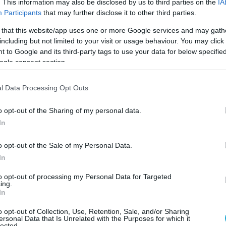
. This information may also be disclosed by us to third parties on the
IA
ποίησης των «Κατευθυντήριων Οδηγιών για
Participants
that may further disclose it to other third parties.
της Ελληνογαλλικής Στρατιωτικής
 that this website/app uses one or more Google services and may gath
ου υπεγράφησαν από τον αρχηγό ΓΕΕΘΑ,
including but not limited to your visit or usage behaviour. You may click 
ντίνο Φλώρο, και τον αρχηγό του Επιτελείου
 to Google and its third-party tags to use your data for below specifi
ας, στρατηγό Thierry Burkhard, και συνέβαλε
ogle consent section.
ης επιχειρησιακής ετοιμότητας και της
τητας των συμμετεχουσών δυνάμεων.
l Data Processing Opt Outs
o opt-out of the Sharing of my personal data.
In
o opt-out of the Sale of my Personal Data.
In
to opt-out of processing my Personal Data for Targeted
ing.
In
o opt-out of Collection, Use, Retention, Sale, and/or Sharing
ersonal Data that Is Unrelated with the Purposes for which it
lected.