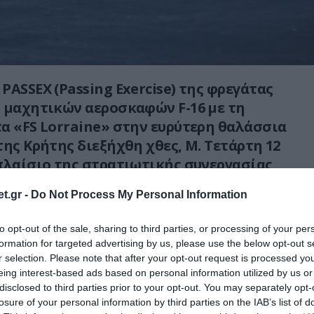
PASSEX (Passing Exercise) της φρεγάτας
 μαχητικών αεροσκαφών F-16 με τη
α «FS Lorraine» στην ευρύτερη θαλάσσια
της Κρήτης διεξήχθη χθες, Μ. Τετάρτη 12
πλαίσιο της στρατιωτικής συνεργασίας
λλίας.
t.gr -
Do Not Process My Personal Information
κε, εκτελέστηκαν αντικείμενα σύνθεσης και
to opt-out of the sale, sharing to third parties, or processing of your per
ικής εικόνας, επικοινωνιών, ηλεκτρονικού
formation for targeted advertising by us, please use the below opt-out s
ητικών ελιγμών, καθώς και αντιμετώπισης
r selection. Please note that after your opt-out request is processed y
λής (Air Defence Exercise – ADEX).
eing interest-based ads based on personal information utilized by us or
disclosed to third parties prior to your opt-out. You may separately opt-
losure of your personal information by third parties on the IAB’s list of
, προστίθεται στην ανακοίνωση, εντάσσεται