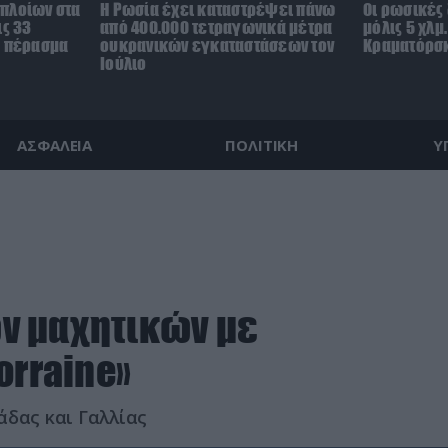
πλοίων στα
Η Ρωσία έχει καταστρέψει πάνω
Οι ρωσικές
ις 33
από 400.000 τετραγωνικά μέτρα
μόλις 5 χλμ
ο πέρασμα
ουκρανικών εγκαταστάσεων τον
Κραματόρσκ
Ιούλιο
ΑΣΦΑΛΕΙΑ
ΠΟΛΙΤΙΚΗ
Υ
ν μαχητικών με
orraine»
άδας και Γαλλίας