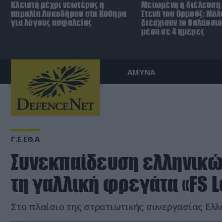
Κλειστή μέχρι νεωτέρας η
Μειωμένη η διέλευση 
παραλία Λυκοδήμου στα Κύθηρα
Στενά του Ορμούζ: Μόλ
για λόγους ασφαλείας
διέσχισαν το θαλάσσι
μέσα σε 4 ημέρες
ΑΜΥΝΑ
Γ.Ε.ΕΘ.Α
Συνεκπαίδευση ελληνικώ
τη γαλλική φρεγάτα «FS L
Στο πλαίσιο της στρατιωτικής συνεργασίας Ελλ