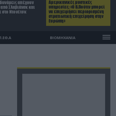
Αμερικανικές μυστικές
 δυνάμεις απέχουν
υπηρεσίες: «Ο Β.Πούτιν μπορεί
. από Σλαβιάνσκ και
να επιχειρήσει περιορισμένη
 στο Ντονέτσκ
στρατιωτική επιχείρηση στην
Ευρώπη»
Π.ΕΘ.Α
ΒΙΟΜΗΧΑΝΙΑ