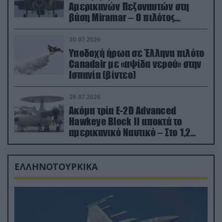
Αμερικανών Πεζοναυτών στη
βάση Miramar – Ο πιλότος
εκτινάχθηκε εγκαίρως
30.07.2026
Υποδοχή ήρωα σε Έλληνα πιλότο
Canadair με «αψίδα νερού» στην
Ισπανία (βίντεο)
29.07.2026
Ακόμα τρία E-2D Advanced
Hawkeye Block II αποκτά το
αμερικανικό Ναυτικό – Στο 1,2
δισ.δολάρια το κόστος
ΕΛΛΗΝΟΤΟΥΡΚΙΚΑ