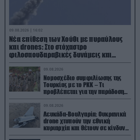
09.08.2026 | 16:02
Νέα επίθεση των Χούθι με πυραύλους
και drones: Στο στόχαστρο
φιλοσαουδαραβικές δυνάμεις και
εγκαταστάσεις
09.08.2026
Νομοσχέδιο συμφιλίωσης της
Τουρκίας με το ΡΚΚ – Τι
προβλέπεται για την παράδοση
των όπλων
09.08.2026
Λευκάδα-Βουλγαρία: Ουκρανικά
drone χτυπούν την εθνική
κυριαρχία και θέτουν σε κίνδυνο
οικονομίες χωρών του ΝΑΤΟ