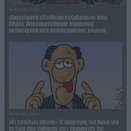
06.08.2026 | 14:02
«Επιχείρηση ελεύθερα πεζοδρόμια» στην
Αθήνα: Απομακρύνθηκαν παράνομα
αντικείμενα από κοινόχρηστους χώρους
06.08.2026 | 09:03
«Οι εντελώς αθώοι»: Η ανάρτηση του Αρκά για
τα ζώα που χάθηκαν στις πυρκαγιές της