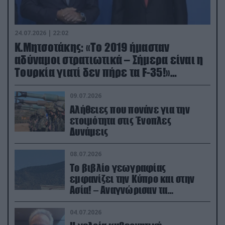
24.07.2026 | 22:02
Κ.Μητσοτάκης: «Το 2019 ήμασταν
αδύναμοι στρατιωτικά – Σήμερα είναι η
Τουρκία γιατί δεν πήρε τα F-35!»
(βίντεο)
09.07.2026
Αλήθειες που πονάνε για την
ετοιμότητα στις Ένοπλες
Δυνάμεις
08.07.2026
Το βιβλίο γεωγραφίας
εμφανίζει την Κύπρο και στην
Ασία! – Αναγνώρισαν τα
κατεχόμενα; (φωτο)
04.07.2026