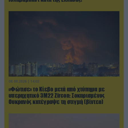
08.08.2026 | 14:02
«Φώτισε» το Κίεβο μετά από χτύπημα με
υπερηχητικό 3M22 Zircon: Σοκαρισμένος
Ουκρανός κατέγραψε τη στιγμή (βίντεο)