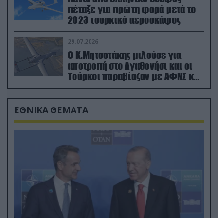
πέταξε για πρώτη φορά μετά το
2023 τουρκικό αεροσκάφος
29.07.2026
Ο Κ.Μητσοτάκης μιλούσε για
αποτροπή στο Αγαθονήσι και οι
Τούρκοι παραβίαζαν με ΑΦΝΣ και
drone
ΕΘΝΙΚΑ ΘΕΜΑΤΑ