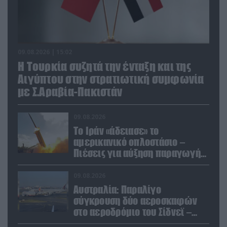
09.08.2026 | 15:02
Η Τουρκία συζητά την ένταξη και της
Αιγύπτου στην στρατιωτική συμφωνία
με Σ.Αραβία-Πακιστάν
09.08.2026
Το Ιράν «άδειασε» το
αμερικανικό οπλοστάσιο –
Πιέσεις για αύξηση παραγωγής
Patriot και THAAD
09.08.2026
Αυστραλία: Παραλίγο
σύγκρουση δύο αεροσκαφών
στο αεροδρόμιο του Σίδνεϊ –
Ένας τραυματίας (βίντεο)