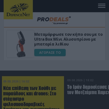
Μεταμόρφωσε τον κήπο σου με το
ικό
Ultra Box Μίνι Αλυσοπρίονο με
μπαταρία λιθίου
ΑΓΟΡΑΣΕ ΤΟ
09.08.2026 | 18:02
09.08.2026 | 16:02
Το Ιράν δημοσίευσε 
Νέα επίθεση των Χούθι με
τον Μοτζτάμπα Χαμε
πυραύλους και drones: Στο
στόχαστρο
φιλοσαουδαραβικές