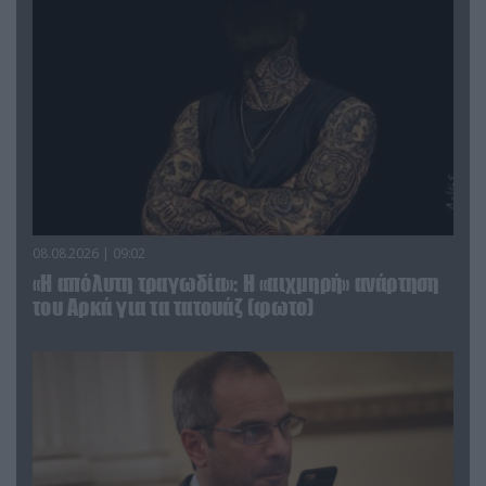
08.08.2026 | 09:02
«Η απόλυτη τραγωδία»: Η «αιχμηρή» ανάρτηση
του Αρκά για τα τατουάζ (φωτο)