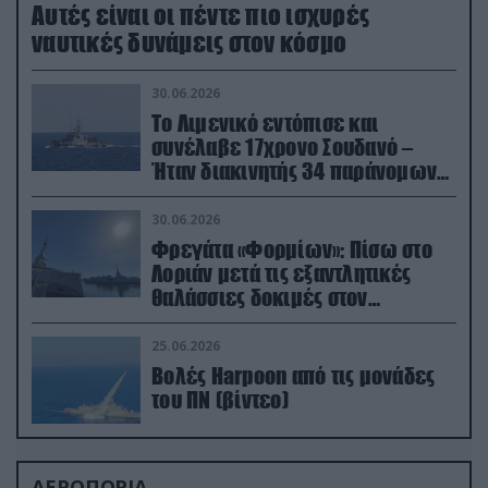
Aυτές είναι οι πέντε πιο ισχυρές
ναυτικές δυνάμεις στον κόσμο
30.06.2026
Το Λιμενικό εντόπισε και
συνέλαβε 17χρονο Σουδανό –
Ήταν διακινητής 34 παράνομων
μεταναστών
30.06.2026
Φρεγάτα «Φορμίων»: Πίσω στο
Λοριάν μετά τις εξαντλητικές
θαλάσσιες δοκιμές στον
απαιτητικό Βισκαϊκό
25.06.2026
Βολές Harpoon από τις μονάδες
του ΠΝ (βίντεο)
ΑΕΡΟΠΟΡΙΑ