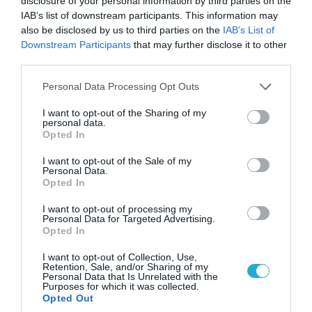
disclosure of your personal information by third parties on the
IAB’s list of downstream participants. This information may
also be disclosed by us to third parties on the
IAB’s List of
Downstream Participants
that may further disclose it to other
third parties.
08.08.2026 | 13:02
Please note that this website/app uses one or more Google
Personal Data Processing Opt Outs
Βίντεο: Ρωσική βόμβα FAB-3000 «εξαφανίζει
services and may gather and store information including but
από τον χάρτη» σημείο διέλευσης των
not limited to your visit or usage behaviour. You may click to
I want to opt-out of the Sharing of my
ουκρανικών δυνάμεων στην Ζαπορίζια
personal data.
grant or deny consent to Google and its third-party tags to
Opted In
use your data for below specified purposes in below Google
consent section.
I want to opt-out of the Sale of my
Personal Data.
Opted In
I want to opt-out of processing my
Personal Data for Targeted Advertising.
Opted In
I want to opt-out of Collection, Use,
Retention, Sale, and/or Sharing of my
Personal Data that Is Unrelated with the
Purposes for which it was collected.
Opted Out