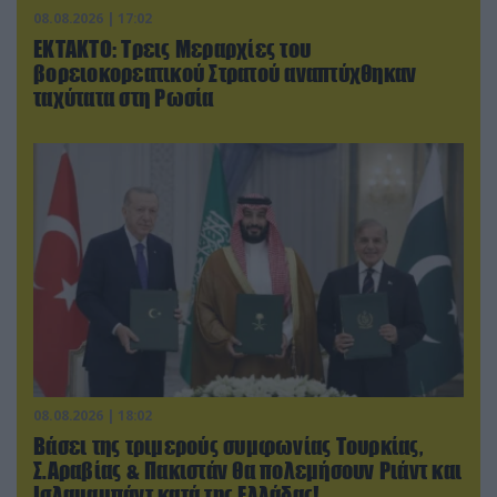
08.08.2026 | 17:02
ΕΚΤΑΚΤΟ: Τρεις Μεραρχίες του
βορειοκορεατικού Στρατού αναπτύχθηκαν
ταχύτατα στη Ρωσία
08.08.2026 | 18:02
Βάσει της τριμερούς συμφωνίας Τουρκίας,
Σ.Αραβίας & Πακιστάν θα πολεμήσουν Ριάντ και
Ισλαμαμπάντ κατά της Ελλάδας!