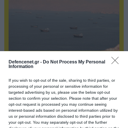
09.08.2026 | 13:02
Defencenet.gr -
Do Not Process My Personal
Το Ιράν «παγώνει» τις ΗΠΑ για άνοιγμα των
Information
Στενών του Ορμούζ: «Δίνετε άμεσα 300
δισ.δολάρια και διόδια» (upd)
If you wish to opt-out of the sale, sharing to third parties, or
processing of your personal or sensitive information for
targeted advertising by us, please use the below opt-out
section to confirm your selection. Please note that after your
opt-out request is processed you may continue seeing
interest-based ads based on personal information utilized by
us or personal information disclosed to third parties prior to
your opt-out. You may separately opt-out of the further