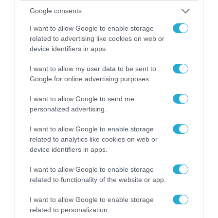
09.08.2026 | 12:02
Google consents
Οι Χούθι δοκιμάζουν της αμυντική συμμαχία
I want to allow Google to enable storage
Τουρκίας-Σ.Αραβίας – Το παράδοξο των
related to advertising like cookies on web or
ελληνικών Patriot στην περιοχή
device identifiers in apps.
I want to allow my user data to be sent to
Google for online advertising purposes.
I want to allow Google to send me
personalized advertising.
I want to allow Google to enable storage
related to analytics like cookies on web or
device identifiers in apps.
I want to allow Google to enable storage
related to functionality of the website or app.
09.08.2026 | 12:02
Λευκάδα-Βουλγαρία: Ουκρανικά drone
I want to allow Google to enable storage
χτυπούν την εθνική κυριαρχία και θέτουν σε
related to personalization.
κίνδυνο οικονομίες χωρών του ΝΑΤΟ