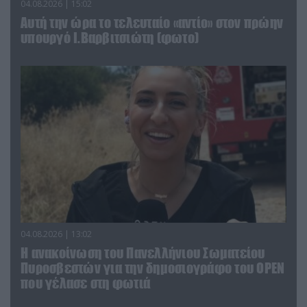
04.08.2026 | 15:02
Αυτή την ώρα το τελευταίο «αντίο» στον πρώην
υπουργό Ι.Βαρβιτσιώτη (φωτο)
04.08.2026 | 13:02
Η ανακοίνωση του Πανελλήνιου Σωματείου
Πυροσβεστών για την δημοσιογράφο του OPEN
που γέλασε στη φωτιά