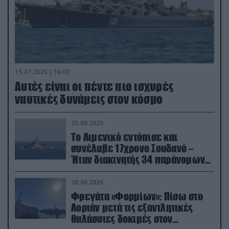
15.07.2026 | 16:03
Aυτές είναι οι πέντε πιο ισχυρές
ναυτικές δυνάμεις στον κόσμο
30.06.2026
Το Λιμενικό εντόπισε και
συνέλαβε 17χρονο Σουδανό –
Ήταν διακινητής 34 παράνομων
μεταναστών
30.06.2026
Φρεγάτα «Φορμίων»: Πίσω στο
Λοριάν μετά τις εξαντλητικές
θαλάσσιες δοκιμές στον