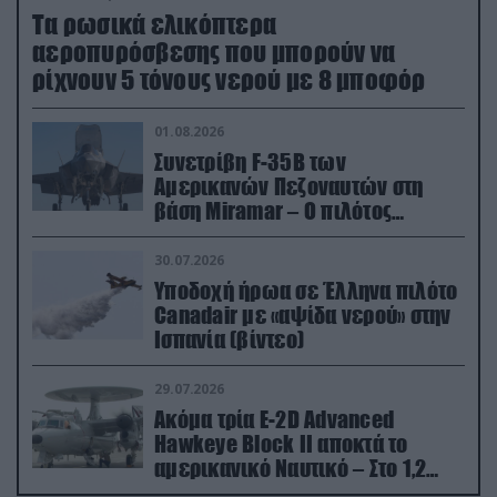
Τα ρωσικά ελικόπτερα
αεροπυρόσβεσης που μπορούν να
ρίχνουν 5 τόνους νερού με 8 μποφόρ
01.08.2026
Συνετρίβη F-35B των
Αμερικανών Πεζοναυτών στη
βάση Miramar – Ο πιλότος
εκτινάχθηκε εγκαίρως
30.07.2026
Υποδοχή ήρωα σε Έλληνα πιλότο
Canadair με «αψίδα νερού» στην
Ισπανία (βίντεο)
29.07.2026
Ακόμα τρία E-2D Advanced
Hawkeye Block II αποκτά το
αμερικανικό Ναυτικό – Στο 1,2
δισ.δολάρια το κόστος