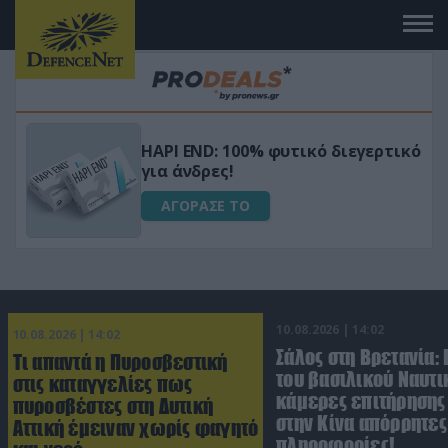
Μεταμόρφωσε τον κήπο σου με το
ικό
Ultra Box Μίνι Αλυσοπρίονο με
μπαταρία λιθίου
ΑΓΟΡΑΣΕ ΤΟ
10.08.2026 | 14:02
10.08.2026 | 14:02
Σάλος στη Βρετανία:
Τι απαντά η Πυροσβεστική
του βασιλικού Ναυτι
στις καταγγελίες πως
κάμερες επιτήρησης
πυροσβέστες στη Δυτική
στην Κίνα απόρρητες
Αττική έμειναν χωρίς φαγητό
πληροφορίες!