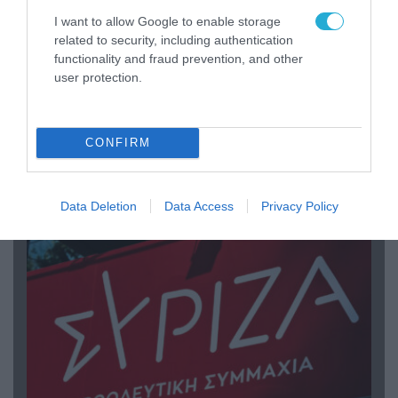
I want to allow Google to enable storage
related to security, including authentication
functionality and fraud prevention, and other
09.08.2026 | 19:02
user protection.
Ρωσικό Su-34 προκάλεσε τον όλεθρο σε
κτίριο με Ουκρανούς στη Ζαπορίζια – Δείτε
βίντεο
CONFIRM
ΠΟΛΙΤΙΚΗ
Data Deletion
Data Access
Privacy Policy