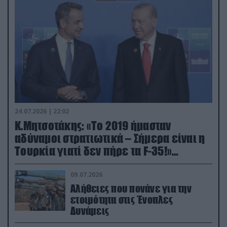
24.07.2026 | 22:02
Κ.Μητσοτάκης: «Το 2019 ήμασταν
αδύναμοι στρατιωτικά – Σήμερα είναι η
Τουρκία γιατί δεν πήρε τα F-35!»
(βίντεο)
09.07.2026
Αλήθειες που πονάνε για την
ετοιμότητα στις Ένοπλες
Δυνάμεις