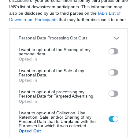
disclosure of your personal information by third parties on the
IAB’s list of downstream participants. This information may
also be disclosed by us to third parties on the
IAB’s List of
Downstream Participants
that may further disclose it to other
third parties.
Please note that this website/app uses one or more Google
Personal Data Processing Opt Outs
services and may gather and store information including but
not limited to your visit or usage behaviour. You may click to
I want to opt-out of the Sharing of my
personal data.
grant or deny consent to Google and its third-party tags to
Opted In
use your data for below specified purposes in below Google
consent section.
I want to opt-out of the Sale of my
Personal Data.
Opted In
09.08.2026 | 17:02
I want to opt-out of processing my
Η κυβέρνηση έτοιμη να στείλει AH-64D Apache
Personal Data for Targeted Advertising.
στα ΗΑΕ για να αντιμετωπίσουν ιρανικά drone
Opted In
I want to opt-out of Collection, Use,
Retention, Sale, and/or Sharing of my
Personal Data that Is Unrelated with the
Purposes for which it was collected.
Opted Out