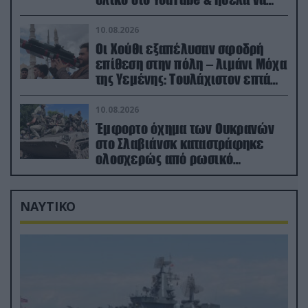
καθαρίσω τους Ρώσους» (βίντεο)
10.08.2026
Οι Χούθι εξαπέλυσαν σφοδρή
επίθεση στην πόλη – λιμάνι Μόχα
της Υεμένης: Toυλάχιστον επτά
νεκροί (βίντεο)
10.08.2026
Έμφορτο όχημα των Ουκρανών
στο Σλαβιάνσκ καταστράφηκε
ολοσχερώς από ρωσικό
μαχητικό μέσα στην πόλη!
(βίντεο)
ΝΑΥΤΙΚΟ