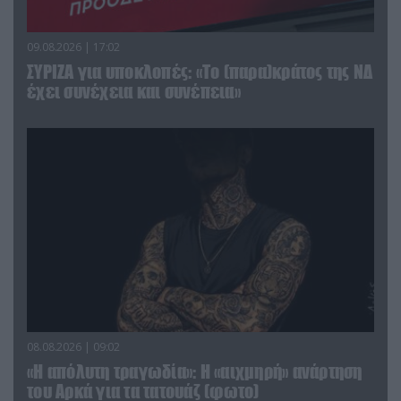
09.08.2026 | 17:02
ΣΥΡΙΖΑ για υποκλοπές: «Το (παρα)κράτος της ΝΔ
έχει συνέχεια και συνέπεια»
08.08.2026 | 09:02
«Η απόλυτη τραγωδία»: Η «αιχμηρή» ανάρτηση
του Αρκά για τα τατουάζ (φωτο)