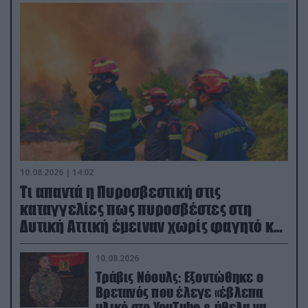
10.08.2026 | 14:02
Τι απαντά η Πυροσβεστική στις
καταγγελίες πως πυροσβέστες στη
Δυτική Αττική έμειναν χωρίς φαγητό και
νερό
10.08.2026
Τράβις Νόουλς: Εξοντώθηκε ο
Βρετανός που έλεγε «έβλεπα
υλικό στο YouTube & ήθελα να