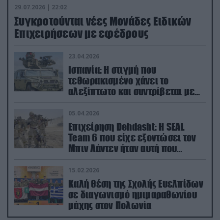
29.07.2026 | 22:02
Συγκροτούνται νέες Μονάδες Ειδικών
Επιχειρήσεων με εφέδρους
23.04.2026
Ισπανία: Η στιγμή που
τεθωρακισμένο χάνει το
αλεξίπτωτο και συντρίβεται με
ορμή στο έδαφος (βίντεο)
05.04.2026
Επιχείρηση Dehdasht: Η SEAL
Team 6 που είχε εξοντώσει τον
Μπιν Λάντεν ήταν αυτή που
διέσωσε τον πιλότο του F-15
15.02.2026
Καλή θέση της Σχολής Ευελπίδων
σε διαγωνισμό ημιμαραθωνίου
μάχης στον Πολωνία