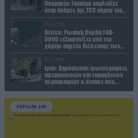
Ουκρανία: Γυναίκα ουρλιάζει
όταν άνδρες της TCC πήραν τον
σύντροφό της (βίντεο)
08.08.2026
Βίντεο: Ρωσική βόμβα FAB-
3000 «εξαφανίζει από τον
χάρτη» σημείο διέλευσης των
ουκρανικών δυνάμεων στην
Ζαπορίζια
08.08.2026
Ιράν: Δημοσίευσε φωτογραφίες
αμερικανικών και ισραηλινών
αεροσκαφών & drones που
καταρρίφθηκαν
POPULAR 24H