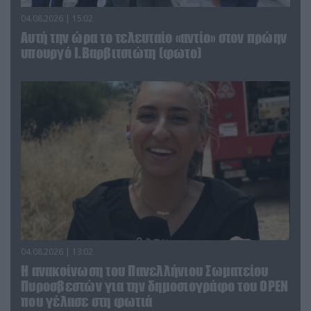
04.08.2026 | 15:02
Αυτή την ώρα το τελευταίο «αντίο» στον πρώην
υπουργό Ι.Βαρβιτσιώτη (φωτο)
04.08.2026 | 13:02
Η ανακοίνωση του Πανελλήνιου Σωματείου
Πυροσβεστών για την δημοσιογράφο του OPEN
που γέλασε στη φωτιά