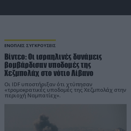
ΕΝΟΠΛΕΣ ΣΥΓΚΡΟΥΣΕΙΣ
Βίντεο: Οι ισραηλινές δυνάμεις
βομβάρδισαν υποδομές της
Χεζμπολάχ στο νότιο Λίβανο
Οι IDF υποστήριξαν ότι χτύπησαν
«τρομοκρατικές υποδομές της Χεζμπολάχ στην
περιοχή Ναμπατίεχ».