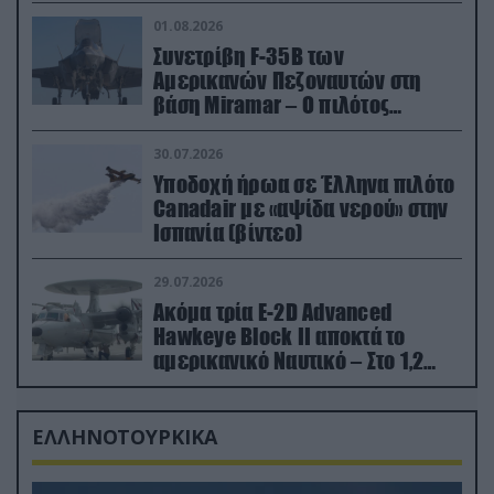
01.08.2026
Συνετρίβη F-35B των
Αμερικανών Πεζοναυτών στη
βάση Miramar – Ο πιλότος
εκτινάχθηκε εγκαίρως
30.07.2026
Υποδοχή ήρωα σε Έλληνα πιλότο
Canadair με «αψίδα νερού» στην
Ισπανία (βίντεο)
29.07.2026
Ακόμα τρία E-2D Advanced
Hawkeye Block II αποκτά το
αμερικανικό Ναυτικό – Στο 1,2
δισ.δολάρια το κόστος
ΕΛΛΗΝΟΤΟΥΡΚΙΚΑ