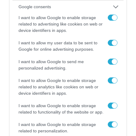
του Αρκά για τα τατουάζ (φωτο)
Google consents
I want to allow Google to enable storage
related to advertising like cookies on web or
device identifiers in apps.
I want to allow my user data to be sent to
Google for online advertising purposes.
I want to allow Google to send me
personalized advertising.
I want to allow Google to enable storage
related to analytics like cookies on web or
07.08.2026 | 20:02
device identifiers in apps.
Ο Γιάννης Αλαφούζος «τέλειωσε» τον
Κωνσταντίνο Ζούλα από τον ΣΚΑΪ – Ο λόγος της
I want to allow Google to enable storage
απομάκρυνσής του
related to functionality of the website or app.
I want to allow Google to enable storage
related to personalization.