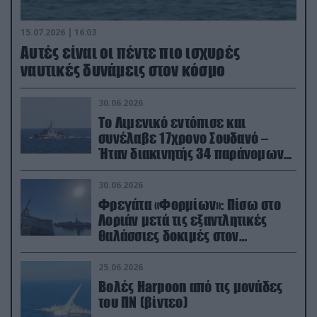
15.07.2026 | 16:03
Aυτές είναι οι πέντε πιο ισχυρές
ναυτικές δυνάμεις στον κόσμο
30.06.2026
Το Λιμενικό εντόπισε και
συνέλαβε 17χρονο Σουδανό –
Ήταν διακινητής 34 παράνομων
μεταναστών
30.06.2026
Φρεγάτα «Φορμίων»: Πίσω στο
Λοριάν μετά τις εξαντλητικές
θαλάσσιες δοκιμές στον
απαιτητικό Βισκαϊκό
25.06.2026
Βολές Harpoon από τις μονάδες
του ΠΝ (βίντεο)