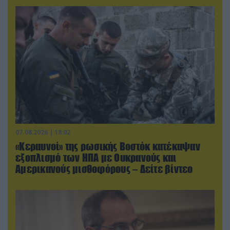
07.08.2026 | 18:02
«Κεραυνοί» της ρωσικής Βοστόκ κατέκαψαν
εξοπλισμό των ΗΠΑ με Ουκρανούς και
Αμερικανούς μισθοφόρους – Δείτε βίντεο