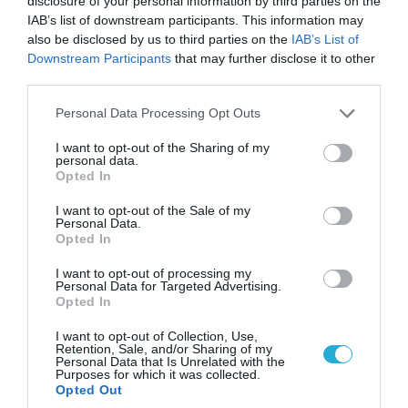
disclosure of your personal information by third parties on the
«Φώτισε» το Κίεβο μετά από χτύπημα με
IAB’s list of downstream participants. This information may
υπερηχητικό 3M22 Zircon: Σοκαρισμένος
also be disclosed by us to third parties on the
IAB’s List of
Ουκρανός κατέγραψε τη στιγμή (βίντεο)
Downstream Participants
that may further disclose it to other
third parties.
Please note that this website/app uses one or more Google
Personal Data Processing Opt Outs
ΠΟΛΙΤΙΚΗ
services and may gather and store information including but
not limited to your visit or usage behaviour. You may click to
I want to opt-out of the Sharing of my
personal data.
grant or deny consent to Google and its third-party tags to
Opted In
use your data for below specified purposes in below Google
consent section.
I want to opt-out of the Sale of my
Personal Data.
Opted In
I want to opt-out of processing my
Personal Data for Targeted Advertising.
Opted In
I want to opt-out of Collection, Use,
Retention, Sale, and/or Sharing of my
Personal Data that Is Unrelated with the
08.08.2026 | 09:02
Purposes for which it was collected.
Opted Out
«Η απόλυτη τραγωδία»: Η «αιχμηρή» ανάρτηση