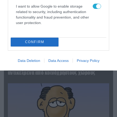
I want to allow Google to enable storage
related to security, including authentication
functionality and fraud prevention, and other
user protection.
CONFIRM
06.08.2026 | 14:02
«Επιχείρηση ελεύθερα πεζοδρόμια» στην
Data Deletion
Data Access
Privacy Policy
Αθήνα: Απομακρύνθηκαν παράνομα
αντικείμενα από κοινόχρηστους χώρους