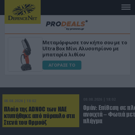
Μεταμόρφωσε τον κήπο σου με το
κό
Ultra Box Μίνι Αλυσοπρίονο με
μπαταρία λιθίου
ΑΓΟΡΑΣΕ ΤΟ
08.08.2026 | 18:02
08.08.2026 | 18:02
Ομάν: Επίθεση σε πλ
Πλοίο της ADNOC των ΗΑΕ
ανοιχτά – Φωτιά με
κτυπήθηκε από πύραυλο στα
πλήγμα
Στενά του Ορμούζ