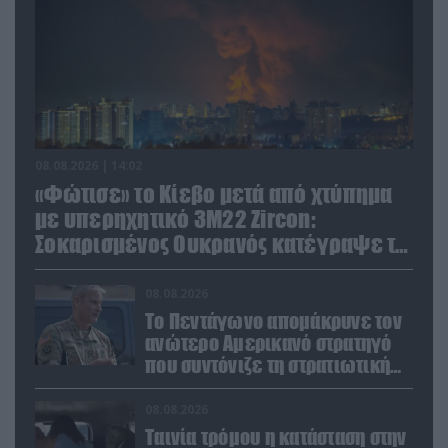
08.08.2026 | 14:02
«Φώτισε» το Κίεβο μετά από χτύπημα
με υπερηχητικό 3M22 Zircon:
Σοκαρισμένος Ουκρανός κατέγραψε τη
στιγμή (βίντεο)
08.08.2026
Το Πεντάγωνο απομάκρυνε τον
ανώτερο Αμερικανό στρατηγό
που συντόνιζε τη στρατιωτική
βοήθεια προς την Ουκρανία
08.08.2026
Ταινία τρόμου η κατάσταση στην