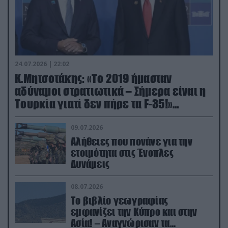
24.07.2026 | 22:02
Κ.Μητσοτάκης: «Το 2019 ήμασταν
αδύναμοι στρατιωτικά – Σήμερα είναι η
Τουρκία γιατί δεν πήρε τα F-35!»
(βίντεο)
09.07.2026
Αλήθειες που πονάνε για την
ετοιμότητα στις Ένοπλες
Δυνάμεις
08.07.2026
Το βιβλίο γεωγραφίας
εμφανίζει την Κύπρο και στην
Ασία! – Αναγνώρισαν τα