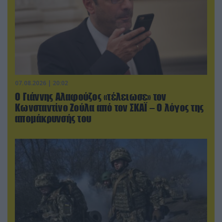
07.08.2026 | 20:02
Ο Γιάννης Αλαφούζος «τέλειωσε» τον
Κωνσταντίνο Ζούλα από τον ΣΚΑΪ – Ο λόγος της
απομάκρυνσής του