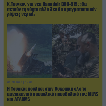
Κ.Τσίγκας για νέα Canadair DHC-515: «Θα
πετούν τη νύχτα αλλά δεν θα πραγματοποιούν
ρίψεις νερού»
08.08.2026 | 14:02
Η Τουρκία πουλάει στην Ουκρανία όλο το
αμερικανικό πυραυλικό πυροβολικό της: MLRS
και ΑΤΑCMS