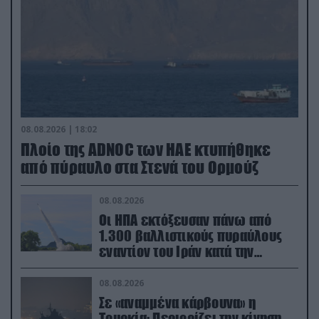
08.08.2026 | 18:02
Πλοίο της ADNOC των ΗΑΕ κτυπήθηκε
από πύραυλο στα Στενά του Ορμούζ
08.08.2026
Οι ΗΠΑ εκτόξευσαν πάνω από
1.300 βαλλιστικούς πυραύλους
εναντίον του Ιράν κατά την
διάρκεια του πολέμου
08.08.2026
Σε «αναμμένα κάρβουνα» η
Τουρκία: Περιορίζει την κίνηση