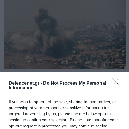
20.10.2025 | 17:51
Defencenet.gr -
Do Not Process My Personal
Βίντεο: Οι ισραηλινές δυνάμεις
Information
βομβάρδισαν υποδομές της Χεζμπολάχ στο
νότιο Λίβανο
If you wish to opt-out of the sale, sharing to third parties, or
processing of your personal or sensitive information for
Οι IDF υποστήριξαν ότι χτύπησαν «τρομοκρατικές
targeted advertising by us, please use the below opt-out
υποδομές της Χεζμπολάχ στην περιοχή Ναμπατίεχ».
section to confirm your selection. Please note that after your
opt-out request is processed you may continue seeing