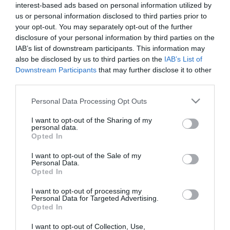
interest-based ads based on personal information utilized by
us or personal information disclosed to third parties prior to
your opt-out. You may separately opt-out of the further
disclosure of your personal information by third parties on the
IAB’s list of downstream participants. This information may
also be disclosed by us to third parties on the
IAB’s List of
Downstream Participants
that may further disclose it to other
third parties.
Please note that this website/app uses one or more Google
Personal Data Processing Opt Outs
services and may gather and store information including but
not limited to your visit or usage behaviour. You may click to
I want to opt-out of the Sharing of my
personal data.
grant or deny consent to Google and its third-party tags to
Opted In
use your data for below specified purposes in below Google
consent section.
10.12.2024 | 16:19
I want to opt-out of the Sale of my
Personal Data.
Ο συριακός Στόλος στη Λαττάκεια
Opted In
μετατράπηκε σε «παλιοσίδερα» που
«καπνίζουν» από την ισραηλινή επίθεση
I want to opt-out of processing my
Personal Data for Targeted Advertising.
Opted In
Οι ισραηλινές δυνάμεις πλήττουν τις κυριότερες
εγκαταστάσεις των συριακών ενόπλων δυνάμεων για
I want to opt-out of Collection, Use,