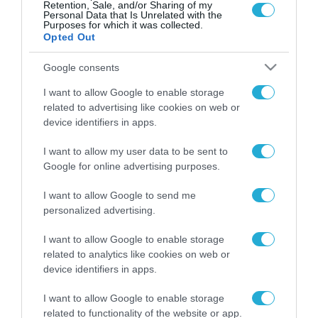
να καταστρέψουν τις δυνατότητές τους
Retention, Sale, and/or Sharing of my
Personal Data that Is Unrelated with the
Purposes for which it was collected.
Opted Out
Google consents
FOCUS ON
I want to allow Google to enable storage
related to advertising like cookies on web or
device identifiers in apps.
I want to allow my user data to be sent to
Google for online advertising purposes.
I want to allow Google to send me
personalized advertising.
I want to allow Google to enable storage
related to analytics like cookies on web or
07.08.2026 | 11:02
device identifiers in apps.
Η Ρωσία έχει καταστρέψει πάνω
από 400.000 τετραγωνικά μέτρα
I want to allow Google to enable storage
ουκρανικών εγκαταστάσεων τον
related to functionality of the website or app.