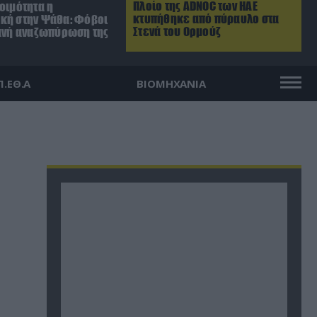
Πλοίο της ADNOC των ΗΑΕ
οιμότητα η
κτυπήθηκε από πύραυλο στα
κή στην Ψάθα: Φόβοι
Στενά του Ορμούζ
θανή αναζωπύρωση της
Π.ΕΘ.Α
ΒΙΟΜΗΧΑΝΙΑ