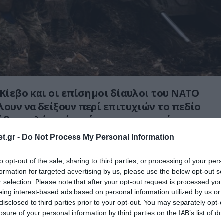
 Κίεβο και οι επίσημοι δίαυλοι του ΝΑΤΟ
λουν να δείξουν περί επιτυχιών το πεδίο
ήθεια πλέον είναι ότι στο παρασκήνιο
οιχτή η συζήτηση για έναρξη
t.gr -
Do Not Process My Personal Information
ων με την Ρωσία για να παύσουν οι
to opt-out of the sale, sharing to third parties, or processing of your per
formation for targeted advertising by us, please use the below opt-out s
δεν πρέπει να δείχνουν στη Δύση ότι το
r selection. Please note that after your opt-out request is processed y
eing interest-based ads based on personal information utilized by us or
τί αυτό θα ήταν το μεγαλύτερο όπλο στα
disclosed to third parties prior to your opt-out. You may separately opt-
ας, αλλά οι ουκρανικές απώλειες πλέον
losure of your personal information by third parties on the IAB’s list of