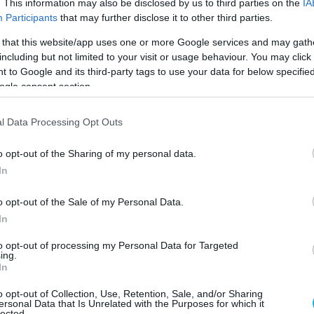
ψεις για επιστράτευση ακόμα και
. This information may also be disclosed by us to third parties on the
IA
Participants
that may further disclose it to other third parties.
χνουν το αδιέξοδο) ενώ τα εδαφικά
ίναι πενιχρά.
 that this website/app uses one or more Google services and may gath
including but not limited to your visit or usage behaviour. You may click 
οιος σκεφτεί και το κόστος της
 to Google and its third-party tags to use your data for below specifi
ogle consent section.
αντιπαράθεσης με την Δύση να πληρώνει
νομικό και κοινωνικό αντίκτυπο μάλλον
l Data Processing Opt Outs
ι οι “καταλάθος δηλώσεις” ίσως τελικά
ν πίεση για διαπραγματεύσεις.
o opt-out of the Sharing of my personal data.
In
κε ο Στίαν Γένσεν, προσωπάρχης του γ.γ. του
ε να εννοηθεί ότι η λύση για την Ουκρανία θα
o opt-out of the Sale of my Personal Data.
ήσει εδάφη της εξασφαλίζοντας σε
In
 στο ΝΑΤΟ.
to opt-out of processing my Personal Data for Targeted
ing.
In
νσεν προκάλεσαν την οργισμένη αντίδραση του
οσβεστική παρέμβαση του Γενς
o opt-out of Collection, Use, Retention, Sale, and/or Sharing
ersonal Data that Is Unrelated with the Purposes for which it
αι την έκφραση ειλικρινούς μεταμέλειας από
lected.