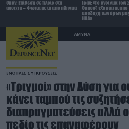
Ομάν: Επίθεση σε πλοίο στα
Ιράν: «Το άνοιγμα των 
ανοιχτά – Φωτιά μετά από πλήγμα
Ορμούζ εξαρτάται από 
αποδοχή των όρων μας
ΗΠΑ»
ΑΜΥΝΑ
ΕΝΟΠΛΕΣ ΣΥΓΚΡΟΥΣΕΙΣ
«Τριγμοί» στην Δύση για 
κάνει ταμπού τις συζητήσε
διαπραγματεύσεις αλλά ο
πεδίο τις επαναφέρουν