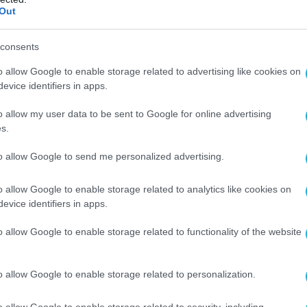
οσωπάρχη.
Out
αχοι και οι Ουκρανοί έχουν εναποθέσει
consents
στην αντεπίθεση, η οποία θα ανατρέψει την
o allow Google to enable storage related to advertising like cookies on
ποκαλύψει τη ρωσική αδυναμία και θα
evice identifiers in apps.
χα στο τραπέζι της διαπραγμάτευσης.
o allow my user data to be sent to Google for online advertising
s.
ιο αισιόδοξοι υποστηρικτές της
 προβλέπουν ανακατάληψη του συνόλου
to allow Google to send me personalized advertising.
αφών, ενδεχόμενο που μοιάζει να
 δεδομένων των μικρών εδαφικών κερδών
o allow Google to enable storage related to analytics like cookies on
evice identifiers in apps.
o allow Google to enable storage related to functionality of the website
ο πεδίο της μάχης κάνουν αξιωματούχους
α αναρωτιούνται εάν θα έπρεπε να
 διπλωματία.
o allow Google to enable storage related to personalization.
o allow Google to enable storage related to security, including