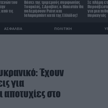
Στενών του
Βάσει της τριμερούς συμφωνίας
Σε πλήρη ετ
την
Τουρκίας, Σ.Αραβίας & Πακιστάν θα
Πυροσβεστι
 από τις
πολεμήσουν Ριάντ και
για μια πι
Ισλαμαμπάντ κατά της Ελλάδας!
πυρκαγιάς
ΑΣΦΑΛΕΙΑ
ΠΟΛΙΤΙΚΗ
Υ
ουκρανικό: Έχουν
ις για
ι αποτυχίες στο