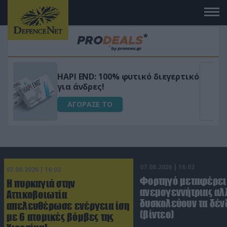
Μεταμόρφωσε τον κήπο σου με το
ικό
Ultra Box Μίνι Αλυσοπρίονο με
μπαταρία λιθίου
ΑΓΟΡΑΣΕ ΤΟ
07.08.2026 | 16:02
07.08.2026 | 16:02
Φορτηγό μεταφέρει
Η πυρκαγιά στην
ανεμογεννήτριας αλ
Αττικοβοιωτία
δυσκολεύουν τα δέν
απελευθέρωσε ενέργεια ίση
(βίντεο)
με 6 ατομικές βόμβες της