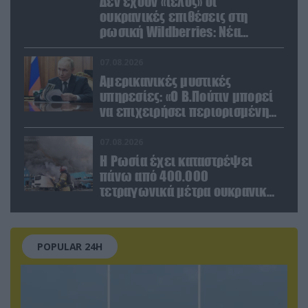
Δεν έχουν «τέλος» οι
ουκρανικές επιθέσεις στη
ρωσική Wildberries: Νέα
πλήγματα σε εγκαταστάσεις στα
Ουράλια
07.08.2026
Αμερικανικές μυστικές
υπηρεσίες: «Ο Β.Πούτιν μπορεί
να επιχειρήσει περιορισμένη
στρατιωτική επιχείρηση στην
Ευρώπη»
07.08.2026
Η Ρωσία έχει καταστρέψει
πάνω από 400.000
τετραγωνικά μέτρα ουκρανικών
εγκαταστάσεων τον Ιούλιο
POPULAR 24H