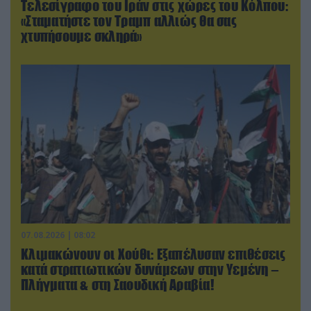
Τελεσίγραφο του Ιράν στις χώρες του Κόλπου:
«Σταματήστε τον Τραμπ αλλιώς θα σας
χτυπήσουμε σκληρά»
07.08.2026 | 08:02
Κλιμακώνουν οι Χούθι: Eξαπέλυσαν επιθέσεις
κατά στρατιωτικών δυνάμεων στην Υεμένη –
Πλήγματα & στη Σαουδική Αραβία!