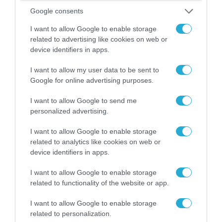
Google consents
06.08.2026 | 14:02
I want to allow Google to enable storage
«Επιχείρηση ελεύθερα πεζοδρόμια» στην
related to advertising like cookies on web or
Αθήνα: Απομακρύνθηκαν παράνομα
device identifiers in apps.
αντικείμενα από κοινόχρηστους χώρους
I want to allow my user data to be sent to
Google for online advertising purposes.
I want to allow Google to send me
personalized advertising.
I want to allow Google to enable storage
related to analytics like cookies on web or
device identifiers in apps.
I want to allow Google to enable storage
related to functionality of the website or app.
07.08.2026 | 08:02
I want to allow Google to enable storage
Οι ρωσικές δυνάμεις απέχουν μόλις 5 χλμ.
related to personalization.