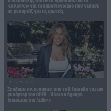
O διευθυντής του OPEN προσπαθεί να τα
«μαζέψει» για τη δημοσιογράφο που γέλασε
σε ρεπορτάζ για τις φωτιές
03.08.2026 | 19:02
Ξέπλυμα της ανοησίας από τη Α.Γιάμαλη για την
ρεπόρτερ του ΟΡΕΝ: «Όλοι να έχουμε
δικαίωμα στο λάθος»