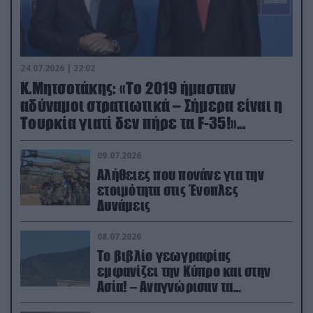
24.07.2026 | 22:02
Κ.Μητσοτάκης: «Το 2019 ήμασταν
αδύναμοι στρατιωτικά – Σήμερα είναι η
Τουρκία γιατί δεν πήρε τα F-35!»
(βίντεο)
09.07.2026
Αλήθειες που πονάνε για την
ετοιμότητα στις Ένοπλες
Δυνάμεις
08.07.2026
Το βιβλίο γεωγραφίας
εμφανίζει την Κύπρο και στην
Ασία! – Αναγνώρισαν τα
κατεχόμενα; (φωτο)