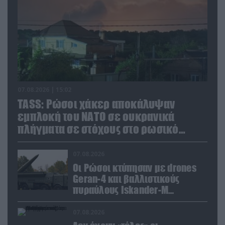
07.08.2026 | 15:02
TASS: Ρώσοι χάκερ αποκάλυψαν
εμπλοκή του ΝΑΤΟ σε ουκρανικά
πλήγματα σε στόχους στο ρωσικό
έδαφος!
07.08.2026
Οι Ρώσοι κτύπησαν με drones
Geran-4 και βαλλιστικούς
πυραύλους Iskander-M
ουκρανικό τρένο με
στρατιωτικό εξοπλισμό
07.08.2026