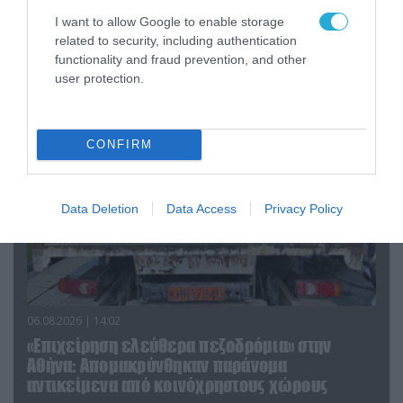
από Σλαβιάνσκ και Κραματόρσκ στο Ντονέτσκ
I want to allow Google to enable storage
related to security, including authentication
functionality and fraud prevention, and other
ΠΟΛΙΤΙΚΗ
user protection.
CONFIRM
Data Deletion
Data Access
Privacy Policy
06.08.2026 | 14:02
«Επιχείρηση ελεύθερα πεζοδρόμια» στην
Αθήνα: Απομακρύνθηκαν παράνομα
αντικείμενα από κοινόχρηστους χώρους