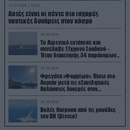
15.07.2026 | 16:03
Aυτές είναι οι πέντε πιο ισχυρές
ναυτικές δυνάμεις στον κόσμο
30.06.2026
Το Λιμενικό εντόπισε και
συνέλαβε 17χρονο Σουδανό –
Ήταν διακινητής 34 παράνομων
μεταναστών
30.06.2026
Φρεγάτα «Φορμίων»: Πίσω στο
Λοριάν μετά τις εξαντλητικές
θαλάσσιες δοκιμές στον
απαιτητικό Βισκαϊκό
25.06.2026
Βολές Harpoon από τις μονάδες
του ΠΝ (βίντεο)