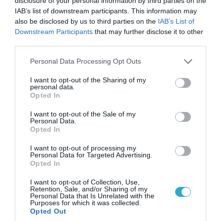
disclosure of your personal information by third parties on the
IAB’s list of downstream participants. This information may
also be disclosed by us to third parties on the
IAB’s List of
Downstream Participants
that may further disclose it to other
third parties.
Please note that this website/app uses one or more Google
Personal Data Processing Opt Outs
07.08.2026 | 02:02
services and may gather and store information including but
Στο Βελιγράδι ο Β.Ζελένσκι: «Πρέπει να
not limited to your visit or usage behaviour. You may click to
I want to opt-out of the Sharing of my
personal data.
αποσπάσουμε τους Σέρβους από το
grant or deny consent to Google and its third-party tags to
Opted In
use your data for below specified purposes in below Google
στρατόπεδο της Ρωσίας»
consent section.
I want to opt-out of the Sale of my
Personal Data.
Opted In
I want to opt-out of processing my
Personal Data for Targeted Advertising.
Opted In
I want to opt-out of Collection, Use,
Retention, Sale, and/or Sharing of my
Personal Data that Is Unrelated with the
Purposes for which it was collected.
Opted Out