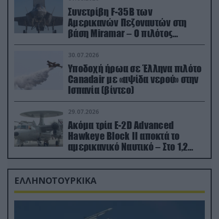
Συνετρίβη F-35B των
Αμερικανών Πεζοναυτών στη
βάση Miramar – Ο πιλότος
εκτινάχθηκε εγκαίρως
30.07.2026
Υποδοχή ήρωα σε Έλληνα πιλότο
Canadair με «αψίδα νερού» στην
Ισπανία (βίντεο)
29.07.2026
Ακόμα τρία E-2D Advanced
Hawkeye Block II αποκτά το
αμερικανικό Ναυτικό – Στο 1,2
δισ.δολάρια το κόστος
ΕΛΛΗΝΟΤΟΥΡΚΙΚΑ