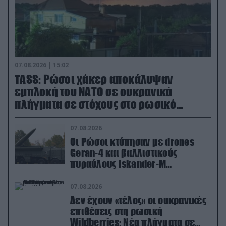
07.08.2026 | 15:02
TASS: Ρώσοι χάκερ αποκάλυψαν
εμπλοκή του ΝΑΤΟ σε ουκρανικά
πλήγματα σε στόχους στο ρωσικό
έδαφος!
07.08.2026
Οι Ρώσοι κτύπησαν με drones
Geran-4 και βαλλιστικούς
πυραύλους Iskander-M
ουκρανικό τρένο με στρατιωτικό
εξοπλισμό
07.08.2026
Δεν έχουν «τέλος» οι ουκρανικές
επιθέσεις στη ρωσική
Wildberries: Νέα πλήγματα σε