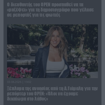
O διευθυντής του OPEN προσπαθεί να τα
«μαζέψει» για τη δημοσιογράφο που γέλασε
σε ρεπορτάζ για τις φωτιές
03.08.2026 | 19:02
Ξέπλυμα της ανοησίας από τη Α.Γιάμαλη για την
ρεπόρτερ του ΟΡΕΝ: «Όλοι να έχουμε
δικαίωμα στο λάθος»