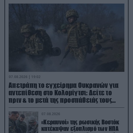
07.08.2026 | 19:02
Απετράπη το εγχείρημα Ουκρανών για
αντεπίθεση στο Κολομίγτσι: Δείτε το
πριν & το μετά της προσπάθειάς τους
(βίντεο)
07.08.2026
«Κεραυνοί» της ρωσικής Βοστόκ
κατέκαψαν εξοπλισμό των ΗΠΑ