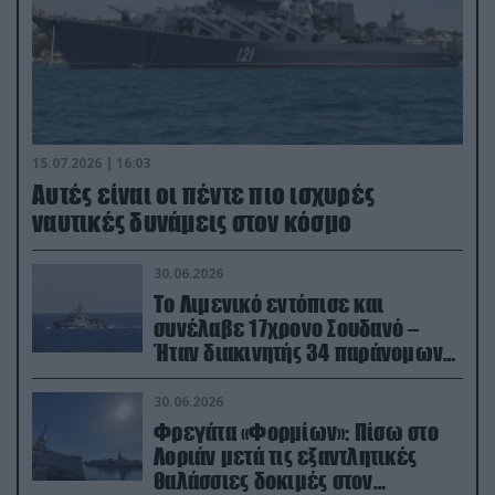
15.07.2026 | 16:03
Aυτές είναι οι πέντε πιο ισχυρές
ναυτικές δυνάμεις στον κόσμο
30.06.2026
Το Λιμενικό εντόπισε και
συνέλαβε 17χρονο Σουδανό –
Ήταν διακινητής 34 παράνομων
μεταναστών
30.06.2026
Φρεγάτα «Φορμίων»: Πίσω στο
Λοριάν μετά τις εξαντλητικές
θαλάσσιες δοκιμές στον