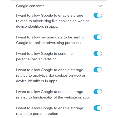
07.08.2026 | 20:02
Google consents
Ο Γιάννης Αλαφούζος «τέλειωσε» τον
I want to allow Google to enable storage
Κωνσταντίνο Ζούλα από τον ΣΚΑΪ – Ο λόγος της
related to advertising like cookies on web or
απομάκρυνσής του
device identifiers in apps.
I want to allow my user data to be sent to
Google for online advertising purposes.
I want to allow Google to send me
personalized advertising.
I want to allow Google to enable storage
related to analytics like cookies on web or
device identifiers in apps.
I want to allow Google to enable storage
related to functionality of the website or app.
06.08.2026 | 14:02
«Επιχείρηση ελεύθερα πεζοδρόμια» στην
I want to allow Google to enable storage
Αθήνα: Απομακρύνθηκαν παράνομα
related to personalization.
αντικείμενα από κοινόχρηστους χώρους