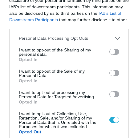
disclosure of your personal information by third parties on the
IAB’s list of downstream participants. This information may
also be disclosed by us to third parties on the
IAB’s List of
07.08.2026 | 08:02
Downstream Participants
that may further disclose it to other
third parties.
Οι ρωσικές δυνάμεις απέχουν μόλις 5 χλμ.
από Σλαβιάνσκ και Κραματόρσκ στο Ντονέτσκ
Please note that this website/app uses one or more Google
Personal Data Processing Opt Outs
services and may gather and store information including but
not limited to your visit or usage behaviour. You may click to
I want to opt-out of the Sharing of my
personal data.
grant or deny consent to Google and its third-party tags to
ΠΟΛΙΤΙΚΗ
Opted In
use your data for below specified purposes in below Google
consent section.
I want to opt-out of the Sale of my
Personal Data.
Opted In
I want to opt-out of processing my
Personal Data for Targeted Advertising.
Opted In
I want to opt-out of Collection, Use,
Retention, Sale, and/or Sharing of my
Personal Data that Is Unrelated with the
Purposes for which it was collected.
Opted Out