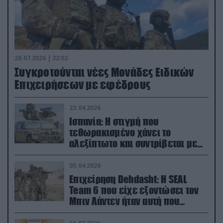
29.07.2026 | 22:02
Συγκροτούνται νέες Μονάδες Ειδικών
Επιχειρήσεων με εφέδρους
23.04.2026
Ισπανία: Η στιγμή που
τεθωρακισμένο χάνει το
αλεξίπτωτο και συντρίβεται με
ορμή στο έδαφος (βίντεο)
05.04.2026
Επιχείρηση Dehdasht: Η SEAL
Team 6 που είχε εξοντώσει τον
Μπιν Λάντεν ήταν αυτή που
διέσωσε τον πιλότο του F-15