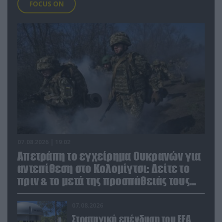
FOCUS ON
07.08.2026 | 19:02
Απετράπη το εγχείρημα Ουκρανών για
αντεπίθεση στο Κολομίγτσι: Δείτε το
πριν & το μετά της προσπάθειάς τους
(βίντεο)
07.08.2026
Στρατηγική επένδυση του EFA