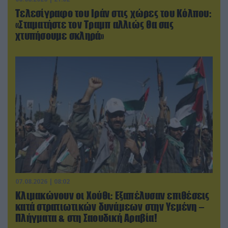
Τελεσίγραφο του Ιράν στις χώρες του Κόλπου:
«Σταματήστε τον Τραμπ αλλιώς θα σας
χτυπήσουμε σκληρά»
07.08.2026 | 08:02
Κλιμακώνουν οι Χούθι: Eξαπέλυσαν επιθέσεις
κατά στρατιωτικών δυνάμεων στην Υεμένη –
Πλήγματα & στη Σαουδική Αραβία!