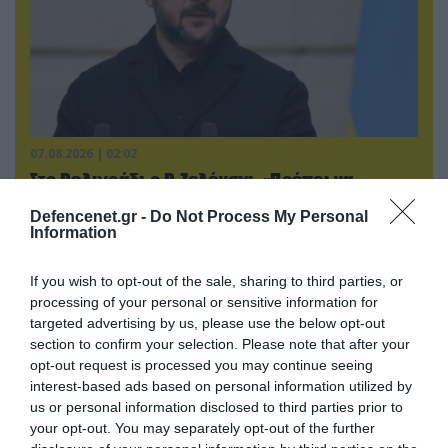
07.08.2026 | 02:02
Στο Βελιγράδι ο Β.Ζελένσκι: «Πρέπει να
αποσπάσουμε τους Σέρβους από το
Defencenet.gr -
Do Not Process My Personal
στρατόπεδο της Ρωσίας»
Information
If you wish to opt-out of the sale, sharing to third parties, or
processing of your personal or sensitive information for
targeted advertising by us, please use the below opt-out
section to confirm your selection. Please note that after your
opt-out request is processed you may continue seeing
interest-based ads based on personal information utilized by
us or personal information disclosed to third parties prior to
your opt-out. You may separately opt-out of the further