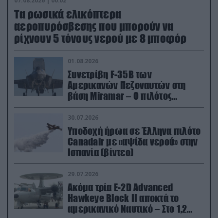
07.08.2026 | 00:02
Τα ρωσικά ελικόπτερα
αεροπυρόσβεσης που μπορούν να
ρίχνουν 5 τόνους νερού με 8 μποφόρ
01.08.2026
Συνετρίβη F-35B των
Αμερικανών Πεζοναυτών στη
βάση Miramar – Ο πιλότος
εκτινάχθηκε εγκαίρως
30.07.2026
Υποδοχή ήρωα σε Έλληνα πιλότο
Canadair με «αψίδα νερού» στην
Ισπανία (βίντεο)
29.07.2026
Ακόμα τρία E-2D Advanced
Hawkeye Block II αποκτά το
αμερικανικό Ναυτικό – Στο 1,2