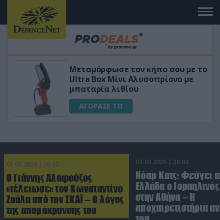
 το
«Μαγική» φόρμουλα τριβόλι + VIP
για αύξηση της λίμπιντο
ΑΓΟΡΑΣΕ ΤΟ
07.08.2026 | 20:02
07.08.2026 | 20:02
Νόαμ Κατς: Φεύγει α
Ο Γιάννης Αλαφούζος
Ελλάδα ο Ισραηλινό
«τέλειωσε» τον Κωνσταντίνο
στην Αθήνα – Η
Ζούλα από τον ΣΚΑΪ – Ο λόγος
αποχαιρετιστήρια α
της απομάκρυνσής του
του