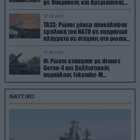
με Ουκρανούς και Αμερικανούς
μισθοφόρους – Δείτε βίντεο
07.08.2026
TASS: Ρώσοι χάκερ αποκάλυψαν
εμπλοκή του ΝΑΤΟ σε ουκρανικά
πλήγματα σε στόχους στο ρωσικό
έδαφος!
07.08.2026
Οι Ρώσοι κτύπησαν με drones
Geran-4 και βαλλιστικούς
πυραύλους Iskander-M
ουκρανικό τρένο με στρατιωτικό
εξοπλισμό
ΝΑΥΤΙΚΟ