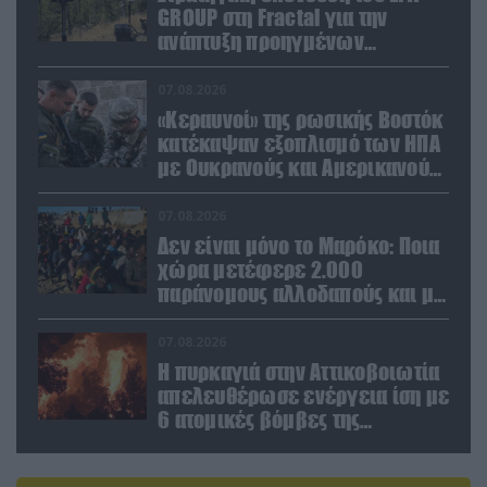
GROUP στη Fractal για την
ανάπτυξη προηγμένων
αμυντικών τεχνολογιών σε
Ελλάδα και Κύπρο
07.08.2026
«Κεραυνοί» της ρωσικής Βοστόκ
κατέκαψαν εξοπλισμό των ΗΠΑ
με Ουκρανούς και Αμερικανούς
μισθοφόρους – Δείτε βίντεο
07.08.2026
Δεν είναι μόνο το Μαρόκο: Ποια
χώρα μετέφερε 2.000
παράνομους αλλοδαπούς και με
ναρκωτικά στην Ισπανία
(βίντεο)
07.08.2026
Η πυρκαγιά στην Αττικοβοιωτία
απελευθέρωσε ενέργεια ίση με
6 ατομικές βόμβες της
Χιροσίμα!