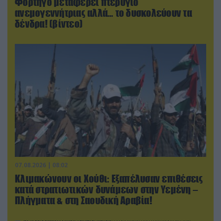
Φορτηγό μεταφέρει πτερύγιο
ανεμογεννήτριας αλλά… το δυσκολεύουν τα
δένδρα! (βίντεο)
07.08.2026 | 08:02
Κλιμακώνουν οι Χούθι: Eξαπέλυσαν επιθέσεις
κατά στρατιωτικών δυνάμεων στην Υεμένη –
Πλήγματα & στη Σαουδική Αραβία!