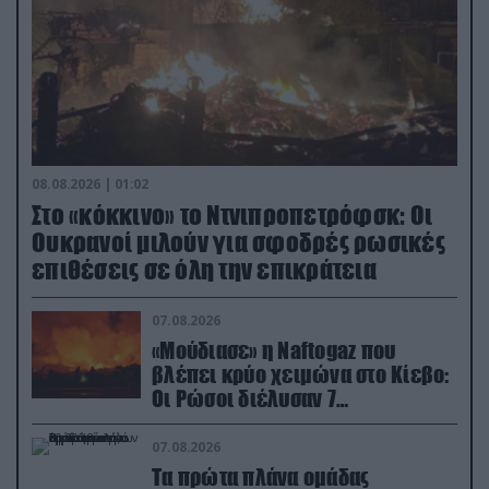
08.08.2026 | 01:02
Στο «κόκκινο» το Ντνιπροπετρόφσκ: Οι
Ουκρανοί μιλούν για σφοδρές ρωσικές
επιθέσεις σε όλη την επικράτεια
07.08.2026
«Μούδιασε» η Naftogaz που
βλέπει κρύο χειμώνα στο Κίεβο:
Οι Ρώσοι διέλυσαν 7
εγκαταστάσεις του ουκρανικού
κολοσσού!
07.08.2026
Τα πρώτα πλάνα ομάδας