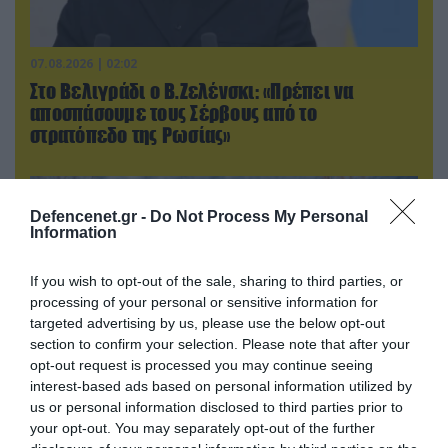
07.08.2026 | 02:02
Στο Βελιγράδι ο Β.Ζελένσκι: «Πρέπει να
αποσπάσουμε τους Σέρβους από το
στρατόπεδο της Ρωσίας»
Defencenet.gr -
Do Not Process My Personal
Information
If you wish to opt-out of the sale, sharing to third parties, or
processing of your personal or sensitive information for
targeted advertising by us, please use the below opt-out
section to confirm your selection. Please note that after your
opt-out request is processed you may continue seeing
interest-based ads based on personal information utilized by
us or personal information disclosed to third parties prior to
07.08.2026 | 08:02
your opt-out. You may separately opt-out of the further