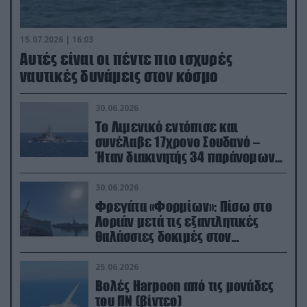
15.07.2026 | 16:03
Aυτές είναι οι πέντε πιο ισχυρές
ναυτικές δυνάμεις στον κόσμο
30.06.2026
Το Λιμενικό εντόπισε και
συνέλαβε 17χρονο Σουδανό –
Ήταν διακινητής 34 παράνομων
μεταναστών
30.06.2026
Φρεγάτα «Φορμίων»: Πίσω στο
Λοριάν μετά τις εξαντλητικές
θαλάσσιες δοκιμές στον
απαιτητικό Βισκαϊκό
25.06.2026
Βολές Harpoon από τις μονάδες
του ΠΝ (βίντεο)