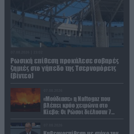
07.08.2026 | 23:02
Ρωσική επίθεση προκάλεσε σοβαρές
ζημιές στο γήπεδο της Τσερνομόρετς
(βίντεο)
07.08.2026
«Μούδιασε» η Naftogaz που
βλέπει κρύο χειμώνα στο
Κίεβο: Οι Ρώσοι διέλυσαν 7
εγκαταστάσεις του ουκρανικού
κολοσσού!
07.08.2026
Κυβερνοεπίθεση με στόχο τον