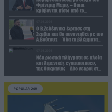
Φρίντριχ Μερτς – Ποιοι
κρύβονται πίσω από το
παραποιημένο βίντεο
07.08.2026
Ο Β.Ζελέσνσκι έφτασε στη
Σερβία και θα συναντηθεί με τον
Α.Βούτσιτς – Όλα τα βλέμματα
στις σχέσεις με τη Ρωσία
07.08.2026
Νέα ρωσικά πλήγματα σε πλοία
και λιμενικές εγκαταστάσεις
της Ουκρανίας – Δύο νεκροί στην
Κριμαία
POPULAR 24H