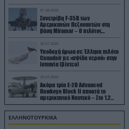
01.08.2026
Συνετρίβη F-35B των
Αμερικανών Πεζοναυτών στη
βάση Miramar – Ο πιλότος
εκτινάχθηκε εγκαίρως
30.07.2026
Υποδοχή ήρωα σε Έλληνα πιλότο
Canadair με «αψίδα νερού» στην
Ισπανία (βίντεο)
29.07.2026
Ακόμα τρία E-2D Advanced
Hawkeye Block II αποκτά το
αμερικανικό Ναυτικό – Στο 1,2
δισ.δολάρια το κόστος
ΕΛΛΗΝΟΤΟΥΡΚΙΚΑ