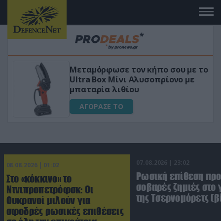
Μεταμόρφωσε τον κήπο σου με το
ικό
Ultra Box Μίνι Αλυσοπρίονο με
μπαταρία λιθίου
ΑΓΟΡΑΣΕ ΤΟ
07.08.2026 | 23:02
08.08.2026 | 01:02
Ρωσική επίθεση πρ
Στο «κόκκινο» το
σοβαρές ζημιές στο
Ντνιπροπετρόφσκ: Οι
της Τσερνομόρετς (β
Ουκρανοί μιλούν για
σφοδρές ρωσικές επιθέσεις