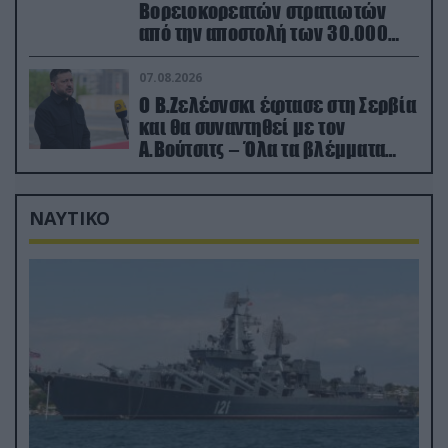
Βορειοκορεατών στρατιωτών
από την αποστολή των 30.000
που έφτασαν στη Ρωσία (βίντεο)
07.08.2026
Ο Β.Ζελέσνσκι έφτασε στη Σερβία
και θα συναντηθεί με τον
Α.Βούτσιτς – Όλα τα βλέμματα
στις σχέσεις με τη Ρωσία
ΝΑΥΤΙΚΟ