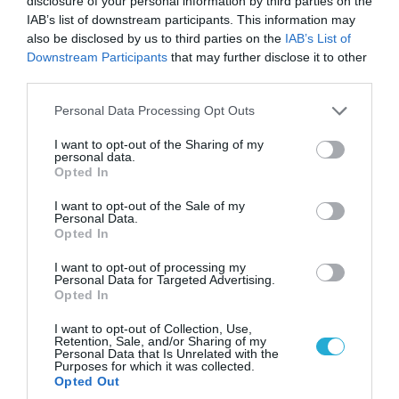
Οι ρωσικές δυνάμεις απέχουν μόλις 5 χλμ.
disclosure of your personal information by third parties on the
από Σλαβιάνσκ και Κραματόρσκ στο Ντονέτσκ
IAB’s list of downstream participants. This information may
also be disclosed by us to third parties on the
IAB’s List of
Downstream Participants
that may further disclose it to other
third parties.
ΠΟΛΙΤΙΚΗ
Please note that this website/app uses one or more Google
Personal Data Processing Opt Outs
services and may gather and store information including but
not limited to your visit or usage behaviour. You may click to
I want to opt-out of the Sharing of my
personal data.
grant or deny consent to Google and its third-party tags to
Opted In
use your data for below specified purposes in below Google
consent section.
I want to opt-out of the Sale of my
Personal Data.
Opted In
I want to opt-out of processing my
Personal Data for Targeted Advertising.
Opted In
I want to opt-out of Collection, Use,
07.08.2026 | 20:02
Retention, Sale, and/or Sharing of my
Personal Data that Is Unrelated with the
Ο Γιάννης Αλαφούζος «τέλειωσε» τον
Purposes for which it was collected.
Κωνσταντίνο Ζούλα από τον ΣΚΑΪ – Ο λόγος της
Opted Out
απομάκρυνσής του