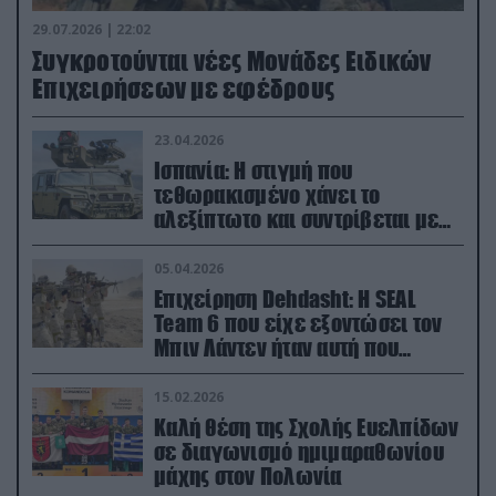
29.07.2026 | 22:02
Συγκροτούνται νέες Μονάδες Ειδικών
Επιχειρήσεων με εφέδρους
23.04.2026
Ισπανία: Η στιγμή που
τεθωρακισμένο χάνει το
αλεξίπτωτο και συντρίβεται με
ορμή στο έδαφος (βίντεο)
05.04.2026
Επιχείρηση Dehdasht: Η SEAL
Team 6 που είχε εξοντώσει τον
Μπιν Λάντεν ήταν αυτή που
διέσωσε τον πιλότο του F-15
15.02.2026
Καλή θέση της Σχολής Ευελπίδων
σε διαγωνισμό ημιμαραθωνίου
μάχης στον Πολωνία