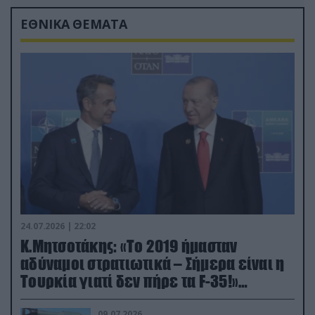
ΕΘΝΙΚΑ ΘΕΜΑΤΑ
24.07.2026 | 22:02
Κ.Μητσοτάκης: «Το 2019 ήμασταν
αδύναμοι στρατιωτικά – Σήμερα είναι η
Τουρκία γιατί δεν πήρε τα F-35!»
(βίντεο)
09.07.2026