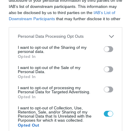
disclosure of your personal information by third parties on the
IAB’s list of downstream participants. This information may
08.08.2026 | 09:02
also be disclosed by us to third parties on the
IAB’s List of
Downstream Participants
that may further disclose it to other
«Η απόλυτη τραγωδία»: Η «αιχμηρή» ανάρτηση
third parties.
του Αρκά για τα τατουάζ (φωτο)
Please note that this website/app uses one or more Google
Personal Data Processing Opt Outs
services and may gather and store information including but
not limited to your visit or usage behaviour. You may click to
I want to opt-out of the Sharing of my
personal data.
grant or deny consent to Google and its third-party tags to
Opted In
use your data for below specified purposes in below Google
consent section.
I want to opt-out of the Sale of my
Personal Data.
Opted In
I want to opt-out of processing my
Personal Data for Targeted Advertising.
Opted In
I want to opt-out of Collection, Use,
07.08.2026 | 20:02
Retention, Sale, and/or Sharing of my
Personal Data that Is Unrelated with the
Ο Γιάννης Αλαφούζος «τέλειωσε» τον
Purposes for which it was collected.
Κωνσταντίνο Ζούλα από τον ΣΚΑΪ – Ο λόγος της
Opted Out