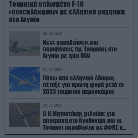
Τουρκικά οπλισμένα F-16
«συνεπλάκησαν» με ελληνικά μαχητικά
στο Αιγαίο
06.08.2026
Νέες παραβιάσεις και
παραβάσεις της Τουρκίας στο
Αιγαίο με τρία UAV
31.07.2026
Πάνω από ελληνικό έδαφος
πέταξε για πρώτη φορά μετά το
2023 τουρκικό αεροσκάφος
29.07.2026
Ο Κ.Μητσοτάκης μιλούσε για
αποτροπή στο Αγαθονήσι και οι
Τούρκοι παραβίαζαν με ΑΦΝΣ και
drone