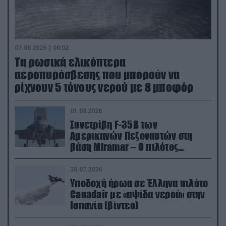
07.08.2026 | 00:02
Τα ρωσικά ελικόπτερα
αεροπυρόσβεσης που μπορούν να
ρίχνουν 5 τόνους νερού με 8 μποφόρ
01.08.2026
Συνετρίβη F-35B των
Αμερικανών Πεζοναυτών στη
βάση Miramar – Ο πιλότος
εκτινάχθηκε εγκαίρως
30.07.2026
Υποδοχή ήρωα σε Έλληνα πιλότο
Canadair με «αψίδα νερού» στην
Ισπανία (βίντεο)