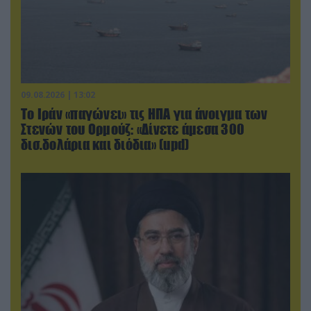
09.08.2026 | 13:02
Το Ιράν «παγώνει» τις ΗΠΑ για άνοιγμα των
Στενών του Ορμούζ: «Δίνετε άμεσα 300
δισ.δολάρια και διόδια» (upd)