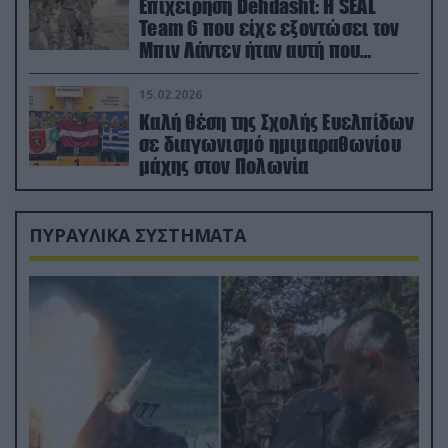
Επιχείρηση Dehdasht: Η SEAL
Team 6 που είχε εξοντώσει τον
Μπιν Λάντεν ήταν αυτή που
διέσωσε τον πιλότο του F-15
15.02.2026
Καλή θέση της Σχολής Ευελπίδων
σε διαγωνισμό ημιμαραθωνίου
μάχης στον Πολωνία
ΠΥΡΑΥΛΙΚΑ ΣΥΣΤΗΜΑΤΑ