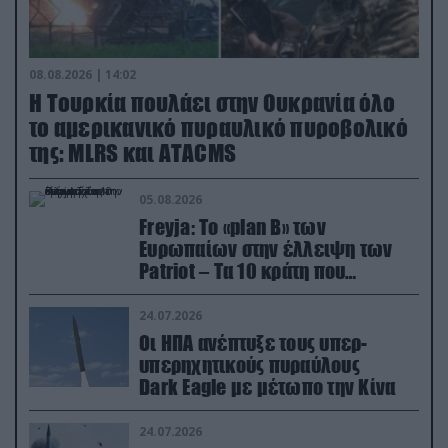
08.08.2026 | 14:02
Η Τουρκία πουλάει στην Ουκρανία όλο
το αμερικανικό πυραυλικό πυροβολικό
της: MLRS και ΑΤΑCMS
05.08.2026
Freyja: Το «plan Β» των
Ευρωπαίων στην έλλειψη των
Patriot – Τα 10 κράτη που
συμμετέχουν στο δίκτυο
συνεργασίας
24.07.2026
Οι ΗΠΑ ανέπτυξε τους υπερ-
υπερηχητικούς πυραύλους
Dark Eagle με μέτωπο την Κίνα
24.07.2026