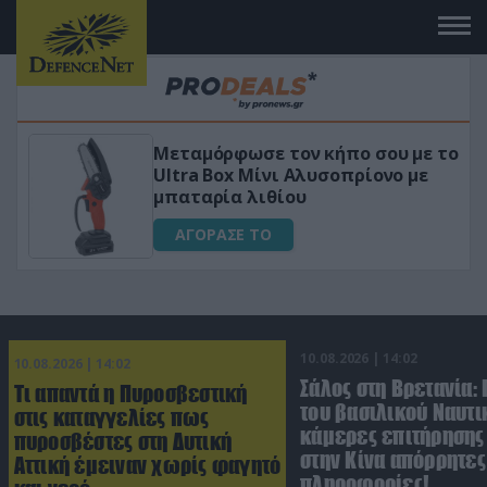
Μεταμόρφωσε τον κήπο σου με το
ικό
Ultra Box Μίνι Αλυσοπρίονο με
μπαταρία λιθίου
ΑΓΟΡΑΣΕ ΤΟ
10.08.2026 | 14:02
10.08.2026 | 14:02
Σάλος στη Βρετανία:
Τι απαντά η Πυροσβεστική
του βασιλικού Ναυτι
στις καταγγελίες πως
κάμερες επιτήρησης
πυροσβέστες στη Δυτική
στην Κίνα απόρρητες
Αττική έμειναν χωρίς φαγητό
πληροφορίες!