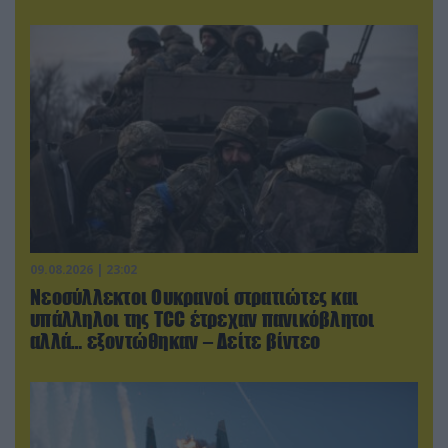
09.08.2026 | 23:02
Νεοσύλλεκτοι Ουκρανοί στρατιώτες και
υπάλληλοι της TCC έτρεχαν πανικόβλητοι
αλλά… εξοντώθηκαν – Δείτε βίντεο