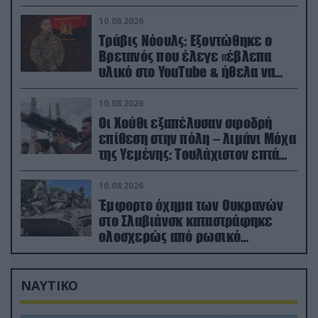
νερό
10.08.2026
Τράβις Νόουλς: Εξοντώθηκε ο
Βρετανός που έλεγε «έβλεπα
υλικό στο YouTube & ήθελα να
καθαρίσω τους Ρώσους» (βίντεο)
10.08.2026
Οι Χούθι εξαπέλυσαν σφοδρή
επίθεση στην πόλη – λιμάνι Μόχα
της Υεμένης: Toυλάχιστον επτά
νεκροί (βίντεο)
10.08.2026
Έμφορτο όχημα των Ουκρανών
στο Σλαβιάνσκ καταστράφηκε
ολοσχερώς από ρωσικό
μαχητικό μέσα στην πόλη!
(βίντεο)
ΝΑΥΤΙΚΟ