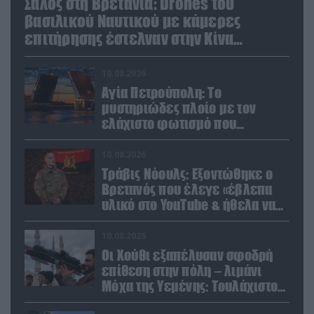
Σάλος στη Βρετανία: Drones του
βασιλικού Ναυτικού με κάμερες
επιτήρησης έστελναν στην Κίνα
απόρρητες πληροφορίες!
10.08.2026
Αγία Πετρούπολη: Το
μυστηριώδες πλοίο με τον
ελάχιστο φωτισμό που
προκάλεσε την περιέργεια
κατοίκων και περαστικών
10.08.2026
Τράβις Νόουλς: Εξοντώθηκε ο
Βρετανός που έλεγε «έβλεπα
υλικό στο YouTube & ήθελα να
καθαρίσω τους Ρώσους»
(βίντεο)
10.08.2026
Οι Χούθι εξαπέλυσαν σφοδρή
επίθεση στην πόλη – λιμάνι
Μόχα της Υεμένης: Toυλάχιστον
επτά νεκροί (βίντεο)