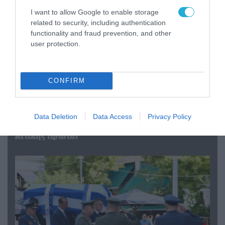
I want to allow Google to enable storage
related to security, including authentication
functionality and fraud prevention, and other
user protection.
CONFIRM
06.08.2026 | 09:03
«Οι εντελώς αθώοι»: Η ανάρτηση του Αρκά για
Data Deletion
Data Access
Privacy Policy
τα ζώα που χάθηκαν στις πυρκαγιές της
Αττικής (φωτο)