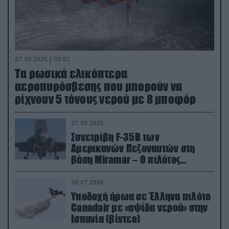
07.08.2026 | 00:02
Τα ρωσικά ελικόπτερα
αεροπυρόσβεσης που μπορούν να
ρίχνουν 5 τόνους νερού με 8 μποφόρ
01.08.2026
Συνετρίβη F-35B των
Αμερικανών Πεζοναυτών στη
βάση Miramar – Ο πιλότος
εκτινάχθηκε εγκαίρως
30.07.2026
Υποδοχή ήρωα σε Έλληνα πιλότο
Canadair με «αψίδα νερού» στην
Ισπανία (βίντεο)