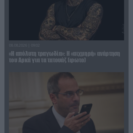
08.08.2026 | 09:02
«Η απόλυτη τραγωδία»: Η «αιχμηρή» ανάρτηση
του Αρκά για τα τατουάζ (φωτο)