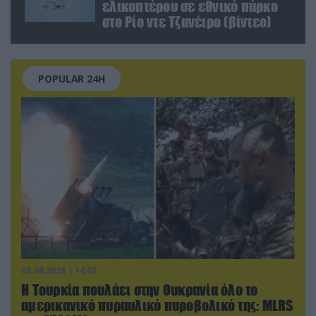
ελικοπτέρου σε εθνικό πάρκο
στο Ρίο ντε Τζανέιρο (βίντεο)
POPULAR 24H
08.08.2026 | 14:02
Η Τουρκία πουλάει στην Ουκρανία όλο το
αμερικανικό πυραυλικό πυροβολικό της: MLRS