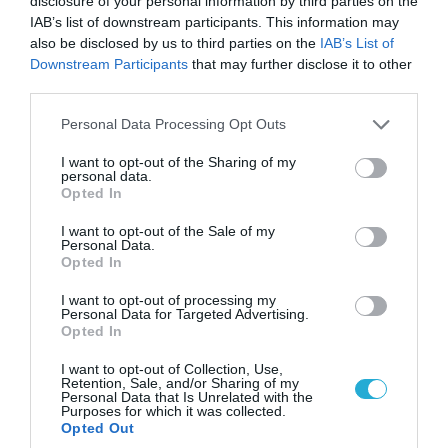
disclosure of your personal information by third parties on the
IAB’s list of downstream participants. This information may
also be disclosed by us to third parties on the
IAB’s List of
Downstream Participants
that may further disclose it to other
third parties.
Please note that this website/app uses one or more Google
Personal Data Processing Opt Outs
services and may gather and store information including but
not limited to your visit or usage behaviour. You may click to
I want to opt-out of the Sharing of my
personal data.
grant or deny consent to Google and its third-party tags to
Opted In
08.08.2026 | 18:02
use your data for below specified purposes in below Google
consent section.
Βάσει της τριμερούς συμφωνίας Τουρκίας,
I want to opt-out of the Sale of my
Personal Data.
Σ.Αραβίας & Πακιστάν θα πολεμήσουν Ριάντ και
Opted In
Ισλαμαμπάντ κατά της Ελλάδας!
I want to opt-out of processing my
Personal Data for Targeted Advertising.
Opted In
I want to opt-out of Collection, Use,
Retention, Sale, and/or Sharing of my
Personal Data that Is Unrelated with the
Purposes for which it was collected.
Opted Out