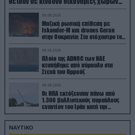
θέτουν σε κίνδυνο οικονομίες χωρών
του ΝΑΤΟ
09.08.2026
Μαζική ρωσική επίθεση με
Iskander-M και drones Geran
στην Ουκρανία: Στο στόχαστρο το
εργοστάσιο των Flamingo
08.08.2026
Πλοίο της ADNOC των ΗΑΕ
κτυπήθηκε από πύραυλο στα
Στενά του Ορμούζ
08.08.2026
Οι ΗΠΑ εκτόξευσαν πάνω από
1.300 βαλλιστικούς πυραύλους
εναντίον του Ιράν κατά την
διάρκεια του πολέμου
ΝΑΥΤΙΚΟ