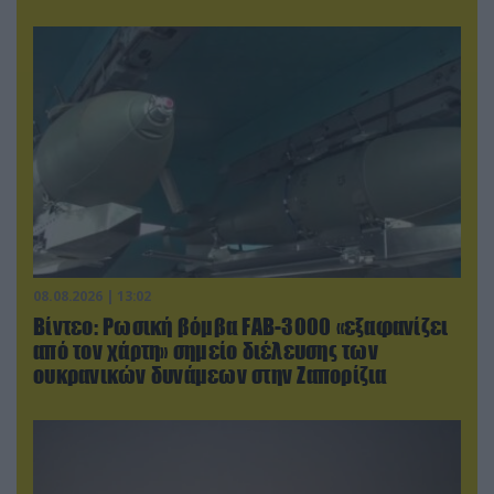
08.08.2026 | 13:02
Βίντεο: Ρωσική βόμβα FAB-3000 «εξαφανίζει
από τον χάρτη» σημείο διέλευσης των
ουκρανικών δυνάμεων στην Ζαπορίζια