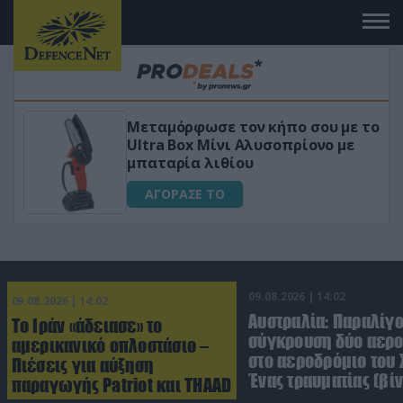
Μεταμόρφωσε τον κήπο σου με το
κό
Ultra Box Μίνι Αλυσοπρίονο με
μπαταρία λιθίου
ΑΓΟΡΑΣΕ ΤΟ
09.08.2026 | 14:02
09.08.2026 | 14:02
Αυστραλία: Παραλίγ
Το Ιράν «άδειασε» το
σύγκρουση δύο αε
αμερικανικό οπλοστάσιο –
στο αεροδρόμιο του 
Πιέσεις για αύξηση
Ένας τραυματίας (βίν
παραγωγής Patriot και THAAD