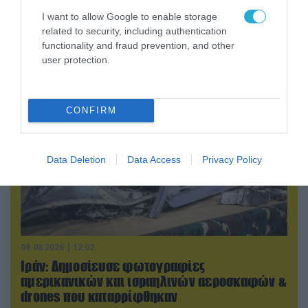
08.08.2026 | 09:02
I want to allow Google to enable storage
related to security, including authentication
«Η απόλυτη τραγωδία»: Η «αιχμηρή» ανάρτηση
functionality and fraud prevention, and other
του Αρκά για τα τατουάζ (φωτο)
user protection.
CONFIRM
Data Deletion
Data Access
Privacy Policy
08.08.2026 | 12:02
Ιράν: Δημοσίευσε φωτογραφίες
αμερικανικών και ισραηλινών αεροσκαφών &
drones που καταρρίφθηκαν