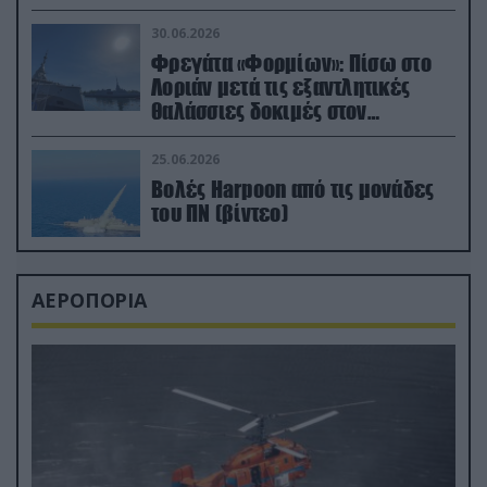
μεταναστών
30.06.2026
Φρεγάτα «Φορμίων»: Πίσω στο
Λοριάν μετά τις εξαντλητικές
θαλάσσιες δοκιμές στον
απαιτητικό Βισκαϊκό
25.06.2026
Βολές Harpoon από τις μονάδες
του ΠΝ (βίντεο)
ΑΕΡΟΠΟΡΙΑ