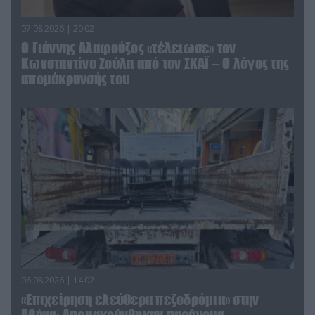
07.08.2026 | 20:02
Ο Γιάννης Αλαφούζος «τέλειωσε» τον
Κωνσταντίνο Ζούλα από τον ΣΚΑΪ – Ο λόγος της
απομάκρυνσής του
06.08.2026 | 14:02
«Επιχείρηση ελεύθερα πεζοδρόμια» στην