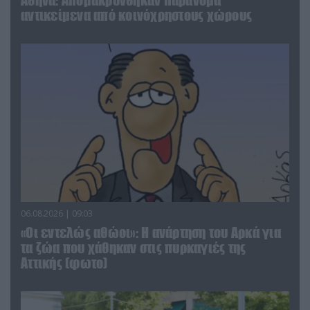
Αθήνα: Απομακρύνθηκαν παράνομα
αντικείμενα από κοινόχρηστους χώρους
06.08.2026 | 09:03
«Οι εντελώς αθώοι»: Η ανάρτηση του Αρκά για
τα ζώα που χάθηκαν στις πυρκαγιές της
Αττικής (φωτο)