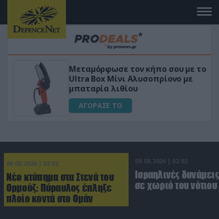
ν κήπο σου με το
«Μαγική» φόρμουλα τρι
Αλυσοπρίονο με
για αύξηση της λίμπιν
υ
ΑΓΟΡΑΣΕ ΤΟ
09.08.2026 | 02:02
09.08.2026 | 02:02
Ισραηλινές δυνάμεις
Νέο κτύπημα στα Στενά του
σε χωριό του νότιου
Ορμούζ: Πύραυλος έπληξε
πλοίο κοντά στο Ομάν