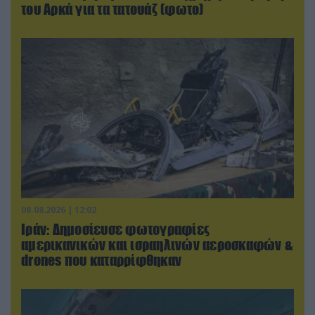
του Αρκά για τα τατουάζ (φωτο)
08.08.2026 | 12:02
Ιράν: Δημοσίευσε φωτογραφίες
αμερικανικών και ισραηλινών αεροσκαφών &
drones που καταρρίφθηκαν