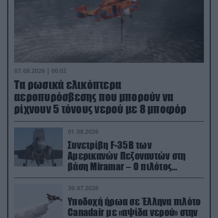
07.08.2026 | 00:02
Τα ρωσικά ελικόπτερα
αεροπυρόσβεσης που μπορούν να
ρίχνουν 5 τόνους νερού με 8 μποφόρ
01.08.2026
Συνετρίβη F-35B των
Αμερικανών Πεζοναυτών στη
βάση Miramar – Ο πιλότος
εκτινάχθηκε εγκαίρως
30.07.2026
Υποδοχή ήρωα σε Έλληνα πιλότο
Canadair με «αψίδα νερού» στην