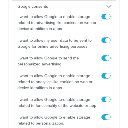
«Επιχείρηση ελεύθερα πεζοδρόμια» στην
Google consents
Αθήνα: Απομακρύνθηκαν παράνομα
αντικείμενα από κοινόχρηστους χώρους
I want to allow Google to enable storage
related to advertising like cookies on web or
device identifiers in apps.
I want to allow my user data to be sent to
Google for online advertising purposes.
I want to allow Google to send me
personalized advertising.
I want to allow Google to enable storage
related to analytics like cookies on web or
device identifiers in apps.
06.08.2026 | 09:03
I want to allow Google to enable storage
«Οι εντελώς αθώοι»: Η ανάρτηση του Αρκά για
related to functionality of the website or app.
τα ζώα που χάθηκαν στις πυρκαγιές της
Αττικής (φωτο)
I want to allow Google to enable storage
related to personalization.