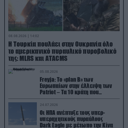
08.08.2026 | 14:02
Η Τουρκία πουλάει στην Ουκρανία όλο
το αμερικανικό πυραυλικό πυροβολικό
της: MLRS και ΑΤΑCMS
05.08.2026
Freyja: Το «plan Β» των
Ευρωπαίων στην έλλειψη των
Patriot – Τα 10 κράτη που
συμμετέχουν στο δίκτυο
συνεργασίας
24.07.2026
Οι ΗΠΑ ανέπτυξε τους υπερ-
υπερηχητικούς πυραύλους
Dark Eagle με μέτωπο την Κίνα