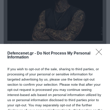
08.08.2026 | 09:02
«Η απόλυτη τραγωδία»: Η «αιχμηρή» ανάρτηση
Defencenet.gr -
Do Not Process My Personal
του Αρκά για τα τατουάζ (φωτο)
Information
If you wish to opt-out of the sale, sharing to third parties, or
processing of your personal or sensitive information for
targeted advertising by us, please use the below opt-out
section to confirm your selection. Please note that after your
opt-out request is processed you may continue seeing
interest-based ads based on personal information utilized by
us or personal information disclosed to third parties prior to
your opt-out. You may separately opt-out of the further