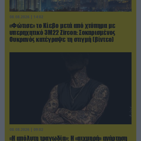
08.08.2026 | 14:02
«Φώτισε» το Κίεβο μετά από χτύπημα με
υπερηχητικό 3M22 Zircon: Σοκαρισμένος
Ουκρανός κατέγραψε τη στιγμή (βίντεο)
08.08.2026 | 09:02
«Η απόλυτη τραγωδία»: Η «αιχμηρή» ανάρτηση