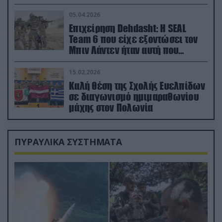
ορμή στο έδαφος (βίντεο)
05.04.2026
Επιχείρηση Dehdasht: Η SEAL
Team 6 που είχε εξοντώσει τον
Μπιν Λάντεν ήταν αυτή που
διέσωσε τον πιλότο του F-15
15.02.2026
Καλή θέση της Σχολής Ευελπίδων
σε διαγωνισμό ημιμαραθωνίου
μάχης στον Πολωνία
ΠΥΡΑΥΛΙΚΑ ΣΥΣΤΗΜΑΤΑ