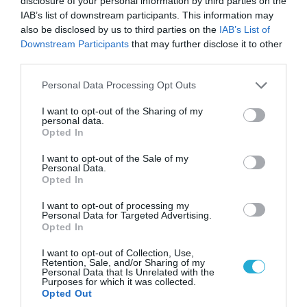
disclosure of your personal information by third parties on the
IAB’s list of downstream participants. This information may
also be disclosed by us to third parties on the
IAB’s List of
Downstream Participants
that may further disclose it to other
07.08.2026 | 20:02
third parties.
Ο Γιάννης Αλαφούζος «τέλειωσε» τον
Κωνσταντίνο Ζούλα από τον ΣΚΑΪ – Ο λόγος της
Please note that this website/app uses one or more Google
Personal Data Processing Opt Outs
απομάκρυνσής του
services and may gather and store information including but
not limited to your visit or usage behaviour. You may click to
I want to opt-out of the Sharing of my
personal data.
grant or deny consent to Google and its third-party tags to
Opted In
use your data for below specified purposes in below Google
consent section.
I want to opt-out of the Sale of my
Personal Data.
Opted In
I want to opt-out of processing my
Personal Data for Targeted Advertising.
Opted In
I want to opt-out of Collection, Use,
Retention, Sale, and/or Sharing of my
Personal Data that Is Unrelated with the
Purposes for which it was collected.
Opted Out
06.08.2026 | 14:02