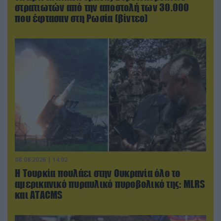
στρατιωτών από την αποστολή των 30.000
που έφτασαν στη Ρωσία (βίντεο)
08.08.2026 | 14:02
Η Τουρκία πουλάει στην Ουκρανία όλο το
αμερικανικό πυραυλικό πυροβολικό της: MLRS
και ΑΤΑCMS