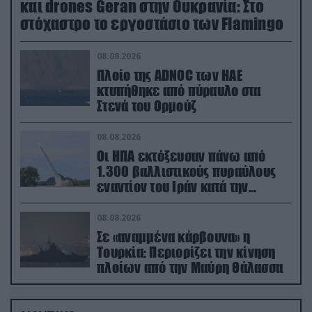
και drones Geran στην Ουκρανία: Στο
στόχαστρο το εργοστάσιο των Flamingo
08.08.2026
Πλοίο της ADNOC των ΗΑΕ
κτυπήθηκε από πύραυλο στα
Στενά του Ορμούζ
08.08.2026
Οι ΗΠΑ εκτόξευσαν πάνω από
1.300 βαλλιστικούς πυραύλους
εναντίον του Ιράν κατά την
διάρκεια του πολέμου
08.08.2026
Σε «αναμμένα κάρβουνα» η
Τουρκία: Περιορίζει την κίνηση
πλοίων από την Μαύρη Θάλασσα