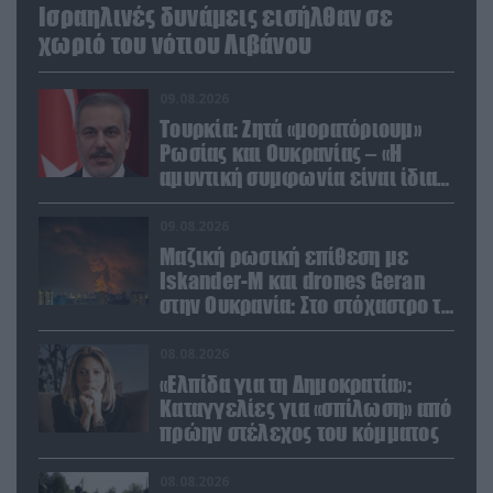
Ισραηλινές δυνάμεις εισήλθαν σε
χωριό του νότιου Λιβάνου
09.08.2026
Τουρκία: Ζητά «μορατόριουμ»
Ρωσίας και Ουκρανίας – «Η
αμυντική συμφωνία είναι ίδια
με το άρθρο 5 του ΝΑΤΟ» (upd)
09.08.2026
Μαζική ρωσική επίθεση με
Iskander-M και drones Geran
στην Ουκρανία: Στο στόχαστρο το
εργοστάσιο των Flamingo
08.08.2026
«Ελπίδα για τη Δημοκρατία»:
Καταγγελίες για «σπίλωση» από
πρώην στέλεχος του κόμματος
08.08.2026