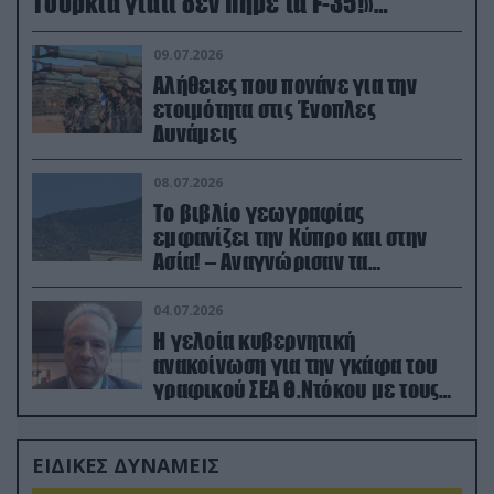
Τουρκία γιατί δεν πήρε τα F-35!»
(βίντεο)
09.07.2026
Αλήθειες που πονάνε για την
ετοιμότητα στις Ένοπλες
Δυνάμεις
08.07.2026
Το βιβλίο γεωγραφίας
εμφανίζει την Κύπρο και στην
Ασία! – Αναγνώρισαν τα
κατεχόμενα; (φωτο)
04.07.2026
Η γελοία κυβερνητική
ανακοίνωση για την γκάφα του
γραφικού ΣΕΑ Θ.Ντόκου με τους
Ρώσους φαρσέρ
ΕΙΔΙΚΕΣ ΔΥΝΑΜΕΙΣ