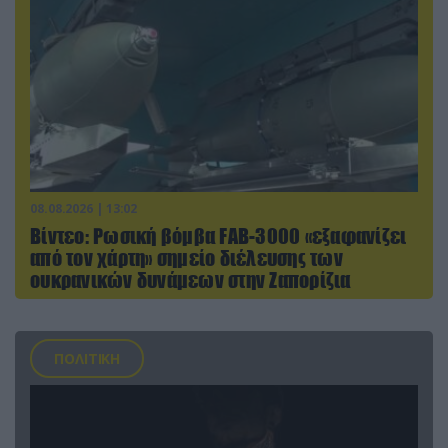
08.08.2026 | 13:02
Βίντεο: Ρωσική βόμβα FAB-3000 «εξαφανίζει
από τον χάρτη» σημείο διέλευσης των
ουκρανικών δυνάμεων στην Ζαπορίζια
ΠΟΛΙΤΙΚΗ