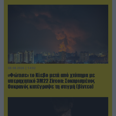
08.08.2026 | 14:02
«Φώτισε» το Κίεβο μετά από χτύπημα με
υπερηχητικό 3M22 Zircon: Σοκαρισμένος
Ουκρανός κατέγραψε τη στιγμή (βίντεο)