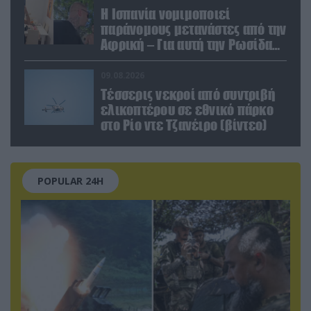
Η Ισπανία νομιμοποιεί
παράνομους μετανάστες από την
Αφρική – Για αυτή την Ρωσίδα
όμως επέλεξαν την απέλαση
09.08.2026
Τέσσερις νεκροί από συντριβή
ελικοπτέρου σε εθνικό πάρκο
στο Ρίο ντε Τζανέιρο (βίντεο)
POPULAR 24H