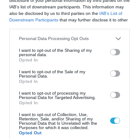
disclosure of your personal information by third parties on the
από τον χάρτη» σημείο διέλευσης των
IAB’s list of downstream participants. This information may
ουκρανικών δυνάμεων στην Ζαπορίζια
also be disclosed by us to third parties on the
IAB’s List of
Downstream Participants
that may further disclose it to other
third parties.
Please note that this website/app uses one or more Google
Personal Data Processing Opt Outs
services and may gather and store information including but
not limited to your visit or usage behaviour. You may click to
I want to opt-out of the Sharing of my
personal data.
grant or deny consent to Google and its third-party tags to
Opted In
use your data for below specified purposes in below Google
consent section.
I want to opt-out of the Sale of my
Personal Data.
Opted In
I want to opt-out of processing my
Personal Data for Targeted Advertising.
08.08.2026 | 17:02
Opted In
Σε «αναμμένα κάρβουνα» η Τουρκία:
I want to opt-out of Collection, Use,
Περιορίζει την κίνηση πλοίων από την Μαύρη
Retention, Sale, and/or Sharing of my
Θάλασσα
Personal Data that Is Unrelated with the
Purposes for which it was collected.
Opted Out