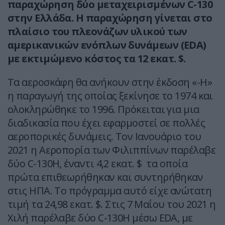
παραχώρηση δύο μεταχειρισμένων C-130
στην Ελλάδα. Η παραχώρηση γίνεται στο
πλαίσιο του πλεονάζων υλικού των
αμερικανικών ενόπλων δυνάμεων (EDA)
με εκτιμώμενο κόστος τα 12 εκατ. $.
Τα αεροσκάφη θα ανήκουν στην έκδοση «-Η»
η παραγωγή της οποίας ξεκίνησε το 1974 και
ολοκληρώθηκε το 1996. Πρόκειται για μια
διαδικασία που έχει εφαρμοστεί σε πολλές
αεροπορικές δυνάμεις. Τον Ιανουάριο του
2021 η Αεροπορία των Φιλιππίνων παρέλαβε
δύο C-130H, έναντι 4,2 εκατ. $ τα οποία
πρώτα επιθεωρήθηκαν και συντηρήθηκαν
στις ΗΠΑ. Το πρόγραμμα αυτό είχε ανώτατη
τιμή τα 24,98 εκατ. $. Στις 7 Μαΐου του 2021 η
Χιλή παρέλαβε δύο C-130H μέσω EDA, με