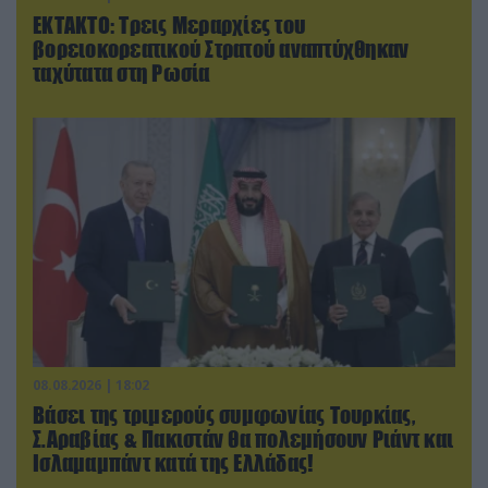
ΕΚΤΑΚΤΟ: Τρεις Μεραρχίες του
βορειοκορεατικού Στρατού αναπτύχθηκαν
ταχύτατα στη Ρωσία
08.08.2026 | 18:02
Βάσει της τριμερούς συμφωνίας Τουρκίας,
Σ.Αραβίας & Πακιστάν θα πολεμήσουν Ριάντ και
Ισλαμαμπάντ κατά της Ελλάδας!