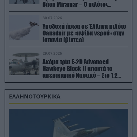
βάση Miramar – Ο πιλότος
εκτινάχθηκε εγκαίρως
30.07.2026
Υποδοχή ήρωα σε Έλληνα πιλότο
Canadair με «αψίδα νερού» στην
Ισπανία (βίντεο)
29.07.2026
Ακόμα τρία E-2D Advanced
Hawkeye Block II αποκτά το
αμερικανικό Ναυτικό – Στο 1,2
δισ.δολάρια το κόστος
ΕΛΛΗΝΟΤΟΥΡΚΙΚΑ