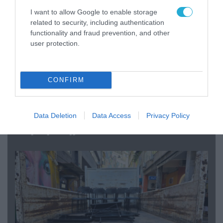
I want to allow Google to enable storage
related to security, including authentication
functionality and fraud prevention, and other
user protection.
CONFIRM
07.08.2026 | 20:02
Ο Γιάννης Αλαφούζος «τέλειωσε» τον
Data Deletion
Data Access
Privacy Policy
Κωνσταντίνο Ζούλα από τον ΣΚΑΪ – Ο λόγος της
απομάκρυνσής του