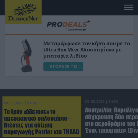
ον κήπο σου με το
«Μαγική» φόρμουλα τ
 Αλυσοπρίονο με
για αύξηση της λίμπι
ου
ΑΓΟΡΑΣΕ ΤΟ
09.08.2026 | 14:02
09.08.2026 | 14:02
Αυστραλία: Παραλίγ
Το Ιράν «άδειασε» το
σύγκρουση δύο αε
αμερικανικό οπλοστάσιο –
στο αεροδρόμιο του 
Πιέσεις για αύξηση
Ένας τραυματίας (βίν
παραγωγής Patriot και THAAD