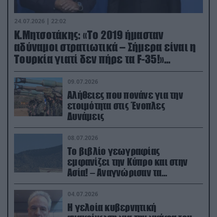
24.07.2026 | 22:02
Κ.Μητσοτάκης: «Το 2019 ήμασταν
αδύναμοι στρατιωτικά – Σήμερα είναι η
Τουρκία γιατί δεν πήρε τα F-35!»
(βίντεο)
09.07.2026
Αλήθειες που πονάνε για την
ετοιμότητα στις Ένοπλες
Δυνάμεις
08.07.2026
Το βιβλίο γεωγραφίας
εμφανίζει την Κύπρο και στην
Ασία! – Αναγνώρισαν τα
κατεχόμενα; (φωτο)
04.07.2026
Η γελοία κυβερνητική