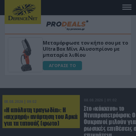
Μεταμόρφωσε τον κήπο σου με το
ικό
Ultra Box Μίνι Αλυσοπρίονο με
μπαταρία λιθίου
ΑΓΟΡΑΣΕ ΤΟ
08.08.2026 | 01:02
08.08.2026 | 09:02
Στο «κόκκινο» το
«Η απόλυτη τραγωδία»: Η
Ντνιπροπετρόφσκ: Ο
«αιχμηρή» ανάρτηση του Αρκά
Ουκρανοί μιλούν γι
για τα τατουάζ (φωτο)
ρωσικές επιθέσεις σ
επικράτεια