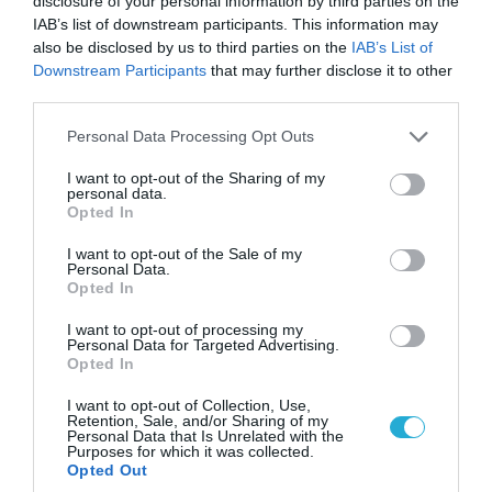
disclosure of your personal information by third parties on the
IAB’s list of downstream participants. This information may
also be disclosed by us to third parties on the
IAB’s List of
Downstream Participants
that may further disclose it to other
third parties.
08.08.2026 | 09:02
Please note that this website/app uses one or more Google
Personal Data Processing Opt Outs
«Η απόλυτη τραγωδία»: Η «αιχμηρή» ανάρτηση
services and may gather and store information including but
not limited to your visit or usage behaviour. You may click to
I want to opt-out of the Sharing of my
του Αρκά για τα τατουάζ (φωτο)
personal data.
grant or deny consent to Google and its third-party tags to
Opted In
use your data for below specified purposes in below Google
consent section.
I want to opt-out of the Sale of my
Personal Data.
Opted In
I want to opt-out of processing my
Personal Data for Targeted Advertising.
Opted In
I want to opt-out of Collection, Use,
Retention, Sale, and/or Sharing of my
Personal Data that Is Unrelated with the
Purposes for which it was collected.
Opted Out