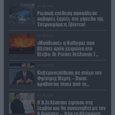
07.08.2026
Ρωσική επίθεση προκάλεσε
σοβαρές ζημιές στο γήπεδο της
Τσερνομόρετς (βίντεο)
07.08.2026
«Μούδιασε» η Naftogaz που
βλέπει κρύο χειμώνα στο
Κίεβο: Οι Ρώσοι διέλυσαν 7
εγκαταστάσεις του ουκρανικού
κολοσσού!
07.08.2026
Κυβερνοεπίθεση με στόχο τον
Φρίντριχ Μερτς – Ποιοι
κρύβονται πίσω από το
παραποιημένο βίντεο
07.08.2026
Ο Β.Ζελέσνσκι έφτασε στη
Σερβία και θα συναντηθεί με τον
Α.Βούτσιτς – Όλα τα βλέμματα