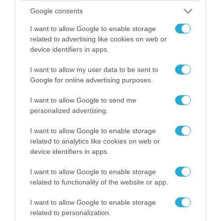
07.08.2026 | 20:02
Google consents
Ο Γιάννης Αλαφούζος «τέλειωσε» τον
Κωνσταντίνο Ζούλα από τον ΣΚΑΪ – Ο λόγος της
I want to allow Google to enable storage
απομάκρυνσής του
related to advertising like cookies on web or
device identifiers in apps.
I want to allow my user data to be sent to
Google for online advertising purposes.
I want to allow Google to send me
personalized advertising.
I want to allow Google to enable storage
related to analytics like cookies on web or
device identifiers in apps.
I want to allow Google to enable storage
06.08.2026 | 14:02
related to functionality of the website or app.
«Επιχείρηση ελεύθερα πεζοδρόμια» στην
Αθήνα: Απομακρύνθηκαν παράνομα
I want to allow Google to enable storage
αντικείμενα από κοινόχρηστους χώρους
related to personalization.