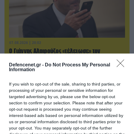
07.08.2026 | 20:02
Ο Γιάννης Αλαφούζος «τέλειωσε» τον
Κωνσταντίνο Ζούλα από τον ΣΚΑΪ – Ο λόγος της
απομάκρυνσής του
Defencenet.gr -
Do Not Process My Personal
Information
If you wish to opt-out of the sale, sharing to third parties, or
ΠΟΛΙΤΙΚΗ
processing of your personal or sensitive information for
targeted advertising by us, please use the below opt-out
section to confirm your selection. Please note that after your
opt-out request is processed you may continue seeing
interest-based ads based on personal information utilized by
us or personal information disclosed to third parties prior to
your opt-out. You may separately opt-out of the further