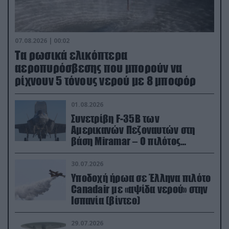
07.08.2026 | 00:02
Τα ρωσικά ελικόπτερα
αεροπυρόσβεσης που μπορούν να
ρίχνουν 5 τόνους νερού με 8 μποφόρ
01.08.2026
Συνετρίβη F-35B των
Αμερικανών Πεζοναυτών στη
βάση Miramar – Ο πιλότος
εκτινάχθηκε εγκαίρως
30.07.2026
Υποδοχή ήρωα σε Έλληνα πιλότο
Canadair με «αψίδα νερού» στην
Ισπανία (βίντεο)
29.07.2026