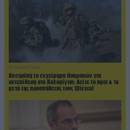
07.08.2026 | 19:02
Απετράπη το εγχείρημα Ουκρανών για
αντεπίθεση στο Κολομίγτσι: Δείτε το πριν & το
μετά της προσπάθειάς τους (βίντεο)