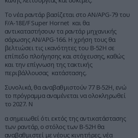
καλής λειτουργίας και δοκιμές.
Το νέα ραντάρ βασίζεται στο AN/APG-79 του
F/A-18E/F Super Hornet και θα
αντικαταστήσουν τα ραντάρ μηχανικής
σάρωσης AN/APG-166. H χρήση τους θα
βελτιώσει τις ικανότητες του B-52H σε
επίπεδο πλοήγησης και στόχευσης, καθώς
και την επίγνωση της τακτικής
περιβάλλουσας κατάστασης.
Συνολικά, θα αναβαθμιστούν 77 B-52H, ενώ
το πρόγραμμα αναμένεται να ολοκληρωθεί
το 2027. Ν
α σημειωθεί ότι εκτός της αντικατάστασης
των ραντάρ, ο στόλος των B-52H θα
αναβαθμιστεί με νέους κινητήρες, νέα