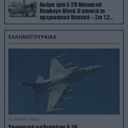
Ακόμα τρία E-2D Advanced
Hawkeye Block II αποκτά το
αμερικανικό Ναυτικό – Στο 1,2
δισ.δολάρια το κόστος
ΕΛΛΗΝΟΤΟΥΡΚΙΚΑ
07.08.2026 | 00:02
Τουρκικά οπλισμένα F-16