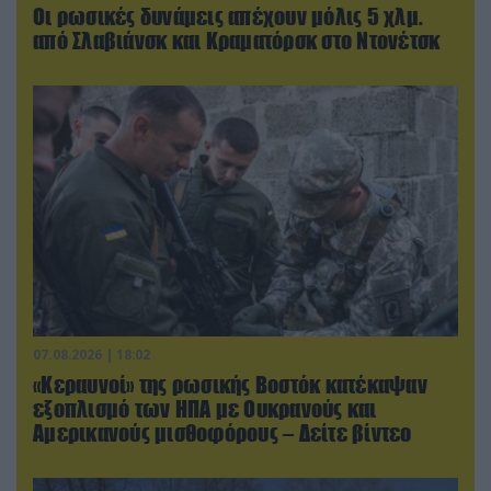
Οι ρωσικές δυνάμεις απέχουν μόλις 5 χλμ.
από Σλαβιάνσκ και Κραματόρσκ στο Ντονέτσκ
07.08.2026 | 18:02
«Κεραυνοί» της ρωσικής Βοστόκ κατέκαψαν
εξοπλισμό των ΗΠΑ με Ουκρανούς και
Αμερικανούς μισθοφόρους – Δείτε βίντεο