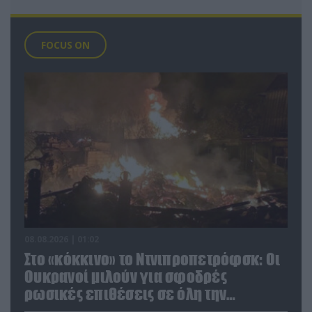
FOCUS ON
08.08.2026 | 01:02
Στο «κόκκινο» το Ντνιπροπετρόφσκ: Οι
Ουκρανοί μιλούν για σφοδρές
ρωσικές επιθέσεις σε όλη την
επικράτεια