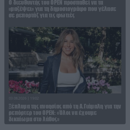
O διευθυντής του OPEN προσπαθεί να τα
«μαζέψει» για τη δημοσιογράφο που γέλασε
σε ρεπορτάζ για τις φωτιές
03.08.2026 | 19:02
Ξέπλυμα της ανοησίας από τη Α.Γιάμαλη για την
ρεπόρτερ του ΟΡΕΝ: «Όλοι να έχουμε
δικαίωμα στο λάθος»