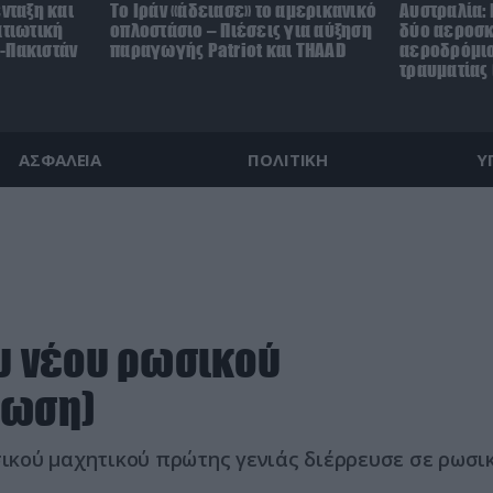
ένταξη και
Το Ιράν «άδειασε» το αμερικανικό
Αυστραλία:
ατιωτική
οπλοστάσιο – Πιέσεις για αύξηση
δύο αεροσ
-Πακιστάν
παραγωγής Patriot και THAAD
αεροδρόμιο 
τραυματίας 
ΑΣΦΑΛΕΙΑ
ΠΟΛΙΤΙΚΗ
Υ
υ νέου ρωσικού
θωση)
κού μαχητικού πρώτης γενιάς διέρρευσε σε ρωσι