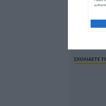
Η φωτογραφία τ
authenti
Αλεξάντερ Ζέλιν
εξομοιωτή από Γ
Μέχρι στιγμής, 
αναγράφεται παρ
Τμήμα ειδήσεων 
ΣΧΟΛΙΑΣΤΕ Τ