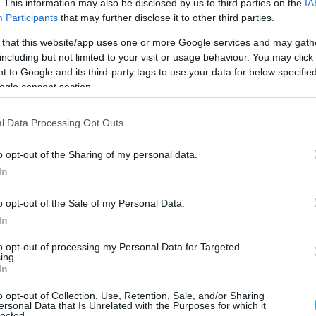
. This information may also be disclosed by us to third parties on the
IA
ήψη είναι μέσα σε υπόστεγο και φαίνεται ο
Participants
that may further disclose it to other third parties.
ικής Αεροπορίας πτέραρχος Αλεξάντερ Ζέλιν
 that this website/app uses one or more Google services and may gath
 στο αεροσκάφος.
including but not limited to your visit or usage behaviour. You may click 
 to Google and its third-party tags to use your data for below specifi
ogle consent section.
νωστό, υπάρχουν παραπάνω από ένα
εκ των οποίων θα πραγματοποιήσει τις
l Data Processing Opt Outs
 και τα υπόλοιπα τις στατικές. Το
υ φαίνεται στην φωτογραφία είναι
o opt-out of the Sharing of my personal data.
διαθέτει μια αρκετά ευμεγεθή καλύπτρα
In
νας» με άριστη ορατότητα και στο πίσω
o opt-out of the Sale of my Personal Data.
In
 αρκετά χαμηλού ύψους όπου φαίνεται να
to opt-out of processing my Personal Data for Targeted
η η φωτογραφία, ενδεχομένως να
ing.
In
ι το ίδιο αεροσκάφος, αλλά ο εξομοιωτής
o opt-out of Collection, Use, Retention, Sale, and/or Sharing
ersonal Data that Is Unrelated with the Purposes for which it
lected.