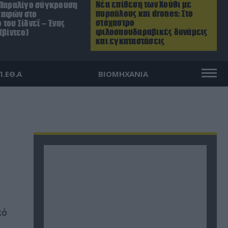
Νέα επίθεση των Χούθι με
 Παραλίγο σύγκρουση
πυραύλους και drones: Στο
καφών στο
στόχαστρο
του Σίδνεϊ – Ένας
φιλοσαουδαραβικές δυνάμεις
(βίντεο)
και εγκαταστάσεις
Π.ΕΘ.Α
ΒΙΟΜΗΧΑΝΙΑ
κό