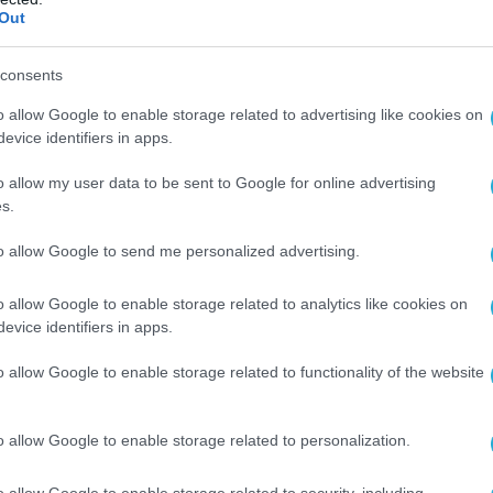
 πρόκειται για την πρώτη νέα σχεδίαση
Out
κάφους στην Ρωσία μετά την λήξη του
 και εύλογα υπάρχει μεγάλο ενδιαφέρον για
consents
η της ρωσικής αεροδιαστημικής βιομηχανίας.
o allow Google to enable storage related to advertising like cookies on
evice identifiers in apps.
 την Μόσχα επιμένουν ότι μετά τις δοκιμές
o allow my user data to be sent to Google for online advertising
στις 15 Φεβρουαρίου (την παραμονή της
s.
πρωθυπουργού Γιώργου Παπανδρέου στην
ό υπερμαχητικό θα πραγματοποιήσει την
to allow Google to send me personalized advertising.
. Οι πληροφορίες μεταφέρονται με κάθε
o allow Google to enable storage related to analytics like cookies on
evice identifiers in apps.
ωση: Σύμφωνα με νεότερες πληροφορίες και
o allow Google to enable storage related to functionality of the website
τικότερη εξέταση προκύπτει ότι η
ρχεται όντως από εξομοιωτή πτήσης, όχι
o allow Google to enable storage related to personalization.
ωσικού μαχητικού αλλά του γαλλικού Rafale.
o allow Google to enable storage related to security, including