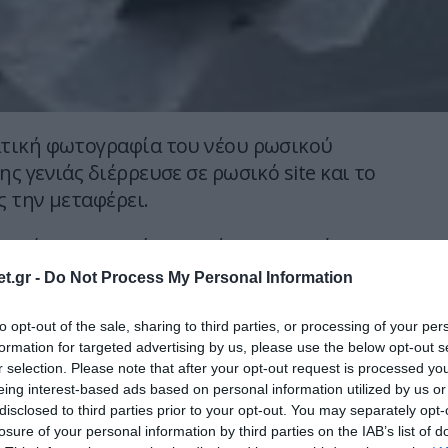
τική φωτογραφία του νέου ρωσικού
 γενιάς διέρρευσε σε ρωσικό site και το
ς την μεταφέρει.
τική φωτογραφία του νέου ρωσικού
 γενιάς διέρρευσε σε ρωσικό site και το
t.gr -
Do Not Process My Personal Information
ς την μεταφέρει.
to opt-out of the sale, sharing to third parties, or processing of your per
ημοσιεύθηκε για πρώτη φορά στην ρωσική
formation for targeted advertising by us, please use the below opt-out s
r selection. Please note that after your opt-out request is processed y
u, όπου κατά καιρούς έχουν διαρεύσει αρκετές
eing interest-based ads based on personal information utilized by us or
 εν λόγω μαχητικού, όχι όμως και
disclosed to third parties prior to your opt-out. You may separately opt-
ογραφίες.
losure of your personal information by third parties on the IAB’s list of