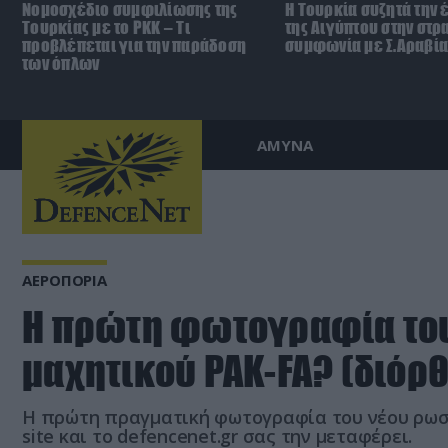
Νομοσχέδιο συμφιλίωσης της
Η Τουρκία συζητά την 
Τουρκίας με το ΡΚΚ – Τι
της Αιγύπτου στην στρ
προβλέπεται για την παράδοση
συμφωνία με Σ.Αραβία
των όπλων
ΑΜΥΝΑ
ΑΕΡΟΠΟΡΙΑ
H πρώτη φωτογραφία το
μαχητικού PAK-FA? (διόρ
Η πρώτη πραγματική φωτογραφία του νέου ρωσι
site και το defencenet.gr σας την μεταφέρει.