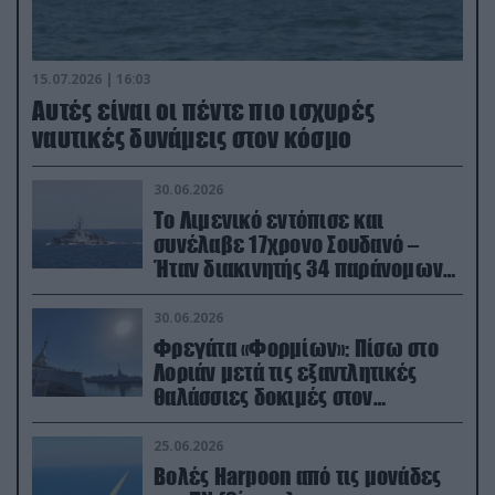
15.07.2026 | 16:03
Aυτές είναι οι πέντε πιο ισχυρές
ναυτικές δυνάμεις στον κόσμο
30.06.2026
Το Λιμενικό εντόπισε και
συνέλαβε 17χρονο Σουδανό –
Ήταν διακινητής 34 παράνομων
μεταναστών
30.06.2026
Φρεγάτα «Φορμίων»: Πίσω στο
Λοριάν μετά τις εξαντλητικές
θαλάσσιες δοκιμές στον
απαιτητικό Βισκαϊκό
25.06.2026
Βολές Harpoon από τις μονάδες