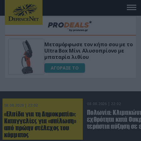
ο σου με το
«Μαγική» φόρμουλα τριβόλι 
ρίονο με
για αύξηση της λίμπιντο
ΑΓΟΡΑΣΕ ΤΟ
08.08.2026 | 22:02
08.08.2026 | 23:02
Πολωνία: Κλιμακώνε
«Ελπίδα για τη Δημοκρατία»:
εχθρότητα κατά Ουκ
Καταγγελίες για «σπίλωση»
τεράστια αύξηση σε 
από πρώην στέλεχος του
κόμματος