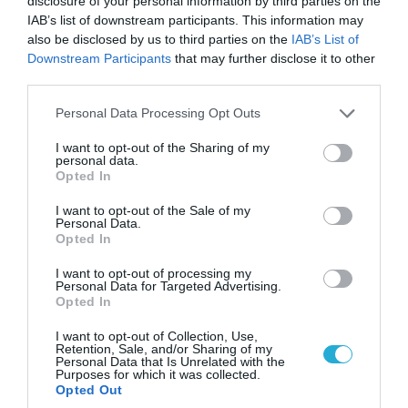
disclosure of your personal information by third parties on the
«Η απόλυτη τραγωδία»: Η «αιχμηρή» ανάρτηση
IAB’s list of downstream participants. This information may
του Αρκά για τα τατουάζ (φωτο)
also be disclosed by us to third parties on the
IAB’s List of
Downstream Participants
that may further disclose it to other
third parties.
Please note that this website/app uses one or more Google
Personal Data Processing Opt Outs
services and may gather and store information including but
not limited to your visit or usage behaviour. You may click to
I want to opt-out of the Sharing of my
personal data.
grant or deny consent to Google and its third-party tags to
Opted In
use your data for below specified purposes in below Google
consent section.
I want to opt-out of the Sale of my
Personal Data.
Opted In
I want to opt-out of processing my
Personal Data for Targeted Advertising.
07.08.2026 | 20:02
Opted In
Ο Γιάννης Αλαφούζος «τέλειωσε» τον
Κωνσταντίνο Ζούλα από τον ΣΚΑΪ – Ο λόγος της
I want to opt-out of Collection, Use,
Retention, Sale, and/or Sharing of my
απομάκρυνσής του
Personal Data that Is Unrelated with the
Purposes for which it was collected.
Opted Out