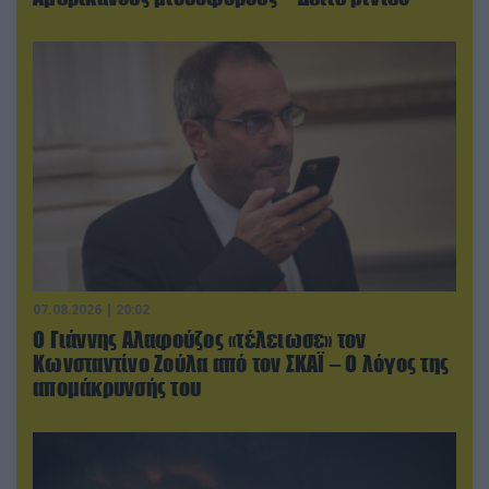
07.08.2026 | 20:02
Ο Γιάννης Αλαφούζος «τέλειωσε» τον
Κωνσταντίνο Ζούλα από τον ΣΚΑΪ – Ο λόγος της
απομάκρυνσής του