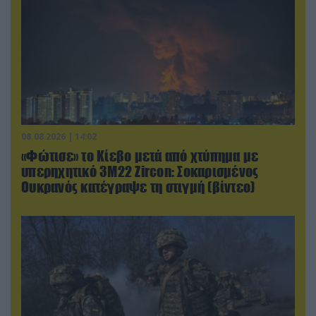
08.08.2026 | 14:02
«Φώτισε» το Κίεβο μετά από χτύπημα με
υπερηχητικό 3M22 Zircon: Σοκαρισμένος
Ουκρανός κατέγραψε τη στιγμή (βίντεο)