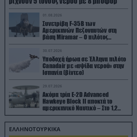
ρίχνουν 5 τόνους νερού με 8 μποφόρ
01.08.2026
Συνετρίβη F-35B των
Αμερικανών Πεζοναυτών στη
βάση Miramar – Ο πιλότος
εκτινάχθηκε εγκαίρως
30.07.2026
Υποδοχή ήρωα σε Έλληνα πιλότο
Canadair με «αψίδα νερού» στην
Ισπανία (βίντεο)
29.07.2026
Ακόμα τρία E-2D Advanced
Hawkeye Block II αποκτά το
αμερικανικό Ναυτικό – Στο 1,2
δισ.δολάρια το κόστος
ΕΛΛΗΝΟΤΟΥΡΚΙΚΑ