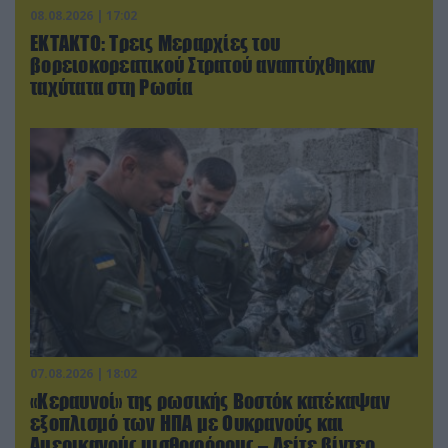
08.08.2026 | 17:02
ΕΚΤΑΚΤΟ: Τρεις Μεραρχίες του
βορειοκορεατικού Στρατού αναπτύχθηκαν
ταχύτατα στη Ρωσία
07.08.2026 | 18:02
«Κεραυνοί» της ρωσικής Βοστόκ κατέκαψαν
εξοπλισμό των ΗΠΑ με Ουκρανούς και
Αμερικανούς μισθοφόρους – Δείτε βίντεο