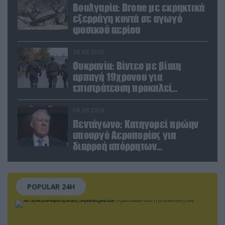
Βουλγαρία: Drone με εκρηκτικά
εξερράγη κοντά σε αγωγό
φυσικού αερίου
08.08.2026
Ουκρανία: Βίντεο με βίαιη
αρπαγή 19χρονου για
επιστράτευση προκαλεί
αντιδράσεις
08.08.2026
Πεντάγωνο: Κατηγορεί πρώην
υπουργό Αεροπορίας για
διαρροή απόρρητων
πληροφοριών
POPULAR 24H