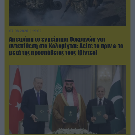
07.08.2026 | 19:02
Απετράπη το εγχείρημα Ουκρανών για
αντεπίθεση στο Κολομίγτσι: Δείτε το πριν & το
μετά της προσπάθειάς τους (βίντεο)