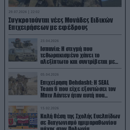
29.07.2026 | 22:02
Συγκροτούνται νέες Μονάδες Ειδικών
Επιχειρήσεων με εφέδρους
23.04.2026
Ισπανία: Η στιγμή που
τεθωρακισμένο χάνει το
αλεξίπτωτο και συντρίβεται με
ορμή στο έδαφος (βίντεο)
05.04.2026
Επιχείρηση Dehdasht: Η SEAL
Team 6 που είχε εξοντώσει τον
Μπιν Λάντεν ήταν αυτή που
διέσωσε τον πιλότο του F-15
15.02.2026
Καλή θέση της Σχολής Ευελπίδων
σε διαγωνισμό ημιμαραθωνίου
μάχης στον Πολωνία