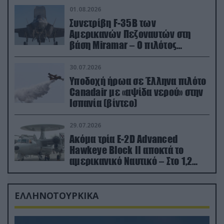
01.08.2026
Συνετρίβη F-35B των
Αμερικανών Πεζοναυτών στη
βάση Miramar – Ο πιλότος
εκτινάχθηκε εγκαίρως
30.07.2026
Υποδοχή ήρωα σε Έλληνα πιλότο
Canadair με «αψίδα νερού» στην
Ισπανία (βίντεο)
29.07.2026
Ακόμα τρία E-2D Advanced
Hawkeye Block II αποκτά το
αμερικανικό Ναυτικό – Στο 1,2
δισ.δολάρια το κόστος
ΕΛΛΗΝΟΤΟΥΡΚΙΚΑ