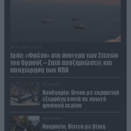
08.08.2026 | 22:02
Ιράν: «Φρένο» στο άνοιγμα των Στενών
του Ορμούζ – Ζητά αποζημιώσεις και
αποχώρηση των ΗΠΑ
08.08.2026
Βουλγαρία: Drone με εκρηκτικά
εξερράγη κοντά σε αγωγό
φυσικού αερίου
08.08.2026
Ουκρανία: Βίντεο με βίαιη