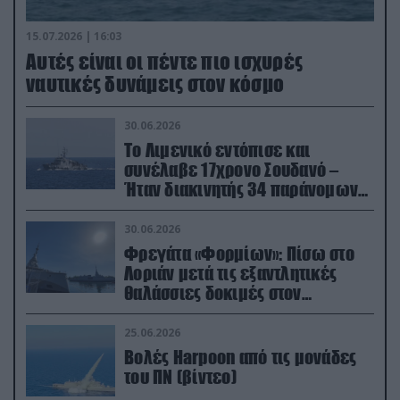
15.07.2026 | 16:03
Aυτές είναι οι πέντε πιο ισχυρές
ναυτικές δυνάμεις στον κόσμο
30.06.2026
Το Λιμενικό εντόπισε και
συνέλαβε 17χρονο Σουδανό –
Ήταν διακινητής 34 παράνομων
μεταναστών
30.06.2026
Φρεγάτα «Φορμίων»: Πίσω στο
Λοριάν μετά τις εξαντλητικές
θαλάσσιες δοκιμές στον
απαιτητικό Βισκαϊκό
25.06.2026
Βολές Harpoon από τις μονάδες
του ΠΝ (βίντεο)