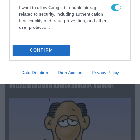
I want to allow Google to enable storage
related to security, including authentication
functionality and fraud prevention, and other
user protection.
CONFIRM
06.08.2026 | 14:02
«Επιχείρηση ελεύθερα πεζοδρόμια» στην
Data Deletion
Data Access
Privacy Policy
Αθήνα: Απομακρύνθηκαν παράνομα
αντικείμενα από κοινόχρηστους χώρους