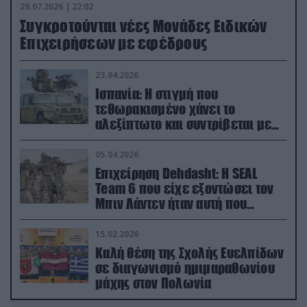
29.07.2026 | 22:02
Συγκροτούνται νέες Μονάδες Ειδικών
Επιχειρήσεων με εφέδρους
23.04.2026
Ισπανία: Η στιγμή που
τεθωρακισμένο χάνει το
αλεξίπτωτο και συντρίβεται με
ορμή στο έδαφος (βίντεο)
05.04.2026
Επιχείρηση Dehdasht: Η SEAL
Team 6 που είχε εξοντώσει τον
Μπιν Λάντεν ήταν αυτή που
διέσωσε τον πιλότο του F-15
15.02.2026
Καλή θέση της Σχολής Ευελπίδων
σε διαγωνισμό ημιμαραθωνίου
μάχης στον Πολωνία