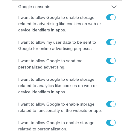
του Αρκά για τα τατουάζ (φωτο)
Google consents
I want to allow Google to enable storage
related to advertising like cookies on web or
device identifiers in apps.
I want to allow my user data to be sent to
Google for online advertising purposes.
I want to allow Google to send me
personalized advertising.
I want to allow Google to enable storage
related to analytics like cookies on web or
07.08.2026 | 20:02
device identifiers in apps.
Ο Γιάννης Αλαφούζος «τέλειωσε» τον
Κωνσταντίνο Ζούλα από τον ΣΚΑΪ – Ο λόγος της
I want to allow Google to enable storage
απομάκρυνσής του
related to functionality of the website or app.
I want to allow Google to enable storage
related to personalization.