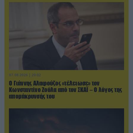
07.08.2026 | 20:02
Ο Γιάννης Αλαφούζος «τέλειωσε» τον
Κωνσταντίνο Ζούλα από τον ΣΚΑΪ – Ο λόγος της
απομάκρυνσής του