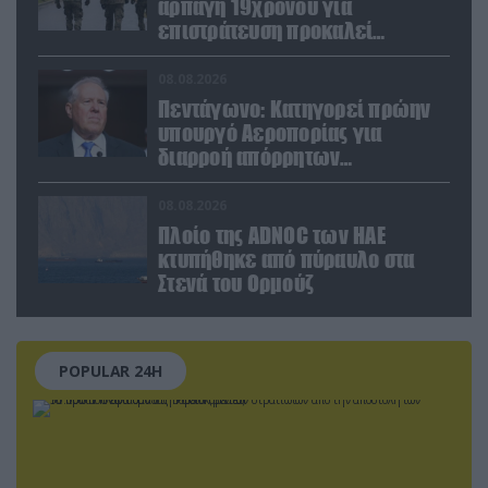
αρπαγή 19χρονου για
επιστράτευση προκαλεί
αντιδράσεις
08.08.2026
Πεντάγωνο: Κατηγορεί πρώην
υπουργό Αεροπορίας για
διαρροή απόρρητων
πληροφοριών
08.08.2026
Πλοίο της ADNOC των ΗΑΕ
κτυπήθηκε από πύραυλο στα
Στενά του Ορμούζ
POPULAR 24H