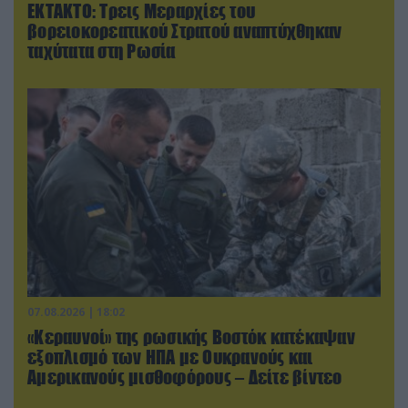
ΕΚΤΑΚΤΟ: Τρεις Μεραρχίες του
βορειοκορεατικού Στρατού αναπτύχθηκαν
ταχύτατα στη Ρωσία
07.08.2026 | 18:02
«Κεραυνοί» της ρωσικής Βοστόκ κατέκαψαν
εξοπλισμό των ΗΠΑ με Ουκρανούς και
Αμερικανούς μισθοφόρους – Δείτε βίντεο