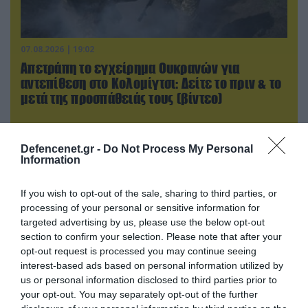
07.08.2026 | 19:02
Απετράπη το εγχείρημα Ουκρανών για
αντεπίθεση στο Κολομίγτσι: Δείτε το πριν & το
μετά της προσπάθειάς τους (βίντεο)
Defencenet.gr -
Do Not Process My Personal
Information
If you wish to opt-out of the sale, sharing to third parties, or
processing of your personal or sensitive information for
targeted advertising by us, please use the below opt-out
section to confirm your selection. Please note that after your
opt-out request is processed you may continue seeing
interest-based ads based on personal information utilized by
us or personal information disclosed to third parties prior to
your opt-out. You may separately opt-out of the further
08.08.2026 | 12:02