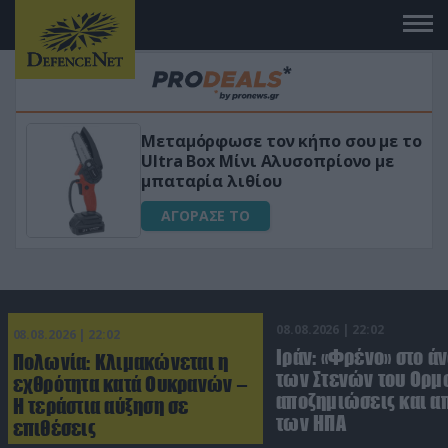
Μεταμόρφωσε τον κήπο σου με το
ικό
Ultra Box Μίνι Αλυσοπρίονο με
μπαταρία λιθίου
ΑΓΟΡΑΣΕ ΤΟ
08.08.2026 | 22:02
08.08.2026 | 22:02
Ιράν: «Φρένο» στο ά
Πολωνία: Κλιμακώνεται η
των Στενών του Ορμο
εχθρότητα κατά Ουκρανών –
αποζημιώσεις και 
Η τεράστια αύξηση σε
των ΗΠΑ
επιθέσεις