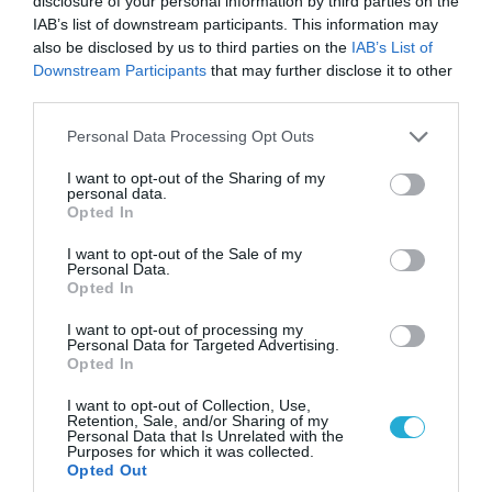
disclosure of your personal information by third parties on the
Ιράν: Δημοσίευσε φωτογραφίες
IAB’s list of downstream participants. This information may
αμερικανικών και ισραηλινών αεροσκαφών &
also be disclosed by us to third parties on the
IAB’s List of
drones που καταρρίφθηκαν
Downstream Participants
that may further disclose it to other
third parties.
Please note that this website/app uses one or more Google
Personal Data Processing Opt Outs
ΠΟΛΙΤΙΚΗ
services and may gather and store information including but
not limited to your visit or usage behaviour. You may click to
I want to opt-out of the Sharing of my
personal data.
grant or deny consent to Google and its third-party tags to
Opted In
use your data for below specified purposes in below Google
consent section.
I want to opt-out of the Sale of my
Personal Data.
Opted In
I want to opt-out of processing my
Personal Data for Targeted Advertising.
Opted In
I want to opt-out of Collection, Use,
Retention, Sale, and/or Sharing of my
Personal Data that Is Unrelated with the
08.08.2026 | 09:02
Purposes for which it was collected.
«Η απόλυτη τραγωδία»: Η «αιχμηρή» ανάρτηση
Opted Out