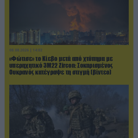
08.08.2026 | 14:02
«Φώτισε» το Κίεβο μετά από χτύπημα με
υπερηχητικό 3M22 Zircon: Σοκαρισμένος
Ουκρανός κατέγραψε τη στιγμή (βίντεο)