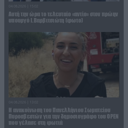
04.08.2026 | 15:02
Αυτή την ώρα το τελευταίο «αντίο» στον πρώην
υπουργό Ι.Βαρβιτσιώτη (φωτο)
04.08.2026 | 13:02
Η ανακοίνωση του Πανελλήνιου Σωματείου
Πυροσβεστών για την δημοσιογράφο του OPEN
που γέλασε στη φωτιά