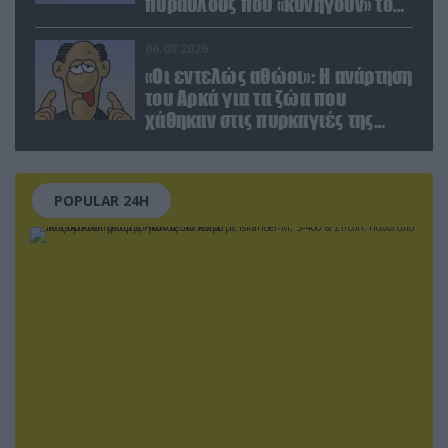
πυραύλους που «κυνηγούν» τον
στόχο μέσα από παρεμβολές!
06.08.2026
«Οι εντελώς αθώοι»: Η ανάρτηση
του Αρκά για τα ζώα που
χάθηκαν στις πυρκαγιές της
Αττικής (φωτο)
POPULAR 24H