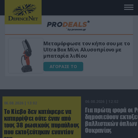
Μεταμόρφωσε τον κήπο σου με το
ικό
Ultra Box Μίνι Αλυσοπρίονο με
μπαταρία λιθίου
ΑΓΟΡΑΣΕ ΤΟ
06.08.2026 | 12:02
06.08.2026 | 13:02
Για πρώτη φορά οι 
Το Κίεβο δεν κατάφερε να
δημοσιεύουν εκτοξε
καταρρίψει ούτε έναν από
βαλλιστικών όπλων 
τους 38 ρωσικούς πυραύλους
Ουκρανίας
που εκτοξεύτηκαν εναντίον