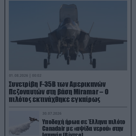
01.08.2026 | 00:02
Συνετρίβη F-35B των Αμερικανών
Πεζοναυτών στη βάση Miramar – Ο
πιλότος εκτινάχθηκε εγκαίρως
30.07.2026
Υποδοχή ήρωα σε Έλληνα πιλότο
Canadair με «αψίδα νερού» στην
Ισπανία (βίντεο)