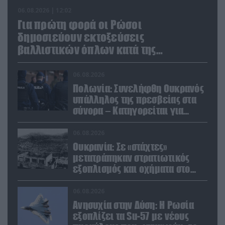
06.08.2026 | 12:02
Για πρώτη φορά οι Ρώσοι
δημοσιεύουν εκτοξεύσεις
βαλλιστικών όπλων κατά της
Ουκρανίας
06.08.2026
Πολωνία: Συνελήφθη Ουκρανός
υπάλληλος της πρεσβείας στα
σύνορα – Κατηγορείται για
μεταφορά μεγάλων ποσών και
χρυσού
06.08.2026
Ουκρανία: Σε «στάχτες»
μετατράπηκαν στρατιωτικός
εξοπλισμός και οχήματα στο
Κίεβο μετά από ρωσικά
πλήγματα (βίντεο)
06.08.2026
Ανησυχία στην Δύση: H Ρωσία
εξοπλίζει τα Su-57 με νέους