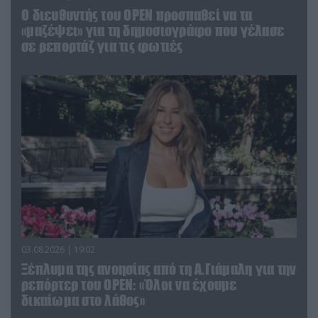
O διευθυντής του OPEN προσπαθεί να τα
«μαζέψει» για τη δημοσιογράφο που γέλασε
σε ρεπορτάζ για τις φωτιές
03.08.2026 | 19:02
Ξέπλυμα της ανοησίας από τη Α.Γιάμαλη για την
ρεπόρτερ του ΟΡΕΝ: «Όλοι να έχουμε
δικαίωμα στο λάθος»