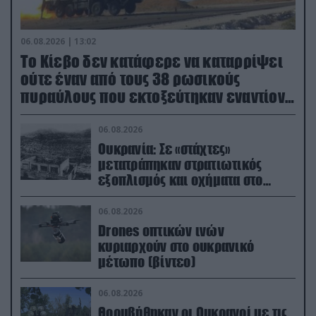
06.08.2026 | 13:02
Το Κίεβο δεν κατάφερε να καταρρίψει
ούτε έναν από τους 38 ρωσικούς
πυραύλους που εκτοξεύτηκαν εναντίον
του
06.08.2026
Ουκρανία: Σε «στάχτες»
μετατράπηκαν στρατιωτικός
εξοπλισμός και οχήματα στο
Κίεβο μετά από ρωσικά
πλήγματα (βίντεο)
06.08.2026
Drones οπτικών ινών
κυριαρχούν στο ουκρανικό
μέτωπο (βίντεο)
06.08.2026
Θορυβήθηκαν οι Ουκρανοί με τις