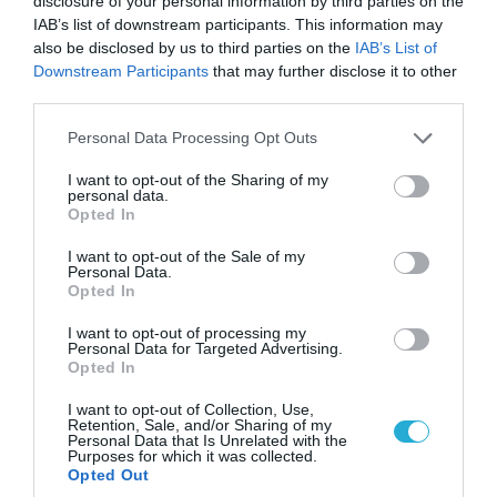
Έκτακτη εκκένωση στην πόλη μετά την
disclosure of your personal information by third parties on the
αιφνιδιαστική προώθηση των Ρώσων (βίντεο)
IAB’s list of downstream participants. This information may
also be disclosed by us to third parties on the
IAB’s List of
Downstream Participants
that may further disclose it to other
third parties.
Please note that this website/app uses one or more Google
Personal Data Processing Opt Outs
services and may gather and store information including but
not limited to your visit or usage behaviour. You may click to
I want to opt-out of the Sharing of my
personal data.
grant or deny consent to Google and its third-party tags to
Opted In
use your data for below specified purposes in below Google
consent section.
I want to opt-out of the Sale of my
Personal Data.
Opted In
I want to opt-out of processing my
05.08.2026 | 15:02
Personal Data for Targeted Advertising.
Opted In
ΗΠΑ: Σε εξέλιξη έρευνα της FAA για
περιστατικό με το προεδρικό ελικόπτερο
I want to opt-out of Collection, Use,
Marine One που μετέφερε τον Ν.Τραμπ
Retention, Sale, and/or Sharing of my
Personal Data that Is Unrelated with the
Purposes for which it was collected.
Opted Out