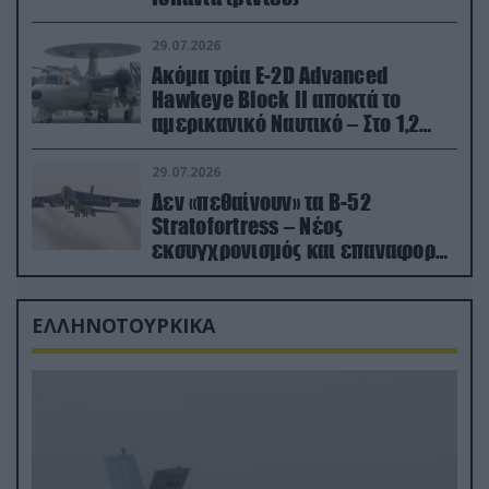
29.07.2026
Ακόμα τρία E-2D Advanced
Hawkeye Block II αποκτά το
αμερικανικό Ναυτικό – Στο 1,2
δισ.δολάρια το κόστος
29.07.2026
Δεν «πεθαίνουν» τα Β-52
Stratofortress – Νέος
εκσυγχρονισμός και επαναφορά
από τα «νεκροταφεία»
ΕΛΛΗΝΟΤΟΥΡΚΙΚΑ