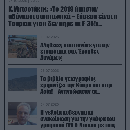
24.07.2026 | 22:02
Κ.Μητσοτάκης: «Το 2019 ήμασταν
αδύναμοι στρατιωτικά – Σήμερα είναι η
Τουρκία γιατί δεν πήρε τα F-35!»
(βίντεο)
09.07.2026
Αλήθειες που πονάνε για την
ετοιμότητα στις Ένοπλες
Δυνάμεις
08.07.2026
Το βιβλίο γεωγραφίας
εμφανίζει την Κύπρο και στην
Ασία! – Αναγνώρισαν τα
κατεχόμενα; (φωτο)
04.07.2026
Η γελοία κυβερνητική
ανακοίνωση για την γκάφα του
γραφικού ΣΕΑ Θ.Ντόκου με τους