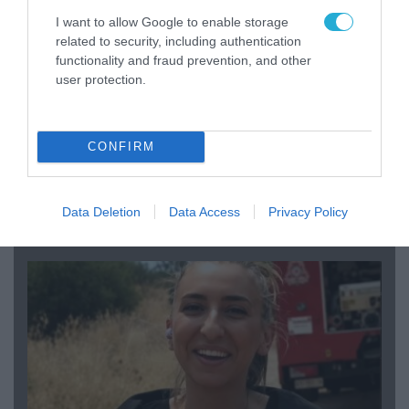
I want to allow Google to enable storage
related to security, including authentication
functionality and fraud prevention, and other
user protection.
CONFIRM
04.08.2026 | 15:02
Αυτή την ώρα το τελευταίο «αντίο» στον πρώην
Data Deletion
Data Access
Privacy Policy
υπουργό Ι.Βαρβιτσιώτη (φωτο)