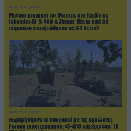
05.08.2026 | 08:02
Μαζικό κτύπημα της Ρωσίας στο Κίεβο με
Iskander-Μ, S-400 & Zircon: Πάνω από 30
πύραυλοι εκτοξεύθηκαν σε 30 λεπτά!
06.08.2026 | 00:02
Θορυβήθηκαν οι Ουκρανοί με τις δηλώσεις
Ρώσου υποπτέραρχου: «S-400 κατέρριψαν 10