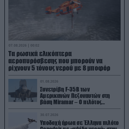
07.08.2026 | 00:02
Τα ρωσικά ελικόπτερα
αεροπυρόσβεσης που μπορούν να
ρίχνουν 5 τόνους νερού με 8 μποφόρ
01.08.2026
Συνετρίβη F-35B των
Αμερικανών Πεζοναυτών στη
βάση Miramar – Ο πιλότος
εκτινάχθηκε εγκαίρως
30.07.2026
Υποδοχή ήρωα σε Έλληνα πιλότο