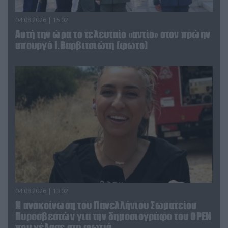
04.08.2026 | 15:02
Αυτή την ώρα το τελευταίο «αντίο» στον πρώην
υπουργό Ι.Βαρβιτσιώτη (φωτο)
04.08.2026 | 13:02
Η ανακοίνωση του Πανελλήνιου Σωματείου
Πυροσβεστών για την δημοσιογράφο του OPEN
που γέλασε στη φωτιά