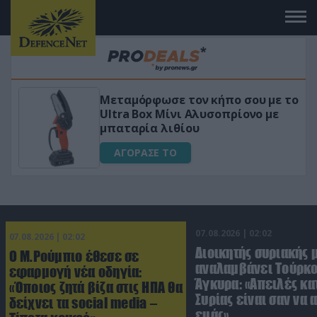
Μεταμόρφωσε τον κήπο σου με το
ικό
Ultra Box Μίνι Αλυσοπρίονο με
μπαταρία λιθίου
ΑΓΟΡΑΣΕ ΤΟ
07.08.2026 | 02:02
07.08.2026 | 02:02
Διοικητής συριακής 
Ο Μ.Ρούμπιο έθεσε σε
αναλαμβάνει Τούρκο
εφαρμογή νέα οδηγία:
Άγκυρα: «Απειλές κα
«Όποιος ζητά βίζα στις ΗΠΑ θα
Συρίας είναι σαν να 
δείχνει τα social media –
εμάς»