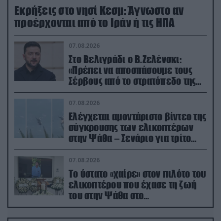
Εκρήξεις στο νησί Κεσμ: Άγνωστο αν
προέρχονται από το Ιράν ή τις ΗΠΑ
07.08.2026
Στο Βελιγράδι ο Β.Ζελένσκι:
«Πρέπει να αποσπάσουμε τους
Σέρβους από το στρατόπεδο της
Ρωσίας»
07.08.2026
Ελέγχεται αμοντάριστο βίντεο της
σύγκρουσης των ελικοπτέρων
στην Ψάθα – Σενάριο για τρίτο
ελικόπτερο
07.08.2026
Το ύστατο «χαίρε» στον πιλότο του
ελικοπτέρου που έχασε τη ζωή
του στην Ψάθα στο
αποτεφρωτήριο Ριτσώνας