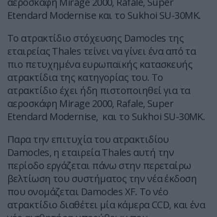
αεροσκάφη Mirage 2000, Rafale, Super
Etendard Modernise και το Sukhoi SU-30MK.
Το ατρακτίδιο στόχευσης Damocles της
εταιρείας Thales τείνει να γίνει ένα από τα
πιο πετυχημένα ευρωπαϊκής κατασκευής
ατρακτίδια της κατηγορίας του. Το
ατρακτίδιο έχει ήδη πιστοποιηθεί για τα
αεροσκάφη Mirage 2000, Rafale, Super
Etendard Modernise, και το Sukhoi SU-30MK.
Παρα την επιτυχία του ατρακτιδίου
Damocles, η εταιρεία Thales αυτή την
περίοδο εργάζεται πάνω στην περεταίρω
βελτίωση του συστήματος την νέα έκδοση
που ονομάζεται Damocles XF. Το νέο
ατρακτίδιο διαθέτει μία κάμερα CCD, και ένα