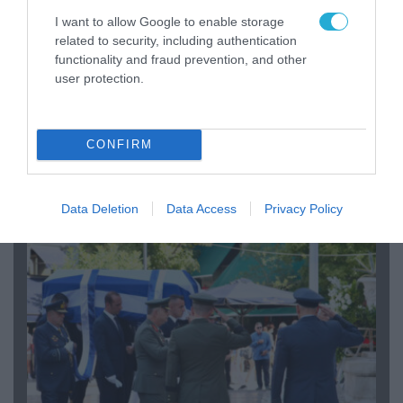
I want to allow Google to enable storage
related to security, including authentication
functionality and fraud prevention, and other
user protection.
06.08.2026 | 09:03
«Οι εντελώς αθώοι»: Η ανάρτηση του Αρκά για
CONFIRM
τα ζώα που χάθηκαν στις πυρκαγιές της
Αττικής (φωτο)
Data Deletion
Data Access
Privacy Policy