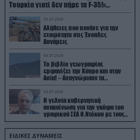
Τουρκία γιατί δεν πήρε τα F-35!»
(βίντεο)
09.07.2026
Αλήθειες που πονάνε για την
ετοιμότητα στις Ένοπλες
Δυνάμεις
08.07.2026
Το βιβλίο γεωγραφίας
εμφανίζει την Κύπρο και στην
Ασία! – Αναγνώρισαν τα
κατεχόμενα; (φωτο)
04.07.2026
Η γελοία κυβερνητική
ανακοίνωση για την γκάφα του
γραφικού ΣΕΑ Θ.Ντόκου με τους
Ρώσους φαρσέρ
ΕΙΔΙΚΕΣ ΔΥΝΑΜΕΙΣ