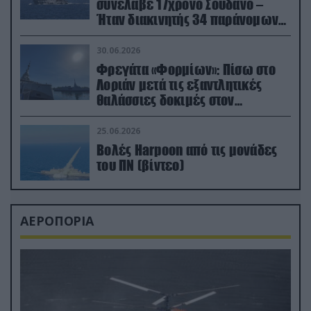
συνέλαβε 17χρονο Σουδανό –
Ήταν διακινητής 34 παράνομων
μεταναστών
30.06.2026
Φρεγάτα «Φορμίων»: Πίσω στο
Λοριάν μετά τις εξαντλητικές
θαλάσσιες δοκιμές στον
απαιτητικό Βισκαϊκό
25.06.2026
Βολές Harpoon από τις μονάδες
του ΠΝ (βίντεο)
ΑΕΡΟΠΟΡΙΑ