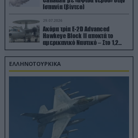
Canadair με «αψίδα νερού» στην
Ισπανία (βίντεο)
29.07.2026
Ακόμα τρία E-2D Advanced
Hawkeye Block II αποκτά το
αμερικανικό Ναυτικό – Στο 1,2
δισ.δολάρια το κόστος
ΕΛΛΗΝΟΤΟΥΡΚΙΚΑ