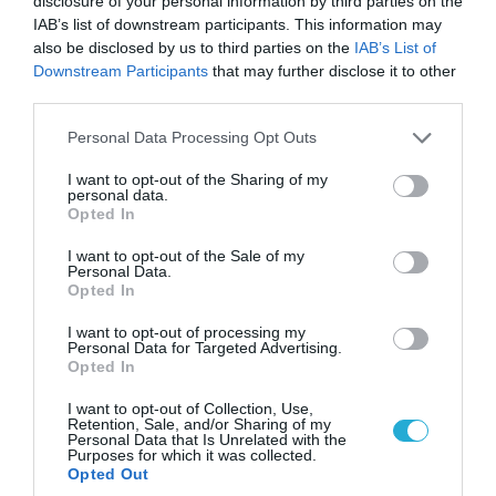
disclosure of your personal information by third parties on the
IAB’s list of downstream participants. This information may
also be disclosed by us to third parties on the
IAB’s List of
Downstream Participants
that may further disclose it to other
third parties.
Please note that this website/app uses one or more Google
Personal Data Processing Opt Outs
services and may gather and store information including but
not limited to your visit or usage behaviour. You may click to
I want to opt-out of the Sharing of my
personal data.
grant or deny consent to Google and its third-party tags to
Opted In
use your data for below specified purposes in below Google
consent section.
I want to opt-out of the Sale of my
Personal Data.
06.08.2026 | 14:02
Opted In
«Επιχείρηση ελεύθερα πεζοδρόμια» στην
Αθήνα: Απομακρύνθηκαν παράνομα
I want to opt-out of processing my
αντικείμενα από κοινόχρηστους χώρους
Personal Data for Targeted Advertising.
Opted In
I want to opt-out of Collection, Use,
Retention, Sale, and/or Sharing of my
ΠΟΛΙΤΙΚΗ
Personal Data that Is Unrelated with the
Purposes for which it was collected.
Opted Out