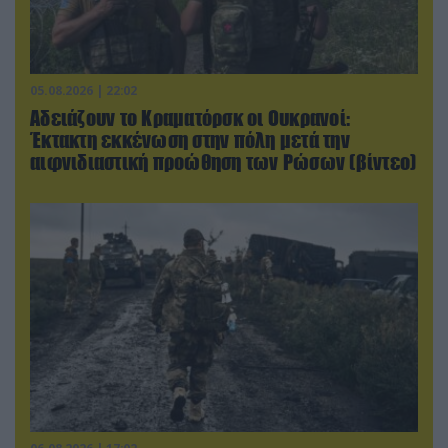
05.08.2026 | 22:02
Αδειάζουν το Κραματόρσκ οι Ουκρανοί:
Έκτακτη εκκένωση στην πόλη μετά την
αιφνιδιαστική προώθηση των Ρώσων (βίντεο)