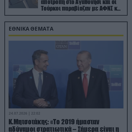
αποτροπή στο Αγαθονήσι και οι
Τούρκοι παραβίαζαν με ΑΦΝΣ και
drone
ΕΘΝΙΚΑ ΘΕΜΑΤΑ
24.07.2026 | 22:02
Κ.Μητσοτάκης: «Το 2019 ήμασταν
αδύναμοι στρατιωτικά – Σήμερα είναι η