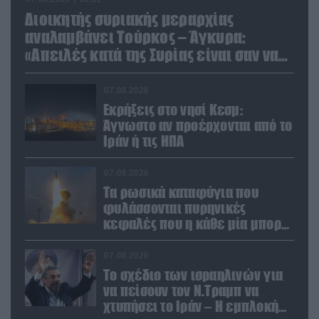
Διοικητής συριακής μεραρχίας
αναλαμβάνει Τούρκος – Άγκυρα:
«Απειλές κατά της Συρίας είναι σαν να
απειλούν εμάς»
07.08.2026
Εκρήξεις στο νησί Κεσμ:
Άγνωστο αν προέρχονται από το
Ιράν ή τις ΗΠΑ
07.08.2026
Τα ρωσικά καταφύγια που
φυλάσσονται πυρηνικές
κεφαλές που η κάθε μία μπορεί
να καταστρέψει «μία
Θεσσαλονίκη»
07.08.2026
Το σχέδιο των ισραηλινών για
να πείσουν τον Ν.Τραμπ να
χτυπήσει το Ιράν – Η εμπλοκή