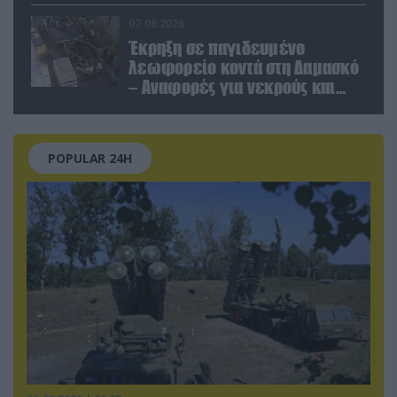
του Μ.Αχμαντινετζάντ
07.08.2026
Έκρηξη σε παγιδευμένο
λεωφορείο κοντά στη Δαμασκό
– Αναφορές για νεκρούς και
τραυματίες (βίντεο)
POPULAR 24H