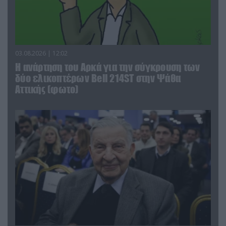
03.08.2026 | 12:02
Η ανάρτηση του Αρκά για την σύγκρουση των
δύο ελικοπτέρων Bell 214ST στην Ψάθα
Αττικής (φωτο)