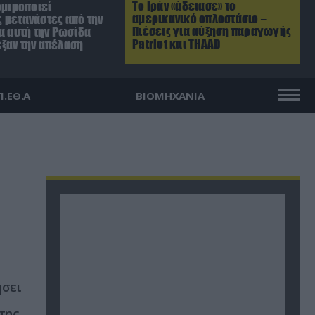
Το Ιράν «άδειασε» το
ομιμοποιεί
αμερικανικό οπλοστάσιο –
 μετανάστες από την
Πιέσεις για αύξηση παραγωγής
α αυτή την Ρωσίδα
Patriot και THAAD
ξαν την απέλαση
Π.ΕΘ.Α
ΒΙΟΜΗΧΑΝΙΑ
ήσει
της