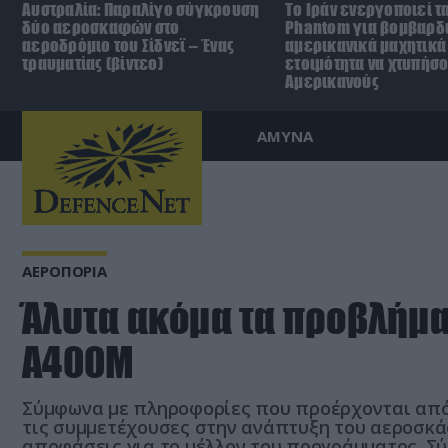
Αυστραλία: Παραλίγο σύγκρουση
Το Ιράν ενεργοποιεί τα
δύο αεροσκαφών στο
Phantom για βομβαρδι
αεροδρόμιο του Σίδνεϊ – Ένας
αμερικανικά μαχητικά
τραυματίας (βίντεο)
ετοιμότητα να χτυπήσ
Αμερικανούς
ΑΜΥΝΑ
ΑΕΡΟΠΟΡΙΑ
Άλυτα ακόμα τα προβλήμα
Α400Μ
Σύμφωνα με πληροφορίες που προέρχονται από 
τις συμμετέχουσες στην ανάπτυξη του αεροσκά
αποφάσεις για το μέλλον του προγράμματος. Σ