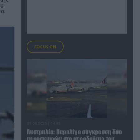
ου
α.
FOCUS ON
09.08.2026 | 14:02
Αυστραλία: Παραλίγο σύγκρουση δύο
αεροσκαφών στο αεροδρόμιο του