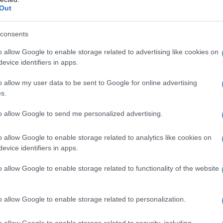
Out
ο πρόγραμμα.
η χώρα με τις μεγαλύτερες παραγγελίες για το
consents
ροπλάνο, ανακοίνωσε ότι προτίθεται να
o allow Google to enable storage related to advertising like cookies on
κατ. ευρώ για την κάλυψη των απωλειών από
evice identifiers in apps.
και τις αυξήσεις στο κόστος ανάπτυξης.
o allow my user data to be sent to Google for online advertising
λία και η Βρετανία δηλώνουν ότι θα
s.
πιτευχθεί η συμφωνία για να προχωρήσει το
to allow Google to send me personalized advertising.
o allow Google to enable storage related to analytics like cookies on
 defencenet.gr
evice identifiers in apps.
o allow Google to enable storage related to functionality of the website
Ο ΑΡΘΡΟ
o allow Google to enable storage related to personalization.
o allow Google to enable storage related to security, including