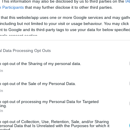
0.
. This information may also be disclosed by us to third parties on the
IA
Participants
that may further disclose it to other third parties.
ροφορίες που προέρχονται από την EADS η
 that this website/app uses one or more Google services and may gath
ι να έχει προειδοποιήσει τις συμμετέχουσες
including but not limited to your visit or usage behaviour. You may click 
 to Google and its third-party tags to use your data for below specifi
ου αεροσκάφους Α400Μ χώρες ότι πρέπει να
ogle consent section.
αποφάσεις για το μέλλον του προγράμματος.
l Data Processing Opt Outs
εταιρεία κάθε μήνα καθυστερήσεων της
ατ. ευρώ, με αποτέλεσμα η εταιρεία να ζητά
o opt-out of the Sharing of my personal data.
συμβολή των χωρών που συμμετέχουν στο
In
πόφαση που πρέπει να ληφθεί μέχρι τα τέλη
ήνα. Εκτιμάται ότι η πιθανότητες αυτό να
o opt-out of the Sale of my Personal Data.
In
0.
to opt-out of processing my Personal Data for Targeted
υ αεροπλάνου Α400Μ απαιτεί ακόμα 11,4 δις
ing.
In
ληρωθεί, με την εταιρεία να διαθέτει τα 2,4
 προαναφερθέν ποσό, ενώ τα υπόλοιπα 9 δις
o opt-out of Collection, Use, Retention, Sale, and/or Sharing
ersonal Data that Is Unrelated with the Purposes for which it
να καλυφθούν από τις επτά χώρες που
lected.