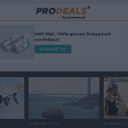
Μεταμόρφωσε τον κήπο σου με το
Ultra Box Μίνι Αλυσοπρίονο με
μπαταρία λιθίου
ΑΓΟΡΑΣΕ ΤΟ
09.08.2026 | 13:02
09.08.2026 | 1