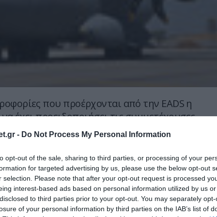
ροφορίες που προέρχονται από την EADS η
ι να έχει προειδοποιήσει τις συμμετέχουσες
ου αεροσκάφους Α400Μ χώρες ότι πρέπει να
t.gr -
Do Not Process My Personal Information
αποφάσεις για το μέλλον του προγράμματος.
εταιρεία κάθε μήνα καθυστερήσεων της
to opt-out of the sale, sharing to third parties, or processing of your per
ατ. ευρώ, με αποτέλεσμα η εταιρεία να ζητά
formation for targeted advertising by us, please use the below opt-out s
r selection. Please note that after your opt-out request is processed y
συμβολή των χωρών που συμμετέχουν στο
eing interest-based ads based on personal information utilized by us or
πόφαση που πρέπει να ληφθεί μέχρι τα τέλη
disclosed to third parties prior to your opt-out. You may separately opt-
ήνα. Εκτιμάται ότι η πιθανότητες αυτό να
losure of your personal information by third parties on the IAB’s list of