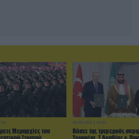
7:02
08.08.2026 | 18:02
Τρεις Μεραρχίες του
Βάσει της τριμερούς συμ
εατικού Στρατού
Τουρκίας, Σ.Αραβίας & Πακ