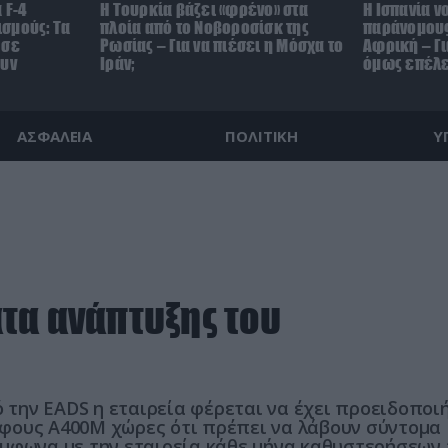
 F-4
Η Τουρκία βάζει «φρένο» στα
Η Ισπανία ν
σμούς: Τα
πλοία από το Νοβοροσίσκ της
παράνομους
 σε
Ρωσίας – Για να πιέσει η Μόσχα το
Αφρική – Γι
ουν
Ιράν;
όμως επέλε
ΑΣΦΑΛΕΙΑ
ΠΟΛΙΤΙΚΗ
Υ
τα ανάπτυξης του
την EADS η εταιρεία φέρεται να έχει προειδοποι
φους Α400Μ χώρες ότι πρέπει να λάβουν σύντομα
ύμφωνα με την εταιρεία κάθε μήνα καθυστερήσεων 