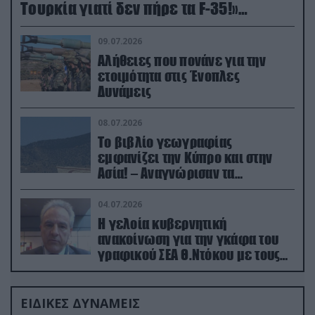
Τουρκία γιατί δεν πήρε τα F-35!»
(βίντεο)
09.07.2026
Αλήθειες που πονάνε για την
ετοιμότητα στις Ένοπλες
Δυνάμεις
08.07.2026
Το βιβλίο γεωγραφίας
εμφανίζει την Κύπρο και στην
Ασία! – Αναγνώρισαν τα
κατεχόμενα; (φωτο)
04.07.2026
Η γελοία κυβερνητική
ανακοίνωση για την γκάφα του
γραφικού ΣΕΑ Θ.Ντόκου με τους
Ρώσους φαρσέρ
ΕΙΔΙΚΕΣ ΔΥΝΑΜΕΙΣ