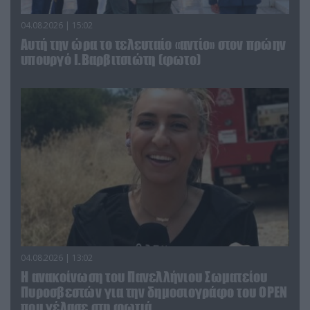
04.08.2026 | 15:02
Αυτή την ώρα το τελευταίο «αντίο» στον πρώην
υπουργό Ι.Βαρβιτσιώτη (φωτο)
04.08.2026 | 13:02
Η ανακοίνωση του Πανελλήνιου Σωματείου
Πυροσβεστών για την δημοσιογράφο του OPEN
που γέλασε στη φωτιά