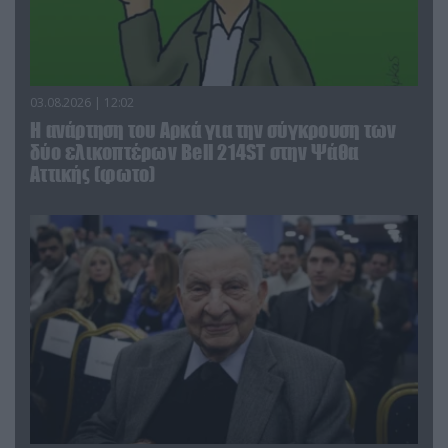
03.08.2026 | 12:02
Η ανάρτηση του Αρκά για την σύγκρουση των
δύο ελικοπτέρων Bell 214ST στην Ψάθα
Αττικής (φωτο)