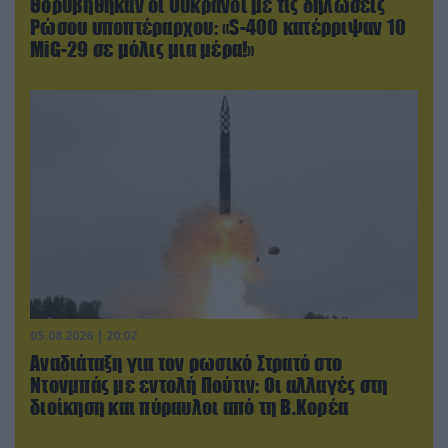
Θορυβήθηκαν οι Ουκρανοί με τις δηλώσεις
Ρώσου υποπτέραρχου: «S-400 κατέρριψαν 10
MiG-29 σε μόλις μια μέρα!»
05.08.2026 | 20:02
Αναδιάταξη για τον ρωσικό Στρατό στο
Ντονμπάς με εντολή Πούτιν: Οι αλλαγές στη
διοίκηση και πύραυλοι από τη Β.Κορέα