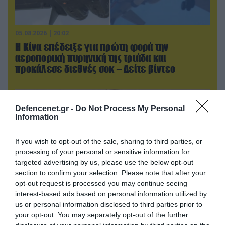
05.08.2026 | 20:02
Η Κίνα επέδειξε για πρώτη φορά την
αεροπορική πυρηνική της τριάδα και
προκάλεσε διεθνές σοκ – Δείτε βίντεο
Defencenet.gr -
Do Not Process My Personal
Information
If you wish to opt-out of the sale, sharing to third parties, or
processing of your personal or sensitive information for
targeted advertising by us, please use the below opt-out
section to confirm your selection. Please note that after your
opt-out request is processed you may continue seeing
interest-based ads based on personal information utilized by
us or personal information disclosed to third parties prior to
06.08.2026 | 09:02
your opt-out. You may separately opt-out of the further