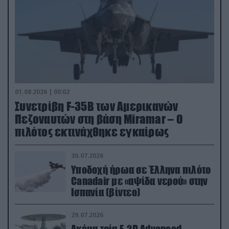
01.08.2026 | 00:02
Συνετρίβη F-35B των Αμερικανών
Πεζοναυτών στη βάση Miramar – Ο
πιλότος εκτινάχθηκε εγκαίρως
30.07.2026
Υποδοχή ήρωα σε Έλληνα πιλότο
Canadair με «αψίδα νερού» στην
Ισπανία (βίντεο)
29.07.2026