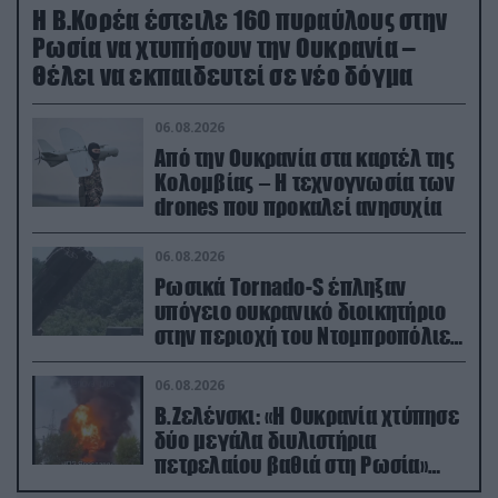
Η Β.Κορέα έστειλε 160 πυραύλους στην
Ρωσία να χτυπήσουν την Ουκρανία –
Θέλει να εκπαιδευτεί σε νέο δόγμα
06.08.2026
Από την Ουκρανία στα καρτέλ της
Κολομβίας – Η τεχνογνωσία των
drones που προκαλεί ανησυχία
06.08.2026
Ρωσικά Tornado-S έπληξαν
υπόγειο ουκρανικό διοικητήριο
στην περιοχή του Ντομπροπόλιε
(βίντεο)
06.08.2026
Β.Ζελένσκι: «Η Ουκρανία χτύπησε
δύο μεγάλα διυλιστήρια
πετρελαίου βαθιά στη Ρωσία»
(βίντεο)