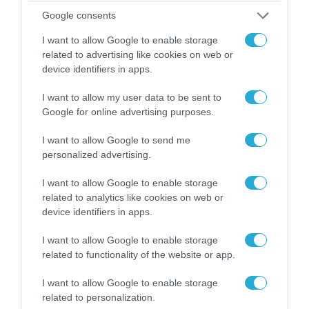
Google consents
I want to allow Google to enable storage
related to advertising like cookies on web or
device identifiers in apps.
I want to allow my user data to be sent to
Google for online advertising purposes.
I want to allow Google to send me
personalized advertising.
06.08.2026 | 10:02
I want to allow Google to enable storage
Ανησυχία στην Δύση: H Ρωσία εξοπλίζει τα Su-
related to analytics like cookies on web or
57 με νέους πυραύλους που «κυνηγούν» τον
device identifiers in apps.
στόχο μέσα από παρεμβολές!
I want to allow Google to enable storage
related to functionality of the website or app.
ΠΟΛΙΤΙΚΗ
I want to allow Google to enable storage
related to personalization.