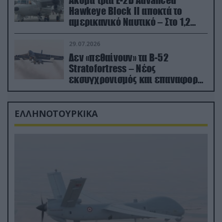
Ακόμα τρία E-2D Advanced
Hawkeye Block II αποκτά το
αμερικανικό Ναυτικό – Στο 1,2
δισ.δολάρια το κόστος
29.07.2026
Δεν «πεθαίνουν» τα Β-52
Stratofortress – Νέος
εκσυγχρονισμός και επαναφορά
από τα «νεκροταφεία»
ΕΛΛΗΝΟΤΟΥΡΚΙΚΑ