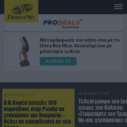
Μεταμόρφωσε τον κήπο σου με το
ικό
Ultra Box Μίνι Αλυσοπρίονο με
μπαταρία λιθίου
ΑΓΟΡΑΣΕ ΤΟ
06.08.2026 | 21:02
06.08.2026 | 21:02
Τελεσίγραφο του Ιρά
Η Β.Κορέα έστειλε 160
χώρες του Κόλπου:
πυραύλους στην Ρωσία να
«Σταματήστε τον Τρα
χτυπήσουν την Ουκρανία –
θα σας χτυπήσουμε 
Θέλει να εκπαιδευτεί σε νέο