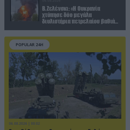
06.08.2026
Β.Ζελένσκι: «Η Ουκρανία
χτύπησε δύο μεγάλα
διυλιστήρια πετρελαίου βαθιά
στη Ρωσία» (βίντεο)
POPULAR 24H
06.08.2026 | 00:02