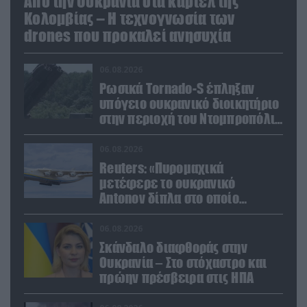
Από την Ουκρανία στα καρτέλ της
Κολομβίας – Η τεχνογνωσία των
drones που προκαλεί ανησυχία
06.08.2026
Ρωσικά Tornado-S έπληξαν
υπόγειο ουκρανικό διοικητήριο
στην περιοχή του Ντομπροπόλιε
(βίντεο)
06.08.2026
Reuters: «Πυρομαχικά
μετέφερε το ουκρανικό
Antonov δίπλα στο οποίο
βρέθηκε το drone στη Λειψία»
06.08.2026
Σκάνδαλο διαφθοράς στην
Ουκρανία – Στο στόχαστρο και
πρώην πρέσβειρα στις ΗΠΑ