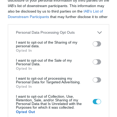
ΗΠΑ: Το τελευταίο μήνυμα της μητέρας στον
disclosure of your personal information by third parties on the
πρώην σύζυγό της πριν από τη δολοφονία των
IAB’s list of downstream participants. This information may
also be disclosed by us to third parties on the
IAB’s List of
4 παιδιών τους – «Έχουν ίωση»
Downstream Participants
that may further disclose it to other
third parties.
Please note that this website/app uses one or more Google
Personal Data Processing Opt Outs
services and may gather and store information including but
not limited to your visit or usage behaviour. You may click to
I want to opt-out of the Sharing of my
personal data.
grant or deny consent to Google and its third-party tags to
Opted In
use your data for below specified purposes in below Google
consent section.
I want to opt-out of the Sale of my
Personal Data.
Opted In
I want to opt-out of processing my
Personal Data for Targeted Advertising.
Opted In
05.08.2026 | 22:02
Αδειάζουν το Κραματόρσκ οι Ουκρανοί:
I want to opt-out of Collection, Use,
Έκτακτη εκκένωση στην πόλη μετά την
Retention, Sale, and/or Sharing of my
Personal Data that Is Unrelated with the
αιφνιδιαστική προώθηση των Ρώσων (βίντεο)
Purposes for which it was collected.
Opted Out