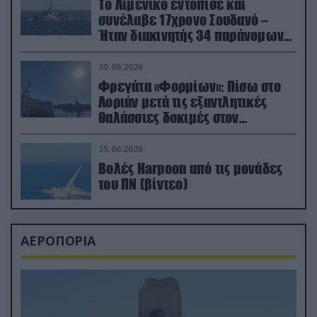
Το Λιμενικό εντόπισε και
συνέλαβε 17χρονο Σουδανό –
Ήταν διακινητής 34 παράνομων
μεταναστών
30.06.2026
Φρεγάτα «Φορμίων»: Πίσω στο
Λοριάν μετά τις εξαντλητικές
θαλάσσιες δοκιμές στον
απαιτητικό Βισκαϊκό
25.06.2026
Βολές Harpoon από τις μονάδες
του ΠΝ (βίντεο)
ΑΕΡΟΠΟΡΙΑ