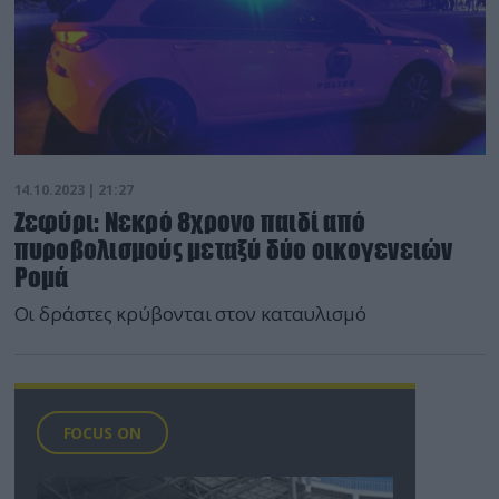
14.10.2023 | 21:27
Ζεφύρι: Νεκρό 8χρονο παιδί από
πυροβολισμούς μεταξύ δύο οικογενειών
Ρομά
Οι δράστες κρύβονται στον καταυλισμό
FOCUS ON