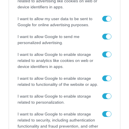
related to advertising like cookies on web or
28.05.2025 | 08:26
device identifiers in apps.
Στελέχη της ΕΥΠ δέχθηκαν πυροβολισμούς
από Τούρκους στη Θέρμη Θεσσαλονίκης
I want to allow my user data to be sent to
Google for online advertising purposes.
Οι δράστες πυροβόλησαν στη μέση του δρόμου και
από θαύμα δεν τραυματίστηκαν τα στελέχη της ΕΥΠ
I want to allow Google to send me
ή διερχόμενοι πολίτες
personalized advertising.
I want to allow Google to enable storage
related to analytics like cookies on web or
device identifiers in apps.
I want to allow Google to enable storage
related to functionality of the website or app.
I want to allow Google to enable storage
related to personalization.
I want to allow Google to enable storage
related to security, including authentication
functionality and fraud prevention, and other