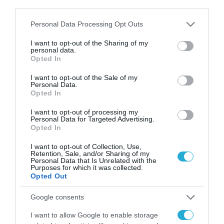
third parties.
13.07.2025 | 12:31
Πυροβολισμοί σε καφετέρια εναντίον
Please note that this website/app uses one or more Google
Personal Data Processing Opt Outs
Τούρκου στην Ακαδημία Πλάτωνος: Δύο
services and may gather and store information including but
τραυματίες – Ο ένας αστυνομικός (upd)
not limited to your visit or usage behaviour. You may click to
I want to opt-out of the Sharing of my
personal data.
grant or deny consent to Google and its third-party tags to
Ο χώρος έχει αποκλειστεί από αστυνομικές δυνάμεις
Opted In
use your data for below specified purposes in below Google
consent section.
I want to opt-out of the Sale of my
Personal Data.
Opted In
I want to opt-out of processing my
Personal Data for Targeted Advertising.
Opted In
I want to opt-out of Collection, Use,
Retention, Sale, and/or Sharing of my
Personal Data that Is Unrelated with the
Purposes for which it was collected.
Opted Out
Google consents
I want to allow Google to enable storage