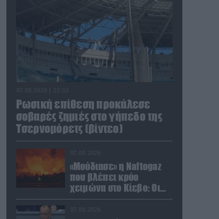
07.08.2026 | 23:02
Ρωσική επίθεση προκάλεσε
σοβαρές ζημιές στο γήπεδο της
Τσερνομόρετς (βίντεο)
07.08.2026
«Μούδιασε» η Naftogaz
που βλέπει κρύο
χειμώνα στο Κίεβο: Οι
Ρώσοι διέλυσαν 7
εγκαταστάσεις του
07.08.2026