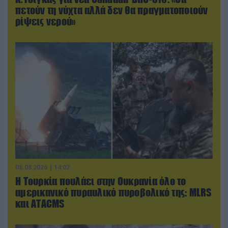
πετούν τη νύχτα αλλά δεν θα πραγματοποιούν
ρίψεις νερού»
08.08.2026 | 14:02
Η Τουρκία πουλάει στην Ουκρανία όλο το
αμερικανικό πυραυλικό πυροβολικό της: MLRS
και ΑΤΑCMS