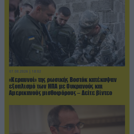
07.08.2026 | 18:02
«Κεραυνοί» της ρωσικής Βοστόκ κατέκαψαν
εξοπλισμό των ΗΠΑ με Ουκρανούς και
Αμερικανούς μισθοφόρους – Δείτε βίντεο