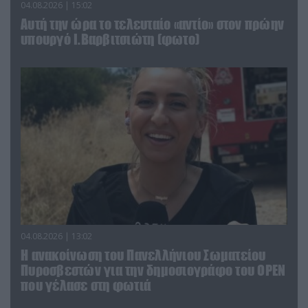
04.08.2026 | 15:02
Αυτή την ώρα το τελευταίο «αντίο» στον πρώην
υπουργό Ι.Βαρβιτσιώτη (φωτο)
04.08.2026 | 13:02
Η ανακοίνωση του Πανελλήνιου Σωματείου
Πυροσβεστών για την δημοσιογράφο του OPEN
που γέλασε στη φωτιά