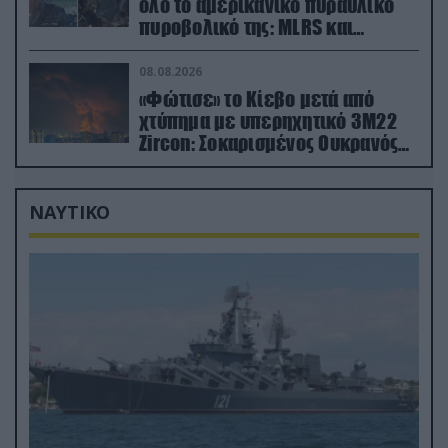
όλο το αμερικανικό πυραυλικό
πυροβολικό της: MLRS και
ΑΤΑCMS
08.08.2026
«Φώτισε» το Κίεβο μετά από
χτύπημα με υπερηχητικό 3M22
Zircon: Σοκαρισμένος Ουκρανός
κατέγραψε τη στιγμή (βίντεο)
ΝΑΥΤΙΚΟ