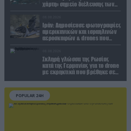
χάρτη» σημείο διέλευσης των
ουκρανικών δυνάμεων στην
Ζαπορίζια
08.08.2026
Ιράν: Δημοσίευσε φωτογραφίες
αμερικανικών και ισραηλινών
αεροσκαφών & drones που
καταρρίφθηκαν
08.08.2026
Σκληρή γλώσσα της Ρωσίας
κατά της Γερμανίας για το drone
με εκρηκτικά που βρέθηκε σε
αεροδρόμιο της Λειψίας
POPULAR 24H