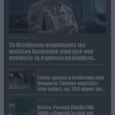
08.08.2026 | 14:02
Το Πεντάγωνο απομάκρυνε τον
ανώτερο Αμερικανό στρατηγό που
συντόνιζε τη στρατιωτική βοήθεια
προς την Ουκρανία
08.08.2026
Ταινία τρόμου η κατάσταση στην
Ουκρανία: Γυναίκα ουρλιάζει
όταν άνδρες της TCC πήραν τον
σύντροφό της (βίντεο)
08.08.2026
Βίντεο: Ρωσική βόμβα FAB-
3000 «εξαφανίζει από τον