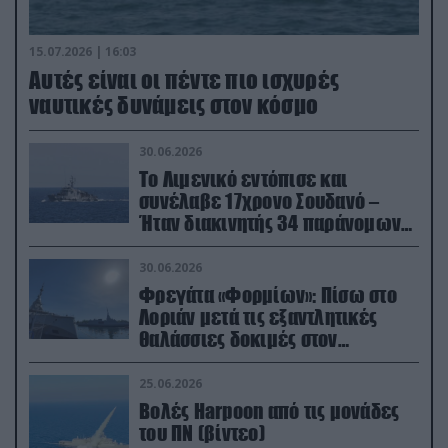
15.07.2026 | 16:03
Aυτές είναι οι πέντε πιο ισχυρές
ναυτικές δυνάμεις στον κόσμο
30.06.2026
Το Λιμενικό εντόπισε και
συνέλαβε 17χρονο Σουδανό –
Ήταν διακινητής 34 παράνομων
μεταναστών
30.06.2026
Φρεγάτα «Φορμίων»: Πίσω στο
Λοριάν μετά τις εξαντλητικές
θαλάσσιες δοκιμές στον
απαιτητικό Βισκαϊκό
25.06.2026
Βολές Harpoon από τις μονάδες
του ΠΝ (βίντεο)