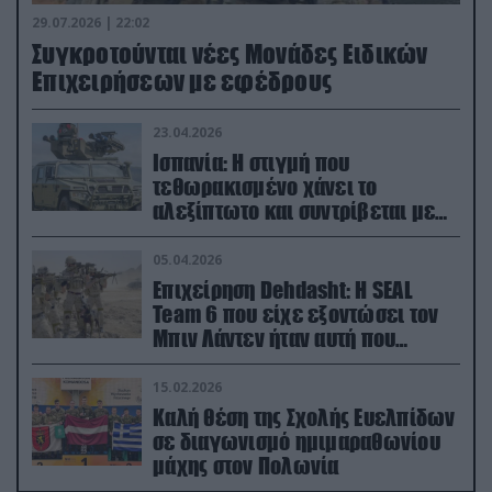
29.07.2026 | 22:02
Συγκροτούνται νέες Μονάδες Ειδικών
Επιχειρήσεων με εφέδρους
23.04.2026
Ισπανία: Η στιγμή που
τεθωρακισμένο χάνει το
αλεξίπτωτο και συντρίβεται με
ορμή στο έδαφος (βίντεο)
05.04.2026
Επιχείρηση Dehdasht: Η SEAL
Team 6 που είχε εξοντώσει τον
Μπιν Λάντεν ήταν αυτή που
διέσωσε τον πιλότο του F-15
15.02.2026
Καλή θέση της Σχολής Ευελπίδων
σε διαγωνισμό ημιμαραθωνίου
μάχης στον Πολωνία