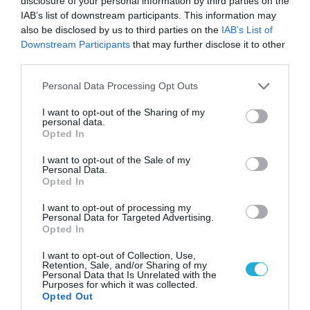
disclosure of your personal information by third parties on the
IAB’s list of downstream participants. This information may
also be disclosed by us to third parties on the
IAB’s List of
Downstream Participants
that may further disclose it to other
third parties.
Please note that this website/app uses one or more Google
Personal Data Processing Opt Outs
services and may gather and store information including but
not limited to your visit or usage behaviour. You may click to
I want to opt-out of the Sharing of my
personal data.
grant or deny consent to Google and its third-party tags to
Opted In
use your data for below specified purposes in below Google
consent section.
I want to opt-out of the Sale of my
Personal Data.
Opted In
07.08.2026 | 20:02
I want to opt-out of processing my
Ο Γιάννης Αλαφούζος «τέλειωσε» τον
Personal Data for Targeted Advertising.
Κωνσταντίνο Ζούλα από τον ΣΚΑΪ – Ο λόγος της
Opted In
απομάκρυνσής του
I want to opt-out of Collection, Use,
Retention, Sale, and/or Sharing of my
Personal Data that Is Unrelated with the
Purposes for which it was collected.
Opted Out