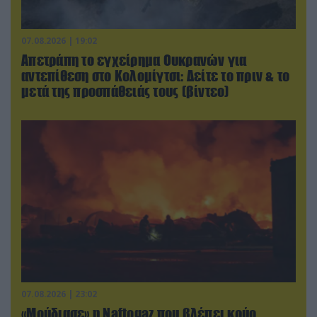
07.08.2026 | 19:02
Απετράπη το εγχείρημα Ουκρανών για
αντεπίθεση στο Κολομίγτσι: Δείτε το πριν & το
μετά της προσπάθειάς τους (βίντεο)
07.08.2026 | 23:02
«Μούδιασε» η Naftogaz που βλέπει κρύο