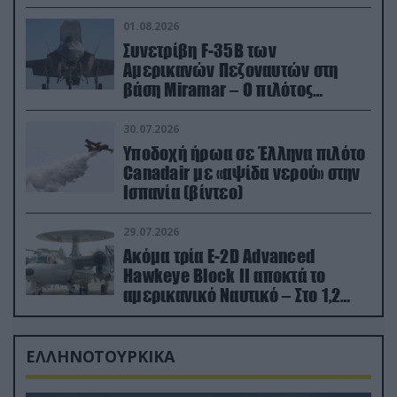
01.08.2026
Συνετρίβη F-35B των
Αμερικανών Πεζοναυτών στη
βάση Miramar – Ο πιλότος
εκτινάχθηκε εγκαίρως
30.07.2026
Υποδοχή ήρωα σε Έλληνα πιλότο
Canadair με «αψίδα νερού» στην
Ισπανία (βίντεο)
29.07.2026
Ακόμα τρία E-2D Advanced
Hawkeye Block II αποκτά το
αμερικανικό Ναυτικό – Στο 1,2
δισ.δολάρια το κόστος
ΕΛΛΗΝΟΤΟΥΡΚΙΚΑ