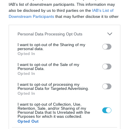
IAB’s list of downstream participants. This information may
also be disclosed by us to third parties on the
IAB’s List of
Downstream Participants
that may further disclose it to other
third parties.
Please note that this website/app uses one or more Google
Personal Data Processing Opt Outs
services and may gather and store information including but
not limited to your visit or usage behaviour. You may click to
I want to opt-out of the Sharing of my
personal data.
grant or deny consent to Google and its third-party tags to
Opted In
use your data for below specified purposes in below Google
consent section.
I want to opt-out of the Sale of my
Personal Data.
Opted In
26.06.2025 | 10:41
Πάνω από 250 εκατ. ευρώ υπολογίζεται η
I want to opt-out of processing my
ζημιά για το Δημόσιο στην υπόθεση των
Personal Data for Targeted Advertising.
Opted In
τελωνείων και των κινεζικών πατινιών!
I want to opt-out of Collection, Use,
Αρχηγός της εγκληματικής οργάνωσης φέρεται να
Retention, Sale, and/or Sharing of my
είναι μία Κινέζα
Personal Data that Is Unrelated with the
Purposes for which it was collected.
Opted Out