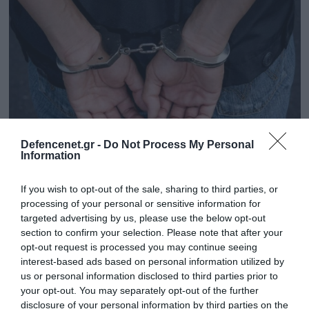
Defencenet.gr -
Do Not Process My Personal
Information
If you wish to opt-out of the sale, sharing to third parties, or
23.09.2025 | 17:14
processing of your personal or sensitive information for
Πειραιάς: Συνελήφθη 40χρονος για κλοπές
targeted advertising by us, please use the below opt-out
και διαρρήξεις σε καταστήματα
section to confirm your selection. Please note that after your
opt-out request is processed you may continue seeing
Τι βρέθηκε στο σπίτι του
interest-based ads based on personal information utilized by
us or personal information disclosed to third parties prior to
your opt-out. You may separately opt-out of the further
disclosure of your personal information by third parties on the