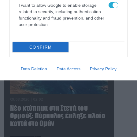
I want to allow Google to enable storage
related to security, including authentication
functionality and fraud prevention, and other
FOCUS ON
user protection.
CONFIRM
Data Deletion
Data Access
Privacy Policy
09.08.2026 | 02:02
Νέο κτύπημα στα Στενά του
Ορμούζ: Πύραυλος έπληξε πλοίο
κοντά στο Ομάν