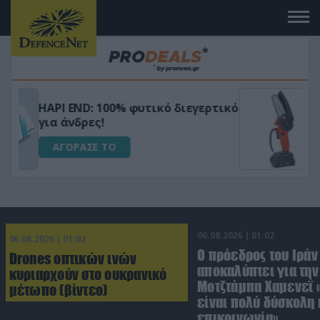
Μεταμόρφωσε τον κήπο σου με το
ικό
Ultra Box Μίνι Αλυσοπρίονο με
μπαταρία λιθίου
ΑΓΟΡΑΣΕ ΤΟ
06.08.2026 | 01:02
06.08.2026 | 01:02
Ο πρόεδρος του Ιράν
Drones οπτικών ινών
αποκαλύπτει για την
κυριαρχούν στο ουκρανικό
Μοτζτάμπα Χαμενεΐ 
μέτωπο (βίντεο)
είναι πολύ δύσκολη 
επικοινωνία»