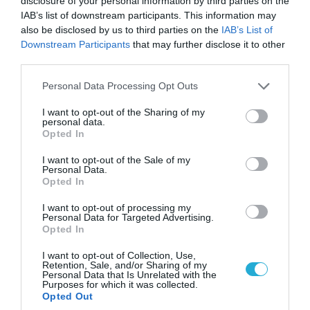
disclosure of your personal information by third parties on the
IAB’s list of downstream participants. This information may
also be disclosed by us to third parties on the
IAB’s List of
Downstream Participants
that may further disclose it to other
third parties.
Please note that this website/app uses one or more Google
Personal Data Processing Opt Outs
services and may gather and store information including but
not limited to your visit or usage behaviour. You may click to
I want to opt-out of the Sharing of my
personal data.
grant or deny consent to Google and its third-party tags to
Opted In
use your data for below specified purposes in below Google
consent section.
I want to opt-out of the Sale of my
Personal Data.
05.08.2026 | 20:02
Opted In
Η Κίνα επέδειξε για πρώτη φορά την
αεροπορική πυρηνική της τριάδα και
I want to opt-out of processing my
Personal Data for Targeted Advertising.
προκάλεσε διεθνές σοκ – Δείτε βίντεο
Opted In
I want to opt-out of Collection, Use,
Retention, Sale, and/or Sharing of my
Personal Data that Is Unrelated with the
Purposes for which it was collected.
Opted Out