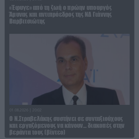
«Έφυγε» από τη ζωή ο πρώην υπουργός
Άμυνας και αντιπρόεδρος της ΝΔ Γιάννης
Βαρβιτσιώτης
01.08.2026 | 20:02
Ο Ν.Στραβελάκης συστήνει σε συνταξιούχους
και εργαζόμενους να κάνουν… διακοπές στην
βεράντα τους (βίντεο)