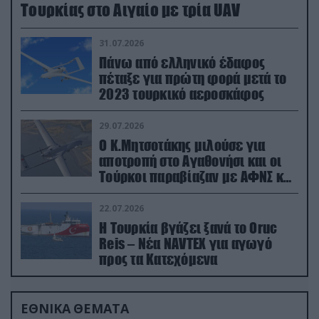
Τουρκίας στο Αιγαίο με τρία UAV
31.07.2026
Πάνω από ελληνικό έδαφος
πέταξε για πρώτη φορά μετά το
2023 τουρκικό αεροσκάφος
29.07.2026
Ο Κ.Μητσοτάκης μιλούσε για
αποτροπή στο Αγαθονήσι και οι
Τούρκοι παραβίαζαν με ΑΦΝΣ και
drone
22.07.2026
Η Τουρκία βγάζει ξανά το Oruc
Reis – Νέα NAVTEX για αγωγό
προς τα Κατεχόμενα
ΕΘΝΙΚΑ ΘΕΜΑΤΑ