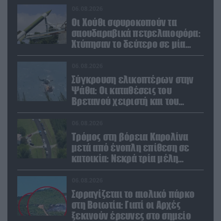
06.08.2026
Οι Χούθι σφυροκοπούν τα
σαουδαραβικά πετρελαιοφόρα:
Χτύπησαν το δεύτερο σε μία
ημέρα στην Ερυθρά Θάλασσα
06.08.2026
Σύγκρουση ελικοπτέρων στην
Ψάθα: Οι καταθέσεις του
Βρετανού χειριστή και του
Έλληνα πιλότου από το δεύτερο
μέσο
06.08.2026
Τρόμος στη βόρεια Καρολίνα
μετά από ένοπλη επίθεση σε
κατοικία: Νεκρά τρία μέλη
οικογένειας – 4 οι τραυματίες
(upd)
06.08.2026
Σφραγίζεται το αιολικό πάρκο
στη Βοιωτία: Γιατί οι Αρχές
ξεκινούν έρευνες στο σημείο