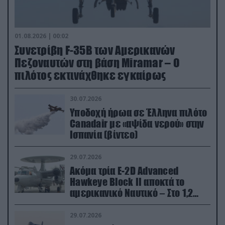
01.08.2026 | 00:02
Συνετρίβη F-35B των Αμερικανών
Πεζοναυτών στη βάση Miramar – Ο
πιλότος εκτινάχθηκε εγκαίρως
30.07.2026
Υποδοχή ήρωα σε Έλληνα πιλότο
Canadair με «αψίδα νερού» στην
Ισπανία (βίντεο)
29.07.2026
Ακόμα τρία E-2D Advanced
Hawkeye Block II αποκτά το
αμερικανικό Ναυτικό – Στο 1,2
δισ.δολάρια το κόστος
29.07.2026