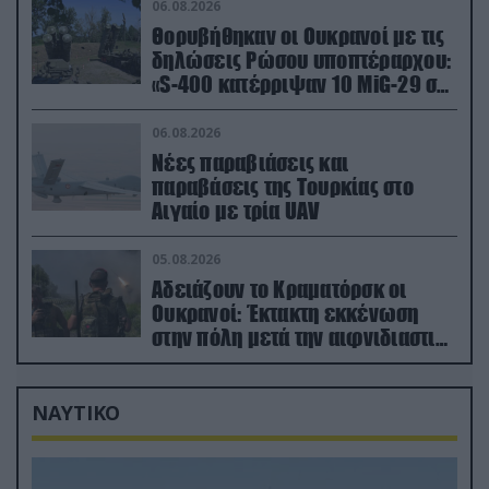
06.08.2026
Θορυβήθηκαν οι Ουκρανοί με τις
δηλώσεις Ρώσου υποπτέραρχου:
«S-400 κατέρριψαν 10 MiG-29 σε
μόλις μια μέρα!»
06.08.2026
Νέες παραβιάσεις και
παραβάσεις της Τουρκίας στο
Αιγαίο με τρία UAV
05.08.2026
Αδειάζουν το Κραματόρσκ οι
Ουκρανοί: Έκτακτη εκκένωση
στην πόλη μετά την αιφνιδιαστική
προώθηση των Ρώσων (βίντεο)
ΝΑΥΤΙΚΟ