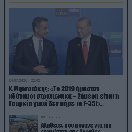
24.07.2026 | 22:02
Κ.Μητσοτάκης: «Το 2019 ήμασταν
αδύναμοι στρατιωτικά – Σήμερα είναι η
Τουρκία γιατί δεν πήρε τα F-35!»
(βίντεο)
09.07.2026
Αλήθειες που πονάνε για την
ετοιμότητα στις Ένοπλες