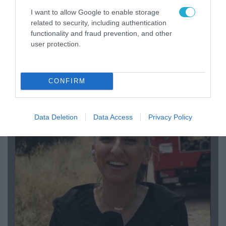
I want to allow Google to enable storage
related to security, including authentication
functionality and fraud prevention, and other
user protection.
04.08.2026 | 15:02
Αυτή την ώρα το τελευταίο «αντίο» στον πρώην
CONFIRM
υπουργό Ι.Βαρβιτσιώτη (φωτο)
Data Deletion
Data Access
Privacy Policy