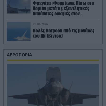
Φρεγάτα «Φορμίων»: Πίσω στο
Λοριάν μετά τις εξαντλητικές
θαλάσσιες δοκιμές στον
απαιτητικό Βισκαϊκό
25.06.2026
Βολές Harpoon από τις μονάδες
του ΠΝ (βίντεο)
ΑΕΡΟΠΟΡΙΑ