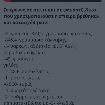
Σε έρευνα σε σπίτι και σε φαναρτζίδικο
που χρησιμοποιούσε η σπείρα βρέθηκαν
και κατασχέθηκαν:
-3- κιλά και -870,5- γραμμάρια κοκαΐνης,
-845,4- γραμμάρια κάνναβης,
-5- ναρκωτικά δισκία «ECSTASY»,
αεροβόλο τυφέκιο,
-49- φυσίγγια,
γκλόπ,
-2- Ι.Χ.Ε. αυτοκίνητα,
-1- μοτοσικλέτα,
-6.560- ευρώ,
-4- κινητά τηλέφωνα,
-2- ασύρματες κάμερες και
χρηματοκιβώτιο με -3- κλειδιά.