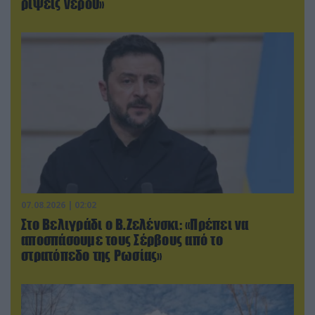
ρίψεις νερού»
07.08.2026 | 02:02
Στο Βελιγράδι ο Β.Ζελένσκι: «Πρέπει να
αποσπάσουμε τους Σέρβους από το
στρατόπεδο της Ρωσίας»