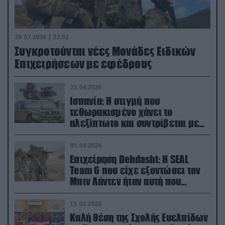
29.07.2026 | 22:02
Συγκροτούνται νέες Μονάδες Ειδικών
Επιχειρήσεων με εφέδρους
23.04.2026
Ισπανία: Η στιγμή που
τεθωρακισμένο χάνει το
αλεξίπτωτο και συντρίβεται με
ορμή στο έδαφος (βίντεο)
05.04.2026
Επιχείρηση Dehdasht: Η SEAL
Team 6 που είχε εξοντώσει τον
Μπιν Λάντεν ήταν αυτή που
διέσωσε τον πιλότο του F-15
15.02.2026
Καλή θέση της Σχολής Ευελπίδων