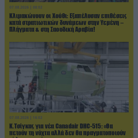
07.08.2026 | 08:02
Κλιμακώνουν οι Χούθι: Eξαπέλυσαν επιθέσεις
κατά στρατιωτικών δυνάμεων στην Υεμένη –
Πλήγματα & στη Σαουδική Αραβία!
07.08.2026 | 16:02
Κ.Τσίγκας για νέα Canadair DHC-515: «Θα
πετούν τη νύχτα αλλά δεν θα πραγματοποιούν