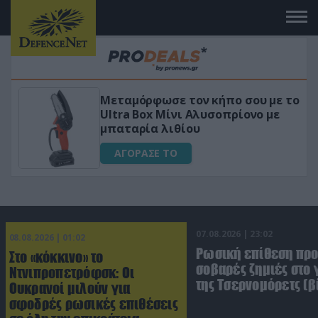
ταμόρφωσε τον κήπο σου με το
«Μαγική»
tra Box Μίνι Αλυσοπρίονο με
για αύξη
αταρία λιθίου
ΑΓΟΡΑ
ΑΓΟΡΑΣΕ ΤΟ
07.08.2026 | 23:02
08.08.2026 | 01:02
Ρωσική επίθεση πρ
Στο «κόκκινο» το
σοβαρές ζημιές στο
Ντνιπροπετρόφσκ: Οι
της Τσερνομόρετς (β
Ουκρανοί μιλούν για
σφοδρές ρωσικές επιθέσεις