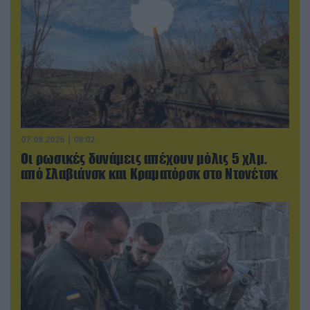
07.08.2026 | 08:02
Οι ρωσικές δυνάμεις απέχουν μόλις 5 χλμ.
από Σλαβιάνσκ και Κραματόρσκ στο Ντονέτσκ