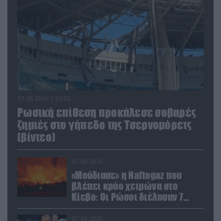
07.08.2026 | 23:02
Ρωσική επίθεση προκάλεσε σοβαρές
ζημιές στο γήπεδο της Τσερνομόρετς
(βίντεο)
07.08.2026
«Μούδιασε» η Naftogaz που
βλέπει κρύο χειμώνα στο
Κίεβο: Οι Ρώσοι διέλυσαν 7
εγκαταστάσεις του ουκρανικού
κολοσσού!
07.08.2026