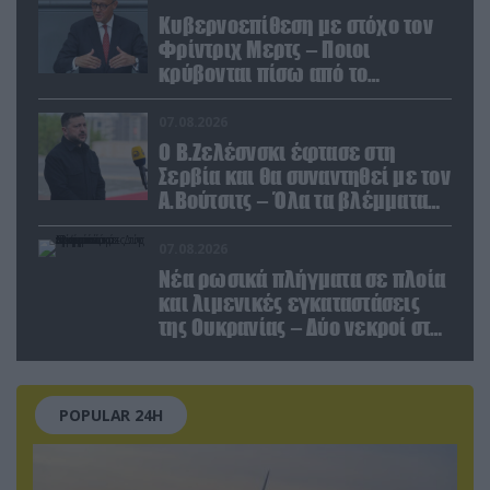
Κυβερνοεπίθεση με στόχο τον
Φρίντριχ Μερτς – Ποιοι
κρύβονται πίσω από το
παραποιημένο βίντεο
07.08.2026
Ο Β.Ζελέσνσκι έφτασε στη
Σερβία και θα συναντηθεί με τον
Α.Βούτσιτς – Όλα τα βλέμματα
στις σχέσεις με τη Ρωσία
07.08.2026
Νέα ρωσικά πλήγματα σε πλοία
και λιμενικές εγκαταστάσεις
της Ουκρανίας – Δύο νεκροί στην
Κριμαία
POPULAR 24H