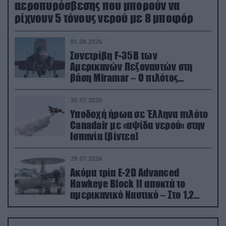
αεροπυρόσβεσης που μπορούν να
ρίχνουν 5 τόνους νερού με 8 μποφόρ
01.08.2026
Συνετρίβη F-35B των
Αμερικανών Πεζοναυτών στη
βάση Miramar – Ο πιλότος
εκτινάχθηκε εγκαίρως
30.07.2026
Υποδοχή ήρωα σε Έλληνα πιλότο
Canadair με «αψίδα νερού» στην
Ισπανία (βίντεο)
29.07.2026
Ακόμα τρία E-2D Advanced
Hawkeye Block II αποκτά το
αμερικανικό Ναυτικό – Στο 1,2
δισ.δολάρια το κόστος