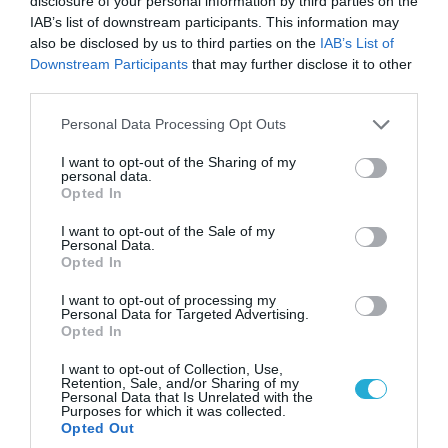
Ο Γιάννης Αλαφούζος «τέλειωσε» τον
disclosure of your personal information by third parties on the
Κωνσταντίνο Ζούλα από τον ΣΚΑΪ – Ο λόγος της
IAB’s list of downstream participants. This information may
απομάκρυνσής του
also be disclosed by us to third parties on the
IAB’s List of
Downstream Participants
that may further disclose it to other
third parties.
Please note that this website/app uses one or more Google
Personal Data Processing Opt Outs
services and may gather and store information including but
not limited to your visit or usage behaviour. You may click to
I want to opt-out of the Sharing of my
personal data.
grant or deny consent to Google and its third-party tags to
Opted In
use your data for below specified purposes in below Google
consent section.
I want to opt-out of the Sale of my
Personal Data.
Opted In
I want to opt-out of processing my
Personal Data for Targeted Advertising.
06.08.2026 | 14:02
Opted In
«Επιχείρηση ελεύθερα πεζοδρόμια» στην
I want to opt-out of Collection, Use,
Αθήνα: Απομακρύνθηκαν παράνομα
Retention, Sale, and/or Sharing of my
Personal Data that Is Unrelated with the
αντικείμενα από κοινόχρηστους χώρους
Purposes for which it was collected.
Opted Out