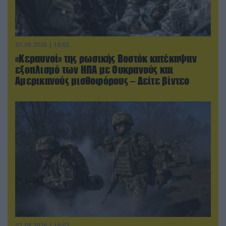
07.08.2026 | 18:02
«Κεραυνοί» της ρωσικής Βοστόκ κατέκαψαν
εξοπλισμό των ΗΠΑ με Ουκρανούς και
Αμερικανούς μισθοφόρους – Δείτε βίντεο
07.08.2026 | 19:02