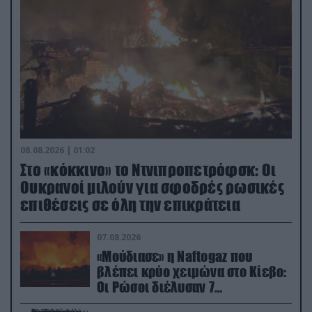
08.08.2026 | 01:02
Στο «κόκκινο» το Ντνιπροπετρόφσκ: Οι
Ουκρανοί μιλούν για σφοδρές ρωσικές
επιθέσεις σε όλη την επικράτεια
07.08.2026
«Μούδιασε» η Naftogaz που
βλέπει κρύο χειμώνα στο Κίεβο:
Οι Ρώσοι διέλυσαν 7
εγκαταστάσεις του ουκρανικού