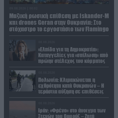
09.08.2026 | 00:02
Μαζική ρωσική επίθεση με Iskander-M
και drones Geran στην Ουκρανία: Στο
στόχαστρο το εργοστάσιο των Flamingo
08.08.2026
«Ελπίδα για τη Δημοκρατία»:
Καταγγελίες για «σπίλωση» από
πρώην στέλεχος του κόμματος
08.08.2026
Πολωνία: Κλιμακώνεται η
εχθρότητα κατά Ουκρανών – Η
τεράστια αύξηση σε επιθέσεις
08.08.2026
Ιράν: «Φρένο» στο άνοιγμα των
Στενών του Ορμούζ – Ζητά