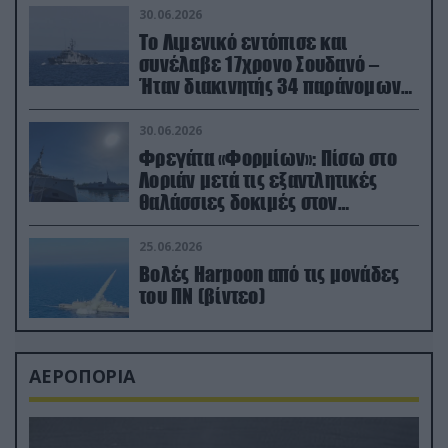
30.06.2026
Το Λιμενικό εντόπισε και
συνέλαβε 17χρονο Σουδανό –
Ήταν διακινητής 34 παράνομων
μεταναστών
30.06.2026
Φρεγάτα «Φορμίων»: Πίσω στο
Λοριάν μετά τις εξαντλητικές
θαλάσσιες δοκιμές στον
απαιτητικό Βισκαϊκό
25.06.2026
Βολές Harpoon από τις μονάδες
του ΠΝ (βίντεο)
ΑΕΡΟΠΟΡΙΑ