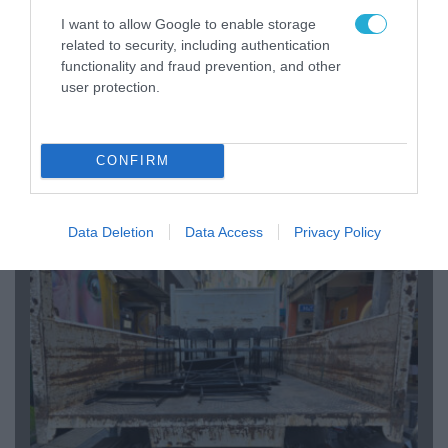
I want to allow Google to enable storage
related to security, including authentication
functionality and fraud prevention, and other
user protection.
07.08.2026 | 20:02
CONFIRM
Ο Γιάννης Αλαφούζος «τέλειωσε» τον
Κωνσταντίνο Ζούλα από τον ΣΚΑΪ – Ο λόγος της
απομάκρυνσής του
Data Deletion
Data Access
Privacy Policy