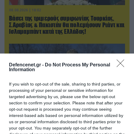
08.08.2026 | 18:02
Βάσει της τριμερούς συμφωνίας Τουρκίας,
Σ.Αραβίας & Πακιστάν θα πολεμήσουν Ριάντ και
Ισλαμαμπάντ κατά της Ελλάδας!
Defencenet.gr -
Do Not Process My Personal
Information
If you wish to opt-out of the sale, sharing to third parties, or
processing of your personal or sensitive information for
targeted advertising by us, please use the below opt-out
section to confirm your selection. Please note that after your
opt-out request is processed you may continue seeing
interest-based ads based on personal information utilized by
07.08.2026 | 19:02
us or personal information disclosed to third parties prior to
Απετράπη το εγχείρημα Ουκρανών για
your opt-out. You may separately opt-out of the further
αντεπίθεση στο Κολομίγτσι: Δείτε το πριν & το