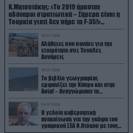
Κ.Μητσοτάκης: «Το 2019 ήμασταν
αδύναμοι στρατιωτικά – Σήμερα είναι η
Τουρκία γιατί δεν πήρε τα F-35!»
(βίντεο)
09.07.2026
Αλήθειες που πονάνε για την
ετοιμότητα στις Ένοπλες
Δυνάμεις
08.07.2026
Το βιβλίο γεωγραφίας
εμφανίζει την Κύπρο και στην
Ασία! – Αναγνώρισαν τα
κατεχόμενα; (φωτο)
04.07.2026
Η γελοία κυβερνητική
ανακοίνωση για την γκάφα του
γραφικού ΣΕΑ Θ.Ντόκου με τους
Ρώσους φαρσέρ