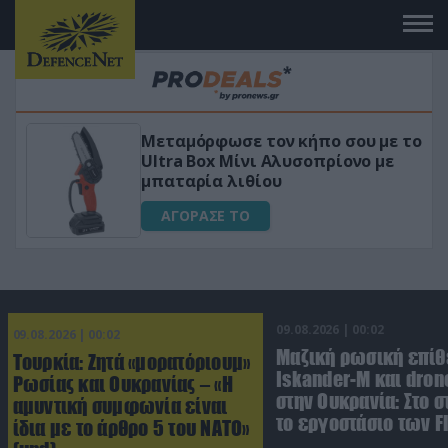
μόρφωσε τον κήπο σου με το
«Μαγική» φ
a Box Μίνι Αλυσοπρίονο με
για αύξηση
αρία λιθίου
ΑΓΟΡΑΣΕ
ΟΡΑΣΕ ΤΟ
09.08.2026 | 00:02
09.08.2026 | 00:02
Μαζική ρωσική επίθ
Τουρκία: Ζητά «μορατόριουμ»
Iskander-M και dron
Ρωσίας και Ουκρανίας – «Η
στην Ουκρανία: Στο 
αμυντική συμφωνία είναι
το εργοστάσιο των F
ίδια με το άρθρο 5 του ΝΑΤΟ»