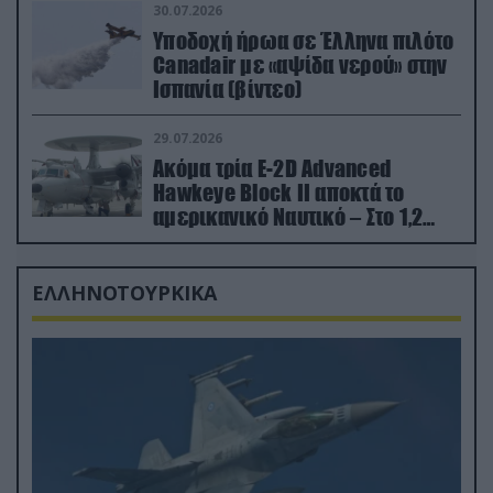
30.07.2026
Υποδοχή ήρωα σε Έλληνα πιλότο
Canadair με «αψίδα νερού» στην
Ισπανία (βίντεο)
29.07.2026
Ακόμα τρία E-2D Advanced
Hawkeye Block II αποκτά το
αμερικανικό Ναυτικό – Στο 1,2
δισ.δολάρια το κόστος
ΕΛΛΗΝΟΤΟΥΡΚΙΚΑ