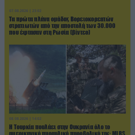
07.08.2026 | 23:02
Τα πρώτα πλάνα ομάδας Βορειοκορεατών
στρατιωτών από την αποστολή των 30.000
που έφτασαν στη Ρωσία (βίντεο)
08.08.2026 | 14:02
Η Τουρκία πουλάει στην Ουκρανία όλο το
αμερικανικό πυραυλικό πυροβολικό της: MLRS