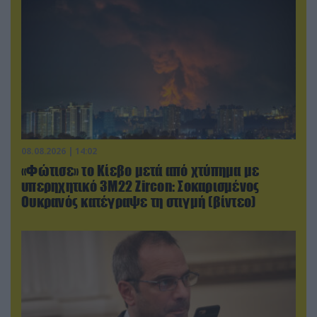
08.08.2026 | 14:02
«Φώτισε» το Κίεβο μετά από χτύπημα με
υπερηχητικό 3M22 Zircon: Σοκαρισμένος
Ουκρανός κατέγραψε τη στιγμή (βίντεο)