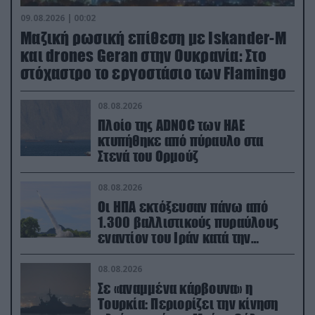
09.08.2026 | 00:02
Μαζική ρωσική επίθεση με Iskander-M
και drones Geran στην Ουκρανία: Στο
στόχαστρο το εργοστάσιο των Flamingo
08.08.2026
Πλοίο της ADNOC των ΗΑΕ
κτυπήθηκε από πύραυλο στα
Στενά του Ορμούζ
08.08.2026
Οι ΗΠΑ εκτόξευσαν πάνω από
1.300 βαλλιστικούς πυραύλους
εναντίον του Ιράν κατά την
διάρκεια του πολέμου
08.08.2026
Σε «αναμμένα κάρβουνα» η
Τουρκία: Περιορίζει την κίνηση