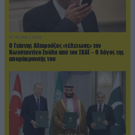
07.08.2026 | 20:02
Ο Γιάννης Αλαφούζος «τέλειωσε» τον
Κωνσταντίνο Ζούλα από τον ΣΚΑΪ – Ο λόγος της
απομάκρυνσής του