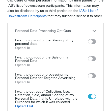
disclosure of your personal information by third parties on the
μετά της προσπάθειάς τους (βίντεο)
IAB’s list of downstream participants. This information may
also be disclosed by us to third parties on the
IAB’s List of
Downstream Participants
that may further disclose it to other
third parties.
Please note that this website/app uses one or more Google
Personal Data Processing Opt Outs
services and may gather and store information including but
not limited to your visit or usage behaviour. You may click to
I want to opt-out of the Sharing of my
personal data.
grant or deny consent to Google and its third-party tags to
Opted In
use your data for below specified purposes in below Google
consent section.
I want to opt-out of the Sale of my
Personal Data.
Opted In
I want to opt-out of processing my
08.08.2026 | 09:02
Personal Data for Targeted Advertising.
«Η απόλυτη τραγωδία»: Η «αιχμηρή» ανάρτηση
Opted In
του Αρκά για τα τατουάζ (φωτο)
I want to opt-out of Collection, Use,
Retention, Sale, and/or Sharing of my
Personal Data that Is Unrelated with the
Purposes for which it was collected.
ΠΟΛΙΤΙΚΗ
Opted Out