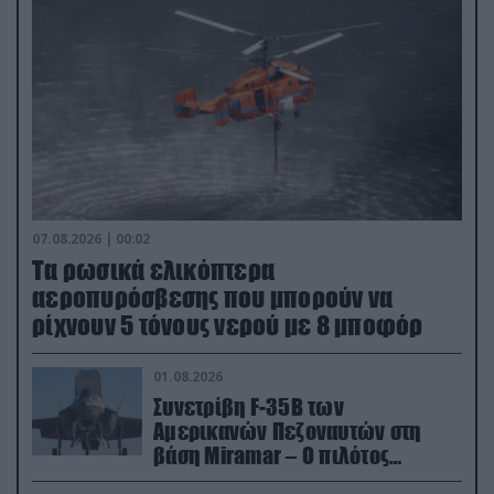
07.08.2026 | 00:02
Τα ρωσικά ελικόπτερα
αεροπυρόσβεσης που μπορούν να
ρίχνουν 5 τόνους νερού με 8 μποφόρ
01.08.2026
Συνετρίβη F-35B των
Αμερικανών Πεζοναυτών στη
βάση Miramar – Ο πιλότος
εκτινάχθηκε εγκαίρως