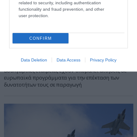
related to security, including authentication
functionality and fraud prevention, and other
user protection.
09.03.2024 | 17:35
CONFIRM
Υπ.Οικονομικών Βουλγαρίας: «Το 2023
κατασκεύασαμε περισσότερα πυρομαχικά
από την υπόλοιπη Ευρώπη»
Data Deletion
Data Access
Privacy Policy
Βουλγαρικές εταιρείες έχουν υποβάλει αιτήσεις σε
ευρωπαϊκά προγράμματα για την επέκταση των
δυνατοτήτων τους σε παραγωγή