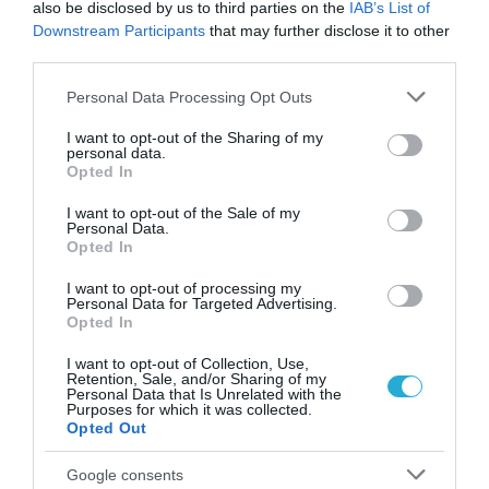
also be disclosed by us to third parties on the
IAB’s List of
Β.Πούτιν: «Αν απαντήσουμε στις ουκρανικές
Downstream Participants
that may further disclose it to other
επιθέσεις σε πυρηνικούς σταθμούς δεν
third parties.
φαντάζεστε τι θα συμβεί στην Ευρώπη»
Please note that this website/app uses one or more Google
Personal Data Processing Opt Outs
Ο Ρώσος πρόεδρος τόνισε πώς είναι ιερό χρέος και
services and may gather and store information including but
καθήκον του ρωσικού Στρατού να πετάξει τους
not limited to your visit or usage behaviour. You may click to
I want to opt-out of the Sharing of my
personal data.
Ουκρανούς στρατιώτες έξω από το Κουρσκ
grant or deny consent to Google and its third-party tags to
Opted In
use your data for below specified purposes in below Google
consent section.
I want to opt-out of the Sale of my
Personal Data.
Opted In
I want to opt-out of processing my
Personal Data for Targeted Advertising.
Opted In
I want to opt-out of Collection, Use,
Retention, Sale, and/or Sharing of my
Personal Data that Is Unrelated with the
Purposes for which it was collected.
Opted Out
Google consents