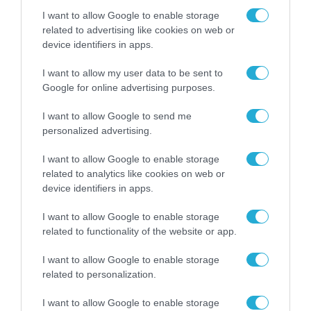
I want to allow Google to enable storage
13.07.2024 | 17:21
related to advertising like cookies on web or
device identifiers in apps.
Εκπρόσωπος Κρεμλίνου: «Έχουμε τα μέσα
για την αποτροπή των αμερικανικών
I want to allow my user data to be sent to
πυραύλων μακράς ακτίνας δράσης στην
Google for online advertising purposes.
Ευρώπη»
I want to allow Google to send me
Οι ΗΠΑ πρόκειται να εγκαταστήσουν επί γερμανικού
personalized advertising.
εδάφους νέους συμβατικούς πυραύλους και
πυραύλους cruise
I want to allow Google to enable storage
related to analytics like cookies on web or
device identifiers in apps.
I want to allow Google to enable storage
related to functionality of the website or app.
I want to allow Google to enable storage
related to personalization.
I want to allow Google to enable storage