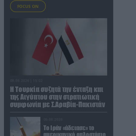
FOCUS ON
09.08.2026 | 15:02
Η Τουρκία συζητά την ένταξη και
της Αιγύπτου στην στρατιωτική
συμφωνία με Σ.Αραβία-Πακιστάν
09.08.2026
Το Ιράν «άδειασε» το
αμερικανικό οπλοστάσιο