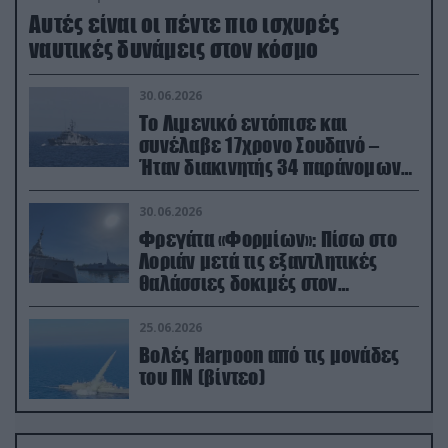
Aυτές είναι οι πέντε πιο ισχυρές
ναυτικές δυνάμεις στον κόσμο
30.06.2026
Το Λιμενικό εντόπισε και
συνέλαβε 17χρονο Σουδανό –
Ήταν διακινητής 34 παράνομων
μεταναστών
30.06.2026
Φρεγάτα «Φορμίων»: Πίσω στο
Λοριάν μετά τις εξαντλητικές
θαλάσσιες δοκιμές στον
απαιτητικό Βισκαϊκό
25.06.2026
Βολές Harpoon από τις μονάδες
του ΠΝ (βίντεο)