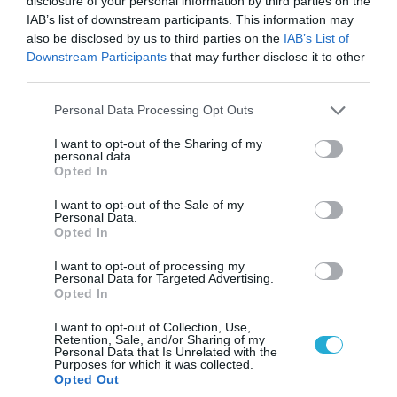
disclosure of your personal information by third parties on the
IAB’s list of downstream participants. This information may
also be disclosed by us to third parties on the
IAB’s List of
Downstream Participants
that may further disclose it to other
third parties.
Please note that this website/app uses one or more Google
Personal Data Processing Opt Outs
services and may gather and store information including but
not limited to your visit or usage behaviour. You may click to
I want to opt-out of the Sharing of my
personal data.
grant or deny consent to Google and its third-party tags to
05.08.2026 | 15:02
Opted In
use your data for below specified purposes in below Google
Ρωσικός πύραυλος με κεφαλή διασποράς
consent section.
I want to opt-out of the Sale of my
κατέστρεψε ολοσχερώς ένα από τα
Personal Data.
μεγαλύτερα κέντρα διανομής στο Κίεβο
Opted In
(βίντεο)
I want to opt-out of processing my
Personal Data for Targeted Advertising.
Opted In
I want to opt-out of Collection, Use,
Retention, Sale, and/or Sharing of my
Personal Data that Is Unrelated with the
Purposes for which it was collected.
Opted Out