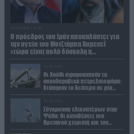
06.08.2026 | 01:02
Ο πρόεδρος του Ιράν αποκαλύπτει για
την υγεία του Μοτζτάμπα Χαμενεΐ
«τώρα είναι πολύ δύσκολη η
επικοινωνία»
06.08.2026
Οι Χούθι σφυροκοπούν τα
σαουδαραβικά πετρελαιοφόρα:
Χτύπησαν το δεύτερο σε μία
ημέρα στην Ερυθρά Θάλασσα
06.08.2026
Σύγκρουση ελικοπτέρων στην
Ψάθα: Οι καταθέσεις του
Βρετανού χειριστή και του
Έλληνα πιλότου από το δεύτερο