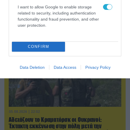
I want to allow Google to enable storage
05.08.2026 | 15:02
related to security, including authentication
ΗΠΑ: Σε εξέλιξη έρευνα της FAA για
functionality and fraud prevention, and other
περιστατικό με το προεδρικό ελικόπτερο
user protection.
Marine One που μετέφερε τον Ν.Τραμπ
CONFIRM
Data Deletion
Data Access
Privacy Policy
05.08.2026 | 22:02
Αδειάζουν το Κραματόρσκ οι Ουκρανοί:
Έκτακτη εκκένωση στην πόλη μετά την