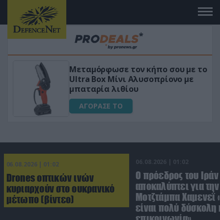
Μεταμόρφωσε τον κήπο σου με το
ικό
Ultra Box Μίνι Αλυσοπρίονο με
μπαταρία λιθίου
ΑΓΟΡΑΣΕ ΤΟ
06.08.2026 | 01:02
06.08.2026 | 01:02
Ο πρόεδρος του Ιράν
Drones οπτικών ινών
αποκαλύπτει για την
κυριαρχούν στο ουκρανικό
Μοτζτάμπα Χαμενεΐ 
μέτωπο (βίντεο)
είναι πολύ δύσκολη 
επικοινωνία»