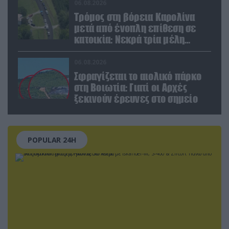
μέσο
06.08.2026
Τρόμος στη βόρεια Καρολίνα
μετά από ένοπλη επίθεση σε
κατοικία: Νεκρά τρία μέλη
οικογένειας – 4 οι τραυματίες
(upd)
06.08.2026
Σφραγίζεται το αιολικό πάρκο
στη Βοιωτία: Γιατί οι Αρχές
ξεκινούν έρευνες στο σημείο
POPULAR 24H