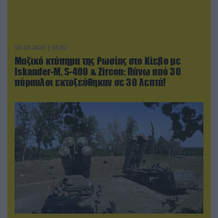
05.08.2026 | 08:02
Μαζικό κτύπημα της Ρωσίας στο Κίεβο με
Iskander-Μ, S-400 & Zircon: Πάνω από 30
πύραυλοι εκτοξεύθηκαν σε 30 λεπτά!