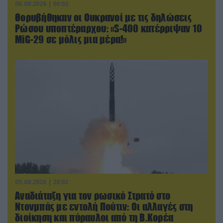
06.08.2026 | 00:02
Θορυβήθηκαν οι Ουκρανοί με τις δηλώσεις
Ρώσου υποπτέραρχου: «S-400 κατέρριψαν 10
MiG-29 σε μόλις μια μέρα!»
05.08.2026 | 20:02
Αναδιάταξη για τον ρωσικό Στρατό στο
Ντονμπάς με εντολή Πούτιν: Οι αλλαγές στη
διοίκηση και πύραυλοι από τη Β.Κορέα