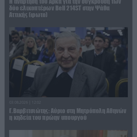
Η ανάρτηση του Αρκά για την σύγκρουση των
δύο ελικοπτέρων Bell 214ST στην Ψάθα
Αττικής (φωτο)
03.08.2026 | 12:02
Γ.Βαρβιτσιώτης: Aύριο στη Μητρόπολη Αθηνών
η κηδεία του πρώην υπουργού