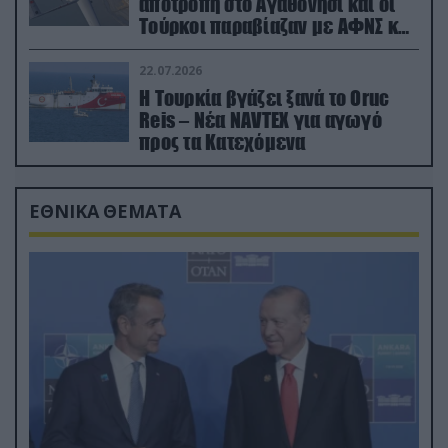
αποτροπή στο Αγαθονήσι και οι
Τούρκοι παραβίαζαν με ΑΦΝΣ και
drone
22.07.2026
Η Τουρκία βγάζει ξανά το Oruc
Reis – Νέα NAVTEX για αγωγό
προς τα Κατεχόμενα
ΕΘΝΙΚΑ ΘΕΜΑΤΑ