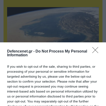
Defencenet.gr -
Do Not Process My Personal
Information
05.08.2026 | 22:02
If you wish to opt-out of the sale, sharing to third parties, or
Το Ομάν συμφώνησε ότι τα Στενά του Ορμούζ
processing of your personal or sensitive information for
είναι υπό ιρανική κυριαρχία και επιτεύχθηκε
targeted advertising by us, please use the below opt-out
συμφωνία
section to confirm your selection. Please note that after your
opt-out request is processed you may continue seeing
interest-based ads based on personal information utilized by
us or personal information disclosed to third parties prior to
your opt-out. You may separately opt-out of the further