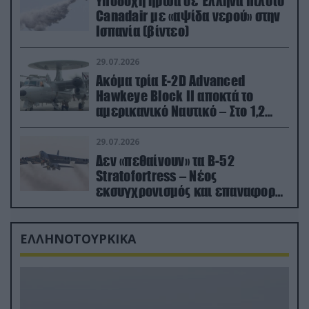
Υποδοχή ήρωα σε Έλληνα πιλότο
Canadair με «αψίδα νερού» στην
Ισπανία (βίντεο)
29.07.2026
Ακόμα τρία E-2D Advanced
Hawkeye Block II αποκτά το
αμερικανικό Ναυτικό – Στο 1,2
δισ.δολάρια το κόστος
29.07.2026
Δεν «πεθαίνουν» τα Β-52
Stratofortress – Νέος
εκσυγχρονισμός και επαναφορά
από τα «νεκροταφεία»
ΕΛΛΗΝΟΤΟΥΡΚΙΚΑ