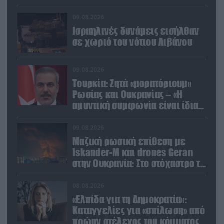
09.08.2026
Ισραηλινές δυνάμεις εισήλθαν
σε χωριό του νότιου Λιβάνου
09.08.2026
Τουρκία: Ζητά «μορατόριουμ»
Ρωσίας και Ουκρανίας – «Η
αμυντική συμφωνία είναι ίδια
με το άρθρο 5 του ΝΑΤΟ» (upd)
09.08.2026
Μαζική ρωσική επίθεση με
Iskander-M και drones Geran
στην Ουκρανία: Στο στόχαστρο το
εργοστάσιο των Flamingo
08.08.2026
«Ελπίδα για τη Δημοκρατία»:
Καταγγελίες για «σπίλωση» από
πρώην στέλεχος του κόμματος