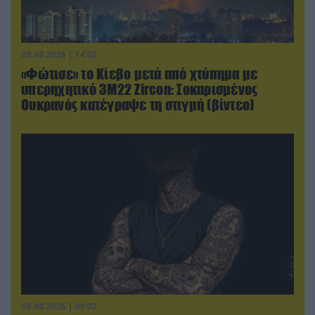
08.08.2026 | 14:02
«Φώτισε» το Κίεβο μετά από χτύπημα με
υπερηχητικό 3M22 Zircon: Σοκαρισμένος
Ουκρανός κατέγραψε τη στιγμή (βίντεο)
08.08.2026 | 09:02