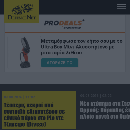
τον κήπο σου με το
«Μαγική» φόρμουλα 
ι Αλυσοπρίονο με
για αύξηση της λίμ
ίου
ΑΓΟΡΑΣΕ ΤΟ
09.08.2026 | 02:02
09.08.2026 | 11:02
Νέο κτύπημα στα Στε
Τέσσερις νεκροί από
Ορμούζ: Πύραυλος έ
συντριβή ελικοπτέρου σε
πλοίο κοντά στο Ομά
εθνικό πάρκο στο Ρίο ντε
Τζανέιρο (βίντεο)