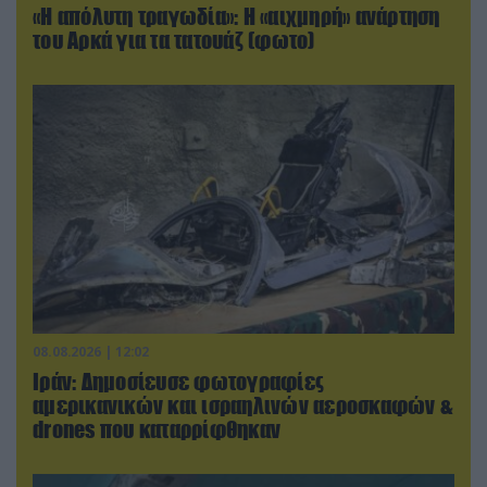
«Η απόλυτη τραγωδία»: Η «αιχμηρή» ανάρτηση
του Αρκά για τα τατουάζ (φωτο)
08.08.2026 | 12:02
Ιράν: Δημοσίευσε φωτογραφίες
αμερικανικών και ισραηλινών αεροσκαφών &
drones που καταρρίφθηκαν