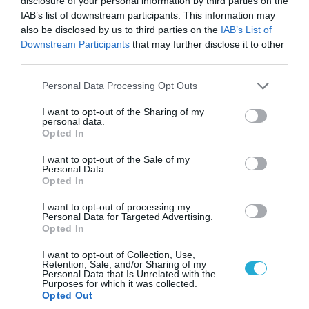
disclosure of your personal information by third parties on the
07.08.2026 | 20:02
IAB’s list of downstream participants. This information may
Ο Γιάννης Αλαφούζος «τέλειωσε» τον
also be disclosed by us to third parties on the
IAB’s List of
Κωνσταντίνο Ζούλα από τον ΣΚΑΪ – Ο λόγος της
Downstream Participants
that may further disclose it to other
απομάκρυνσής του
third parties.
Please note that this website/app uses one or more Google
Personal Data Processing Opt Outs
services and may gather and store information including but
not limited to your visit or usage behaviour. You may click to
I want to opt-out of the Sharing of my
personal data.
grant or deny consent to Google and its third-party tags to
Opted In
use your data for below specified purposes in below Google
consent section.
I want to opt-out of the Sale of my
Personal Data.
Opted In
I want to opt-out of processing my
Personal Data for Targeted Advertising.
Opted In
06.08.2026 | 14:02
I want to opt-out of Collection, Use,
Retention, Sale, and/or Sharing of my
«Επιχείρηση ελεύθερα πεζοδρόμια» στην
Personal Data that Is Unrelated with the
Αθήνα: Απομακρύνθηκαν παράνομα
Purposes for which it was collected.
Opted Out
αντικείμενα από κοινόχρηστους χώρους