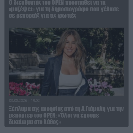
O διευθυντής του OPEN προσπαθεί να τα
«μαζέψει» για τη δημοσιογράφο που γέλασε
σε ρεπορτάζ για τις φωτιές
03.08.2026 | 19:02
Ξέπλυμα της ανοησίας από τη Α.Γιάμαλη για την
ρεπόρτερ του ΟΡΕΝ: «Όλοι να έχουμε
δικαίωμα στο λάθος»