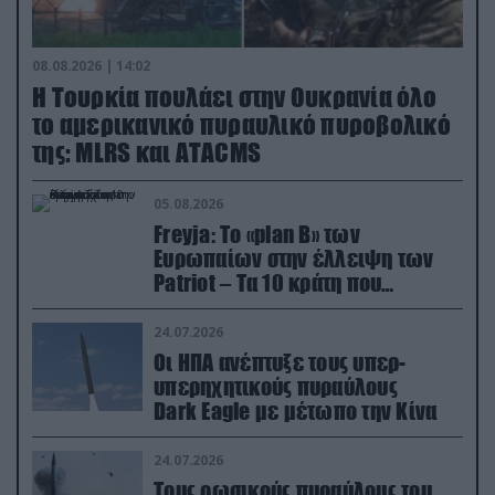
08.08.2026 | 14:02
Η Τουρκία πουλάει στην Ουκρανία όλο
το αμερικανικό πυραυλικό πυροβολικό
της: MLRS και ΑΤΑCMS
05.08.2026
Freyja: Το «plan Β» των
Ευρωπαίων στην έλλειψη των
Patriot – Τα 10 κράτη που
συμμετέχουν στο δίκτυο
συνεργασίας
24.07.2026
Οι ΗΠΑ ανέπτυξε τους υπερ-
υπερηχητικούς πυραύλους
Dark Eagle με μέτωπο την Κίνα
24.07.2026
Τους ρωσικούς πυραύλους του