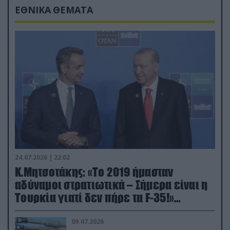
ΕΘΝΙΚΑ ΘΕΜΑΤΑ
24.07.2026 | 22:02
Κ.Μητσοτάκης: «Το 2019 ήμασταν
αδύναμοι στρατιωτικά – Σήμερα είναι η
Τουρκία γιατί δεν πήρε τα F-35!»
(βίντεο)
09.07.2026