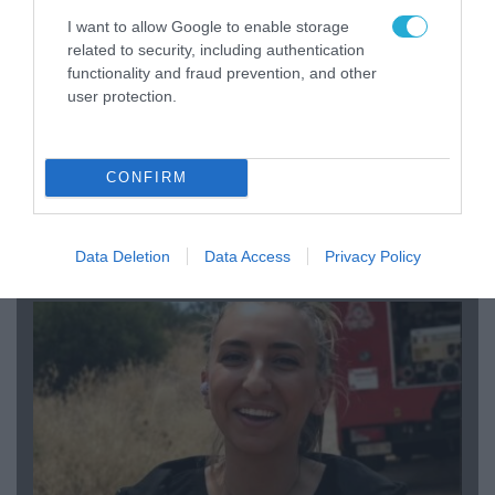
I want to allow Google to enable storage
related to security, including authentication
functionality and fraud prevention, and other
user protection.
CONFIRM
04.08.2026 | 15:02
Αυτή την ώρα το τελευταίο «αντίο» στον πρώην
υπουργό Ι.Βαρβιτσιώτη (φωτο)
Data Deletion
Data Access
Privacy Policy