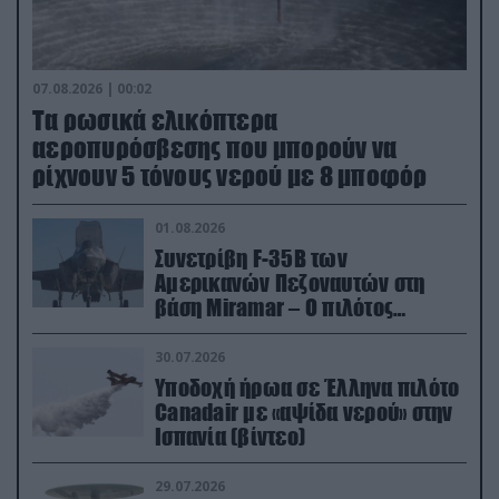
07.08.2026 | 00:02
Τα ρωσικά ελικόπτερα
αεροπυρόσβεσης που μπορούν να
ρίχνουν 5 τόνους νερού με 8 μποφόρ
01.08.2026
Συνετρίβη F-35B των
Αμερικανών Πεζοναυτών στη
βάση Miramar – Ο πιλότος
εκτινάχθηκε εγκαίρως
30.07.2026
Υποδοχή ήρωα σε Έλληνα πιλότο
Canadair με «αψίδα νερού» στην
Ισπανία (βίντεο)
29.07.2026