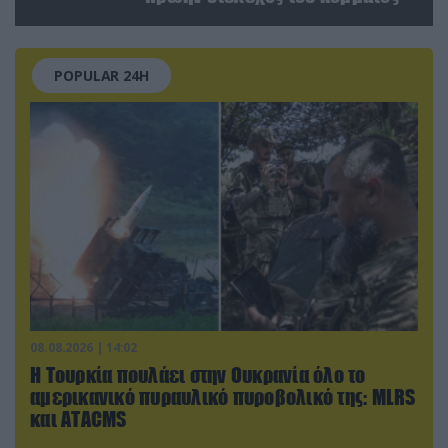
POPULAR 24H
08.08.2026 | 14:02
Η Τουρκία πουλάει στην Ουκρανία όλο το
αμερικανικό πυραυλικό πυροβολικό της: MLRS
και ΑΤΑCMS