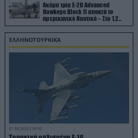
Ακόμα τρία E-2D Advanced
Hawkeye Block II αποκτά το
αμερικανικό Ναυτικό – Στο 1,2
δισ.δολάρια το κόστος
ΕΛΛΗΝΟΤΟΥΡΚΙΚΑ
07.08.2026 | 00:02
Τουρκικά οπλισμένα F-16