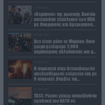
σε Ελλάδα και Κύπρο
07.08.2026
«Κεραυνοί» της ρωσικής Βοστόκ
κατέκαψαν εξοπλισμό των ΗΠΑ
με Ουκρανούς και Αμερικανούς
μισθοφόρους – Δείτε βίντεο
07.08.2026
Δεν είναι μόνο το Μαρόκο: Ποια
χώρα μετέφερε 2.000
παράνομους αλλοδαπούς και με
ναρκωτικά στην Ισπανία
(βίντεο)
07.08.2026
Η πυρκαγιά στην Αττικοβοιωτία
απελευθέρωσε ενέργεια ίση με
6 ατομικές βόμβες της
Χιροσίμα!
07.08.2026
TASS: Ρώσοι χάκερ αποκάλυψαν
εμπλοκή του ΝΑΤΟ σε