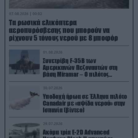
07.08.2026 | 00:02
Τα ρωσικά ελικόπτερα
αεροπυρόσβεσης που μπορούν να
ρίχνουν 5 τόνους νερού με 8 μποφόρ
01.08.2026
Συνετρίβη F-35B των
Αμερικανών Πεζοναυτών στη
βάση Miramar – Ο πιλότος
εκτινάχθηκε εγκαίρως
30.07.2026
Υποδοχή ήρωα σε Έλληνα πιλότο
Canadair με «αψίδα νερού» στην
Ισπανία (βίντεο)
29.07.2026
Ακόμα τρία E-2D Advanced