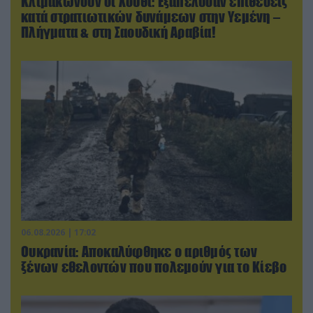
Κλιμακώνουν οι Χούθι: Eξαπέλυσαν επιθέσεις
κατά στρατιωτικών δυνάμεων στην Υεμένη –
Πλήγματα & στη Σαουδική Αραβία!
06.08.2026 | 17:02
Ουκρανία: Αποκαλύφθηκε ο αριθμός των
ξένων εθελοντών που πολεμούν για το Κίεβο