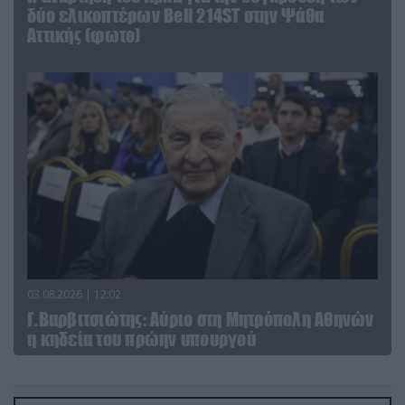
δύο ελικοπτέρων Bell 214ST στην Ψάθα
Αττικής (φωτο)
03.08.2026 | 12:02
Γ.Βαρβιτσιώτης: Aύριο στη Μητρόπολη Αθηνών
η κηδεία του πρώην υπουργού