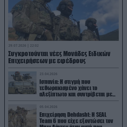
29.07.2026 | 22:02
Συγκροτούνται νέες Μονάδες Ειδικών
Επιχειρήσεων με εφέδρους
23.04.2026
Ισπανία: Η στιγμή που
τεθωρακισμένο χάνει το
αλεξίπτωτο και συντρίβεται με
ορμή στο έδαφος (βίντεο)
05.04.2026
Επιχείρηση Dehdasht: Η SEAL
Team 6 που είχε εξοντώσει τον
Μπιν Λάντεν ήταν αυτή που