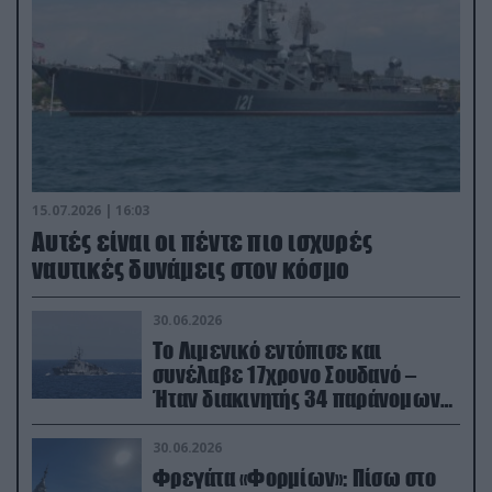
15.07.2026 | 16:03
Aυτές είναι οι πέντε πιο ισχυρές
ναυτικές δυνάμεις στον κόσμο
30.06.2026
Το Λιμενικό εντόπισε και
συνέλαβε 17χρονο Σουδανό –
Ήταν διακινητής 34 παράνομων
μεταναστών
30.06.2026
Φρεγάτα «Φορμίων»: Πίσω στο