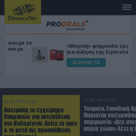
 το
«Μαγική» φόρμουλα τριβόλι + VIP
για αύξηση της λίμπιντο
ΑΓΟΡΑΣΕ ΤΟ
07.08.2026 | 19:02
07.08.2026 | 19:02
Τουρκία, Σαουδική Α
Απετράπη το εγχείρημα
Πακιστάν υπέγραψαν
Ουκρανών για αντεπίθεση
συμφωνία: «Δεν στο
στο Κολομίγτσι: Δείτε το πριν
καμία χώρα» λέει η
& το μετά της προσπάθειάς