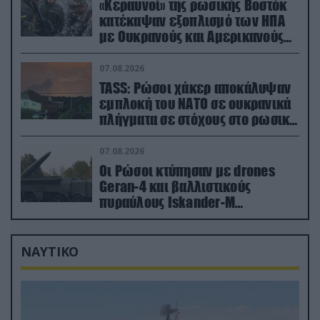
«Κεραυνοί» της ρωσικής Βοστόκ
κατέκαψαν εξοπλισμό των ΗΠΑ
με Ουκρανούς και Αμερικανούς
μισθοφόρους – Δείτε βίντεο
07.08.2026
TASS: Ρώσοι χάκερ αποκάλυψαν
εμπλοκή του ΝΑΤΟ σε ουκρανικά
πλήγματα σε στόχους στο ρωσικό
έδαφος!
07.08.2026
Οι Ρώσοι κτύπησαν με drones
Geran-4 και βαλλιστικούς
πυραύλους Iskander-M
ουκρανικό τρένο με στρατιωτικό
εξοπλισμό
ΝΑΥΤΙΚΟ