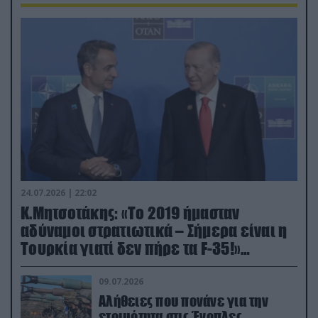
24.07.2026 | 22:02
Κ.Μητσοτάκης: «Το 2019 ήμασταν
αδύναμοι στρατιωτικά – Σήμερα είναι η
Τουρκία γιατί δεν πήρε τα F-35!»
(βίντεο)
09.07.2026
Αλήθειες που πονάνε για την
ετοιμότητα στις Ένοπλες