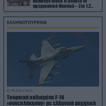
Hawkeye Block II αποκτά το
αμερικανικό Ναυτικό – Στο 1,2
δισ.δολάρια το κόστος
ΕΛΛΗΝΟΤΟΥΡΚΙΚΑ
07.08.2026 | 00:02
Τουρκικά οπλισμένα F-16
«συνεπλάκησαν» με ελληνικά μαχητικά