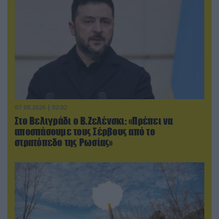
07.08.2026 | 02:02
Στο Βελιγράδι ο Β.Ζελένσκι: «Πρέπει να
αποσπάσουμε τους Σέρβους από το
στρατόπεδο της Ρωσίας»