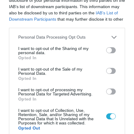
disclosure of your personal information by third parties on the
IAB’s list of downstream participants. This information may
also be disclosed by us to third parties on the
IAB’s List of
Downstream Participants
that may further disclose it to other
06.08.2026 | 14:02
third parties.
«Επιχείρηση ελεύθερα πεζοδρόμια» στην
Please note that this website/app uses one or more Google
Personal Data Processing Opt Outs
Αθήνα: Απομακρύνθηκαν παράνομα
services and may gather and store information including but
αντικείμενα από κοινόχρηστους χώρους
not limited to your visit or usage behaviour. You may click to
I want to opt-out of the Sharing of my
personal data.
grant or deny consent to Google and its third-party tags to
Opted In
use your data for below specified purposes in below Google
consent section.
I want to opt-out of the Sale of my
Personal Data.
Opted In
I want to opt-out of processing my
Personal Data for Targeted Advertising.
Opted In
I want to opt-out of Collection, Use,
Retention, Sale, and/or Sharing of my
Personal Data that Is Unrelated with the
Purposes for which it was collected.
Opted Out
06.08.2026 | 09:03