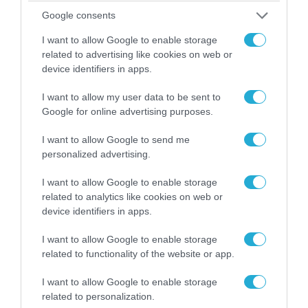
«Οι εντελώς αθώοι»: Η ανάρτηση του Αρκά για
Google consents
τα ζώα που χάθηκαν στις πυρκαγιές της
I want to allow Google to enable storage
Αττικής (φωτο)
related to advertising like cookies on web or
device identifiers in apps.
I want to allow my user data to be sent to
Google for online advertising purposes.
I want to allow Google to send me
personalized advertising.
I want to allow Google to enable storage
related to analytics like cookies on web or
device identifiers in apps.
I want to allow Google to enable storage
04.08.2026 | 15:02
related to functionality of the website or app.
Αυτή την ώρα το τελευταίο «αντίο» στον πρώην
υπουργό Ι.Βαρβιτσιώτη (φωτο)
I want to allow Google to enable storage
related to personalization.