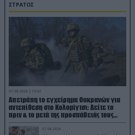
ΣΤΡΑΤΟΣ
07.08.2026 | 19:02
Απετράπη το εγχείρημα Ουκρανών για
αντεπίθεση στο Κολομίγτσι: Δείτε το
πριν & το μετά της προσπάθειάς τους
(βίντεο)
07.08.2026