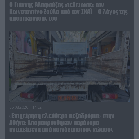
Ο Γιάννης Αλαφούζος «τέλειωσε» τον
Κωνσταντίνο Ζούλα από τον ΣΚΑΪ – Ο λόγος της
απομάκρυνσής του
06.08.2026 | 14:02
«Επιχείρηση ελεύθερα πεζοδρόμια» στην
Αθήνα: Απομακρύνθηκαν παράνομα
αντικείμενα από κοινόχρηστους χώρους