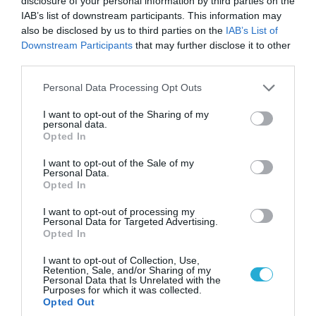
disclosure of your personal information by third parties on the
09.08.2026
IAB’s list of downstream participants. This information may
Τουρκία: Ζητά «μορατόριουμ»
also be disclosed by us to third parties on the
IAB’s List of
Ρωσίας και Ουκρανίας – «Η
Downstream Participants
that may further disclose it to other
αμυντική συμφωνία είναι ίδια
third parties.
με το άρθρο 5 του ΝΑΤΟ» (upd)
Please note that this website/app uses one or more Google
09.08.2026
Personal Data Processing Opt Outs
services and may gather and store information including but
Μαζική ρωσική επίθεση με
not limited to your visit or usage behaviour. You may click to
I want to opt-out of the Sharing of my
Iskander-M και drones Geran
personal data.
grant or deny consent to Google and its third-party tags to
στην Ουκρανία: Στο στόχαστρο το
Opted In
use your data for below specified purposes in below Google
εργοστάσιο των Flamingo
consent section.
I want to opt-out of the Sale of my
08.08.2026
Personal Data.
Opted In
«Ελπίδα για τη Δημοκρατία»:
Καταγγελίες για «σπίλωση» από
I want to opt-out of processing my
πρώην στέλεχος του κόμματος
Personal Data for Targeted Advertising.
Opted In
08.08.2026
I want to opt-out of Collection, Use,
Πολωνία: Κλιμακώνεται η
Retention, Sale, and/or Sharing of my
Personal Data that Is Unrelated with the
εχθρότητα κατά Ουκρανών – Η
Purposes for which it was collected.
τεράστια αύξηση σε επιθέσεις
Opted Out