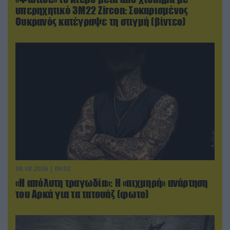
υπερηχητικό 3M22 Zircon: Σοκαρισμένος
Ουκρανός κατέγραψε τη στιγμή (βίντεο)
08.08.2026 | 09:02
«Η απόλυτη τραγωδία»: Η «αιχμηρή» ανάρτηση
του Αρκά για τα τατουάζ (φωτο)