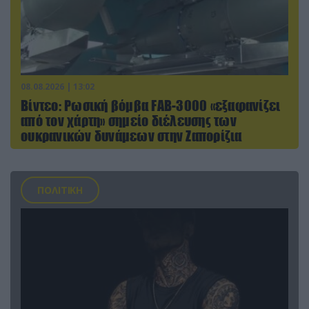
08.08.2026 | 13:02
Βίντεο: Ρωσική βόμβα FAB-3000 «εξαφανίζει
από τον χάρτη» σημείο διέλευσης των
ουκρανικών δυνάμεων στην Ζαπορίζια
ΠΟΛΙΤΙΚΗ