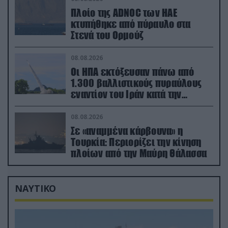
Πλοίο της ADNOC των ΗΑΕ
κτυπήθηκε από πύραυλο στα
Στενά του Ορμούζ
08.08.2026
Οι ΗΠΑ εκτόξευσαν πάνω από
1.300 βαλλιστικούς πυραύλους
εναντίον του Ιράν κατά την
διάρκεια του πολέμου
08.08.2026
Σε «αναμμένα κάρβουνα» η
Τουρκία: Περιορίζει την κίνηση
πλοίων από την Μαύρη Θάλασσα
ΝΑΥΤΙΚΟ