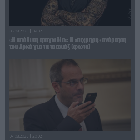
08.08.2026 | 09:02
«Η απόλυτη τραγωδία»: Η «αιχμηρή» ανάρτηση
του Αρκά για τα τατουάζ (φωτο)
07.08.2026 | 20:02