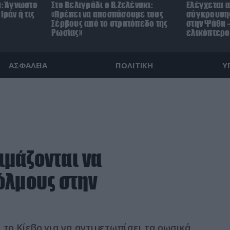
μ: Άγνωστο
Στο Βελιγράδι ο Β.Ζελένσκι:
Ελέγχεται α
Ιράν ή τις
«Πρέπει να αποσπάσουμε τους
σύγκρουσης
Σέρβους από το στρατόπεδο της
στην Ψάθα –
Ρωσίας»
ελικόπτερο
ΑΣΦΑΛΕΙΑ
ΠΟΛΙΤΙΚΗ
Υ
οιμάζονται να
όλμους στην
 το Κίεβο για να αντιμετωπίσει τα ρωσικά