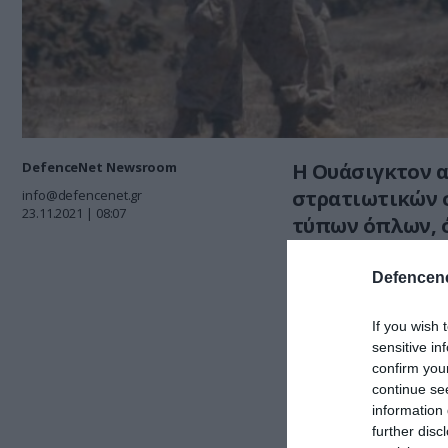
DefenceNet Newsroom
Η Ουάσιγκτον 
στρατιωτικών 
info@defencenet.gr
23.11.2021 | 08:07
τύπων όπλων, 
συστήματα Stin
αντιαρματικά σ
Defencene
χρησιμοποιηθε
If you wish 
sensitive in
Όμως αυτή την 
confirm you
οπλικό σύστημα
continue se
ρωσόφωνων του
information 
Αεροπορία ούτε
further disc