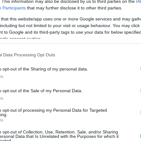
. This information may also be disclosed by us to third parties on the
IA
α μέσα της Ρωσικής Ομοσπονδίας.
Participants
that may further disclose it to other third parties.
CNN επικαλούμενο πηγές του.
 that this website/app uses one or more Google services and may gath
including but not limited to your visit or usage behaviour. You may click 
 to Google and its third-party tags to use your data for below specifi
πάιντεν αξιολογεί τη δυνατότητα
ogle consent section.
τιωτικών συμβούλων και νέου εξοπλισμού
, συμπεριλαμβανομένων όπλων»
, ανέφερε
l Data Processing Opt Outs
o opt-out of the Sharing of my personal data.
 τα μέτρα αυτά θεωρούνται ως πακέτο
In
ίτητο στο πλαίσιο της απάντησης στην
σικής στρατιάς στα σύνορα με την Ουκρανία.
o opt-out of the Sale of my Personal Data.
In
εβο έχει επανειλημμένα δηλώσει τους φόβους
to opt-out of processing my Personal Data for Targeted
 επικείμενη ρωσική εισβολή.
ing.
In
ψεύδει αυτές τις πληροφορίες.
o opt-out of Collection, Use, Retention, Sale, and/or Sharing
ersonal Data that Is Unrelated with the Purposes for which it
lected.