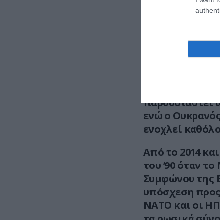
authenti
Ο Ρώσος υπουργ
νωρίτερα ότι οι
για «ρωσική επι
ευκαιρία να βοηθ
είναι και αστείε
Τόνισε επίσης 
παρουσιαστεί ω
ενώ ο Ουκρανός
ενοχλεί καθόλο
Από το 2014 κα
του ’90 όταν τ
Συμφώνου της Β
υπόσχεση προς 
ΝΑΤΟ και οι ΗΠ
τα ρωσικά σύνο