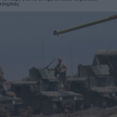
Ντόνμπας