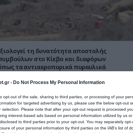
αξιολογεί τη δυνατότητα αποστολής
συμβούλων στο Κίεβο και διαφόρων
όπως τα αντιαεροπορικά πυραυλικά
ger (MANPADS) ενώ ήδη έχει αποστείλει
υστήματα Javelin τα οποία και έχουν
t.gr -
Do Not Process My Personal Information
ί.
to opt-out of the sale, sharing to third parties, or processing of your per
formation for targeted advertising by us, please use the below opt-out s
φορά οι ΗΠΑ θέλουν να αποστείλουν ένα
r selection. Please note that after your opt-out request is processed y
 το οποίο δεν θα στρέφεται κατά των
eing interest-based ads based on personal information utilized by us or
 Ντόνμπας (αφού δεν διαθέτουν ούτε
disclosed to third parties prior to your opt-out. You may separately opt-
 μεταφορικά και επιθετικά ελικόπτερα)
losure of your personal information by third parties on the IAB’s list of