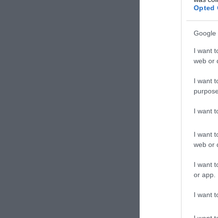
«Σύμφωνα με πη
Opted 
περιλαμβάνονται
και όλμοι. Συζ
Google 
πύραυλοι Stinge
I want t
δημοσιεύει το d
web or d
Την ίδια ώρα, το
I want t
Ουάσιγκτον, σύμ
purpose
όπλων μπορεί να
I want 
Το Κίεβο και τα
I want t
για την υποτιθέ
web or d
ενεργειών»
από 
I want t
Ουκρανίας. Από 
or app.
μετακινεί στρατε
την κρίση της κα
I want t
γράφει το RIA Nov
I want t