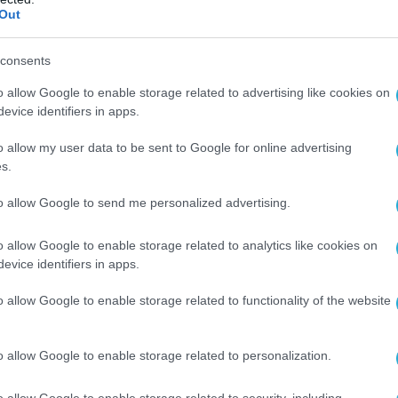
γές, στο πακέτο βοήθειας ενδέχεται να
Out
 αντιαρματικοί πύραυλοι Javelin, καθώς
ητούνται επίσης συστήματα αεράμυνας, όπως
consents
r»
, αναφέρεται
στην ανακοίνωση και
o allow Google to enable storage related to advertising like cookies on
efencenet.ru.
evice identifiers in apps.
 CNN γράφει και για την ανησυχία της
o allow my user data to be sent to Google for online advertising
φωνα με την οποία η αποστολή τέτοιων
s.
 θεωρηθεί από τη Ρωσία ως κλιμάκωση.
to allow Google to send me personalized advertising.
 δυτικά κράτη εξέφρασαν πρόσφατα ανησυχία
o allow Google to enable storage related to analytics like cookies on
μενη εντατικοποίηση των
«επιθετικών
evice identifiers in apps.
τη Ρωσία κοντά στα σύνορα της
o allow Google to enable storage related to functionality of the website
την πλευρά της, η Μόσχα δηλώνει ότι η Ρωσία
ύματα εντός της επικράτειάς της και κατά
ι η χώρα δεν απείλησε ούτε απείλησε κανέναν,
o allow Google to enable storage related to personalization.
osti.
o allow Google to enable storage related to security, including