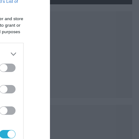
νεκρούς και τραυματίες
B’s List of
(βίντεο)
er and store
to grant or
ed purposes