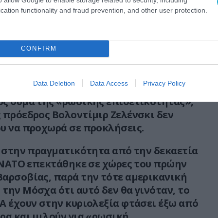
cation functionality and fraud prevention, and other user protection.
ός Εξωτερικών Σεργκέι Λαβρόφ σημείωσε
 δηλώσεις του Λονδίνου και της Ουάσιγκτον
θετικότητα» γίνονται επειδή αναζητούν την
CONFIRM
ήσουν το Κίεβο να αμυνθεί εναντίον της και
ς και επικίνδυνες.
Data Deletion
Data Access
Privacy Policy
ότι το καθεστώς του Κιέβου προσπαθεί να
ς θύμα της «ρωσικής επιθετικότητας»,
 πρόεδρος Βολοντίμιρ Ζελένσκι δεν
υ να προχωρά σε προκλήσεις.
ι στην πραγματικότητα από την δεκαετία
ο ΝΑΤΟ επεκτάθηκε σε χώρες του πρώην
αρσοβίας, παρά την τότε αμερικανική
την Μόσχα ότι αυτό δεν θα γινόταν, το
Α έχουν στην κυριολεξία φτάσει έξω από
ρα και μιλούν για «ρωσική