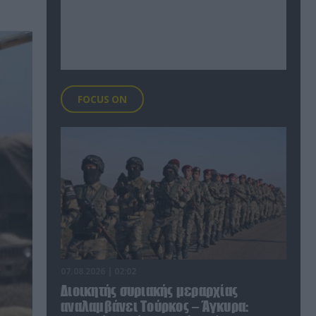
FOCUS ON
07.08.2026 | 02:02
Διοικητής συριακής μεραρχίας
αναλαμβάνει Τούρκος – Άγκυρα: