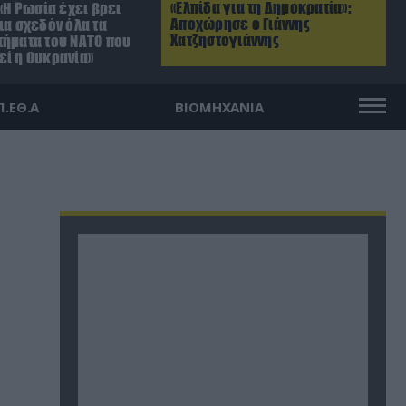
«Ελπίδα για τη Δημοκρατία»:
 «Η Ρωσία έχει βρει
Αποχώρησε ο Γιάννης
ια σχεδόν όλα τα
Χατζηστογιάννης
τήματα του ΝΑΤΟ που
εί η Ουκρανία»
Π.ΕΘ.Α
ΒΙΟΜΗΧΑΝΙΑ