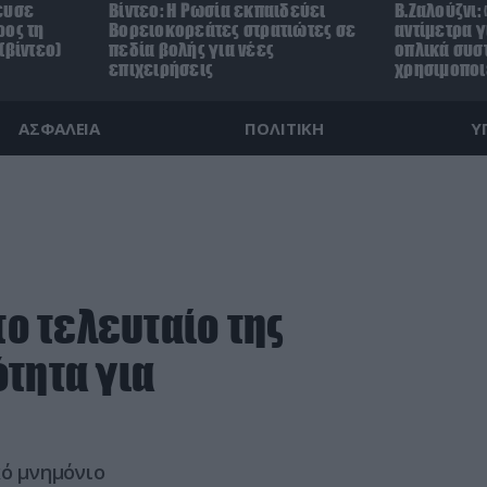
ευσε
Βίντεο: Η Ρωσία εκπαιδεύει
Β.Ζαλούζνι:
ρος τη
Βορειοκορεάτες στρατιώτες σε
αντίμετρα γ
(βίντεο)
πεδία βολής για νέες
οπλικά συσ
επιχειρήσεις
χρησιμοποι
ΑΣΦΑΛΕΙΑ
ΠΟΛΙΤΙΚΗ
Υ
το τελευταίο της
τητα για
κό μνημόνιο