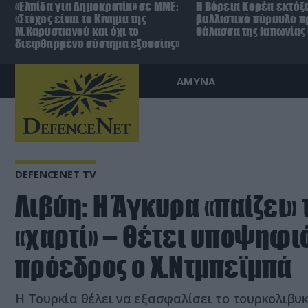
«Ελπίδα για Δημοκρατία» σε ΜΜΕ:
Η Βόρεια Κορέα εκτόξ
«Στόχος είναι το Κίνημα της
βαλλιστικό πύραυλο π
Μ.Καρυστιανού και όχι το
θάλασσα της Ιαπωνίας 
διεφθαρμένο σύστημα εξουσίας»
ΑΜΥΝΑ
DEFENCENET TV
Λιβύη: Η Άγκυρα «παίζει» 
«χαρτί» – Θέτει υποψηφιό
πρόεδρος ο Χ.Ντμπεϊμπά
Η Τουρκία θέλει να εξασφαλίσει το τουρκολιβυ