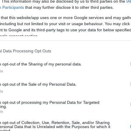
. This information may also be disclosed by us to third parties on the
IA
ν οποίο θα εξασφαλίσει την εσαεί ισχύ του
Participants
that may further disclose it to other third parties.
 μνημονίου.
 that this website/app uses one or more Google services and may gath
including but not limited to your visit or usage behaviour. You may click 
του Ντμπεϊμπά ενδέχεται να απορριφθεί, με
 to Google and its third-party tags to use your data for below specifi
ητούμενη εκλογική νομοθεσία ή τουλάχιστον
ogle consent section.
η Λιβύη ήταν κανονική χώρα (αλλά δεν είναι
ιγμή).
l Data Processing Opt Outs
 προγραμματισμένες για τις 24 Δεκεμβρίου,
o opt-out of the Sharing of my personal data.
ν έχουν συμφωνηθεί οι κανόνες με τους
In
αχθούν.
o opt-out of the Sale of my Personal Data.
 υπάρχει σοβαρό πρόβλημα στην Λιβύη
In
σκονται στο έδαφός της οι τουρκικές
to opt-out of processing my Personal Data for Targeted
ing.
 οποίες ο φιλοτουρκικός συνασπισμός
In
 χάσει τον λιβυκό εμφύλιο πόλεμο δίνοντας
o opt-out of Collection, Use, Retention, Sale, and/or Sharing
ική νίκη για την Άγκυρα.
ersonal Data that Is Unrelated with the Purposes for which it
lected.