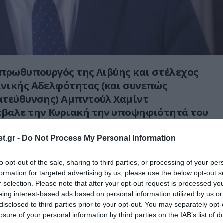
πρωθυπουργός της Λιβύης και στέλεχος
νικής Αδελφότητας (και συνεπώς
ατεύθυνσης) Αμπντούλ Χαμίντ
βαλε την Κυριακή την υποψηφιότητά του
ικές εκλογές του Δεκεμβρίου, μολονότι
υτήν τη θέση είχε δεσμευτεί να μην είναι
t.gr -
Do Not Process My Personal Information
to opt-out of the sale, sharing to third parties, or processing of your per
formation for targeted advertising by us, please use the below opt-out s
ντας ότι δεν επιτυγχάνει τον σκοπό της
r selection. Please note that after your opt-out request is processed y
ι εκλογές στην Λιβύη, παίζει το
eing interest-based ads based on personal information utilized by us or
 χαρτί» που είναι να εξασφαλίσει την
disclosed to third parties prior to your opt-out. You may separately opt-
δρου της Λιβύης έναν τουρκόφιλο
losure of your personal information by third parties on the IAB’s list of